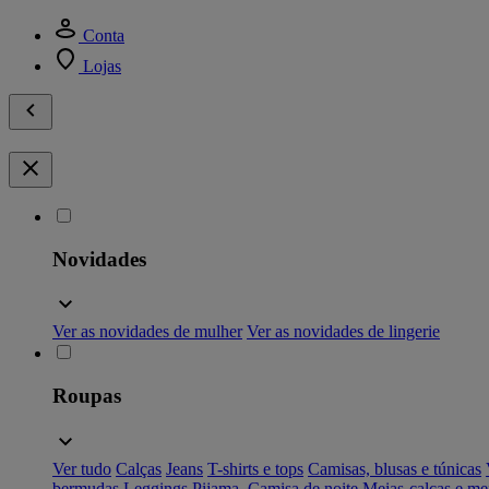
Conta
Lojas
Novidades
Ver as novidades de mulher
Ver as novidades de lingerie
Roupas
Ver tudo
Calças
Jeans
T-shirts e tops
Camisas, blusas e túnicas
bermudas
Leggings
Pijama, Camisa de noite
Meias-calças e me