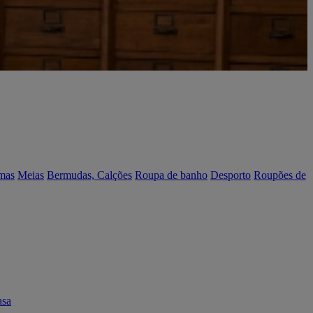
mas
Meias
Bermudas, Calções
Roupa de banho
Desporto
Roupões de
asa