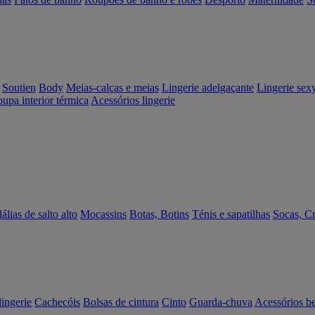
Soutien
Body
Meias-calças e meias
Lingerie adelgaçante
Lingerie sex
upa interior térmica
Acessórios lingerie
álias de salto alto
Mocassins
Botas, Botins
Ténis e sapatilhas
Socas, C
lingerie
Cachecóis
Bolsas de cintura
Cinto
Guarda-chuva
Acessórios b