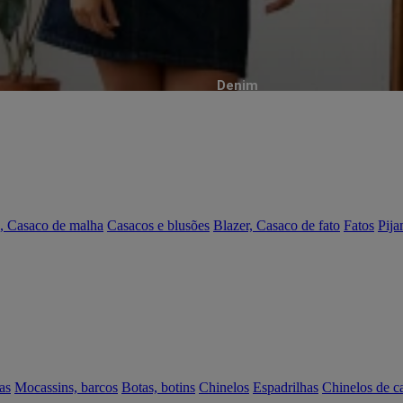
Denim
, Casaco de malha
Casacos e blusões
Blazer, Casaco de fato
Fatos
Pija
as
Mocassins, barcos
Botas, botins
Chinelos
Espadrilhas
Chinelos de c