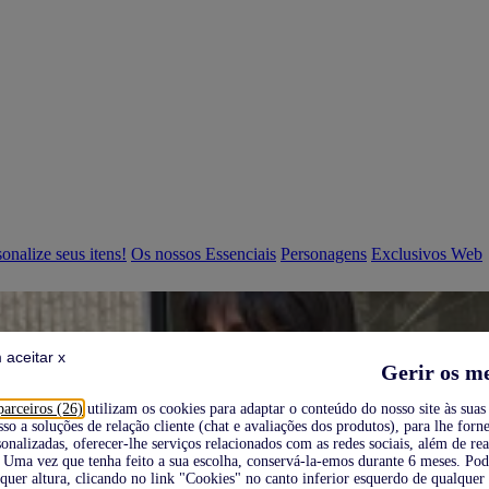
onalize seus itens!
Os nossos Essenciais
Personagens
Exclusivos Web
 aceitar x
Gerir os m
parceiros (26)
utilizam os cookies para adaptar o conteúdo do nosso site às suas 
sso a soluções de relação cliente (chat e avaliações dos produtos), para lhe forne
onalizadas, oferecer-lhe serviços relacionados com as redes sociais, além de re
Uma vez que tenha feito a sua escolha, conservá-la-emos durante 6 meses. Po
quer altura, clicando no link "Cookies" no canto inferior esquerdo de qualquer