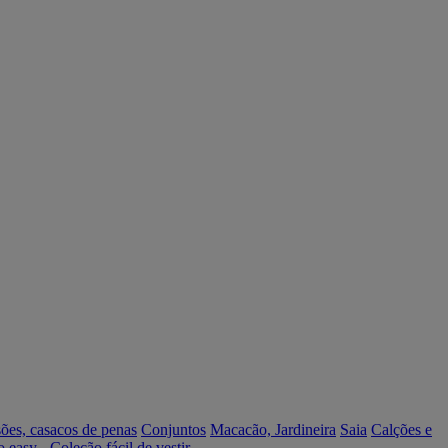
ões, casacos de penas
Conjuntos
Macacão, Jardineira
Saia
Calções e
o easy - Coleção fácil de vestir