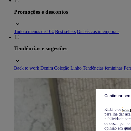
Promoções e descontos
Tudo a menos de 10€
Best sellers
Os básicos intemporais
Tendências e sugestões
Back to work
Denim
Coleção Linho
Tendências femininas
Pers
Continuar sem
Kiabi e os
seus 
para lhe dar ace
publicidade pers
de desempenho. 
opinião em qual