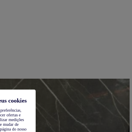
eus cookies
preferências,
cer ofertas e
alizar medições
de mudar de
 página do nosso