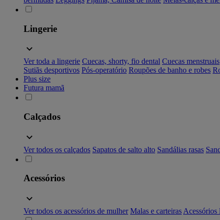
Lingerie
Ver toda a lingerie
Cuecas, shorty, fio dental
Cuecas menstruais
Sutiãs desportivos
Pós-operatório
Roupões de banho e robes
Ro
Plus size
Futura mamã
Calçados
Ver todos os calçados
Sapatos de salto alto
Sandálias rasas
Sand
Acessórios
Ver todos os acessórios de mulher
Malas e carteiras
Acessórios 