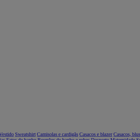
Vestido
Sweatshirt
Camisolas e cardigãs
Casacos e blazer
Casacos, blus
ias
Fatos de banho
Roupões de banho e robes
Desporto
Maternidade
S