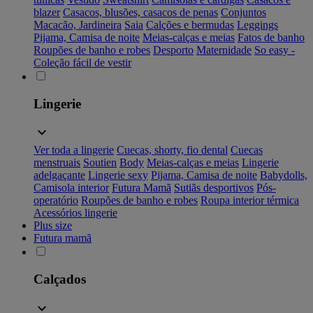
blazer
Casacos, blusões, casacos de penas
Conjuntos
Macacão, Jardineira
Saia
Calções e bermudas
Leggings
Pijama, Camisa de noite
Meias-calças e meias
Fatos de banho
Roupões de banho e robes
Desporto
Maternidade
So easy -
Coleção fácil de vestir
Lingerie
Ver toda a lingerie
Cuecas, shorty, fio dental
Cuecas
menstruais
Soutien
Body
Meias-calças e meias
Lingerie
adelgaçante
Lingerie sexy
Pijama, Camisa de noite
Babydolls,
Camisola interior
Futura Mamã
Sutiãs desportivos
Pós-
operatório
Roupões de banho e robes
Roupa interior térmica
Acessórios lingerie
Plus size
Futura mamã
Calçados