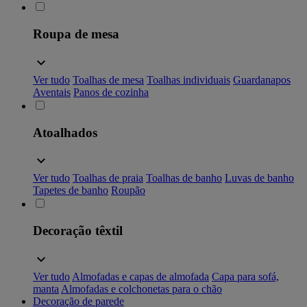
Roupa de mesa
Ver tudo
Toalhas de mesa
Toalhas individuais
Guardanapos
Aventais
Panos de cozinha
Atoalhados
Ver tudo
Toalhas de praia
Toalhas de banho
Luvas de banho
Tapetes de banho
Roupão
Decoração têxtil
Ver tudo
Almofadas e capas de almofada
Capa para sofá,
manta
Almofadas e colchonetas para o chão
Decoração de parede