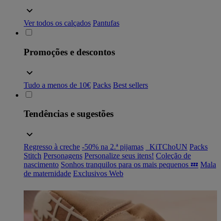
Ver todos os calçados
Pantufas
Promoções e descontos
Tudo a menos de 10€
Packs
Best sellers
Tendências e sugestões
Regresso à creche
-50% na 2.ª pijamas
_KiTChoUN
Packs
Stitch
Personagens
Personalize seus itens!
Coleção de
nascimento
Sonhos tranquilos para os mais pequenos 💤
Mala
de maternidade
Exclusivos Web