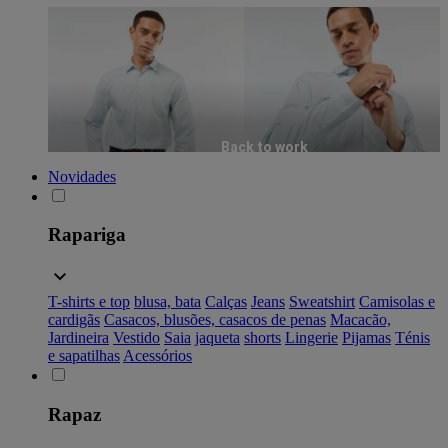
Back to work
Novidades
Rapariga
T-shirts e top
blusa, bata
Calças
Jeans
Sweatshirt
Camisolas e
cardigãs
Casacos, blusões, casacos de penas
Macacão,
Jardineira
Vestido
Saia
jaqueta
shorts
Lingerie
Pijamas
Ténis
e sapatilhas
Acessórios
Rapaz