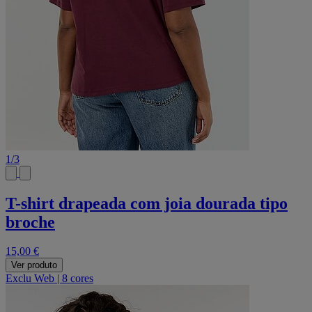
1
/
3
T-shirt drapeada com joia dourada tipo
broche
15,00 €
Ver produto
Exclu Web
|
8 cores