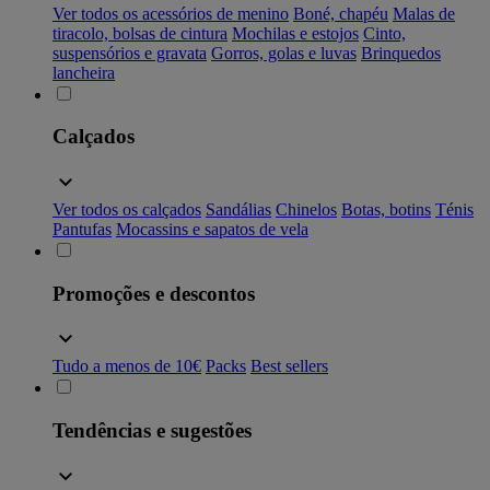
Ver todos os acessórios de menino
Boné, chapéu
Malas de
tiracolo, bolsas de cintura
Mochilas e estojos
Cinto,
suspensórios e gravata
Gorros, golas e luvas
Brinquedos
lancheira
Calçados
Ver todos os calçados
Sandálias
Chinelos
Botas, botins
Ténis
Pantufas
Mocassins e sapatos de vela
Promoções e descontos
Tudo a menos de 10€
Packs
Best sellers
Tendências e sugestões