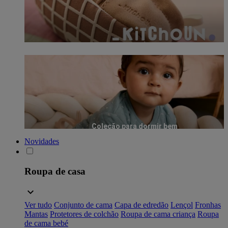
Coleção para dormir bem
Novidades
Roupa de casa
Ver tudo
Conjunto de cama
Capa de edredão
Lençol
Fronhas
Mantas
Protetores de colchão
Roupa de cama criança
Roupa
de cama bebé