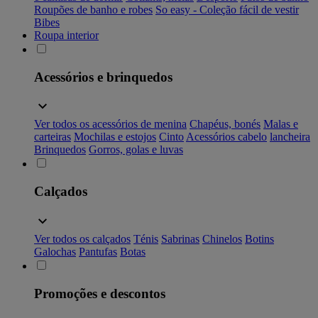
Roupões de banho e robes
So easy - Coleção fácil de vestir
Bibes
Roupa interior
Acessórios e brinquedos
Ver todos os acessórios de menina
Chapéus, bonés
Malas e
carteiras
Mochilas e estojos
Cinto
Acessórios cabelo
lancheira
Brinquedos
Gorros, golas e luvas
Calçados
Ver todos os calçados
Ténis
Sabrinas
Chinelos
Botins
Galochas
Pantufas
Botas
Promoções e descontos