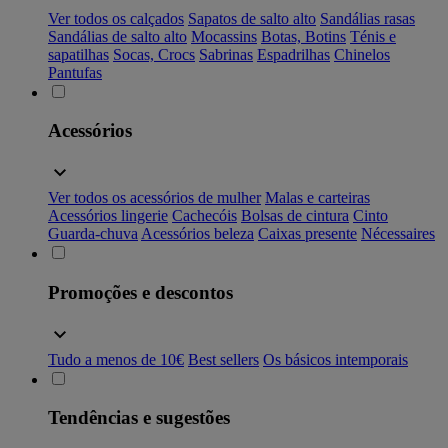
Ver todos os calçados
Sapatos de salto alto
Sandálias rasas
Sandálias de salto alto
Mocassins
Botas, Botins
Ténis e
sapatilhas
Socas, Crocs
Sabrinas
Espadrilhas
Chinelos
Pantufas
Acessórios
Ver todos os acessórios de mulher
Malas e carteiras
Acessórios lingerie
Cachecóis
Bolsas de cintura
Cinto
Guarda-chuva
Acessórios beleza
Caixas presente
Nécessaires
Promoções e descontos
Tudo a menos de 10€
Best sellers
Os básicos intemporais
Tendências e sugestões