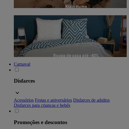
Kiabi Home
Roupa de casa até -40%
Carnaval
Disfarces
Acessórios
Festas e aniversários
Disfarces de adultos
Disfarces para crianças e bebés
Promoções e descontos