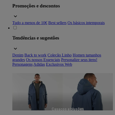
Promoções e descontos
Tudo a menos de 10€
Best sellers
Os básicos intemporais
Tendências e sugestões
Denim
Back to work
Coleção Linho
Homen tamanhos
grandes
Os nossos Essenciais
Personalize seus itens!
Personagens
Adidas
Exclusivos Web
Casacos e blusões