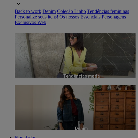
Back to work
Denim
Coleção Linho
Tendências femininas
Personalize seus itens!
Os nossos Essenciais
Personagens
Exclusivos Web
Tendências moda
Denim
Novidades