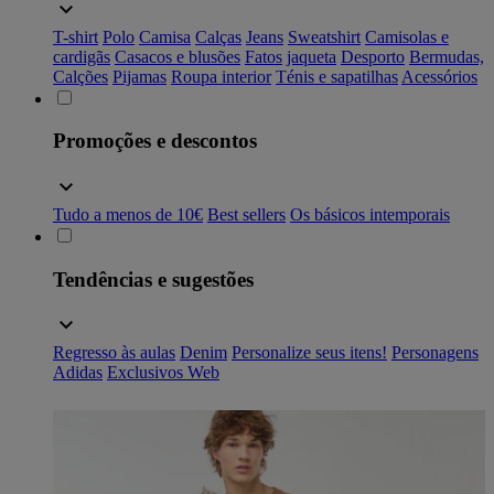
T-shirt
Polo
Camisa
Calças
Jeans
Sweatshirt
Camisolas e
cardigãs
Casacos e blusões
Fatos
jaqueta
Desporto
Bermudas,
Calções
Pijamas
Roupa interior
Ténis e sapatilhas
Acessórios
Promoções e descontos
Tudo a menos de 10€
Best sellers
Os básicos intemporais
Tendências e sugestões
Regresso às aulas
Denim
Personalize seus itens!
Personagens
Adidas
Exclusivos Web