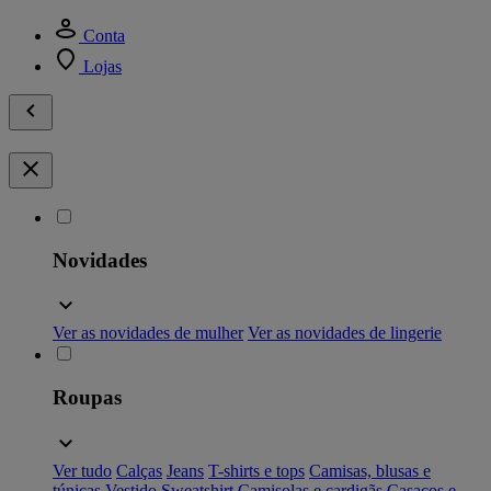
Conta
Lojas
Novidades
Ver as novidades de mulher
Ver as novidades de lingerie
Roupas
Ver tudo
Calças
Jeans
T-shirts e tops
Camisas, blusas e
túnicas
Vestido
Sweatshirt
Camisolas e cardigãs
Casacos e