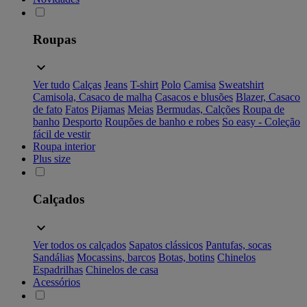
Roupas
Ver tudo
Calças
Jeans
T-shirt
Polo
Camisa
Sweatshirt
Camisola, Casaco de malha
Casacos e blusões
Blazer, Casaco
de fato
Fatos
Pijamas
Meias
Bermudas, Calções
Roupa de
banho
Desporto
Roupões de banho e robes
So easy - Coleção
fácil de vestir
Roupa interior
Plus size
Calçados
Ver todos os calçados
Sapatos clássicos
Pantufas, socas
Sandálias
Mocassins, barcos
Botas, botins
Chinelos
Espadrilhas
Chinelos de casa
Acessórios