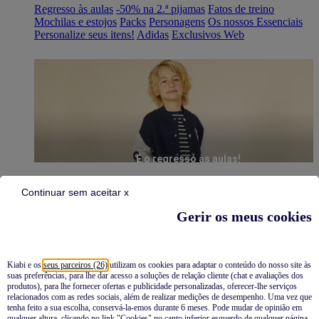
Regresso às aulas
-50% na 2.ª pijamas
Fatos de treino
Mochilas e estojos
Packs
Personagens
Os nossos Essenciais
Personalize seus itens!
Adidas
Exclusivos Web
É o regresso às aulas!
Continuar sem aceitar x
Gerir os meus cookies
Kiabi e os
seus parceiros (26)
utilizam os cookies para adaptar o conteúdo do nosso site às
suas preferências, para lhe dar acesso a soluções de relação cliente (chat e avaliações dos
Pijamas
produtos), para lhe fornecer ofertas e publicidade personalizadas, oferecer-lhe serviços
relacionados com as redes sociais, além de realizar medições de desempenho. Uma vez que
Novidades
tenha feito a sua escolha, conservá-la-emos durante 6 meses. Pode mudar de opinião em
qualquer altura, clicando no link "Cookies" no canto inferior esquerdo de qualquer página