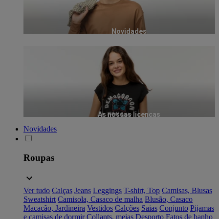
Novidades
As nossas licenças
Novidades
Roupas
Ver tudo
Calças
Jeans
Leggings
T-shirt, Top
Camisas, Blusas
Sweatshirt
Camisola, Casaco de malha
Blusão, Casaco
Macacão, Jardineira
Vestidos
Calções
Saias
Conjunto
Pijamas
e camisas de dormir
Collants, meias
Desporto
Fatos de banho