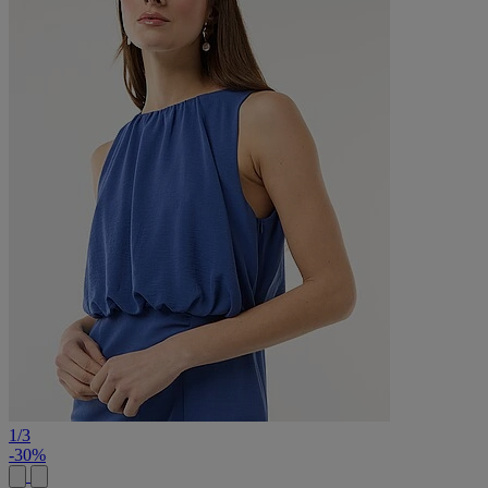
1
/
3
-30%