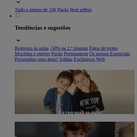
Tudo a menos de 10€
Packs
Best sellers
Tendências e sugestões
Regresso às aulas
-50% na 2.ª pijamas
Fatos de treino
Mochilas e estojos
Packs
Personagens
Os nossos Essenciais
Personalize seus itens!
Adidas
Exclusivos Web
É o regresso às aulas!