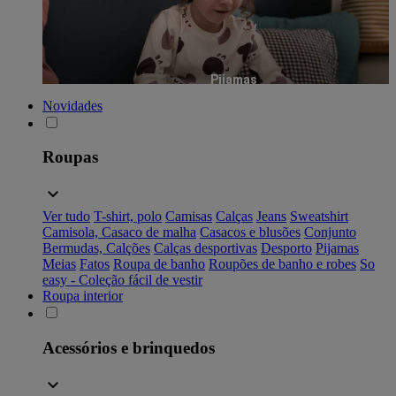
Pijamas
Novidades
Roupas
Ver tudo
T-shirt, polo
Camisas
Calças
Jeans
Sweatshirt
Camisola, Casaco de malha
Casacos e blusões
Conjunto
Bermudas, Calções
Calças desportivas
Desporto
Pijamas
Meias
Fatos
Roupa de banho
Roupões de banho e robes
So
easy - Coleção fácil de vestir
Roupa interior
Acessórios e brinquedos