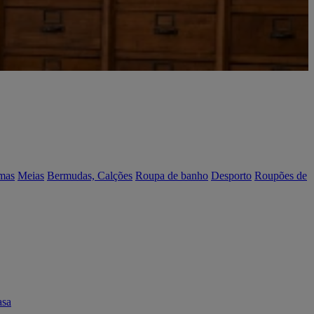
mas
Meias
Bermudas, Calções
Roupa de banho
Desporto
Roupões de
asa