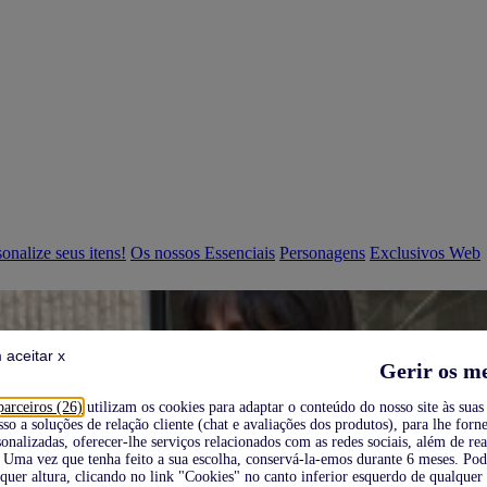
onalize seus itens!
Os nossos Essenciais
Personagens
Exclusivos Web
 aceitar x
Gerir os m
parceiros (26)
utilizam os cookies para adaptar o conteúdo do nosso site às suas 
sso a soluções de relação cliente (chat e avaliações dos produtos), para lhe forne
onalizadas, oferecer-lhe serviços relacionados com as redes sociais, além de re
Uma vez que tenha feito a sua escolha, conservá-la-emos durante 6 meses. Po
quer altura, clicando no link "Cookies" no canto inferior esquerdo de qualquer