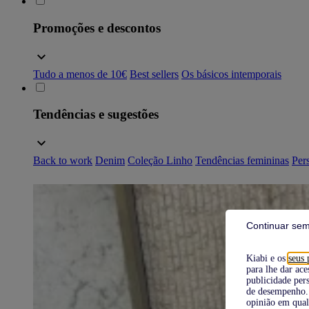
Promoções e descontos
Tudo a menos de 10€
Best sellers
Os básicos intemporais
Tendências e sugestões
Back to work
Denim
Coleção Linho
Tendências femininas
Pers
Continuar sem
Kiabi e os
seus 
para lhe dar ace
publicidade pers
de desempenho. 
opinião em qual