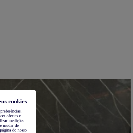
eus cookies
preferências,
cer ofertas e
alizar medições
de mudar de
 página do nosso