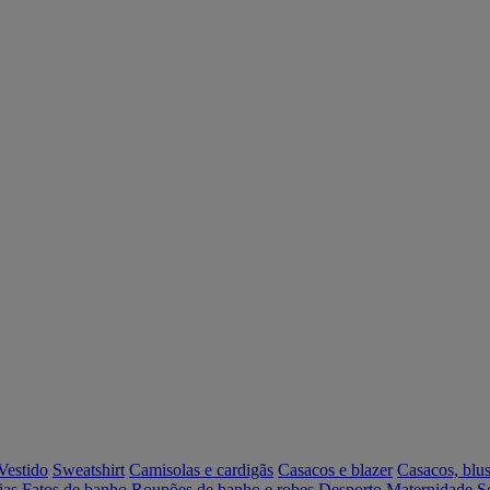
Vestido
Sweatshirt
Camisolas e cardigãs
Casacos e blazer
Casacos, blus
ias
Fatos de banho
Roupões de banho e robes
Desporto
Maternidade
S