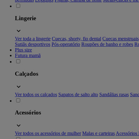
Lingerie
Ver toda a lingerie
Cuecas, shorty, fio dental
Cuecas menstruais
Sutiãs desportivos
Pós-operatório
Roupões de banho e robes
Ro
Plus size
Futura mamã
Calçados
Ver todos os calçados
Sapatos de salto alto
Sandálias rasas
Sand
Acessórios
Ver todos os acessórios de mulher
Malas e carteiras
Acessórios 