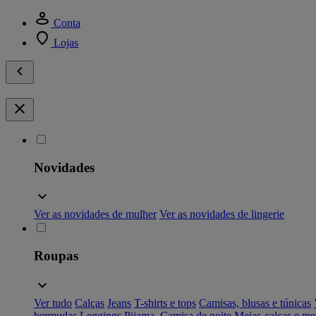
Conta
Lojas
Novidades
Ver as novidades de mulher
Ver as novidades de lingerie
Roupas
Ver tudo
Calças
Jeans
T-shirts e tops
Camisas, blusas e túnicas
bermudas
Leggings
Pijama, Camisa de noite
Meias-calças e me