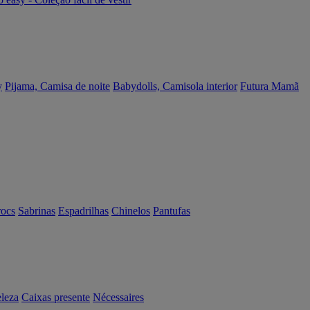
y
Pijama, Camisa de noite
Babydolls, Camisola interior
Futura Mamã
rocs
Sabrinas
Espadrilhas
Chinelos
Pantufas
eleza
Caixas presente
Nécessaires