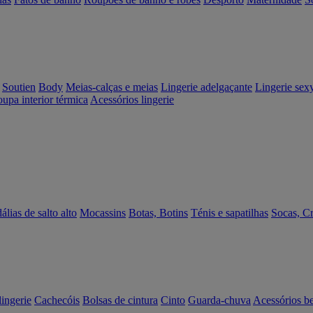
Soutien
Body
Meias-calças e meias
Lingerie adelgaçante
Lingerie sex
upa interior térmica
Acessórios lingerie
álias de salto alto
Mocassins
Botas, Botins
Ténis e sapatilhas
Socas, C
lingerie
Cachecóis
Bolsas de cintura
Cinto
Guarda-chuva
Acessórios b