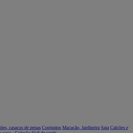
ões, casacos de penas
Conjuntos
Macacão, Jardineira
Saia
Calções e
o easy - Coleção fácil de vestir