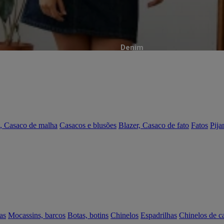
Denim
, Casaco de malha
Casacos e blusões
Blazer, Casaco de fato
Fatos
Pija
as
Mocassins, barcos
Botas, botins
Chinelos
Espadrilhas
Chinelos de c