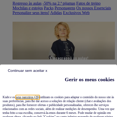
Regresso às aulas
-50% na 2.ª pijamas
Fatos de treino
Mochilas e estojos
Packs
Personagens
Os nossos Essenciais
Personalize seus itens!
Adidas
Exclusivos Web
É o regresso às aulas!
Continuar sem aceitar x
Gerir os meus cookies
Kiabi e os
seus parceiros (26)
utilizam os cookies para adaptar o conteúdo do nosso site às
suas preferências, para lhe dar acesso a soluções de relação cliente (chat e avaliações dos
Pijamas
produtos), para lhe fornecer ofertas e publicidade personalizadas, oferecer-lhe serviços
relacionados com as redes sociais, além de realizar medições de desempenho. Uma vez que
Novidades
tenha feito a sua escolha, conservá-la-emos durante 6 meses. Pode mudar de opinião em
qualquer altura, clicando no link "Cookies" no canto inferior esquerdo de qualquer página