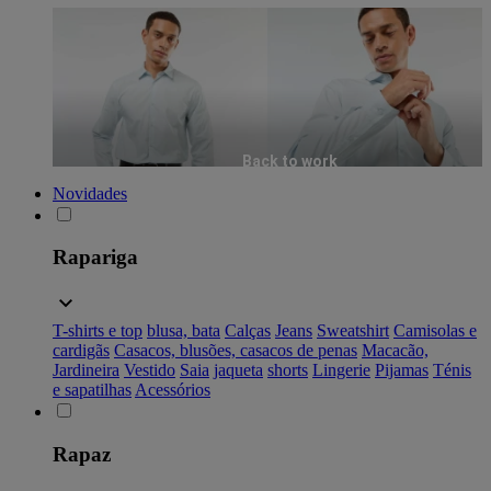
Back to work
Novidades
Rapariga
T-shirts e top
blusa, bata
Calças
Jeans
Sweatshirt
Camisolas e
cardigãs
Casacos, blusões, casacos de penas
Macacão,
Jardineira
Vestido
Saia
jaqueta
shorts
Lingerie
Pijamas
Ténis
e sapatilhas
Acessórios
Rapaz