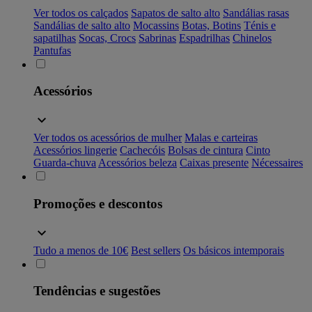
Ver todos os calçados
Sapatos de salto alto
Sandálias rasas
Sandálias de salto alto
Mocassins
Botas, Botins
Ténis e
sapatilhas
Socas, Crocs
Sabrinas
Espadrilhas
Chinelos
Pantufas
Acessórios
Ver todos os acessórios de mulher
Malas e carteiras
Acessórios lingerie
Cachecóis
Bolsas de cintura
Cinto
Guarda-chuva
Acessórios beleza
Caixas presente
Nécessaires
Promoções e descontos
Tudo a menos de 10€
Best sellers
Os básicos intemporais
Tendências e sugestões