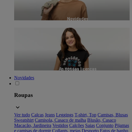
Novidades
As nossas licenças
Novidades
Roupas
Ver tudo
Calças
Jeans
Leggings
T-shirt, Top
Camisas, Blusas
Sweatshirt
Camisola, Casaco de malha
Blusão, Casaco
Macacão, Jardineira
Vestidos
Calções
Saias
Conjunto
Pijamas
e camisas de dormir
Collants, meias
Desporto
Fatos de banho