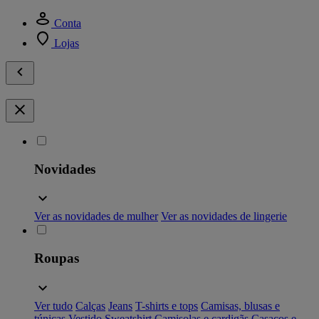
Conta
Lojas
Novidades
Ver as novidades de mulher
Ver as novidades de lingerie
Roupas
Ver tudo
Calças
Jeans
T-shirts e tops
Camisas, blusas e
túnicas
Vestido
Sweatshirt
Camisolas e cardigãs
Casacos e