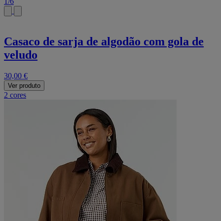
1
/
6
Casaco de sarja de algodão com gola de
veludo
30,00 €
Ver produto
2 cores