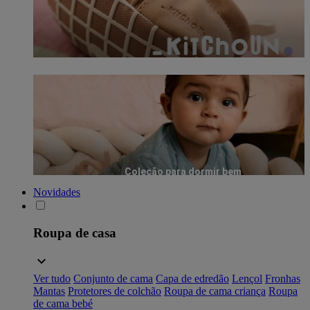
Coleção para dormir bem
Novidades
Roupa de casa
Ver tudo
Conjunto de cama
Capa de edredão
Lençol
Fronhas
Mantas
Protetores de colchão
Roupa de cama criança
Roupa
de cama bebé