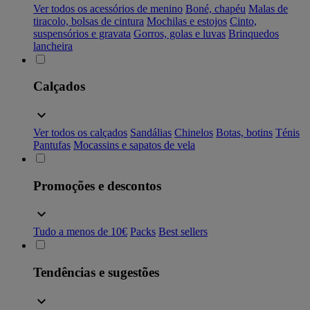
Ver todos os acessórios de menino
Boné, chapéu
Malas de
tiracolo, bolsas de cintura
Mochilas e estojos
Cinto,
suspensórios e gravata
Gorros, golas e luvas
Brinquedos
lancheira
Calçados
Ver todos os calçados
Sandálias
Chinelos
Botas, botins
Ténis
Pantufas
Mocassins e sapatos de vela
Promoções e descontos
Tudo a menos de 10€
Packs
Best sellers
Tendências e sugestões