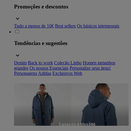
Promoções e descontos
Tudo a menos de 10€
Best sellers
Os básicos intemporais
Tendências e sugestões
Denim
Back to work
Coleção Linho
Homen tamanhos
grandes
Os nossos Essenciais
Personalize seus itens!
Personagens
Adidas
Exclusivos Web
Casacos e blusões