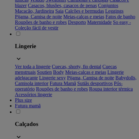
blazer
Casacos, blusões, casacos de penas
Conjuntos
Macacão, Jardineira
Saia
Calções e bermudas
Leggings
Pijama, Camisa de noite
Meias-calças e meias
Fatos de banho
Roupões de banho e robes
Desporto
Maternidade
So easy -
Coleção fácil de vestir
Lingerie
Ver toda a lingerie
Cuecas, shorty, fio dental
Cuecas
menstruais
Soutien
Body
Meias-calças e meias
Lingerie
adelgaçante
Lingerie sexy
Pijama, Camisa de noite
Babydolls,
Camisola interior
Futura Mamã
Sutiãs desportivos
Pós-
operatório
Roupões de banho e robes
Roupa interior térmica
Acessórios lingerie
Plus size
Futura mamã
Calçados