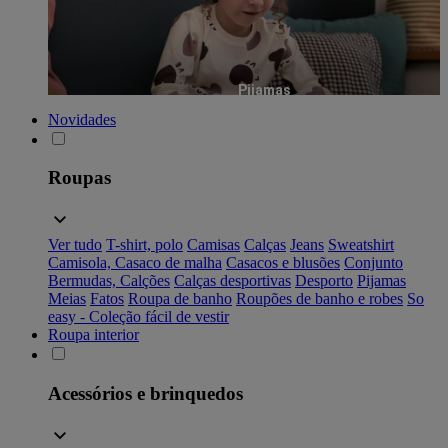
Pijamas
Novidades
Roupas
Ver tudo
T-shirt, polo
Camisas
Calças
Jeans
Sweatshirt
Camisola, Casaco de malha
Casacos e blusões
Conjunto
Bermudas, Calções
Calças desportivas
Desporto
Pijamas
Meias
Fatos
Roupa de banho
Roupões de banho e robes
So
easy - Coleção fácil de vestir
Roupa interior
Acessórios e brinquedos