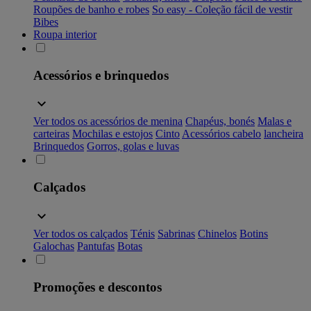
Roupões de banho e robes
So easy - Coleção fácil de vestir
Bibes
Roupa interior
Acessórios e brinquedos
Ver todos os acessórios de menina
Chapéus, bonés
Malas e
carteiras
Mochilas e estojos
Cinto
Acessórios cabelo
lancheira
Brinquedos
Gorros, golas e luvas
Calçados
Ver todos os calçados
Ténis
Sabrinas
Chinelos
Botins
Galochas
Pantufas
Botas
Promoções e descontos