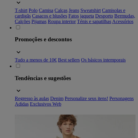
T-shirt
Polo
Camisa
Calças
Jeans
Sweatshirt
Camisolas e
cardigãs
Casacos e blusões
Fatos
jaqueta
Desporto
Bermudas,
Calções
Pijamas
Roupa interior
Ténis e sapatilhas
Acessórios
Promoções e descontos
Tudo a menos de 10€
Best sellers
Os básicos intemporais
Tendências e sugestões
Regresso às aulas
Denim
Personalize seus itens!
Personagens
Adidas
Exclusivos Web