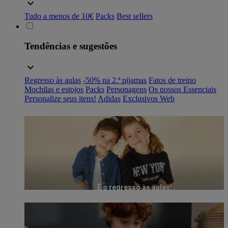
Tudo a menos de 10€
Packs
Best sellers
Tendências e sugestões
Regresso às aulas
-50% na 2.ª pijamas
Fatos de treino
Mochilas e estojos
Packs
Personagens
Os nossos Essenciais
Personalize seus itens!
Adidas
Exclusivos Web
É o regresso às aulas!