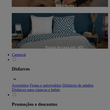
Kiabi Home
Roupa de casa até -40%
Carnaval
Disfarces
Acessórios
Festas e aniversários
Disfarces de adultos
Disfarces para crianças e bebés
Promoções e descontos