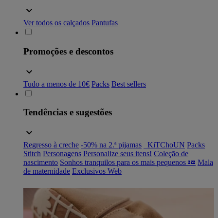
Ver todos os calçados
Pantufas
Promoções e descontos
Tudo a menos de 10€
Packs
Best sellers
Tendências e sugestões
Regresso à creche
-50% na 2.ª pijamas
_KiTChoUN
Packs
Stitch
Personagens
Personalize seus itens!
Coleção de
nascimento
Sonhos tranquilos para os mais pequenos 💤
Mala
de maternidade
Exclusivos Web