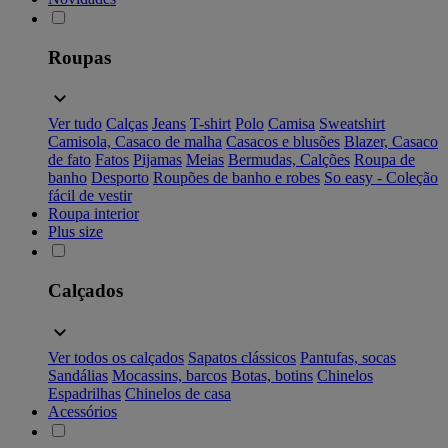
Roupas
Ver tudo
Calças
Jeans
T-shirt
Polo
Camisa
Sweatshirt
Camisola, Casaco de malha
Casacos e blusões
Blazer, Casaco
de fato
Fatos
Pijamas
Meias
Bermudas, Calções
Roupa de
banho
Desporto
Roupões de banho e robes
So easy - Coleção
fácil de vestir
Roupa interior
Plus size
Calçados
Ver todos os calçados
Sapatos clássicos
Pantufas, socas
Sandálias
Mocassins, barcos
Botas, botins
Chinelos
Espadrilhas
Chinelos de casa
Acessórios