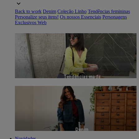
Back to work
Denim
Coleção Linho
Tendências femininas
Personalize seus itens!
Os nossos Essenciais
Personagens
Exclusivos Web
Tendências moda
Denim
Novidades