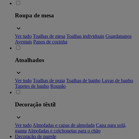
Roupa de mesa
Ver tudo
Toalhas de mesa
Toalhas individuais
Guardanapos
Aventais
Panos de cozinha
Atoalhados
Ver tudo
Toalhas de praia
Toalhas de banho
Luvas de banho
Tapetes de banho
Roupão
Decoração têxtil
Ver tudo
Almofadas e capas de almofada
Capa para sofá,
manta
Almofadas e colchonetas para o chão
Decoração de parede