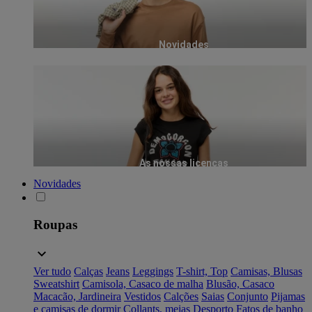
Novidades
As nossas licenças
Novidades
Roupas
Ver tudo
Calças
Jeans
Leggings
T-shirt, Top
Camisas, Blusas
Sweatshirt
Camisola, Casaco de malha
Blusão, Casaco
Macacão, Jardineira
Vestidos
Calções
Saias
Conjunto
Pijamas
e camisas de dormir
Collants, meias
Desporto
Fatos de banho