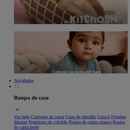
Coleção para dormir bem
Novidades
Roupa de casa
Ver tudo
Conjunto de cama
Capa de edredão
Lençol
Fronhas
Mantas
Protetores de colchão
Roupa de cama criança
Roupa
de cama bebé