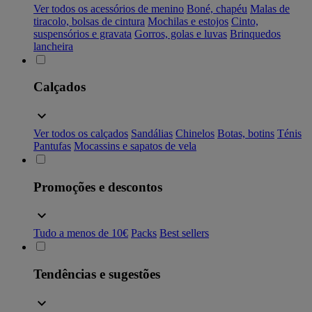
Ver todos os acessórios de menino
Boné, chapéu
Malas de
tiracolo, bolsas de cintura
Mochilas e estojos
Cinto,
suspensórios e gravata
Gorros, golas e luvas
Brinquedos
lancheira
Calçados
Ver todos os calçados
Sandálias
Chinelos
Botas, botins
Ténis
Pantufas
Mocassins e sapatos de vela
Promoções e descontos
Tudo a menos de 10€
Packs
Best sellers
Tendências e sugestões