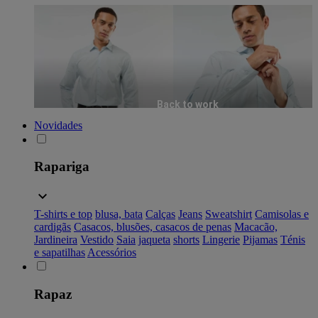
Back to work
Novidades
Rapariga
T-shirts e top
blusa, bata
Calças
Jeans
Sweatshirt
Camisolas e
cardigãs
Casacos, blusões, casacos de penas
Macacão,
Jardineira
Vestido
Saia
jaqueta
shorts
Lingerie
Pijamas
Ténis
e sapatilhas
Acessórios
Rapaz