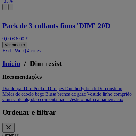
-33%
Pack de 3 collants finos 'DIM' 20D
9,00 €
6,00 €
Ver produto
Exclu Web
|
4 cores
Início
/
Dim resist
Recomendações
Dia do pai
Dim Pocket
Dim pes
Dim body touch
Dim push up
Molas de cabelo bege
Blusa branca de gaze
Vestido linho comprido
Camisa de algodão com entalhada
Vestido malha amamentacao
Ordenar e filtrar
Ordenar