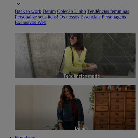
Back to work
Denim
Coleção Linho
Tendências femininas
Personalize seus itens!
Os nossos Essenciais
Personagens
Exclusivos Web
Tendências moda
Denim
Novidades