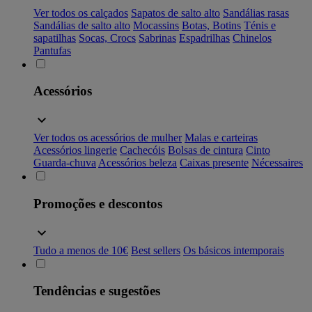
Ver todos os calçados
Sapatos de salto alto
Sandálias rasas
Sandálias de salto alto
Mocassins
Botas, Botins
Ténis e
sapatilhas
Socas, Crocs
Sabrinas
Espadrilhas
Chinelos
Pantufas
Acessórios
Ver todos os acessórios de mulher
Malas e carteiras
Acessórios lingerie
Cachecóis
Bolsas de cintura
Cinto
Guarda-chuva
Acessórios beleza
Caixas presente
Nécessaires
Promoções e descontos
Tudo a menos de 10€
Best sellers
Os básicos intemporais
Tendências e sugestões