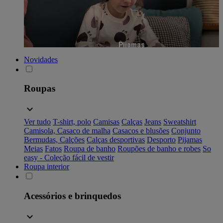
Pijamas
Novidades
Roupas
Ver tudo
T-shirt, polo
Camisas
Calças
Jeans
Sweatshirt
Camisola, Casaco de malha
Casacos e blusões
Conjunto
Bermudas, Calções
Calças desportivas
Desporto
Pijamas
Meias
Fatos
Roupa de banho
Roupões de banho e robes
So
easy - Coleção fácil de vestir
Roupa interior
Acessórios e brinquedos