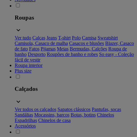
Roupas
Ver tudo
Calças
Jeans
T-shirt
Polo
Camisa
Sweatshirt
Camisola, Casaco de malha
Casacos e blusões
Blazer, Casaco
de fato
Fatos
Pijamas
Meias
Bermudas, Calções
Roupa de
banho
Desporto
Roupões de banho e robes
So easy - Coleção
fácil de vestir
Roupa interior
Plus size
Calçados
Ver todos os calçados
Sapatos clássicos
Pantufas, socas
Sandálias
Mocassins, barcos
Botas, botins
Chinelos
Espadrilhas
Chinelos de casa
Acessórios