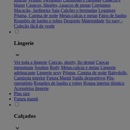
blazer
Casacos, blusões, casacos de penas
Conjuntos
Macacão, Jardineira
Saia
Calções e bermudas
Leggings
Pijama, Camisa de noite
Meias-calças e meias
Fatos de banho
Roupões de banho e robes
Desporto
Maternidade
So easy -
Coleção fácil de vestir
Lingerie
Ver toda a lingerie
Cuecas, shorty, fio dental
Cuecas
menstruais
Soutien
Body
Meias-calças e meias
Lingerie
adelgaçante
Lingerie sexy
Pijama, Camisa de noite
Babydolls,
Camisola interior
Futura Mamã
Sutiãs desportivos
Pós-
operatório
Roupões de banho e robes
Roupa interior térmica
Acessórios lingerie
Plus size
Futura mamã
Calçados