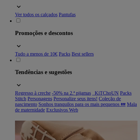
Ver todos os calçados
Pantufas
Promoções e descontos
Tudo a menos de 10€
Packs
Best sellers
Tendências e sugestões
Regresso à creche
-50% na 2.ª pijamas
_KiTChoUN
Packs
Stitch
Personagens
Personalize seus itens!
Coleção de
nascimento
Sonhos tranquilos para os mais pequenos 💤
Mala
de maternidade
Exclusivos Web