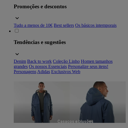
Promoções e descontos
Tudo a menos de 10€
Best sellers
Os básicos intemporais
Tendências e sugestões
Denim
Back to work
Coleção Linho
Homen tamanhos
grandes
Os nossos Essenciais
Personalize seus itens!
Personagens
Adidas
Exclusivos Web
Casacos e blusões