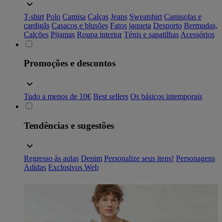
T-shirt
Polo
Camisa
Calças
Jeans
Sweatshirt
Camisolas e
cardigãs
Casacos e blusões
Fatos
jaqueta
Desporto
Bermudas,
Calções
Pijamas
Roupa interior
Ténis e sapatilhas
Acessórios
Promoções e descontos
Tudo a menos de 10€
Best sellers
Os básicos intemporais
Tendências e sugestões
Regresso às aulas
Denim
Personalize seus itens!
Personagens
Adidas
Exclusivos Web