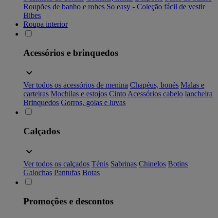
Roupões de banho e robes
So easy - Coleção fácil de vestir
Bibes
Roupa interior
Acessórios e brinquedos
Ver todos os acessórios de menina
Chapéus, bonés
Malas e
carteiras
Mochilas e estojos
Cinto
Acessórios cabelo
lancheira
Brinquedos
Gorros, golas e luvas
Calçados
Ver todos os calçados
Ténis
Sabrinas
Chinelos
Botins
Galochas
Pantufas
Botas
Promoções e descontos