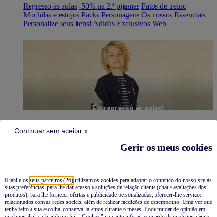
Regresso às aulas
-50% na 2.ª pijamas
Fatos de treino
Mochilas e estojos
Packs
Personagens
Os nossos Essenciais
Personalize seus itens!
Adidas
Exclusivos Web
É o regresso às aulas!
Continuar sem aceitar x
Gerir os meus cookies
Kiabi e os
seus parceiros (26)
utilizam os cookies para adaptar o conteúdo do nosso site às
suas preferências, para lhe dar acesso a soluções de relação cliente (chat e avaliações dos
Pijamas
produtos), para lhe fornecer ofertas e publicidade personalizadas, oferecer-lhe serviços
relacionados com as redes sociais, além de realizar medições de desempenho. Uma vez que
Novidades
tenha feito a sua escolha, conservá-la-emos durante 6 meses. Pode mudar de opinião em
qualquer altura, clicando no link "Cookies" no canto inferior esquerdo de qualquer página