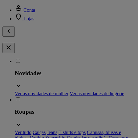
Conta
Lojas
Novidades
Ver as novidades de mulher
Ver as novidades de lingerie
Roupas
Ver tudo
Calças
Jeans
T-shirts e tops
Camisas, blusas e
túnicas
Vestido
Sweatshirt
Camisolas e cardigãs
Casacos e