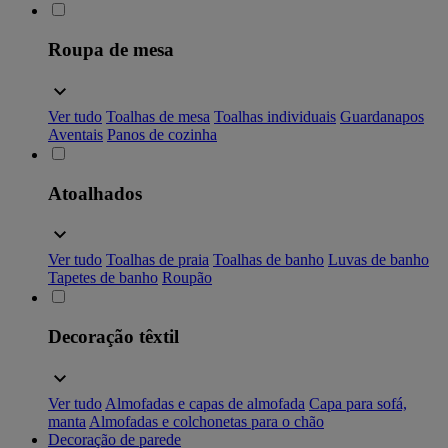
Roupa de mesa
Ver tudo
Toalhas de mesa
Toalhas individuais
Guardanapos
Aventais
Panos de cozinha
Atoalhados
Ver tudo
Toalhas de praia
Toalhas de banho
Luvas de banho
Tapetes de banho
Roupão
Decoração têxtil
Ver tudo
Almofadas e capas de almofada
Capa para sofá,
manta
Almofadas e colchonetas para o chão
Decoração de parede