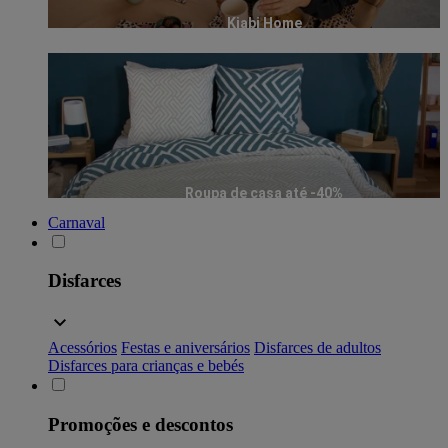
Kiabi Home
Roupa de casa até -40%
Carnaval
Disfarces
Acessórios
Festas e aniversários
Disfarces de adultos
Disfarces para crianças e bebés
Promoções e descontos