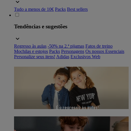
Tudo a menos de 10€
Packs
Best sellers
Tendências e sugestões
Regresso às aulas
-50% na 2.ª pijamas
Fatos de treino
Mochilas e estojos
Packs
Personagens
Os nossos Essenciais
Personalize seus itens!
Adidas
Exclusivos Web
É o regresso às aulas!