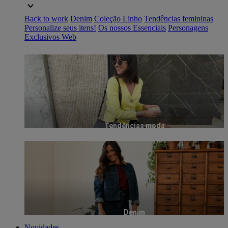
Back to work
Denim
Coleção Linho
Tendências femininas
Personalize seus itens!
Os nossos Essenciais
Personagens
Exclusivos Web
Tendências moda
Denim
Novidades