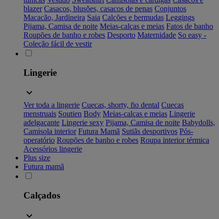
blazer
Casacos, blusões, casacos de penas
Conjuntos
Macacão, Jardineira
Saia
Calções e bermudas
Leggings
Pijama, Camisa de noite
Meias-calças e meias
Fatos de banho
Roupões de banho e robes
Desporto
Maternidade
So easy -
Coleção fácil de vestir
Lingerie
Ver toda a lingerie
Cuecas, shorty, fio dental
Cuecas
menstruais
Soutien
Body
Meias-calças e meias
Lingerie
adelgaçante
Lingerie sexy
Pijama, Camisa de noite
Babydolls,
Camisola interior
Futura Mamã
Sutiãs desportivos
Pós-
operatório
Roupões de banho e robes
Roupa interior térmica
Acessórios lingerie
Plus size
Futura mamã
Calçados