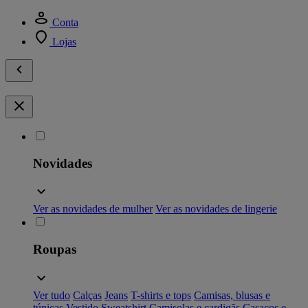
Conta
Lojas
Novidades
Ver as novidades de mulher
Ver as novidades de lingerie
Roupas
Ver tudo
Calças
Jeans
T-shirts e tops
Camisas, blusas e
túnicas
Vestido
Sweatshirt
Camisolas e cardigãs
Casacos e