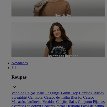
Novidades
As nossas licenças
Novidades
Roupas
Ver tudo
Calças
Jeans
Leggings
T-shirt, Top
Camisas, Blusas
Sweatshirt
Camisola, Casaco de malha
Blusão, Casaco
Macacão, Jardineira
Vestidos
Calções
Saias
Conjunto
Pijamas
e camisas de dormir
Collants, meias
Desporto
Fatos de banho