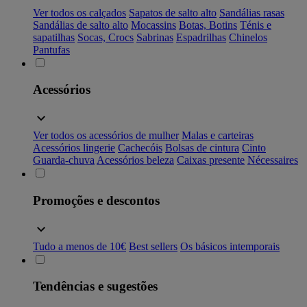
Ver todos os calçados
Sapatos de salto alto
Sandálias rasas
Sandálias de salto alto
Mocassins
Botas, Botins
Ténis e
sapatilhas
Socas, Crocs
Sabrinas
Espadrilhas
Chinelos
Pantufas
Acessórios
Ver todos os acessórios de mulher
Malas e carteiras
Acessórios lingerie
Cachecóis
Bolsas de cintura
Cinto
Guarda-chuva
Acessórios beleza
Caixas presente
Nécessaires
Promoções e descontos
Tudo a menos de 10€
Best sellers
Os básicos intemporais
Tendências e sugestões