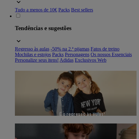
Tudo a menos de 10€
Packs
Best sellers
Tendências e sugestões
Regresso às aulas
-50% na 2.ª pijamas
Fatos de treino
Mochilas e estojos
Packs
Personagens
Os nossos Essenciais
Personalize seus itens!
Adidas
Exclusivos Web
É o regresso às aulas!