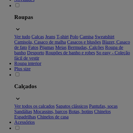
Roupas
Ver tudo
Calças
Jeans
T-shirt
Polo
Camisa
Sweatshirt
Camisola, Casaco de malha
Casacos e blusões
Blazer, Casaco
de fato
Fatos
Pijamas
Meias
Bermudas, Calções
Roupa de
banho
Desporto
Roupões de banho e robes
So easy - Coleção
fácil de vestir
Roupa interior
Plus size
Calçados
Ver todos os calçados
Sapatos clássicos
Pantufas, socas
Sandálias
Mocassins, barcos
Botas, botins
Chinelos
Espadrilhas
Chinelos de casa
Acessórios