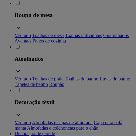
Roupa de mesa
Ver tudo
Toalhas de mesa
Toalhas individuais
Guardanapos
Aventais
Panos de cozinha
Atoalhados
Ver tudo
Toalhas de praia
Toalhas de banho
Luvas de banho
Tapetes de banho
Roupão
Decoração têxtil
Ver tudo
Almofadas e capas de almofada
Capa para sofá,
manta
Almofadas e colchonetas para o chão
Decoração de parede