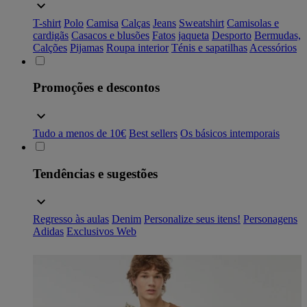
T-shirt
Polo
Camisa
Calças
Jeans
Sweatshirt
Camisolas e
cardigãs
Casacos e blusões
Fatos
jaqueta
Desporto
Bermudas,
Calções
Pijamas
Roupa interior
Ténis e sapatilhas
Acessórios
Promoções e descontos
Tudo a menos de 10€
Best sellers
Os básicos intemporais
Tendências e sugestões
Regresso às aulas
Denim
Personalize seus itens!
Personagens
Adidas
Exclusivos Web