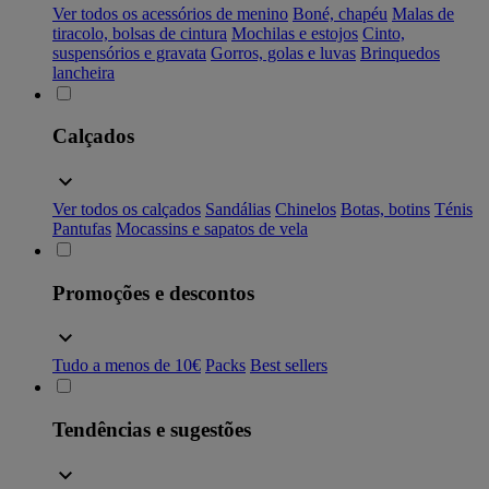
Ver todos os acessórios de menino
Boné, chapéu
Malas de
tiracolo, bolsas de cintura
Mochilas e estojos
Cinto,
suspensórios e gravata
Gorros, golas e luvas
Brinquedos
lancheira
Calçados
Ver todos os calçados
Sandálias
Chinelos
Botas, botins
Ténis
Pantufas
Mocassins e sapatos de vela
Promoções e descontos
Tudo a menos de 10€
Packs
Best sellers
Tendências e sugestões