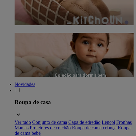
Coleção para dormir bem
Novidades
Roupa de casa
Ver tudo
Conjunto de cama
Capa de edredão
Lençol
Fronhas
Mantas
Protetores de colchão
Roupa de cama criança
Roupa
de cama bebé