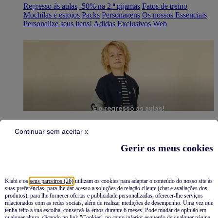
Regresso às aulas
-50% na 2.ª pijamas
Fatos de treino
Mochilas e estojos
Packs
Personagens
Os nossos Essenciais
Personalize seus itens!
Adidas
Exclusivos Web
É o regresso às aulas!
Continuar sem aceitar x
Gerir os meus cookies
Kiabi e os
seus parceiros (26)
utilizam os cookies para adaptar o conteúdo do nosso site às
suas preferências, para lhe dar acesso a soluções de relação cliente (chat e avaliações dos
Pijamas
produtos), para lhe fornecer ofertas e publicidade personalizadas, oferecer-lhe serviços
relacionados com as redes sociais, além de realizar medições de desempenho. Uma vez que
Novidades
tenha feito a sua escolha, conservá-la-emos durante 6 meses. Pode mudar de opinião em
qualquer altura, clicando no link "Cookies" no canto inferior esquerdo de qualquer página