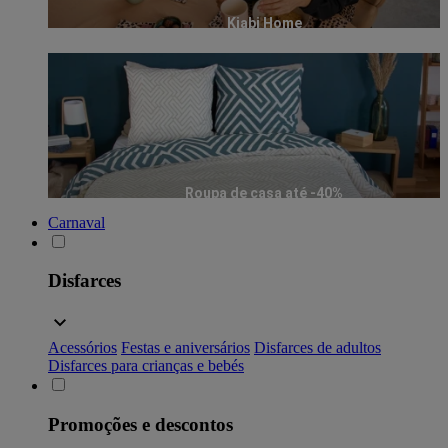
Kiabi Home
Roupa de casa até -40%
Carnaval
Disfarces
Acessórios
Festas e aniversários
Disfarces de adultos
Disfarces para crianças e bebés
Promoções e descontos