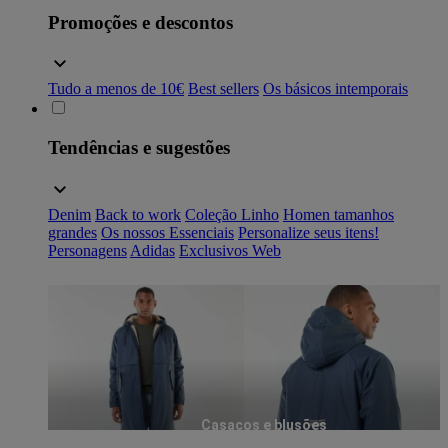
Promoções e descontos
Tudo a menos de 10€
Best sellers
Os básicos intemporais
Tendências e sugestões
Denim
Back to work
Coleção Linho
Homen tamanhos
grandes
Os nossos Essenciais
Personalize seus itens!
Personagens
Adidas
Exclusivos Web
Casacos e blusões