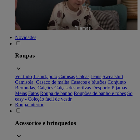
Pijamas
Novidades
Roupas
Ver tudo
T-shirt, polo
Camisas
Calças
Jeans
Sweatshirt
Camisola, Casaco de malha
Casacos e blusões
Conjunto
Bermudas, Calções
Calças desportivas
Desporto
Pijamas
Meias
Fatos
Roupa de banho
Roupões de banho e robes
So
easy - Coleção fácil de vestir
Roupa interior
Acessórios e brinquedos