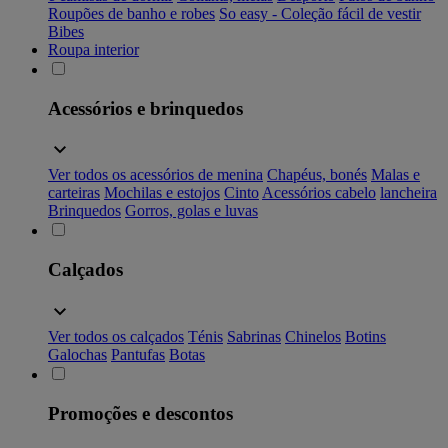
Roupões de banho e robes
So easy - Coleção fácil de vestir
Bibes
Roupa interior
Acessórios e brinquedos
Ver todos os acessórios de menina
Chapéus, bonés
Malas e
carteiras
Mochilas e estojos
Cinto
Acessórios cabelo
lancheira
Brinquedos
Gorros, golas e luvas
Calçados
Ver todos os calçados
Ténis
Sabrinas
Chinelos
Botins
Galochas
Pantufas
Botas
Promoções e descontos