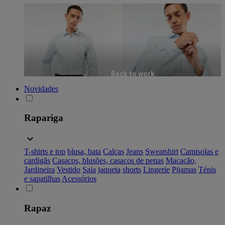
Back to work
Novidades
Rapariga
T-shirts e top
blusa, bata
Calças
Jeans
Sweatshirt
Camisolas e
cardigãs
Casacos, blusões, casacos de penas
Macacão,
Jardineira
Vestido
Saia
jaqueta
shorts
Lingerie
Pijamas
Ténis
e sapatilhas
Acessórios
Rapaz