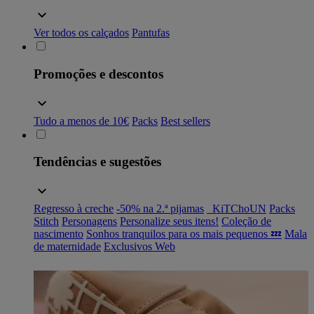
Ver todos os calçados
Pantufas
Promoções e descontos
Tudo a menos de 10€
Packs
Best sellers
Tendências e sugestões
Regresso à creche
-50% na 2.ª pijamas
_KiTChoUN
Packs
Stitch
Personagens
Personalize seus itens!
Coleção de
nascimento
Sonhos tranquilos para os mais pequenos 💤
Mala
de maternidade
Exclusivos Web