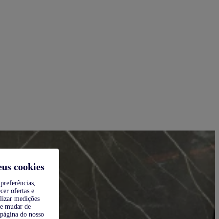
eus cookies
preferências,
cer ofertas e
alizar medições
de mudar de
 página do nosso