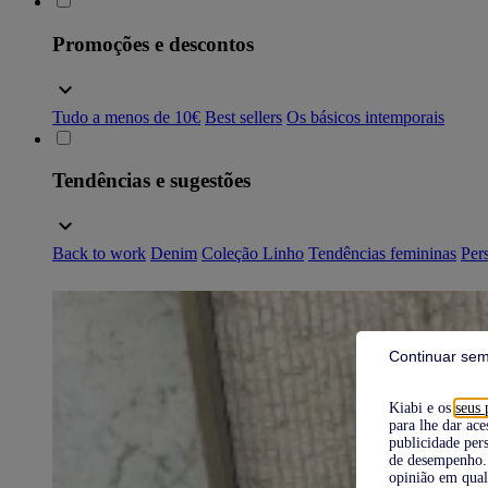
Promoções e descontos
Tudo a menos de 10€
Best sellers
Os básicos intemporais
Tendências e sugestões
Back to work
Denim
Coleção Linho
Tendências femininas
Pers
Continuar sem
Kiabi e os
seus 
para lhe dar ace
publicidade pers
de desempenho. 
opinião em qual