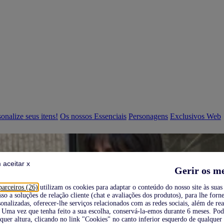
onalize seus itens!
Os nossos Essenciais
Personagens
Exclusivos Web
 aceitar x
Gerir os m
parceiros (26)
utilizam os cookies para adaptar o conteúdo do nosso site às suas 
sso a soluções de relação cliente (chat e avaliações dos produtos), para lhe forne
onalizadas, oferecer-lhe serviços relacionados com as redes sociais, além de re
Uma vez que tenha feito a sua escolha, conservá-la-emos durante 6 meses. Po
quer altura, clicando no link "Cookies" no canto inferior esquerdo de qualquer