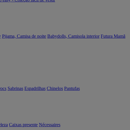
y
Pijama, Camisa de noite
Babydolls, Camisola interior
Futura Mamã
rocs
Sabrinas
Espadrilhas
Chinelos
Pantufas
eleza
Caixas presente
Nécessaires