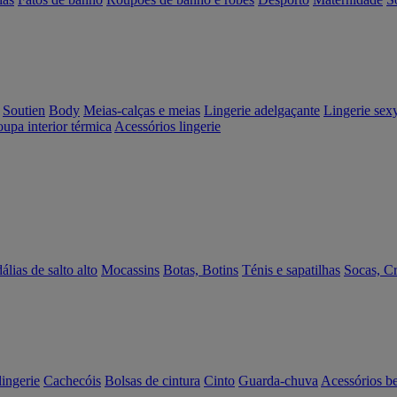
Soutien
Body
Meias-calças e meias
Lingerie adelgaçante
Lingerie sex
upa interior térmica
Acessórios lingerie
álias de salto alto
Mocassins
Botas, Botins
Ténis e sapatilhas
Socas, C
lingerie
Cachecóis
Bolsas de cintura
Cinto
Guarda-chuva
Acessórios b