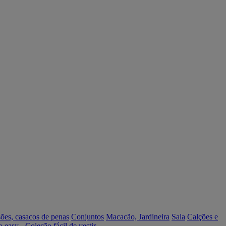
ões, casacos de penas
Conjuntos
Macacão, Jardineira
Saia
Calções e
o easy - Coleção fácil de vestir