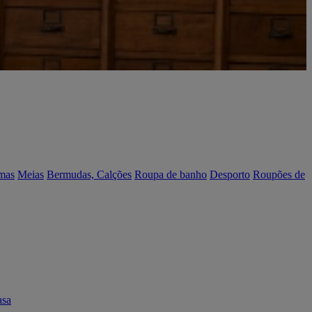
mas
Meias
Bermudas, Calções
Roupa de banho
Desporto
Roupões de
asa