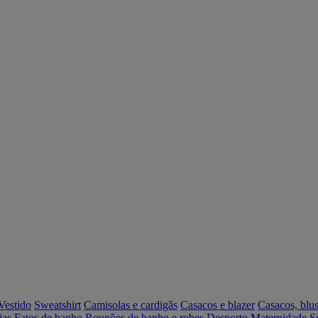
Vestido
Sweatshirt
Camisolas e cardigãs
Casacos e blazer
Casacos, blus
ias
Fatos de banho
Roupões de banho e robes
Desporto
Maternidade
S