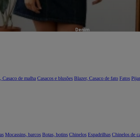
Denim
, Casaco de malha
Casacos e blusões
Blazer, Casaco de fato
Fatos
Pija
as
Mocassins, barcos
Botas, botins
Chinelos
Espadrilhas
Chinelos de c