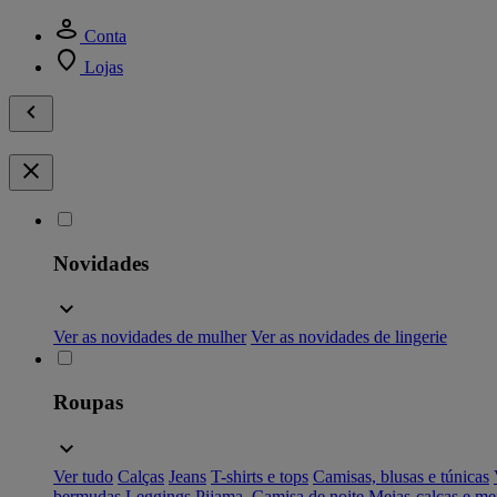
Conta
Lojas
Novidades
Ver as novidades de mulher
Ver as novidades de lingerie
Roupas
Ver tudo
Calças
Jeans
T-shirts e tops
Camisas, blusas e túnicas
bermudas
Leggings
Pijama, Camisa de noite
Meias-calças e me