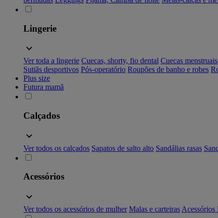
Lingerie
Ver toda a lingerie
Cuecas, shorty, fio dental
Cuecas menstruais
Sutiãs desportivos
Pós-operatório
Roupões de banho e robes
Ro
Plus size
Futura mamã
Calçados
Ver todos os calçados
Sapatos de salto alto
Sandálias rasas
Sand
Acessórios
Ver todos os acessórios de mulher
Malas e carteiras
Acessórios 