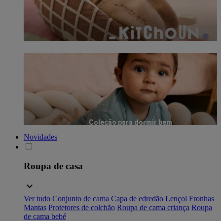
Coleção para dormir bem
Novidades
Roupa de casa
Ver tudo
Conjunto de cama
Capa de edredão
Lençol
Fronhas
Mantas
Protetores de colchão
Roupa de cama criança
Roupa
de cama bebé