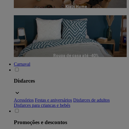
Kiabi Home
Roupa de casa até -40%
Carnaval
Disfarces
Acessórios
Festas e aniversários
Disfarces de adultos
Disfarces para crianças e bebés
Promoções e descontos