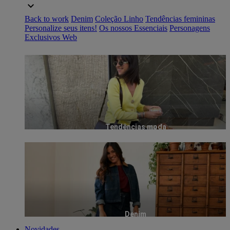
Back to work
Denim
Coleção Linho
Tendências femininas
Personalize seus itens!
Os nossos Essenciais
Personagens
Exclusivos Web
Tendências moda
Denim
Novidades