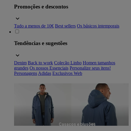
Promoções e descontos
Tudo a menos de 10€
Best sellers
Os básicos intemporais
Tendências e sugestões
Denim
Back to work
Coleção Linho
Homen tamanhos
grandes
Os nossos Essenciais
Personalize seus itens!
Personagens
Adidas
Exclusivos Web
Casacos e blusões