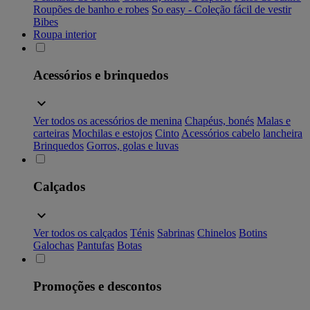
Roupões de banho e robes
So easy - Coleção fácil de vestir
Bibes
Roupa interior
Acessórios e brinquedos
Ver todos os acessórios de menina
Chapéus, bonés
Malas e
carteiras
Mochilas e estojos
Cinto
Acessórios cabelo
lancheira
Brinquedos
Gorros, golas e luvas
Calçados
Ver todos os calçados
Ténis
Sabrinas
Chinelos
Botins
Galochas
Pantufas
Botas
Promoções e descontos