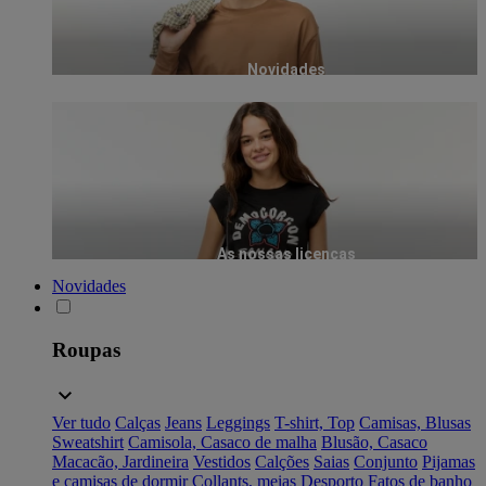
Novidades
As nossas licenças
Novidades
Roupas
Ver tudo
Calças
Jeans
Leggings
T-shirt, Top
Camisas, Blusas
Sweatshirt
Camisola, Casaco de malha
Blusão, Casaco
Macacão, Jardineira
Vestidos
Calções
Saias
Conjunto
Pijamas
e camisas de dormir
Collants, meias
Desporto
Fatos de banho