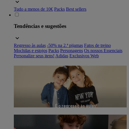
Tudo a menos de 10€
Packs
Best sellers
Tendências e sugestões
Regresso às aulas
-50% na 2.ª pijamas
Fatos de treino
Mochilas e estojos
Packs
Personagens
Os nossos Essenciais
Personalize seus itens!
Adidas
Exclusivos Web
É o regresso às aulas!