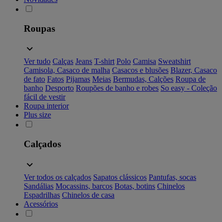
Roupas
Ver tudo
Calças
Jeans
T-shirt
Polo
Camisa
Sweatshirt
Camisola, Casaco de malha
Casacos e blusões
Blazer, Casaco
de fato
Fatos
Pijamas
Meias
Bermudas, Calções
Roupa de
banho
Desporto
Roupões de banho e robes
So easy - Coleção
fácil de vestir
Roupa interior
Plus size
Calçados
Ver todos os calçados
Sapatos clássicos
Pantufas, socas
Sandálias
Mocassins, barcos
Botas, botins
Chinelos
Espadrilhas
Chinelos de casa
Acessórios