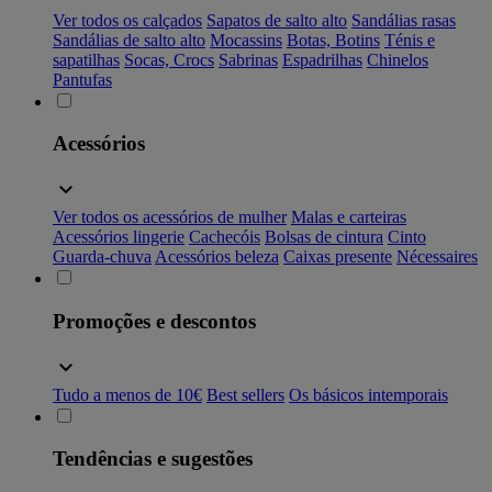
Ver todos os calçados
Sapatos de salto alto
Sandálias rasas
Sandálias de salto alto
Mocassins
Botas, Botins
Ténis e
sapatilhas
Socas, Crocs
Sabrinas
Espadrilhas
Chinelos
Pantufas
Acessórios
Ver todos os acessórios de mulher
Malas e carteiras
Acessórios lingerie
Cachecóis
Bolsas de cintura
Cinto
Guarda-chuva
Acessórios beleza
Caixas presente
Nécessaires
Promoções e descontos
Tudo a menos de 10€
Best sellers
Os básicos intemporais
Tendências e sugestões