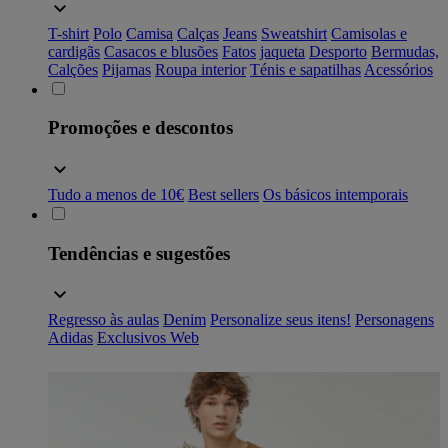
T-shirt
Polo
Camisa
Calças
Jeans
Sweatshirt
Camisolas e
cardigãs
Casacos e blusões
Fatos
jaqueta
Desporto
Bermudas,
Calções
Pijamas
Roupa interior
Ténis e sapatilhas
Acessórios
Promoções e descontos
Tudo a menos de 10€
Best sellers
Os básicos intemporais
Tendências e sugestões
Regresso às aulas
Denim
Personalize seus itens!
Personagens
Adidas
Exclusivos Web