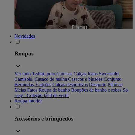
Pijamas
Novidades
Roupas
Ver tudo
T-shirt, polo
Camisas
Calças
Jeans
Sweatshirt
Camisola, Casaco de malha
Casacos e blusões
Conjunto
Bermudas, Calções
Calças desportivas
Desporto
Pijamas
Meias
Fatos
Roupa de banho
Roupões de banho e robes
So
easy - Coleção fácil de vestir
Roupa interior
Acessórios e brinquedos