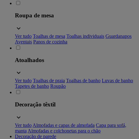
Roupa de mesa
Ver tudo
Toalhas de mesa
Toalhas individuais
Guardanapos
Aventais
Panos de cozinha
Atoalhados
Ver tudo
Toalhas de praia
Toalhas de banho
Luvas de banho
Tapetes de banho
Roupão
Decoração têxtil
Ver tudo
Almofadas e capas de almofada
Capa para sofá,
manta
Almofadas e colchonetas para o chão
Decoração de parede