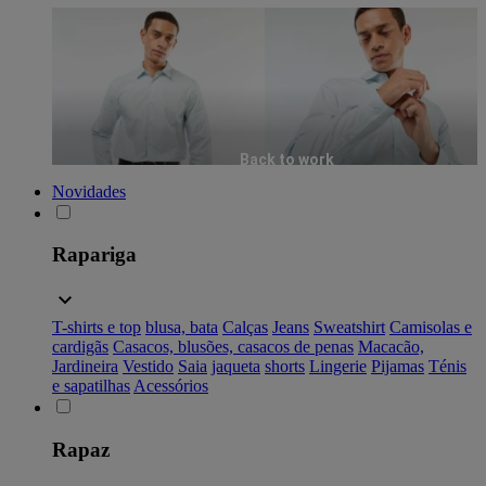
Back to work
Novidades
Rapariga
T-shirts e top
blusa, bata
Calças
Jeans
Sweatshirt
Camisolas e
cardigãs
Casacos, blusões, casacos de penas
Macacão,
Jardineira
Vestido
Saia
jaqueta
shorts
Lingerie
Pijamas
Ténis
e sapatilhas
Acessórios
Rapaz