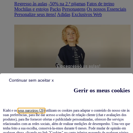
Regresso às aulas
-50% na 2.ª pijamas
Fatos de treino
Mochilas e estojos
Packs
Personagens
Os nossos Essenciais
Personalize seus itens!
Adidas
Exclusivos Web
É o regresso às aulas!
Continuar sem aceitar x
Gerir os meus cookies
Kiabi e os
seus parceiros (26)
utilizam os cookies para adaptar o conteúdo do nosso site às
suas preferências, para lhe dar acesso a soluções de relação cliente (chat e avaliações dos
Pijamas
produtos), para lhe fornecer ofertas e publicidade personalizadas, oferecer-lhe serviços
relacionados com as redes sociais, além de realizar medições de desempenho. Uma vez que
Novidades
tenha feito a sua escolha, conservá-la-emos durante 6 meses. Pode mudar de opinião em
qualquer altura, clicando no link "Cookies" no canto inferior esquerdo de qualquer página