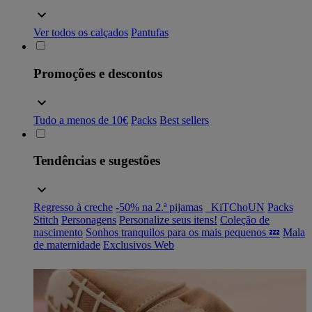
Ver todos os calçados
Pantufas
Promoções e descontos
Tudo a menos de 10€
Packs
Best sellers
Tendências e sugestões
Regresso à creche
-50% na 2.ª pijamas
_KiTChoUN
Packs
Stitch
Personagens
Personalize seus itens!
Coleção de
nascimento
Sonhos tranquilos para os mais pequenos 💤
Mala
de maternidade
Exclusivos Web