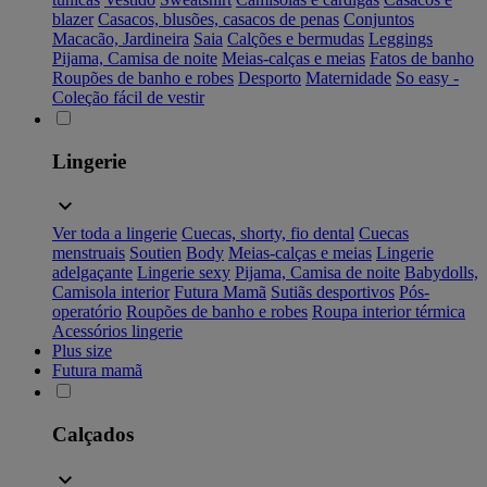
blazer
Casacos, blusões, casacos de penas
Conjuntos
Macacão, Jardineira
Saia
Calções e bermudas
Leggings
Pijama, Camisa de noite
Meias-calças e meias
Fatos de banho
Roupões de banho e robes
Desporto
Maternidade
So easy -
Coleção fácil de vestir
Lingerie
Ver toda a lingerie
Cuecas, shorty, fio dental
Cuecas
menstruais
Soutien
Body
Meias-calças e meias
Lingerie
adelgaçante
Lingerie sexy
Pijama, Camisa de noite
Babydolls,
Camisola interior
Futura Mamã
Sutiãs desportivos
Pós-
operatório
Roupões de banho e robes
Roupa interior térmica
Acessórios lingerie
Plus size
Futura mamã
Calçados