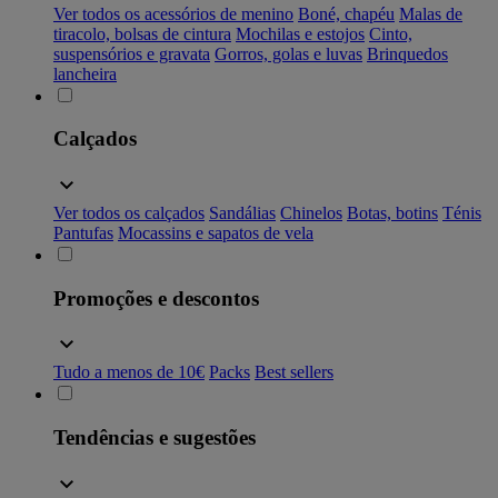
Ver todos os acessórios de menino
Boné, chapéu
Malas de
tiracolo, bolsas de cintura
Mochilas e estojos
Cinto,
suspensórios e gravata
Gorros, golas e luvas
Brinquedos
lancheira
Calçados
Ver todos os calçados
Sandálias
Chinelos
Botas, botins
Ténis
Pantufas
Mocassins e sapatos de vela
Promoções e descontos
Tudo a menos de 10€
Packs
Best sellers
Tendências e sugestões