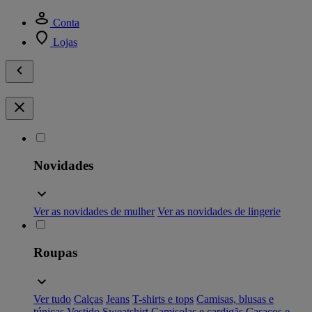
Conta
Lojas
Novidades
Ver as novidades de mulher
Ver as novidades de lingerie
Roupas
Ver tudo
Calças
Jeans
T-shirts e tops
Camisas, blusas e
túnicas
Vestido
Sweatshirt
Camisolas e cardigãs
Casacos e