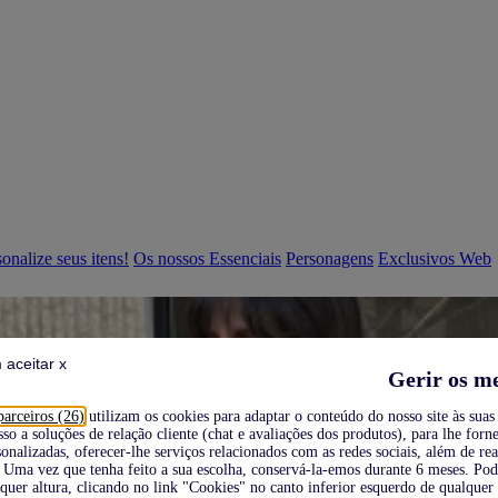
onalize seus itens!
Os nossos Essenciais
Personagens
Exclusivos Web
 aceitar x
Gerir os m
parceiros (26)
utilizam os cookies para adaptar o conteúdo do nosso site às suas 
sso a soluções de relação cliente (chat e avaliações dos produtos), para lhe forne
onalizadas, oferecer-lhe serviços relacionados com as redes sociais, além de re
Uma vez que tenha feito a sua escolha, conservá-la-emos durante 6 meses. Po
quer altura, clicando no link "Cookies" no canto inferior esquerdo de qualquer