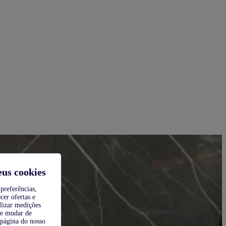
eus cookies
preferências,
cer ofertas e
alizar medições
de mudar de
 página do nosso