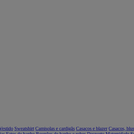
Vestido
Sweatshirt
Camisolas e cardigãs
Casacos e blazer
Casacos, blus
ias
Fatos de banho
Roupões de banho e robes
Desporto
Maternidade
S