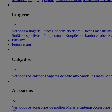
Lingerie
Ver toda a lingerie
Cuecas, shorty, fio dental
Cuecas menstruais
Sutiãs desportivos
Pós-operatório
Roupões de banho e robes
Ro
Plus size
Futura mamã
Calçados
Ver todos os calçados
Sapatos de salto alto
Sandálias rasas
Sand
Acessórios
Ver todos os acessórios de mulher
Malas e carteiras
Acessórios 