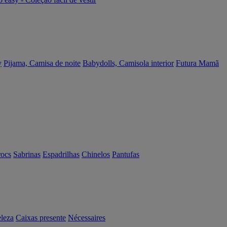
y
Pijama, Camisa de noite
Babydolls, Camisola interior
Futura Mamã
rocs
Sabrinas
Espadrilhas
Chinelos
Pantufas
eleza
Caixas presente
Nécessaires