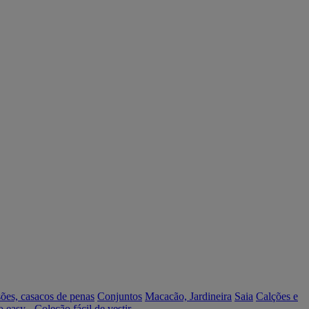
ões, casacos de penas
Conjuntos
Macacão, Jardineira
Saia
Calções e
o easy - Coleção fácil de vestir