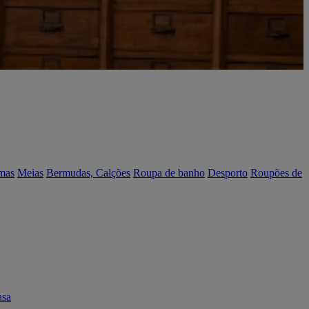
mas
Meias
Bermudas, Calções
Roupa de banho
Desporto
Roupões de
asa