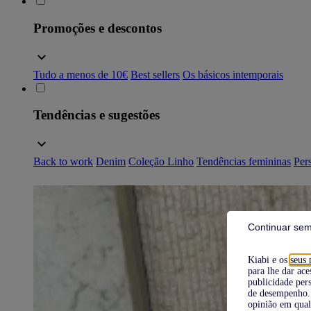
Promoções e descontos
Tudo a menos de 10€
Best sellers
Os básicos intemporais
Tendências e sugestões
Back to work
Denim
Coleção Linho
Tendências femininas
Pers
Continuar sem
Kiabi e os
seus 
para lhe dar ace
publicidade pers
de desempenho. 
opinião em qual