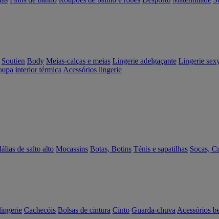
Soutien
Body
Meias-calças e meias
Lingerie adelgaçante
Lingerie sex
upa interior térmica
Acessórios lingerie
álias de salto alto
Mocassins
Botas, Botins
Ténis e sapatilhas
Socas, C
lingerie
Cachecóis
Bolsas de cintura
Cinto
Guarda-chuva
Acessórios b