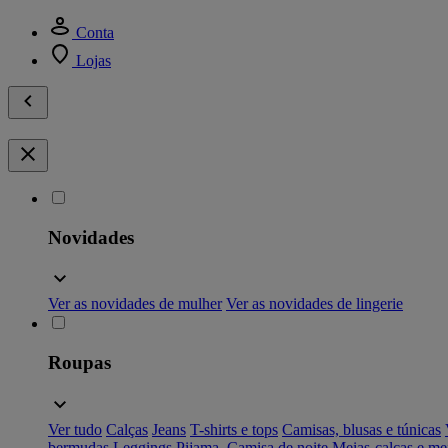
Conta
Lojas
Novidades
Ver as novidades de mulher
Ver as novidades de lingerie
Roupas
Ver tudo
Calças
Jeans
T-shirts e tops
Camisas, blusas e túnicas
bermudas
Leggings
Pijama, Camisa de noite
Meias-calças e me