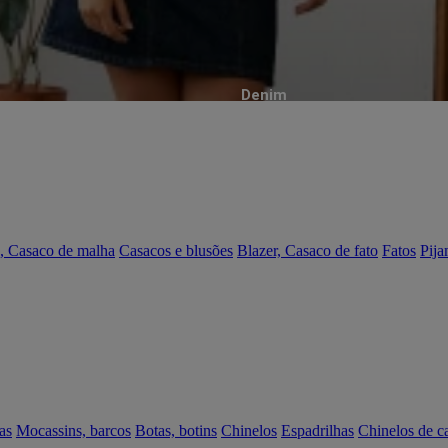
Denim
, Casaco de malha
Casacos e blusões
Blazer, Casaco de fato
Fatos
Pija
as
Mocassins, barcos
Botas, botins
Chinelos
Espadrilhas
Chinelos de c