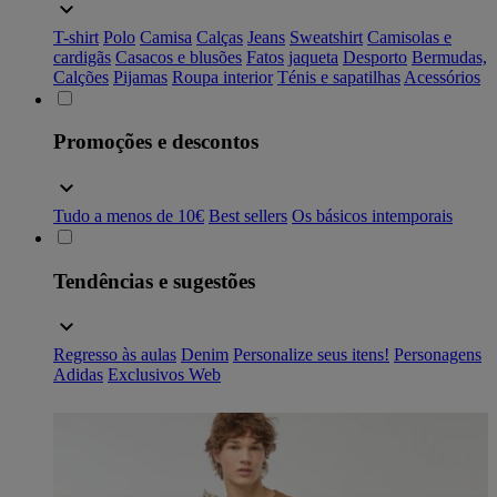
T-shirt
Polo
Camisa
Calças
Jeans
Sweatshirt
Camisolas e
cardigãs
Casacos e blusões
Fatos
jaqueta
Desporto
Bermudas,
Calções
Pijamas
Roupa interior
Ténis e sapatilhas
Acessórios
Promoções e descontos
Tudo a menos de 10€
Best sellers
Os básicos intemporais
Tendências e sugestões
Regresso às aulas
Denim
Personalize seus itens!
Personagens
Adidas
Exclusivos Web