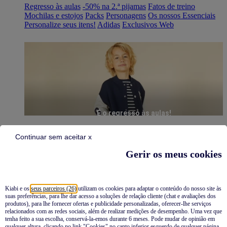
Regresso às aulas
-50% na 2.ª pijamas
Fatos de treino
Mochilas e estojos
Packs
Personagens
Os nossos Essenciais
Personalize seus itens!
Adidas
Exclusivos Web
É o regresso às aulas!
Continuar sem aceitar x
Gerir os meus cookies
Kiabi e os
seus parceiros (26)
utilizam os cookies para adaptar o conteúdo do nosso site às
suas preferências, para lhe dar acesso a soluções de relação cliente (chat e avaliações dos
Pijamas
produtos), para lhe fornecer ofertas e publicidade personalizadas, oferecer-lhe serviços
relacionados com as redes sociais, além de realizar medições de desempenho. Uma vez que
Novidades
tenha feito a sua escolha, conservá-la-emos durante 6 meses. Pode mudar de opinião em
qualquer altura, clicando no link "Cookies" no canto inferior esquerdo de qualquer página