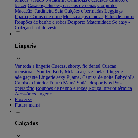
blazer
Casacos, blusões, casacos de penas
Conjuntos
Macacão, Jardineira
Saia
Calções e bermudas
Leggings
Pijama, Camisa de noite
Meias-calças e meias
Fatos de banho
Roupões de banho e robes
Desporto
Maternidade
So easy -
Coleção fácil de vestir
Lingerie
Ver toda a lingerie
Cuecas, shorty, fio dental
Cuecas
menstruais
Soutien
Body
Meias-calças e meias
Lingerie
adelgaçante
Lingerie sexy
Pijama, Camisa de noite
Babydolls,
Camisola interior
Futura Mamã
Sutiãs desportivos
Pós-
operatório
Roupões de banho e robes
Roupa interior térmica
Acessórios lingerie
Plus size
Futura mamã
Calçados