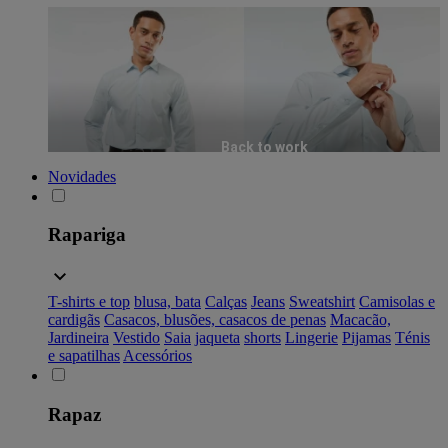
Back to work
Novidades
Rapariga
T-shirts e top
blusa, bata
Calças
Jeans
Sweatshirt
Camisolas e
cardigãs
Casacos, blusões, casacos de penas
Macacão,
Jardineira
Vestido
Saia
jaqueta
shorts
Lingerie
Pijamas
Ténis
e sapatilhas
Acessórios
Rapaz