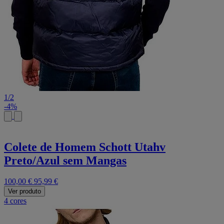
1
/
2
-4%
Colete de Homem Schott Utahv
Preto/Azul sem Mangas
100,00 €
95,99 €
Ver produto
4 cores