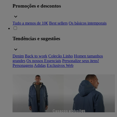
Promoções e descontos
Tudo a menos de 10€
Best sellers
Os básicos intemporais
Tendências e sugestões
Denim
Back to work
Coleção Linho
Homen tamanhos
grandes
Os nossos Essenciais
Personalize seus itens!
Personagens
Adidas
Exclusivos Web
Casacos e blusões