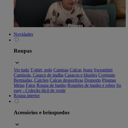
Pijamas
Novidades
Roupas
Ver tudo
T-shirt, polo
Camisas
Calças
Jeans
Sweatshirt
Camisola, Casaco de malha
Casacos e blusões
Conjunto
Bermudas, Calções
Calças desportivas
Desporto
Pijamas
Meias
Fatos
Roupa de banho
Roupões de banho e robes
So
easy - Coleção fácil de vestir
Roupa interior
Acessórios e brinquedos