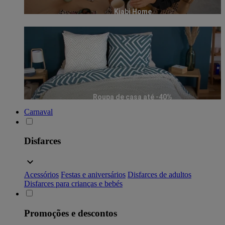
Kiabi Home
Roupa de casa até -40%
Carnaval
Disfarces
Acessórios
Festas e aniversários
Disfarces de adultos
Disfarces para crianças e bebés
Promoções e descontos