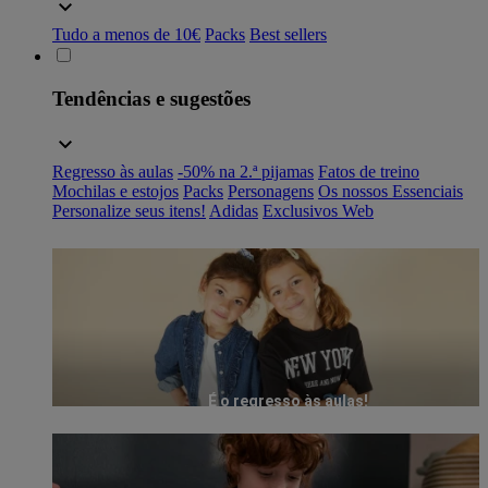
Tudo a menos de 10€
Packs
Best sellers
Tendências e sugestões
Regresso às aulas
-50% na 2.ª pijamas
Fatos de treino
Mochilas e estojos
Packs
Personagens
Os nossos Essenciais
Personalize seus itens!
Adidas
Exclusivos Web
É o regresso às aulas!