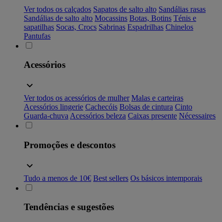
Ver todos os calçados
Sapatos de salto alto
Sandálias rasas
Sandálias de salto alto
Mocassins
Botas, Botins
Ténis e
sapatilhas
Socas, Crocs
Sabrinas
Espadrilhas
Chinelos
Pantufas
Acessórios
Ver todos os acessórios de mulher
Malas e carteiras
Acessórios lingerie
Cachecóis
Bolsas de cintura
Cinto
Guarda-chuva
Acessórios beleza
Caixas presente
Nécessaires
Promoções e descontos
Tudo a menos de 10€
Best sellers
Os básicos intemporais
Tendências e sugestões