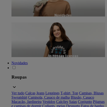
Novidades
As nossas licenças
Novidades
Roupas
Ver tudo
Calças
Jeans
Leggings
T-shirt, Top
Camisas, Blusas
Sweatshirt
Camisola, Casaco de malha
Blusão, Casaco
Macacão, Jardineira
Vestidos
Calções
Saias
Conjunto
Pijamas
e camisas de dormir
Collants, meias
Desporto
Fatos de banho