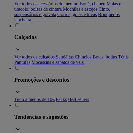
Ver todos os acessórios de menino
Boné, chapéu
Malas de
tiracolo, bolsas de cintura
Mochilas e estojos
Cinto,
suspensórios e gravata
Gorros, golas e luvas
Brinquedos
lancheira
Calçados
Ver todos os calçados
Sandálias
Chinelos
Botas, botins
Ténis
Pantufas
Mocassins e sapatos de vela
Promoções e descontos
Tudo a menos de 10€
Packs
Best sellers
Tendências e sugestões