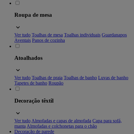
Roupa de mesa
Ver tudo
Toalhas de mesa
Toalhas individuais
Guardanapos
Aventais
Panos de cozinha
Atoalhados
Ver tudo
Toalhas de praia
Toalhas de banho
Luvas de banho
Tapetes de banho
Roupão
Decoração têxtil
Ver tudo
Almofadas e capas de almofada
Capa para sofá,
manta
Almofadas e colchonetas para o chão
Decoração de parede