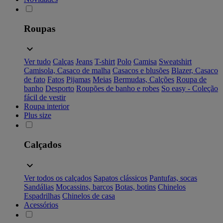
Roupas
Ver tudo
Calças
Jeans
T-shirt
Polo
Camisa
Sweatshirt
Camisola, Casaco de malha
Casacos e blusões
Blazer, Casaco
de fato
Fatos
Pijamas
Meias
Bermudas, Calções
Roupa de
banho
Desporto
Roupões de banho e robes
So easy - Coleção
fácil de vestir
Roupa interior
Plus size
Calçados
Ver todos os calçados
Sapatos clássicos
Pantufas, socas
Sandálias
Mocassins, barcos
Botas, botins
Chinelos
Espadrilhas
Chinelos de casa
Acessórios