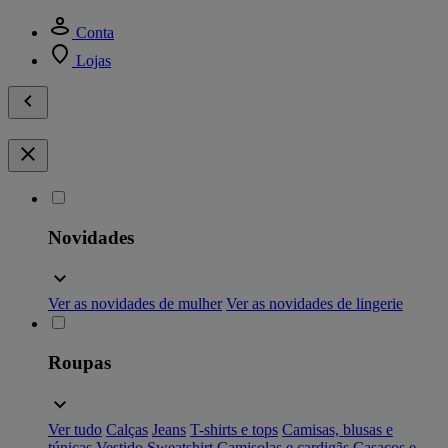
Conta
Lojas
Novidades
Ver as novidades de mulher
Ver as novidades de lingerie
Roupas
Ver tudo
Calças
Jeans
T-shirts e tops
Camisas, blusas e
túnicas
Vestido
Sweatshirt
Camisolas e cardigãs
Casacos e