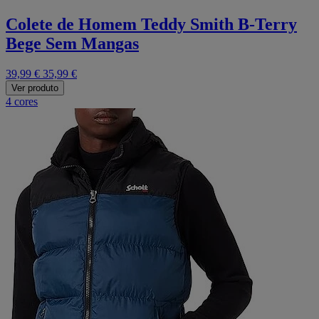
Colete de Homem Teddy Smith B-Terry
Bege Sem Mangas
39,99 €
35,99 €
Ver produto
4 cores