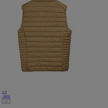
1
/
2
-10%