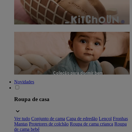
Coleção para dormir bem
Novidades
Roupa de casa
Ver tudo
Conjunto de cama
Capa de edredão
Lençol
Fronhas
Mantas
Protetores de colchão
Roupa de cama criança
Roupa
de cama bebé