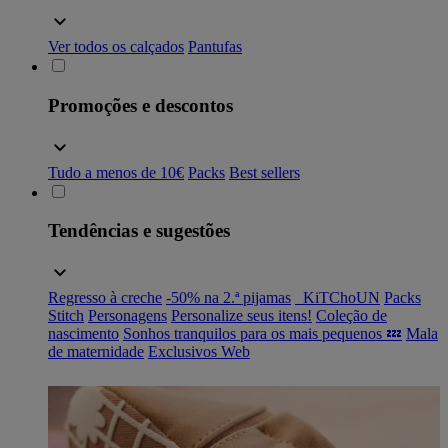
Ver todos os calçados
Pantufas
Promoções e descontos
Tudo a menos de 10€
Packs
Best sellers
Tendências e sugestões
Regresso à creche
-50% na 2.ª pijamas
_KiTChoUN
Packs
Stitch
Personagens
Personalize seus itens!
Coleção de
nascimento
Sonhos tranquilos para os mais pequenos 💤
Mala
de maternidade
Exclusivos Web