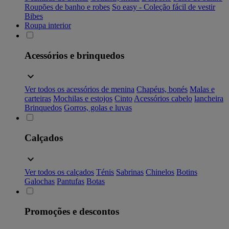
Roupões de banho e robes
So easy - Coleção fácil de vestir
Bibes
Roupa interior
Acessórios e brinquedos
Ver todos os acessórios de menina
Chapéus, bonés
Malas e
carteiras
Mochilas e estojos
Cinto
Acessórios cabelo
lancheira
Brinquedos
Gorros, golas e luvas
Calçados
Ver todos os calçados
Ténis
Sabrinas
Chinelos
Botins
Galochas
Pantufas
Botas
Promoções e descontos