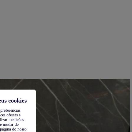
eus cookies
preferências,
cer ofertas e
alizar medições
de mudar de
 página do nosso