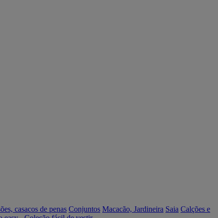
ões, casacos de penas
Conjuntos
Macacão, Jardineira
Saia
Calções e
o easy - Coleção fácil de vestir