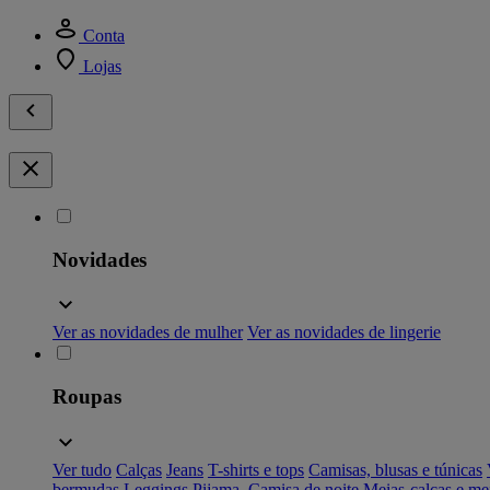
Conta
Lojas
Novidades
Ver as novidades de mulher
Ver as novidades de lingerie
Roupas
Ver tudo
Calças
Jeans
T-shirts e tops
Camisas, blusas e túnicas
bermudas
Leggings
Pijama, Camisa de noite
Meias-calças e me