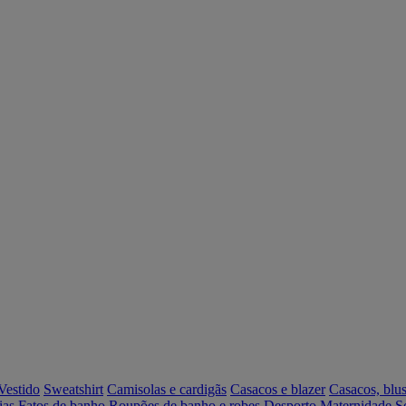
Vestido
Sweatshirt
Camisolas e cardigãs
Casacos e blazer
Casacos, blus
ias
Fatos de banho
Roupões de banho e robes
Desporto
Maternidade
S