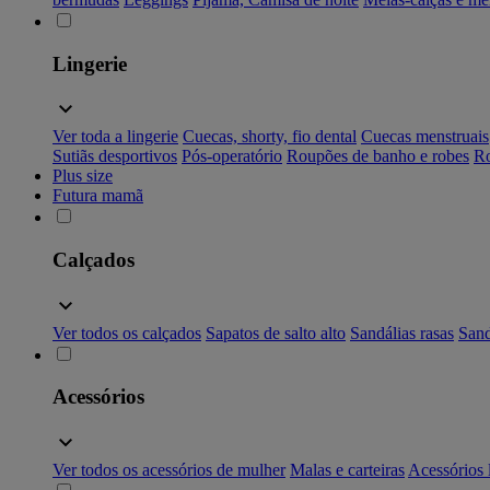
Lingerie
Ver toda a lingerie
Cuecas, shorty, fio dental
Cuecas menstruais
Sutiãs desportivos
Pós-operatório
Roupões de banho e robes
Ro
Plus size
Futura mamã
Calçados
Ver todos os calçados
Sapatos de salto alto
Sandálias rasas
Sand
Acessórios
Ver todos os acessórios de mulher
Malas e carteiras
Acessórios 