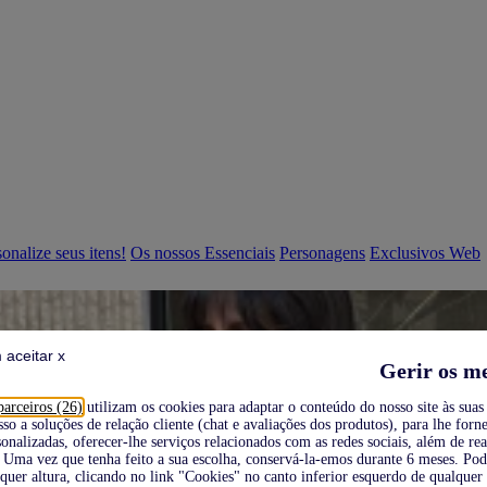
onalize seus itens!
Os nossos Essenciais
Personagens
Exclusivos Web
 aceitar x
Gerir os m
parceiros (26)
utilizam os cookies para adaptar o conteúdo do nosso site às suas 
sso a soluções de relação cliente (chat e avaliações dos produtos), para lhe forne
onalizadas, oferecer-lhe serviços relacionados com as redes sociais, além de re
Uma vez que tenha feito a sua escolha, conservá-la-emos durante 6 meses. Po
quer altura, clicando no link "Cookies" no canto inferior esquerdo de qualquer