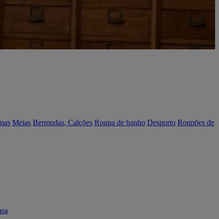
mas
Meias
Bermudas, Calções
Roupa de banho
Desporto
Roupões de
asa