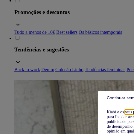
Promoções e descontos
Tudo a menos de 10€
Best sellers
Os básicos intemporais
Tendências e sugestões
Back to work
Denim
Coleção Linho
Tendências femininas
Pers
Continuar sem
Kiabi e os
seus 
para lhe dar ace
publicidade pers
de desempenho. 
opinião em qual