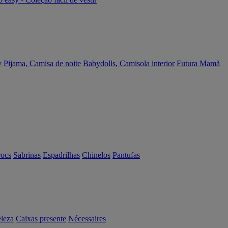
y
Pijama, Camisa de noite
Babydolls, Camisola interior
Futura Mamã
rocs
Sabrinas
Espadrilhas
Chinelos
Pantufas
eleza
Caixas presente
Nécessaires