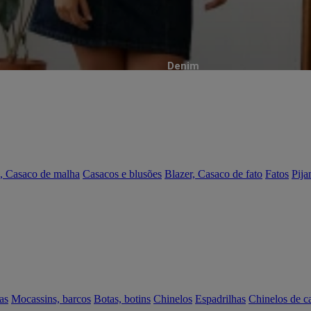
Denim
, Casaco de malha
Casacos e blusões
Blazer, Casaco de fato
Fatos
Pija
as
Mocassins, barcos
Botas, botins
Chinelos
Espadrilhas
Chinelos de c