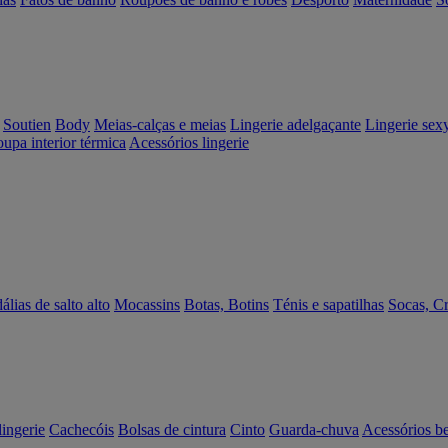
Soutien
Body
Meias-calças e meias
Lingerie adelgaçante
Lingerie sex
upa interior térmica
Acessórios lingerie
álias de salto alto
Mocassins
Botas, Botins
Ténis e sapatilhas
Socas, C
lingerie
Cachecóis
Bolsas de cintura
Cinto
Guarda-chuva
Acessórios b