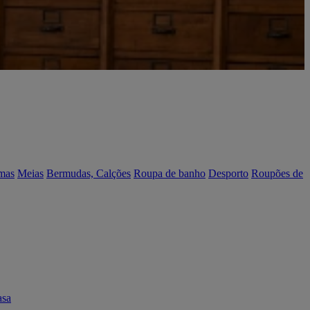
mas
Meias
Bermudas, Calções
Roupa de banho
Desporto
Roupões de
asa