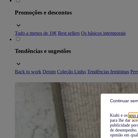
Promoções e descontos
Tudo a menos de 10€
Best sellers
Os básicos intemporais
Tendências e sugestões
Back to work
Denim
Coleção Linho
Tendências femininas
Pers
Continuar sem
Kiabi e os
seus 
para lhe dar ace
publicidade pers
de desempenho. 
opinião em qual