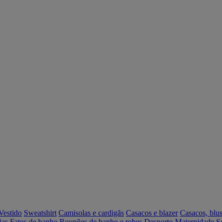
Vestido
Sweatshirt
Camisolas e cardigãs
Casacos e blazer
Casacos, blus
ias
Fatos de banho
Roupões de banho e robes
Desporto
Maternidade
S