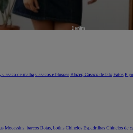
Denim
, Casaco de malha
Casacos e blusões
Blazer, Casaco de fato
Fatos
Pija
as
Mocassins, barcos
Botas, botins
Chinelos
Espadrilhas
Chinelos de c