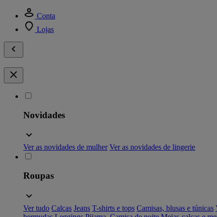
Conta
Lojas
Novidades
Ver as novidades de mulher
Ver as novidades de lingerie
Roupas
Ver tudo
Calças
Jeans
T-shirts e tops
Camisas, blusas e túnicas
bermudas
Leggings
Pijama, Camisa de noite
Meias-calças e me