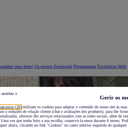
onalize seus itens!
Os nossos Essenciais
Personagens
Exclusivos Web
 aceitar x
Gerir os m
parceiros (26)
utilizam os cookies para adaptar o conteúdo do nosso site às suas 
sso a soluções de relação cliente (chat e avaliações dos produtos), para lhe forne
onalizadas, oferecer-lhe serviços relacionados com as redes sociais, além de re
Uma vez que tenha feito a sua escolha, conservá-la-emos durante 6 meses. Po
quer altura, clicando no link "Cookies" no canto inferior esquerdo de qualquer