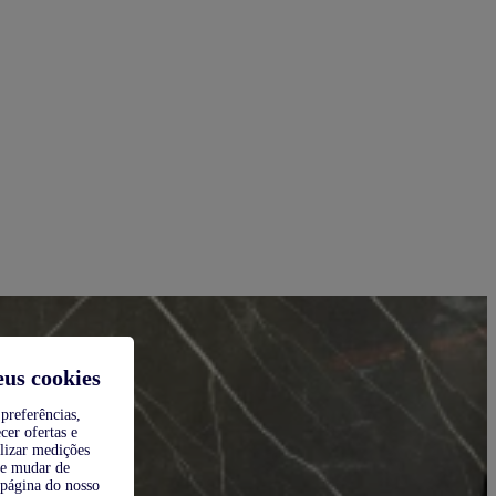
eus cookies
preferências,
cer ofertas e
alizar medições
de mudar de
 página do nosso