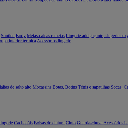
Soutien
Body
Meias-calças e meias
Lingerie adelgaçante
Lingerie sex
upa interior térmica
Acessórios lingerie
álias de salto alto
Mocassins
Botas, Botins
Ténis e sapatilhas
Socas, C
lingerie
Cachecóis
Bolsas de cintura
Cinto
Guarda-chuva
Acessórios b