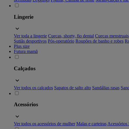
Lingerie
Ver toda a lingerie
Cuecas, shorty, fio dental
Cuecas menstruais
Sutiãs desportivos
Pós-operatório
Roupões de banho e robes
Ro
Plus size
Futura mamã
Calçados
Ver todos os calçados
Sapatos de salto alto
Sandálias rasas
Sand
Acessórios
Ver todos os acessórios de mulher
Malas e carteiras
Acessórios 