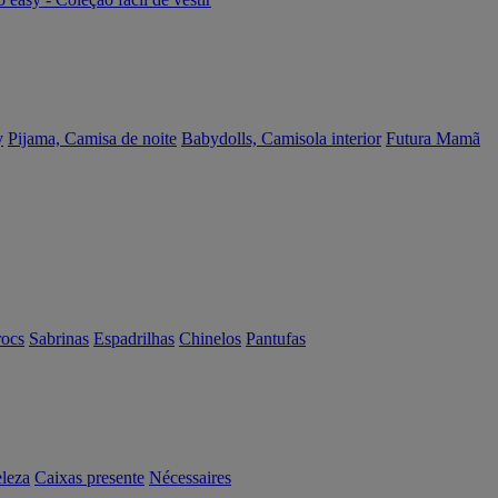
y
Pijama, Camisa de noite
Babydolls, Camisola interior
Futura Mamã
rocs
Sabrinas
Espadrilhas
Chinelos
Pantufas
eleza
Caixas presente
Nécessaires