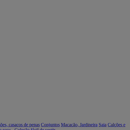
ões, casacos de penas
Conjuntos
Macacão, Jardineira
Saia
Calções e
o easy - Coleção fácil de vestir