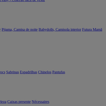
y
Pijama, Camisa de noite
Babydolls, Camisola interior
Futura Mamã
rocs
Sabrinas
Espadrilhas
Chinelos
Pantufas
eleza
Caixas presente
Nécessaires