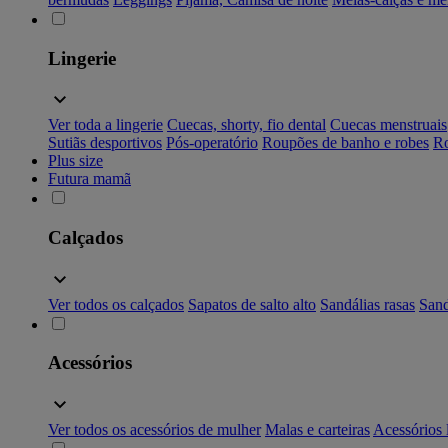
Lingerie
Ver toda a lingerie
Cuecas, shorty, fio dental
Cuecas menstruais
Sutiãs desportivos
Pós-operatório
Roupões de banho e robes
Ro
Plus size
Futura mamã
Calçados
Ver todos os calçados
Sapatos de salto alto
Sandálias rasas
Sand
Acessórios
Ver todos os acessórios de mulher
Malas e carteiras
Acessórios 