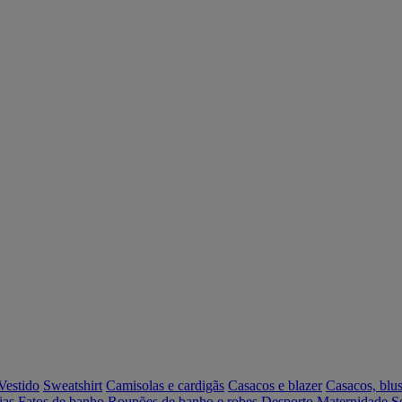
Vestido
Sweatshirt
Camisolas e cardigãs
Casacos e blazer
Casacos, blus
ias
Fatos de banho
Roupões de banho e robes
Desporto
Maternidade
S