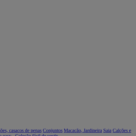
ões, casacos de penas
Conjuntos
Macacão, Jardineira
Saia
Calções e
o easy - Coleção fácil de vestir