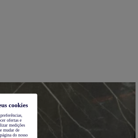
eus cookies
preferências,
cer ofertas e
alizar medições
de mudar de
 página do nosso