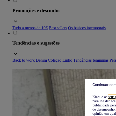
Promoções e descontos
Tudo a menos de 10€
Best sellers
Os básicos intemporais
Tendências e sugestões
Back to work
Denim
Coleção Linho
Tendências femininas
Pers
Continuar sem
Kiabi e os
seus 
para lhe dar ace
publicidade pers
de desempenho. 
opinião em qual