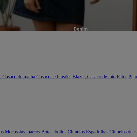
Denim
, Casaco de malha
Casacos e blusões
Blazer, Casaco de fato
Fatos
Pija
as
Mocassins, barcos
Botas, botins
Chinelos
Espadrilhas
Chinelos de c