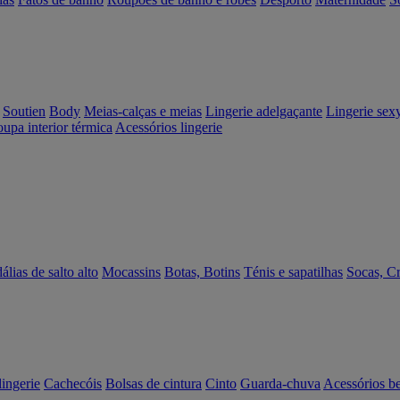
Soutien
Body
Meias-calças e meias
Lingerie adelgaçante
Lingerie sex
upa interior térmica
Acessórios lingerie
álias de salto alto
Mocassins
Botas, Botins
Ténis e sapatilhas
Socas, C
lingerie
Cachecóis
Bolsas de cintura
Cinto
Guarda-chuva
Acessórios b