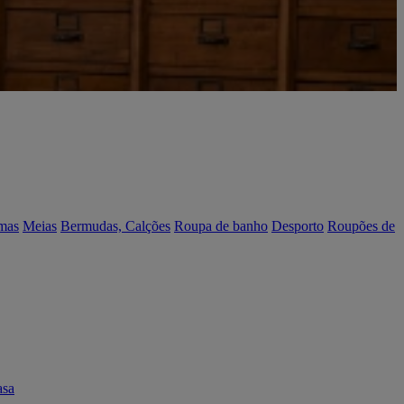
mas
Meias
Bermudas, Calções
Roupa de banho
Desporto
Roupões de
asa