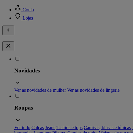
Conta
Lojas
Novidades
Ver as novidades de mulher
Ver as novidades de lingerie
Roupas
Ver tudo
Calças
Jeans
T-shirts e tops
Camisas, blusas e túnicas
bermudas
Leggings
Pijama, Camisa de noite
Meias-calças e me