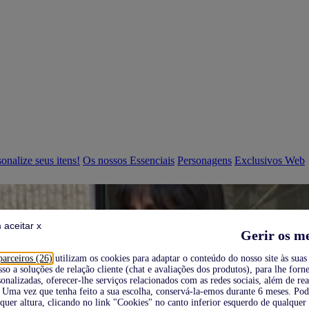
onalize seus itens!
Os nossos Essenciais
Personagens
Exclusivos Web
 aceitar x
Gerir os m
parceiros (26)
utilizam os cookies para adaptar o conteúdo do nosso site às suas 
sso a soluções de relação cliente (chat e avaliações dos produtos), para lhe forne
onalizadas, oferecer-lhe serviços relacionados com as redes sociais, além de re
Uma vez que tenha feito a sua escolha, conservá-la-emos durante 6 meses. Po
quer altura, clicando no link "Cookies" no canto inferior esquerdo de qualquer