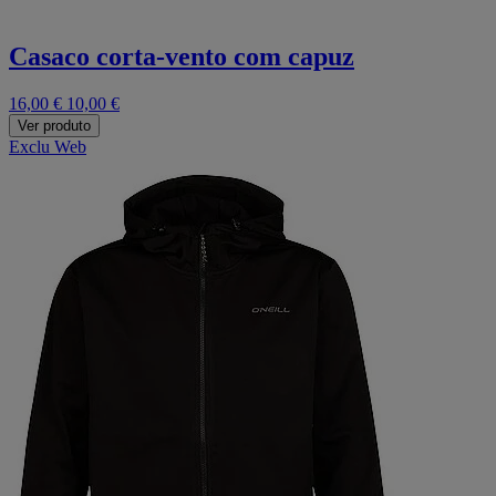
Casaco corta-vento com capuz
16,00 €
10,00 €
Ver produto
Exclu Web