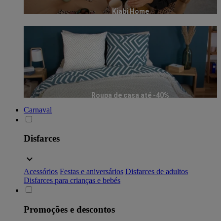
Kiabi Home
Roupa de casa até -40%
Carnaval
Disfarces
Acessórios
Festas e aniversários
Disfarces de adultos
Disfarces para crianças e bebés
Promoções e descontos