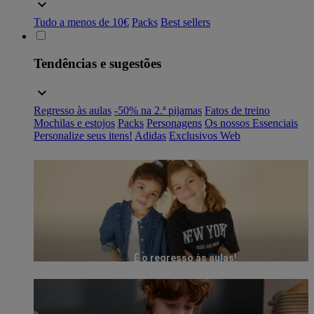
Tudo a menos de 10€
Packs
Best sellers
Tendências e sugestões
Regresso às aulas
-50% na 2.ª pijamas
Fatos de treino
Mochilas e estojos
Packs
Personagens
Os nossos Essenciais
Personalize seus itens!
Adidas
Exclusivos Web
É o regresso às aulas!