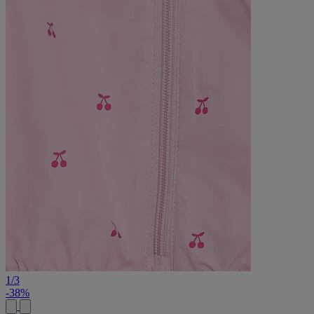
1
/
3
-38%