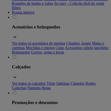
Roupões de banho e robes
So easy - Coleção fácil de vestir
Bibes
Roupa interior
Acessórios e brinquedos
Ver todos os acessórios de menina
Chapéus, bonés
Malas e
carteiras
Mochilas e estojos
Cinto
Acessórios cabelo
lancheira
Brinquedos
Gorros, golas e luvas
Calçados
Ver todos os calçados
Ténis
Sabrinas
Chinelos
Botins
Galochas
Pantufas
Botas
Promoções e descontos