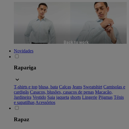
Back to work
Novidades
Rapariga
T-shirts e top
blusa, bata
Calças
Jeans
Sweatshirt
Camisolas e
cardigãs
Casacos, blusões, casacos de penas
Macacão,
Jardineira
Vestido
Saia
jaqueta
shorts
Lingerie
Pijamas
Ténis
e sapatilhas
Acessórios
Rapaz