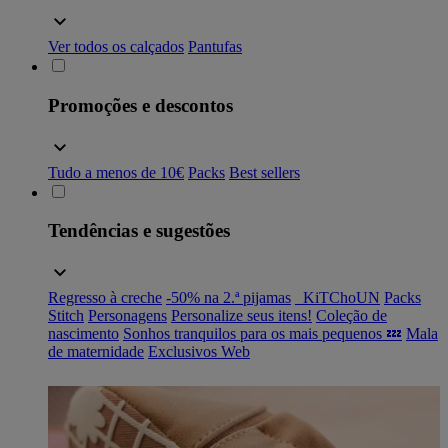
Ver todos os calçados
Pantufas
Promoções e descontos
Tudo a menos de 10€
Packs
Best sellers
Tendências e sugestões
Regresso à creche
-50% na 2.ª pijamas
_KiTChoUN
Packs
Stitch
Personagens
Personalize seus itens!
Coleção de
nascimento
Sonhos tranquilos para os mais pequenos 💤
Mala
de maternidade
Exclusivos Web