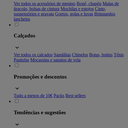
Ver todos os acessórios de menino
Boné, chapéu
Malas de
tiracolo, bolsas de cintura
Mochilas e estojos
Cinto,
suspensórios e gravata
Gorros, golas e luvas
Brinquedos
lancheira
Calçados
Ver todos os calçados
Sandálias
Chinelos
Botas, botins
Ténis
Pantufas
Mocassins e sapatos de vela
Promoções e descontos
Tudo a menos de 10€
Packs
Best sellers
Tendências e sugestões