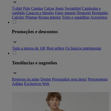
T-shirt
Polo
Camisa
Calças
Jeans
Sweatshirt
Camisolas e
cardigãs
Casacos e blusões
Fatos
jaqueta
Desporto
Bermudas,
Calções
Pijamas
Roupa interior
Ténis e sapatilhas
Acessórios
Promoções e descontos
Tudo a menos de 10€
Best sellers
Os básicos intemporais
Tendências e sugestões
Regresso às aulas
Denim
Personalize seus itens!
Personagens
Adidas
Exclusivos Web