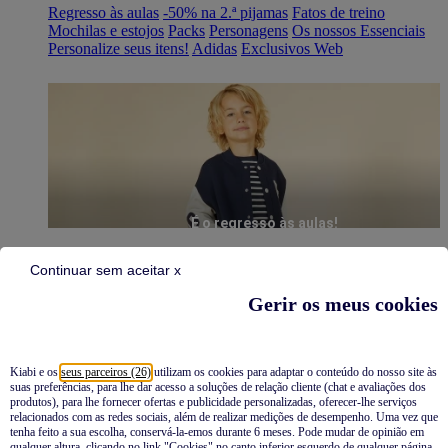
Regresso às aulas
-50% na 2.ª pijamas
Fatos de treino
Mochilas e estojos
Packs
Personagens
Os nossos Essenciais
Personalize seus itens!
Adidas
Exclusivos Web
É o regresso às aulas!
Continuar sem aceitar x
Gerir os meus cookies
Kiabi e os
seus parceiros (26)
utilizam os cookies para adaptar o conteúdo do nosso site às
suas preferências, para lhe dar acesso a soluções de relação cliente (chat e avaliações dos
Pijamas
produtos), para lhe fornecer ofertas e publicidade personalizadas, oferecer-lhe serviços
relacionados com as redes sociais, além de realizar medições de desempenho. Uma vez que
Novidades
tenha feito a sua escolha, conservá-la-emos durante 6 meses. Pode mudar de opinião em
qualquer altura, clicando no link "Cookies" no canto inferior esquerdo de qualquer página