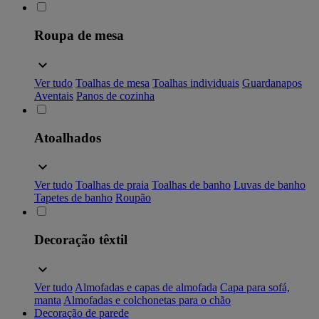
Roupa de mesa
Ver tudo
Toalhas de mesa
Toalhas individuais
Guardanapos
Aventais
Panos de cozinha
Atoalhados
Ver tudo
Toalhas de praia
Toalhas de banho
Luvas de banho
Tapetes de banho
Roupão
Decoração têxtil
Ver tudo
Almofadas e capas de almofada
Capa para sofá,
manta
Almofadas e colchonetas para o chão
Decoração de parede