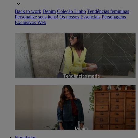
Back to work
Denim
Coleção Linho
Tendências femininas
Personalize seus itens!
Os nossos Essenciais
Personagens
Exclusivos Web
Tendências moda
Denim
Novidades