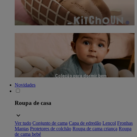
Coleção para dormir bem
Novidades
Roupa de casa
Ver tudo
Conjunto de cama
Capa de edredão
Lençol
Fronhas
Mantas
Protetores de colchão
Roupa de cama criança
Roupa
de cama bebé