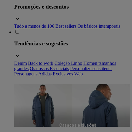
Promoções e descontos
Tudo a menos de 10€
Best sellers
Os básicos intemporais
Tendências e sugestões
Denim
Back to work
Coleção Linho
Homen tamanhos
grandes
Os nossos Essenciais
Personalize seus itens!
Personagens
Adidas
Exclusivos Web
Casacos e blusões