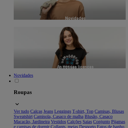
Novidades
As nossas licenças
Novidades
Roupas
Ver tudo
Calças
Jeans
Leggings
T-shirt, Top
Camisas, Blusas
Sweatshirt
Camisola, Casaco de malha
Blusão, Casaco
Macacão, Jardineira
Vestidos
Calções
Saias
Conjunto
Pijamas
e camisas de dormir
Collants, meias
Desporto
Fatos de banho