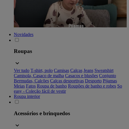
Pijamas
Novidades
Roupas
Ver tudo
T-shirt, polo
Camisas
Calças
Jeans
Sweatshirt
Camisola, Casaco de malha
Casacos e blusões
Conjunto
Bermudas, Calções
Calças desportivas
Desporto
Pijamas
Meias
Fatos
Roupa de banho
Roupões de banho e robes
So
easy - Coleção fácil de vestir
Roupa interior
Acessórios e brinquedos