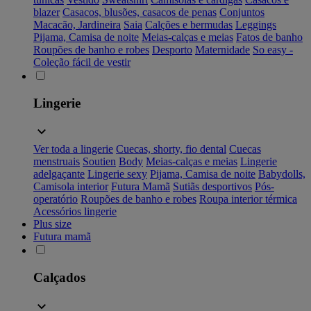
blazer
Casacos, blusões, casacos de penas
Conjuntos
Macacão, Jardineira
Saia
Calções e bermudas
Leggings
Pijama, Camisa de noite
Meias-calças e meias
Fatos de banho
Roupões de banho e robes
Desporto
Maternidade
So easy -
Coleção fácil de vestir
Lingerie
Ver toda a lingerie
Cuecas, shorty, fio dental
Cuecas
menstruais
Soutien
Body
Meias-calças e meias
Lingerie
adelgaçante
Lingerie sexy
Pijama, Camisa de noite
Babydolls,
Camisola interior
Futura Mamã
Sutiãs desportivos
Pós-
operatório
Roupões de banho e robes
Roupa interior térmica
Acessórios lingerie
Plus size
Futura mamã
Calçados