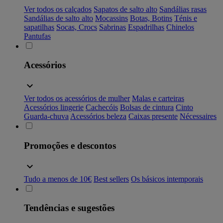
Ver todos os calçados
Sapatos de salto alto
Sandálias rasas
Sandálias de salto alto
Mocassins
Botas, Botins
Ténis e
sapatilhas
Socas, Crocs
Sabrinas
Espadrilhas
Chinelos
Pantufas
Acessórios
Ver todos os acessórios de mulher
Malas e carteiras
Acessórios lingerie
Cachecóis
Bolsas de cintura
Cinto
Guarda-chuva
Acessórios beleza
Caixas presente
Nécessaires
Promoções e descontos
Tudo a menos de 10€
Best sellers
Os básicos intemporais
Tendências e sugestões