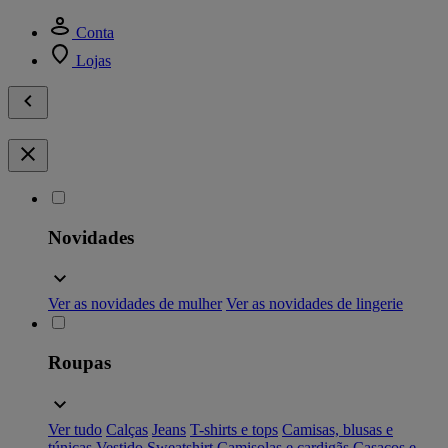
Conta
Lojas
Novidades
Ver as novidades de mulher
Ver as novidades de lingerie
Roupas
Ver tudo
Calças
Jeans
T-shirts e tops
Camisas, blusas e
túnicas
Vestido
Sweatshirt
Camisolas e cardigãs
Casacos e