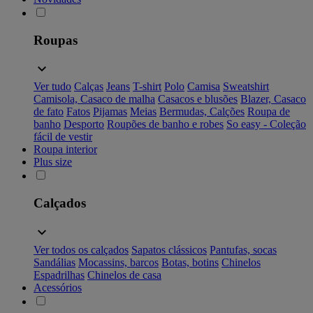
Roupas
Ver tudo
Calças
Jeans
T-shirt
Polo
Camisa
Sweatshirt
Camisola, Casaco de malha
Casacos e blusões
Blazer, Casaco
de fato
Fatos
Pijamas
Meias
Bermudas, Calções
Roupa de
banho
Desporto
Roupões de banho e robes
So easy - Coleção
fácil de vestir
Roupa interior
Plus size
Calçados
Ver todos os calçados
Sapatos clássicos
Pantufas, socas
Sandálias
Mocassins, barcos
Botas, botins
Chinelos
Espadrilhas
Chinelos de casa
Acessórios