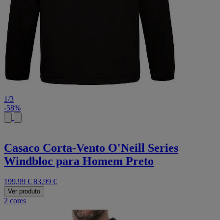
1
/
3
-58%
Casaco Corta-Vento O'Neill Series
Windbloc para Homem Preto
199,99 €
83,99 €
Ver produto
2 cores