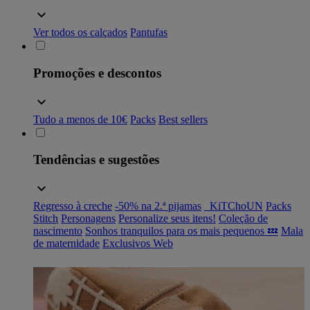
Ver todos os calçados
Pantufas
Promoções e descontos
Tudo a menos de 10€
Packs
Best sellers
Tendências e sugestões
Regresso à creche
-50% na 2.ª pijamas
_KiTChoUN
Packs
Stitch
Personagens
Personalize seus itens!
Coleção de
nascimento
Sonhos tranquilos para os mais pequenos 💤
Mala
de maternidade
Exclusivos Web