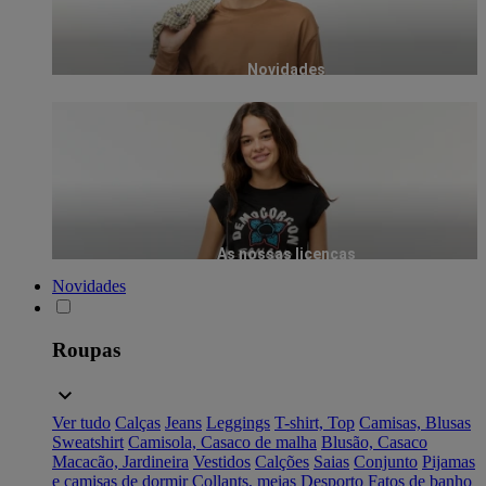
Novidades
As nossas licenças
Novidades
Roupas
Ver tudo
Calças
Jeans
Leggings
T-shirt, Top
Camisas, Blusas
Sweatshirt
Camisola, Casaco de malha
Blusão, Casaco
Macacão, Jardineira
Vestidos
Calções
Saias
Conjunto
Pijamas
e camisas de dormir
Collants, meias
Desporto
Fatos de banho