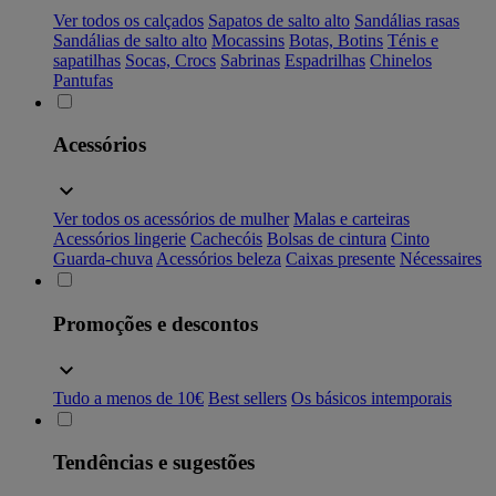
Ver todos os calçados
Sapatos de salto alto
Sandálias rasas
Sandálias de salto alto
Mocassins
Botas, Botins
Ténis e
sapatilhas
Socas, Crocs
Sabrinas
Espadrilhas
Chinelos
Pantufas
Acessórios
Ver todos os acessórios de mulher
Malas e carteiras
Acessórios lingerie
Cachecóis
Bolsas de cintura
Cinto
Guarda-chuva
Acessórios beleza
Caixas presente
Nécessaires
Promoções e descontos
Tudo a menos de 10€
Best sellers
Os básicos intemporais
Tendências e sugestões