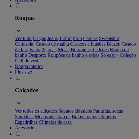
Roupas
Ver tudo
Calças
Jeans
T-shirt
Polo
Camisa
Sweatshirt
Camisola, Casaco de malha
Casacos e blusões
Blazer, Casaco
de fato
Fatos
Pijamas
Meias
Bermudas, Calções
Roupa de
banho
Desporto
Roupões de banho e robes
So easy - Coleção
fácil de vestir
Roupa interior
Plus size
Calçados
Ver todos os calçados
Sapatos clássicos
Pantufas, socas
Sandálias
Mocassins, barcos
Botas, botins
Chinelos
Espadrilhas
Chinelos de casa
Acessórios