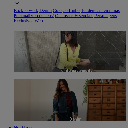
Back to work
Denim
Coleção Linho
Tendências femininas
Personalize seus itens!
Os nossos Essenciais
Personagens
Exclusivos Web
Tendências moda
Denim
Novidades