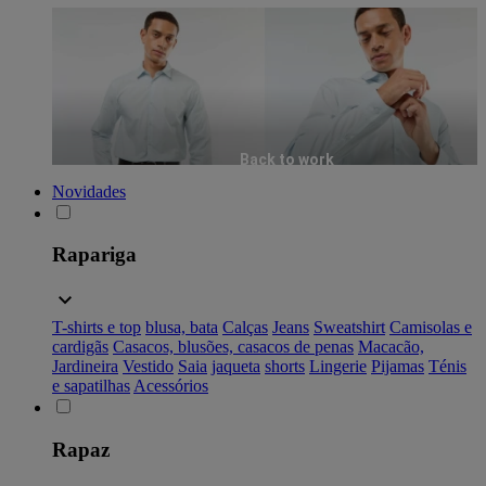
Back to work
Novidades
Rapariga
T-shirts e top
blusa, bata
Calças
Jeans
Sweatshirt
Camisolas e
cardigãs
Casacos, blusões, casacos de penas
Macacão,
Jardineira
Vestido
Saia
jaqueta
shorts
Lingerie
Pijamas
Ténis
e sapatilhas
Acessórios
Rapaz