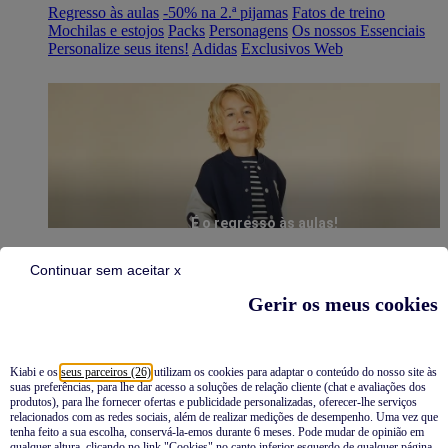
Regresso às aulas
-50% na 2.ª pijamas
Fatos de treino
Mochilas e estojos
Packs
Personagens
Os nossos Essenciais
Personalize seus itens!
Adidas
Exclusivos Web
É o regresso às aulas!
Continuar sem aceitar x
Gerir os meus cookies
Kiabi e os
seus parceiros (26)
utilizam os cookies para adaptar o conteúdo do nosso site às
suas preferências, para lhe dar acesso a soluções de relação cliente (chat e avaliações dos
Pijamas
produtos), para lhe fornecer ofertas e publicidade personalizadas, oferecer-lhe serviços
relacionados com as redes sociais, além de realizar medições de desempenho. Uma vez que
Novidades
tenha feito a sua escolha, conservá-la-emos durante 6 meses. Pode mudar de opinião em
qualquer altura, clicando no link "Cookies" no canto inferior esquerdo de qualquer página