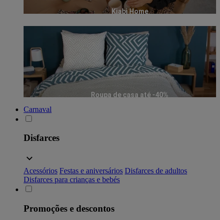
Kiabi Home
Roupa de casa até -40%
Carnaval
Disfarces
Acessórios
Festas e aniversários
Disfarces de adultos
Disfarces para crianças e bebés
Promoções e descontos