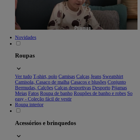
Pijamas
Novidades
Roupas
Ver tudo
T-shirt, polo
Camisas
Calças
Jeans
Sweatshirt
Camisola, Casaco de malha
Casacos e blusões
Conjunto
Bermudas, Calções
Calças desportivas
Desporto
Pijamas
Meias
Fatos
Roupa de banho
Roupões de banho e robes
So
easy - Coleção fácil de vestir
Roupa interior
Acessórios e brinquedos