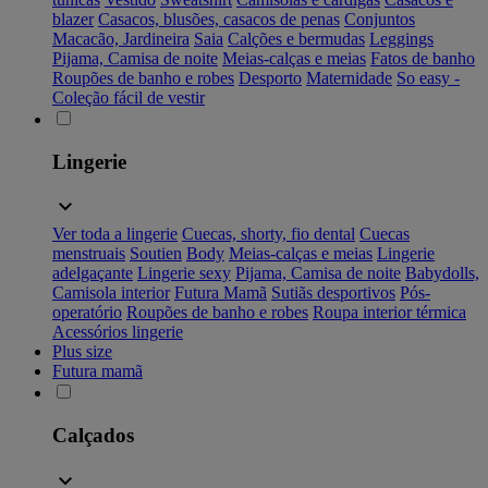
blazer
Casacos, blusões, casacos de penas
Conjuntos
Macacão, Jardineira
Saia
Calções e bermudas
Leggings
Pijama, Camisa de noite
Meias-calças e meias
Fatos de banho
Roupões de banho e robes
Desporto
Maternidade
So easy -
Coleção fácil de vestir
Lingerie
Ver toda a lingerie
Cuecas, shorty, fio dental
Cuecas
menstruais
Soutien
Body
Meias-calças e meias
Lingerie
adelgaçante
Lingerie sexy
Pijama, Camisa de noite
Babydolls,
Camisola interior
Futura Mamã
Sutiãs desportivos
Pós-
operatório
Roupões de banho e robes
Roupa interior térmica
Acessórios lingerie
Plus size
Futura mamã
Calçados