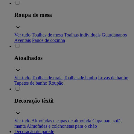
Roupa de mesa
Ver tudo
Toalhas de mesa
Toalhas individuais
Guardanapos
Aventais
Panos de cozinha
Atoalhados
Ver tudo
Toalhas de praia
Toalhas de banho
Luvas de banho
Tapetes de banho
Roupão
Decoração têxtil
Ver tudo
Almofadas e capas de almofada
Capa para sofá,
manta
Almofadas e colchonetas para o chão
Decoração de parede