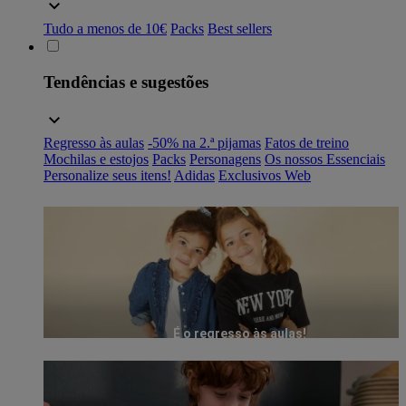
Tudo a menos de 10€
Packs
Best sellers
Tendências e sugestões
Regresso às aulas
-50% na 2.ª pijamas
Fatos de treino
Mochilas e estojos
Packs
Personagens
Os nossos Essenciais
Personalize seus itens!
Adidas
Exclusivos Web
É o regresso às aulas!