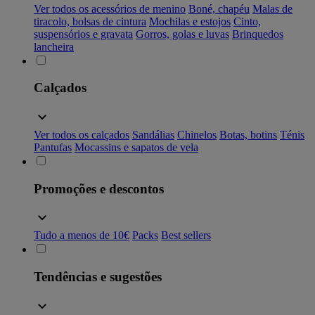
Ver todos os acessórios de menino
Boné, chapéu
Malas de
tiracolo, bolsas de cintura
Mochilas e estojos
Cinto,
suspensórios e gravata
Gorros, golas e luvas
Brinquedos
lancheira
Calçados
Ver todos os calçados
Sandálias
Chinelos
Botas, botins
Ténis
Pantufas
Mocassins e sapatos de vela
Promoções e descontos
Tudo a menos de 10€
Packs
Best sellers
Tendências e sugestões