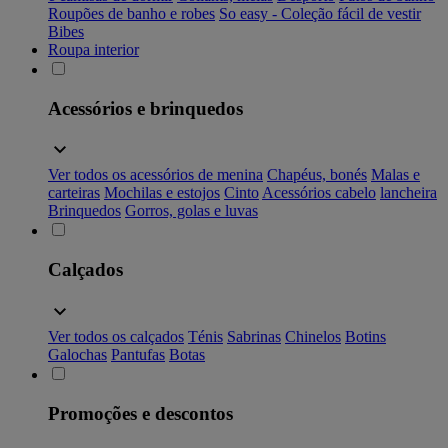
Roupões de banho e robes
So easy - Coleção fácil de vestir
Bibes
Roupa interior
Acessórios e brinquedos
Ver todos os acessórios de menina
Chapéus, bonés
Malas e
carteiras
Mochilas e estojos
Cinto
Acessórios cabelo
lancheira
Brinquedos
Gorros, golas e luvas
Calçados
Ver todos os calçados
Ténis
Sabrinas
Chinelos
Botins
Galochas
Pantufas
Botas
Promoções e descontos