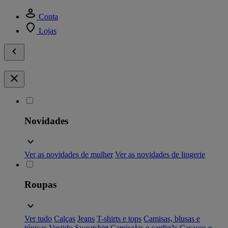
Conta
Lojas
Novidades
Ver as novidades de mulher
Ver as novidades de lingerie
Roupas
Ver tudo
Calças
Jeans
T-shirts e tops
Camisas, blusas e
túnicas
Vestido
Sweatshirt
Camisolas e cardigãs
Casacos e