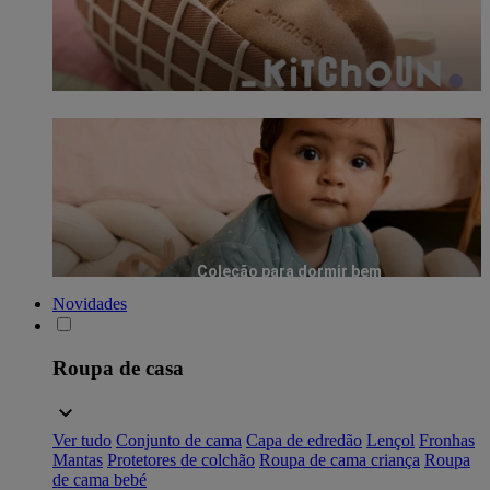
Coleção para dormir bem
Novidades
Roupa de casa
Ver tudo
Conjunto de cama
Capa de edredão
Lençol
Fronhas
Mantas
Protetores de colchão
Roupa de cama criança
Roupa
de cama bebé