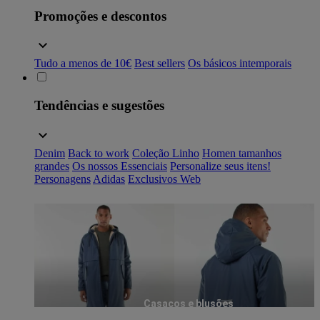
Promoções e descontos
Tudo a menos de 10€
Best sellers
Os básicos intemporais
Tendências e sugestões
Denim
Back to work
Coleção Linho
Homen tamanhos
grandes
Os nossos Essenciais
Personalize seus itens!
Personagens
Adidas
Exclusivos Web
Casacos e blusões