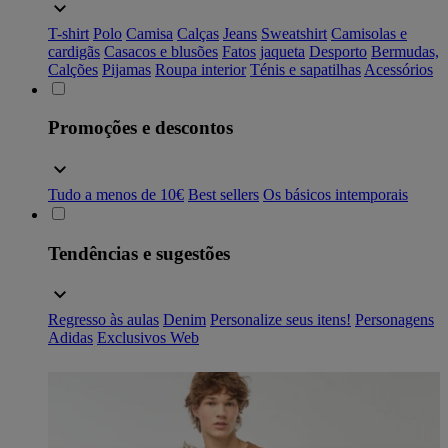
T-shirt
Polo
Camisa
Calças
Jeans
Sweatshirt
Camisolas e
cardigãs
Casacos e blusões
Fatos
jaqueta
Desporto
Bermudas,
Calções
Pijamas
Roupa interior
Ténis e sapatilhas
Acessórios
Promoções e descontos
Tudo a menos de 10€
Best sellers
Os básicos intemporais
Tendências e sugestões
Regresso às aulas
Denim
Personalize seus itens!
Personagens
Adidas
Exclusivos Web