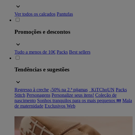
Ver todos os calçados
Pantufas
Promoções e descontos
Tudo a menos de 10€
Packs
Best sellers
Tendências e sugestões
Regresso à creche
-50% na 2.ª pijamas
_KiTChoUN
Packs
Stitch
Personagens
Personalize seus itens!
Coleção de
nascimento
Sonhos tranquilos para os mais pequenos 💤
Mala
de maternidade
Exclusivos Web