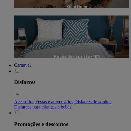
Kiabi Home
Roupa de casa até -40%
Carnaval
Disfarces
Acessórios
Festas e aniversários
Disfarces de adultos
Disfarces para crianças e bebés
Promoções e descontos