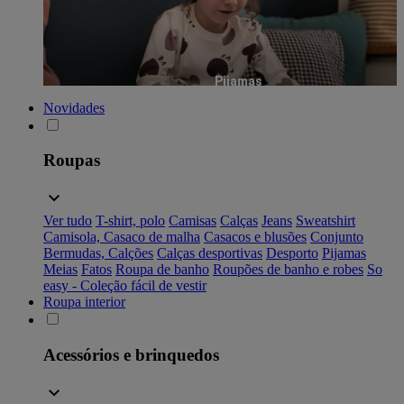
Pijamas
Novidades
Roupas
Ver tudo
T-shirt, polo
Camisas
Calças
Jeans
Sweatshirt
Camisola, Casaco de malha
Casacos e blusões
Conjunto
Bermudas, Calções
Calças desportivas
Desporto
Pijamas
Meias
Fatos
Roupa de banho
Roupões de banho e robes
So
easy - Coleção fácil de vestir
Roupa interior
Acessórios e brinquedos