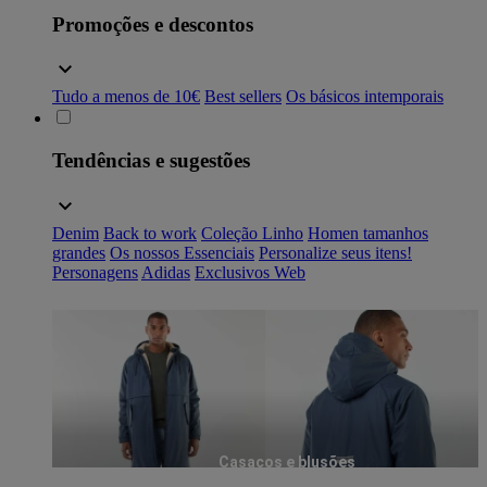
Promoções e descontos
Tudo a menos de 10€
Best sellers
Os básicos intemporais
Tendências e sugestões
Denim
Back to work
Coleção Linho
Homen tamanhos
grandes
Os nossos Essenciais
Personalize seus itens!
Personagens
Adidas
Exclusivos Web
Casacos e blusões