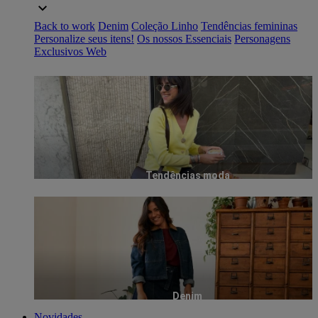
Back to work
Denim
Coleção Linho
Tendências femininas
Personalize seus itens!
Os nossos Essenciais
Personagens
Exclusivos Web
Tendências moda
Denim
Novidades