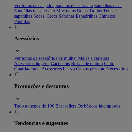
Ver todos os calçados
Sapatos de salto alto
Sandálias rasas
Sandálias de salto alto
Mocassins
Botas, Botins
Ténis e
sapatilhas
Socas, Crocs
Sabrinas
Espadrilhas
Chinelos
Pantufas
Acessórios
Ver todos os acessórios de mulher
Malas e carteiras
Acessórios lingerie
Cachecóis
Bolsas de cintura
Cinto
Guarda-chuva
Acessórios beleza
Caixas presente
Nécessaires
Promoções e descontos
Tudo a menos de 10€
Best sellers
Os básicos intemporais
Tendências e sugestões