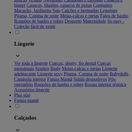
blazer
Casacos, blusões, casacos de penas
Conjuntos
Macacão, Jardineira
Saia
Calções e bermudas
Leggings
Pijama, Camisa de noite
Meias-calças e meias
Fatos de banho
Roupões de banho e robes
Desporto
Maternidade
So easy -
Coleção fácil de vestir
Lingerie
Ver toda a lingerie
Cuecas, shorty, fio dental
Cuecas
menstruais
Soutien
Body
Meias-calças e meias
Lingerie
adelgaçante
Lingerie sexy
Pijama, Camisa de noite
Babydolls,
Camisola interior
Futura Mamã
Sutiãs desportivos
Pós-
operatório
Roupões de banho e robes
Roupa interior térmica
Acessórios lingerie
Plus size
Futura mamã
Calçados