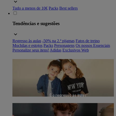
Tudo a menos de 10€
Packs
Best sellers
Tendências e sugestões
Regresso às aulas
-50% na 2.ª pijamas
Fatos de treino
Mochilas e estojos
Packs
Personagens
Os nossos Essenciais
Personalize seus itens!
Adidas
Exclusivos Web
É o regresso às aulas!