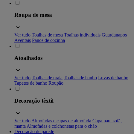
Roupa de mesa
Ver tudo
Toalhas de mesa
Toalhas individuais
Guardanapos
Aventais
Panos de cozinha
Atoalhados
Ver tudo
Toalhas de praia
Toalhas de banho
Luvas de banho
Tapetes de banho
Roupão
Decoração têxtil
Ver tudo
Almofadas e capas de almofada
Capa para sofá,
manta
Almofadas e colchonetas para o chão
Decoração de parede