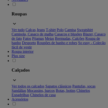
Roupas
Ver tudo
Calças
Jeans
T-shirt
Polo
Camisa
Sweatshirt
Camisola, Casaco de malha
Casacos e blusões
Blazer, Casaco
de fato
Fatos
Pijamas
Meias
Bermudas, Calções
Roupa de
banho
Desporto
Roupões de banho e robes
So easy - Coleção
fácil de vestir
Roupa interior
Plus size
Calçados
Ver todos os calçados
Sapatos clássicos
Pantufas, socas
Sandálias
Mocassins, barcos
Botas, botins
Chinelos
Espadrilhas
Chinelos de casa
Acessórios