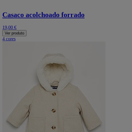
Casaco acolchoado forrado
19,00 €
Ver produto
4 cores