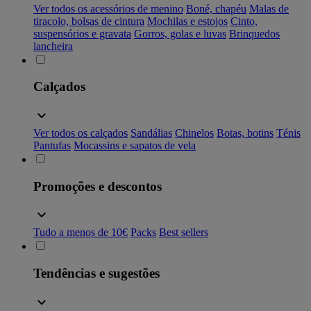
Ver todos os acessórios de menino
Boné, chapéu
Malas de
tiracolo, bolsas de cintura
Mochilas e estojos
Cinto,
suspensórios e gravata
Gorros, golas e luvas
Brinquedos
lancheira
Calçados
Ver todos os calçados
Sandálias
Chinelos
Botas, botins
Ténis
Pantufas
Mocassins e sapatos de vela
Promoções e descontos
Tudo a menos de 10€
Packs
Best sellers
Tendências e sugestões