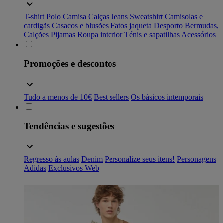
T-shirt
Polo
Camisa
Calças
Jeans
Sweatshirt
Camisolas e
cardigãs
Casacos e blusões
Fatos
jaqueta
Desporto
Bermudas,
Calções
Pijamas
Roupa interior
Ténis e sapatilhas
Acessórios
Promoções e descontos
Tudo a menos de 10€
Best sellers
Os básicos intemporais
Tendências e sugestões
Regresso às aulas
Denim
Personalize seus itens!
Personagens
Adidas
Exclusivos Web