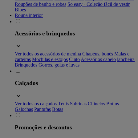
Roupões de banho e robes
So easy - Coleção fácil de vestir
Bibes
Roupa interior
Acessórios e brinquedos
Ver todos os acessórios de menina
Chapéus, bonés
Malas e
carteiras
Mochilas e estojos
Cinto
Acessórios cabelo
lancheira
Brinquedos
Gorros, golas e luvas
Calçados
Ver todos os calçados
Ténis
Sabrinas
Chinelos
Botins
Galochas
Pantufas
Botas
Promoções e descontos