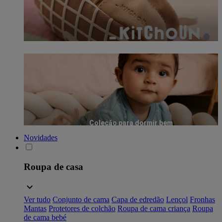
Coleção para dormir bem
Novidades
Roupa de casa
Ver tudo
Conjunto de cama
Capa de edredão
Lençol
Fronhas
Mantas
Protetores de colchão
Roupa de cama criança
Roupa
de cama bebé