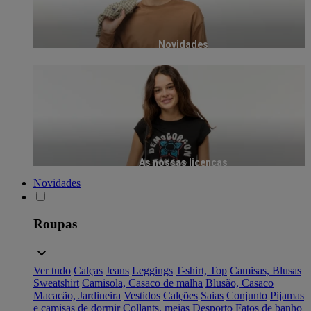
Novidades
As nossas licenças
Novidades
Roupas
Ver tudo
Calças
Jeans
Leggings
T-shirt, Top
Camisas, Blusas
Sweatshirt
Camisola, Casaco de malha
Blusão, Casaco
Macacão, Jardineira
Vestidos
Calções
Saias
Conjunto
Pijamas
e camisas de dormir
Collants, meias
Desporto
Fatos de banho