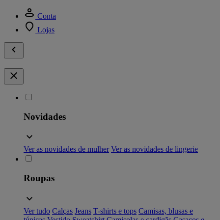
Conta
Lojas
Novidades
Ver as novidades de mulher
Ver as novidades de lingerie
Roupas
Ver tudo
Calças
Jeans
T-shirts e tops
Camisas, blusas e
túnicas
Vestido
Sweatshirt
Camisolas e cardigãs
Casacos e