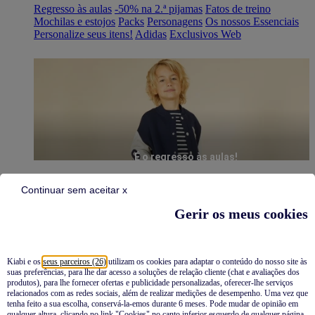
Regresso às aulas
-50% na 2.ª pijamas
Fatos de treino
Mochilas e estojos
Packs
Personagens
Os nossos Essenciais
Personalize seus itens!
Adidas
Exclusivos Web
É o regresso às aulas!
Continuar sem aceitar x
Gerir os meus cookies
Kiabi e os
seus parceiros (26)
utilizam os cookies para adaptar o conteúdo do nosso site às
suas preferências, para lhe dar acesso a soluções de relação cliente (chat e avaliações dos
Pijamas
produtos), para lhe fornecer ofertas e publicidade personalizadas, oferecer-lhe serviços
relacionados com as redes sociais, além de realizar medições de desempenho. Uma vez que
Novidades
tenha feito a sua escolha, conservá-la-emos durante 6 meses. Pode mudar de opinião em
qualquer altura, clicando no link "Cookies" no canto inferior esquerdo de qualquer página