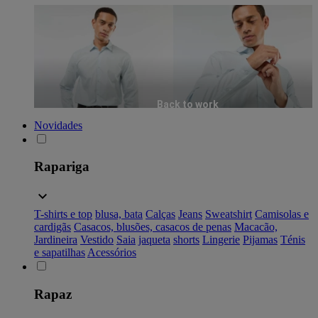
Back to work
Novidades
Rapariga
T-shirts e top
blusa, bata
Calças
Jeans
Sweatshirt
Camisolas e
cardigãs
Casacos, blusões, casacos de penas
Macacão,
Jardineira
Vestido
Saia
jaqueta
shorts
Lingerie
Pijamas
Ténis
e sapatilhas
Acessórios
Rapaz