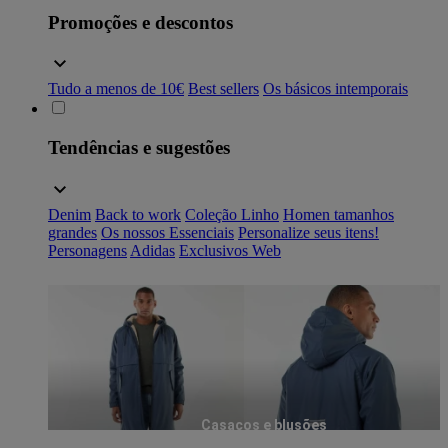
Promoções e descontos
Tudo a menos de 10€
Best sellers
Os básicos intemporais
Tendências e sugestões
Denim
Back to work
Coleção Linho
Homen tamanhos
grandes
Os nossos Essenciais
Personalize seus itens!
Personagens
Adidas
Exclusivos Web
Casacos e blusões