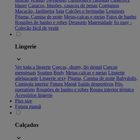
blazer
Casacos, blusões, casacos de penas
Conjuntos
Macacão, Jardineira
Saia
Calções e bermudas
Leggings
Pijama, Camisa de noite
Meias-calças e meias
Fatos de banho
Roupões de banho e robes
Desporto
Maternidade
So easy -
Coleção fácil de vestir
Lingerie
Ver toda a lingerie
Cuecas, shorty, fio dental
Cuecas
menstruais
Soutien
Body
Meias-calças e meias
Lingerie
adelgaçante
Lingerie sexy
Pijama, Camisa de noite
Babydolls,
Camisola interior
Futura Mamã
Sutiãs desportivos
Pós-
operatório
Roupões de banho e robes
Roupa interior térmica
Acessórios lingerie
Plus size
Futura mamã
Calçados