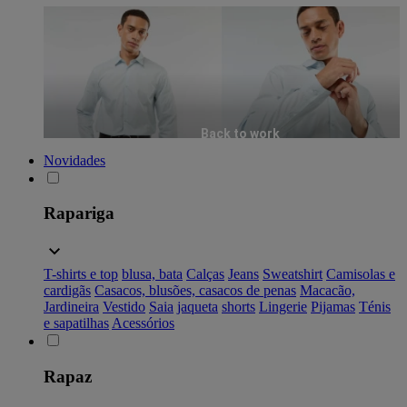
Back to work
Novidades
Rapariga
T-shirts e top
blusa, bata
Calças
Jeans
Sweatshirt
Camisolas e
cardigãs
Casacos, blusões, casacos de penas
Macacão,
Jardineira
Vestido
Saia
jaqueta
shorts
Lingerie
Pijamas
Ténis
e sapatilhas
Acessórios
Rapaz