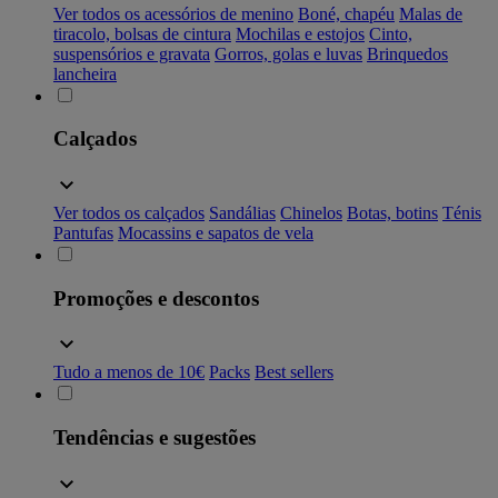
Ver todos os acessórios de menino
Boné, chapéu
Malas de
tiracolo, bolsas de cintura
Mochilas e estojos
Cinto,
suspensórios e gravata
Gorros, golas e luvas
Brinquedos
lancheira
Calçados
Ver todos os calçados
Sandálias
Chinelos
Botas, botins
Ténis
Pantufas
Mocassins e sapatos de vela
Promoções e descontos
Tudo a menos de 10€
Packs
Best sellers
Tendências e sugestões