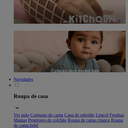
Coleção para dormir bem
Novidades
Roupa de casa
Ver tudo
Conjunto de cama
Capa de edredão
Lençol
Fronhas
Mantas
Protetores de colchão
Roupa de cama criança
Roupa
de cama bebé