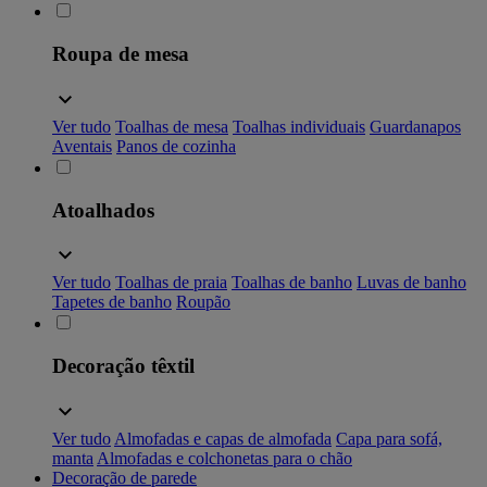
Roupa de mesa
Ver tudo
Toalhas de mesa
Toalhas individuais
Guardanapos
Aventais
Panos de cozinha
Atoalhados
Ver tudo
Toalhas de praia
Toalhas de banho
Luvas de banho
Tapetes de banho
Roupão
Decoração têxtil
Ver tudo
Almofadas e capas de almofada
Capa para sofá,
manta
Almofadas e colchonetas para o chão
Decoração de parede