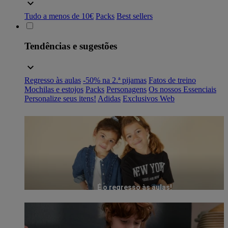
Tudo a menos de 10€
Packs
Best sellers
Tendências e sugestões
Regresso às aulas
-50% na 2.ª pijamas
Fatos de treino
Mochilas e estojos
Packs
Personagens
Os nossos Essenciais
Personalize seus itens!
Adidas
Exclusivos Web
É o regresso às aulas!