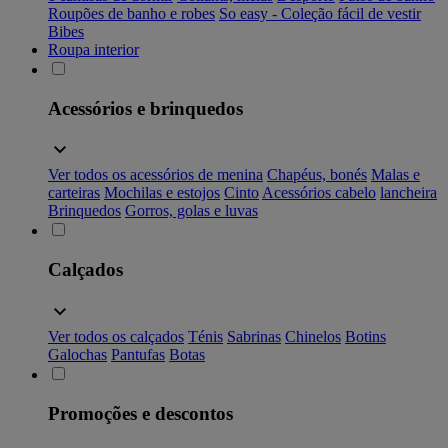
Roupões de banho e robes
So easy - Coleção fácil de vestir
Bibes
Roupa interior
Acessórios e brinquedos
Ver todos os acessórios de menina
Chapéus, bonés
Malas e
carteiras
Mochilas e estojos
Cinto
Acessórios cabelo
lancheira
Brinquedos
Gorros, golas e luvas
Calçados
Ver todos os calçados
Ténis
Sabrinas
Chinelos
Botins
Galochas
Pantufas
Botas
Promoções e descontos