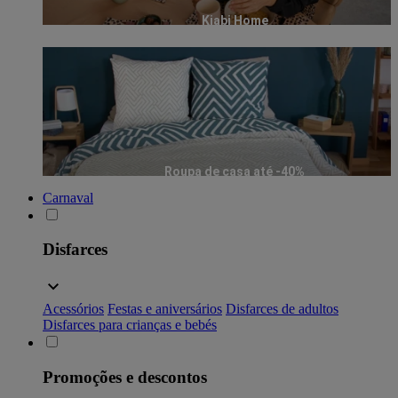
Kiabi Home
Roupa de casa até -40%
Carnaval
Disfarces
Acessórios
Festas e aniversários
Disfarces de adultos
Disfarces para crianças e bebés
Promoções e descontos