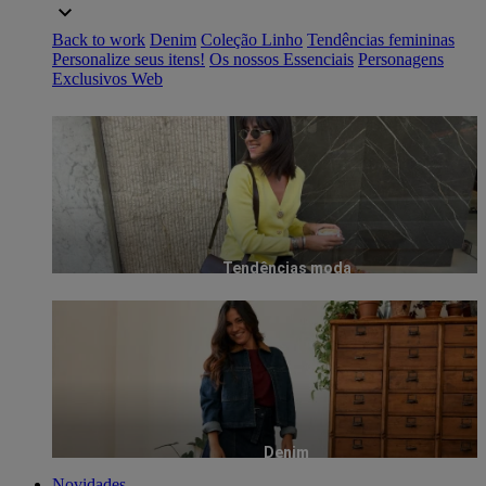
Back to work
Denim
Coleção Linho
Tendências femininas
Personalize seus itens!
Os nossos Essenciais
Personagens
Exclusivos Web
Tendências moda
Denim
Novidades