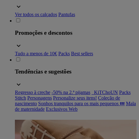
Ver todos os calçados
Pantufas
Promoções e descontos
Tudo a menos de 10€
Packs
Best sellers
Tendências e sugestões
Regresso à creche
-50% na 2.ª pijamas
_KiTChoUN
Packs
Stitch
Personagens
Personalize seus itens!
Coleção de
nascimento
Sonhos tranquilos para os mais pequenos 💤
Mala
de maternidade
Exclusivos Web