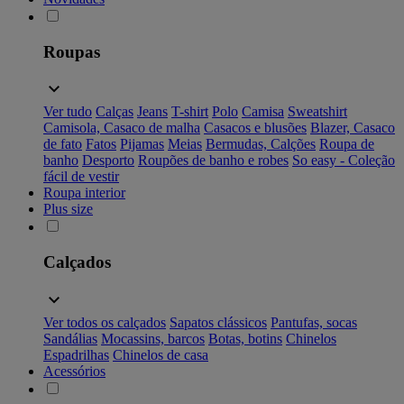
Roupas
Ver tudo
Calças
Jeans
T-shirt
Polo
Camisa
Sweatshirt
Camisola, Casaco de malha
Casacos e blusões
Blazer, Casaco
de fato
Fatos
Pijamas
Meias
Bermudas, Calções
Roupa de
banho
Desporto
Roupões de banho e robes
So easy - Coleção
fácil de vestir
Roupa interior
Plus size
Calçados
Ver todos os calçados
Sapatos clássicos
Pantufas, socas
Sandálias
Mocassins, barcos
Botas, botins
Chinelos
Espadrilhas
Chinelos de casa
Acessórios