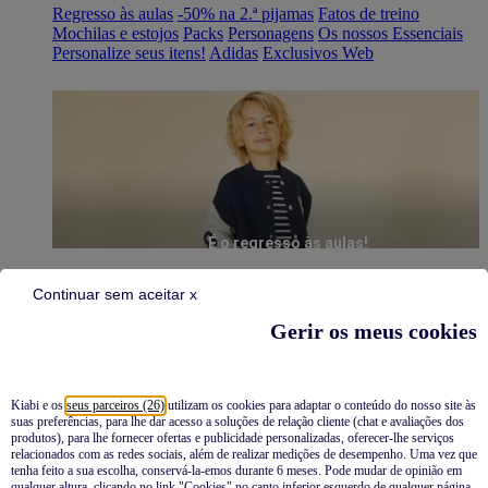
Regresso às aulas
-50% na 2.ª pijamas
Fatos de treino
Mochilas e estojos
Packs
Personagens
Os nossos Essenciais
Personalize seus itens!
Adidas
Exclusivos Web
É o regresso às aulas!
Continuar sem aceitar x
Gerir os meus cookies
Kiabi e os
seus parceiros (26)
utilizam os cookies para adaptar o conteúdo do nosso site às
suas preferências, para lhe dar acesso a soluções de relação cliente (chat e avaliações dos
Pijamas
produtos), para lhe fornecer ofertas e publicidade personalizadas, oferecer-lhe serviços
relacionados com as redes sociais, além de realizar medições de desempenho. Uma vez que
Novidades
tenha feito a sua escolha, conservá-la-emos durante 6 meses. Pode mudar de opinião em
qualquer altura, clicando no link "Cookies" no canto inferior esquerdo de qualquer página