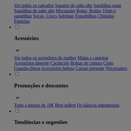
Ver todos os calçados
Sapatos de salto alto
Sandálias rasas
Sandálias de salto alto
Mocassins
Botas, Botins
Ténis e
sapatilhas
Socas, Crocs
Sabrinas
Espadrilhas
Chinelos
Pantufas
Acessórios
Ver todos os acessórios de mulher
Malas e carteiras
Acessórios lingerie
Cachecóis
Bolsas de cintura
Cinto
Guarda-chuva
Acessórios beleza
Caixas presente
Nécessaires
Promoções e descontos
Tudo a menos de 10€
Best sellers
Os básicos intemporais
Tendências e sugestões