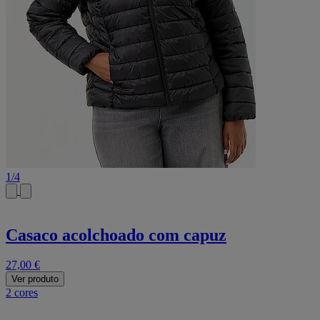
1
/
4
Casaco acolchoado com capuz
27,00 €
Ver produto
2 cores