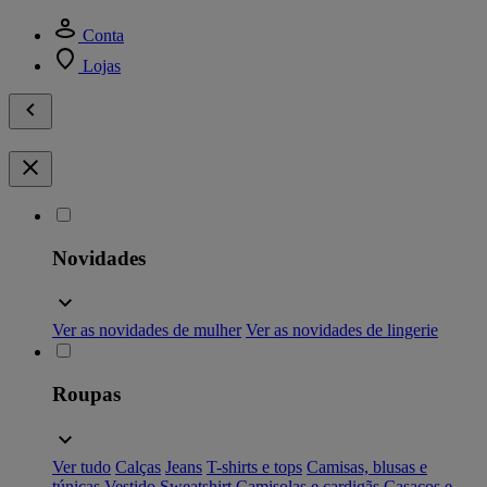
Conta
Lojas
Novidades
Ver as novidades de mulher
Ver as novidades de lingerie
Roupas
Ver tudo
Calças
Jeans
T-shirts e tops
Camisas, blusas e
túnicas
Vestido
Sweatshirt
Camisolas e cardigãs
Casacos e