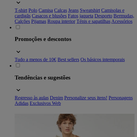
T-shirt
Polo
Camisa
Calças
Jeans
Sweatshirt
Camisolas e
cardigãs
Casacos e blusões
Fatos
jaqueta
Desporto
Bermudas,
Calções
Pijamas
Roupa interior
Ténis e sapatilhas
Acessórios
Promoções e descontos
Tudo a menos de 10€
Best sellers
Os básicos intemporais
Tendências e sugestões
Regresso às aulas
Denim
Personalize seus itens!
Personagens
Adidas
Exclusivos Web