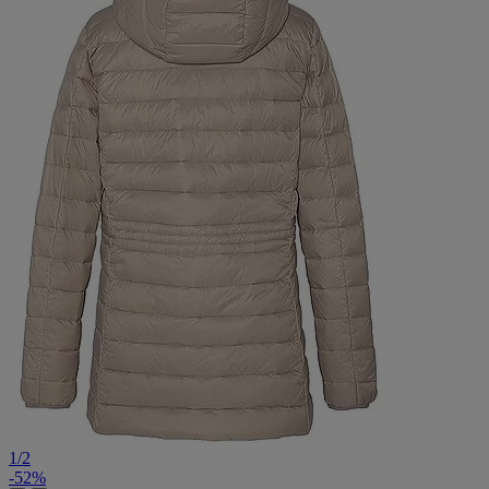
1
/
2
-52%