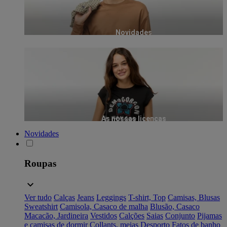
Novidades
As nossas licenças
Novidades
Roupas
Ver tudo
Calças
Jeans
Leggings
T-shirt, Top
Camisas, Blusas
Sweatshirt
Camisola, Casaco de malha
Blusão, Casaco
Macacão, Jardineira
Vestidos
Calções
Saias
Conjunto
Pijamas
e camisas de dormir
Collants, meias
Desporto
Fatos de banho