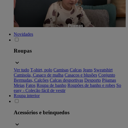
Pijamas
Novidades
Roupas
Ver tudo
T-shirt, polo
Camisas
Calças
Jeans
Sweatshirt
Camisola, Casaco de malha
Casacos e blusões
Conjunto
Bermudas, Calções
Calças desportivas
Desporto
Pijamas
Meias
Fatos
Roupa de banho
Roupões de banho e robes
So
easy - Coleção fácil de vestir
Roupa interior
Acessórios e brinquedos