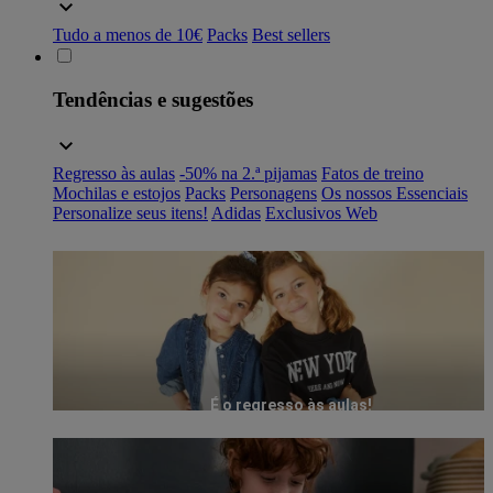
Tudo a menos de 10€
Packs
Best sellers
Tendências e sugestões
Regresso às aulas
-50% na 2.ª pijamas
Fatos de treino
Mochilas e estojos
Packs
Personagens
Os nossos Essenciais
Personalize seus itens!
Adidas
Exclusivos Web
É o regresso às aulas!