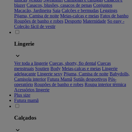
blazer
Casacos, blusões, casacos de penas
Conjuntos
Macacão, Jardineira
Saia
Calções e bermudas
Leggings
Pijama, Camisa de noite
Meias-calças e meias
Fatos de banho
Roupões de banho e robes
Desporto
Maternidade
So easy -
Coleção fácil de vestir
Lingerie
Ver toda a lingerie
Cuecas, shorty, fio dental
Cuecas
menstruais
Soutien
Body
Meias-calças e meias
Lingerie
adelgaçante
Lingerie sexy
Pijama, Camisa de noite
Babydolls,
Camisola interior
Futura Mamã
Sutiãs desportivos
Pós-
operatório
Roupões de banho e robes
Roupa interior térmica
Acessórios lingerie
Plus size
Futura mamã
Calçados