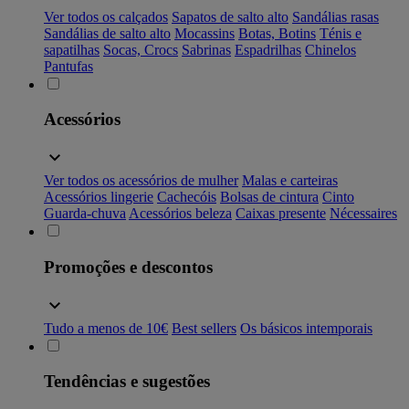
Ver todos os calçados
Sapatos de salto alto
Sandálias rasas
Sandálias de salto alto
Mocassins
Botas, Botins
Ténis e
sapatilhas
Socas, Crocs
Sabrinas
Espadrilhas
Chinelos
Pantufas
Acessórios
Ver todos os acessórios de mulher
Malas e carteiras
Acessórios lingerie
Cachecóis
Bolsas de cintura
Cinto
Guarda-chuva
Acessórios beleza
Caixas presente
Nécessaires
Promoções e descontos
Tudo a menos de 10€
Best sellers
Os básicos intemporais
Tendências e sugestões