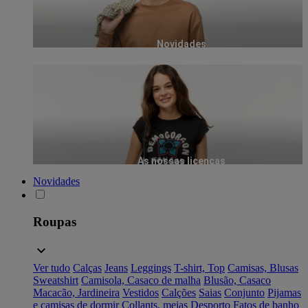
Novidades
As nossas licenças
Novidades
Roupas
Ver tudo
Calças
Jeans
Leggings
T-shirt, Top
Camisas, Blusas
Sweatshirt
Camisola, Casaco de malha
Blusão, Casaco
Macacão, Jardineira
Vestidos
Calções
Saias
Conjunto
Pijamas
e camisas de dormir
Collants, meias
Desporto
Fatos de banho