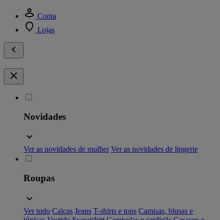
Conta
Lojas
Novidades
Ver as novidades de mulher
Ver as novidades de lingerie
Roupas
Ver tudo
Calças
Jeans
T-shirts e tops
Camisas, blusas e
túnicas
Vestido
Sweatshirt
Camisolas e cardigãs
Casacos e