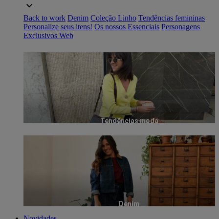
Back to work
Denim
Coleção Linho
Tendências femininas
Personalize seus itens!
Os nossos Essenciais
Personagens
Exclusivos Web
Tendências moda
Denim
Novidades