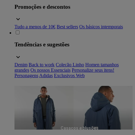
Promoções e descontos
Tudo a menos de 10€
Best sellers
Os básicos intemporais
Tendências e sugestões
Denim
Back to work
Coleção Linho
Homen tamanhos
grandes
Os nossos Essenciais
Personalize seus itens!
Personagens
Adidas
Exclusivos Web
Casacos e blusões