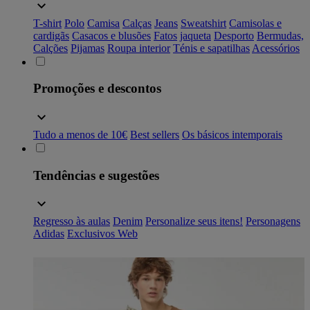
T-shirt
Polo
Camisa
Calças
Jeans
Sweatshirt
Camisolas e
cardigãs
Casacos e blusões
Fatos
jaqueta
Desporto
Bermudas,
Calções
Pijamas
Roupa interior
Ténis e sapatilhas
Acessórios
Promoções e descontos
Tudo a menos de 10€
Best sellers
Os básicos intemporais
Tendências e sugestões
Regresso às aulas
Denim
Personalize seus itens!
Personagens
Adidas
Exclusivos Web