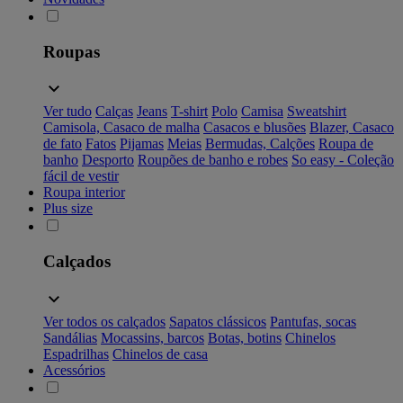
Roupas
Ver tudo
Calças
Jeans
T-shirt
Polo
Camisa
Sweatshirt
Camisola, Casaco de malha
Casacos e blusões
Blazer, Casaco
de fato
Fatos
Pijamas
Meias
Bermudas, Calções
Roupa de
banho
Desporto
Roupões de banho e robes
So easy - Coleção
fácil de vestir
Roupa interior
Plus size
Calçados
Ver todos os calçados
Sapatos clássicos
Pantufas, socas
Sandálias
Mocassins, barcos
Botas, botins
Chinelos
Espadrilhas
Chinelos de casa
Acessórios