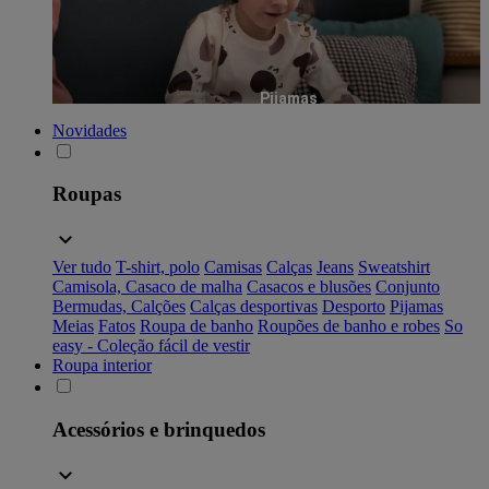
Pijamas
Novidades
Roupas
Ver tudo
T-shirt, polo
Camisas
Calças
Jeans
Sweatshirt
Camisola, Casaco de malha
Casacos e blusões
Conjunto
Bermudas, Calções
Calças desportivas
Desporto
Pijamas
Meias
Fatos
Roupa de banho
Roupões de banho e robes
So
easy - Coleção fácil de vestir
Roupa interior
Acessórios e brinquedos