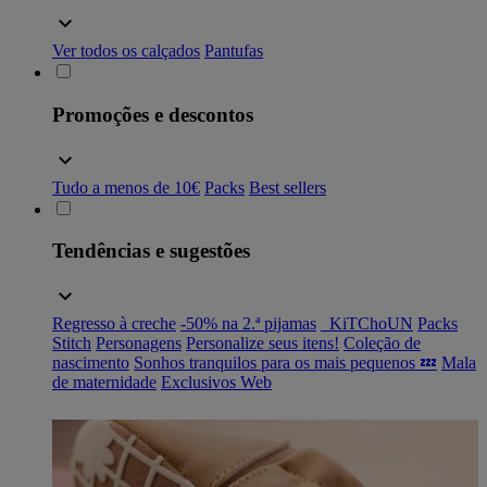
Ver todos os calçados
Pantufas
Promoções e descontos
Tudo a menos de 10€
Packs
Best sellers
Tendências e sugestões
Regresso à creche
-50% na 2.ª pijamas
_KiTChoUN
Packs
Stitch
Personagens
Personalize seus itens!
Coleção de
nascimento
Sonhos tranquilos para os mais pequenos 💤
Mala
de maternidade
Exclusivos Web