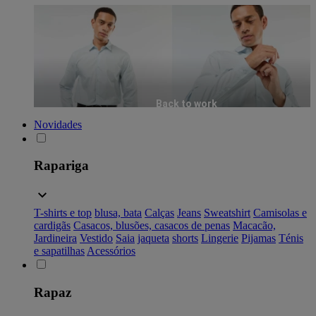
Back to work
Novidades
Rapariga
T-shirts e top
blusa, bata
Calças
Jeans
Sweatshirt
Camisolas e
cardigãs
Casacos, blusões, casacos de penas
Macacão,
Jardineira
Vestido
Saia
jaqueta
shorts
Lingerie
Pijamas
Ténis
e sapatilhas
Acessórios
Rapaz