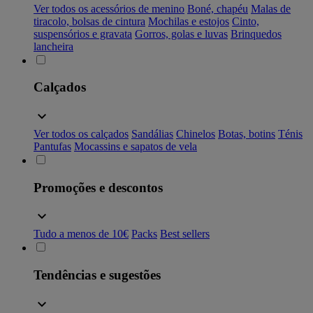
Ver todos os acessórios de menino
Boné, chapéu
Malas de
tiracolo, bolsas de cintura
Mochilas e estojos
Cinto,
suspensórios e gravata
Gorros, golas e luvas
Brinquedos
lancheira
Calçados
Ver todos os calçados
Sandálias
Chinelos
Botas, botins
Ténis
Pantufas
Mocassins e sapatos de vela
Promoções e descontos
Tudo a menos de 10€
Packs
Best sellers
Tendências e sugestões