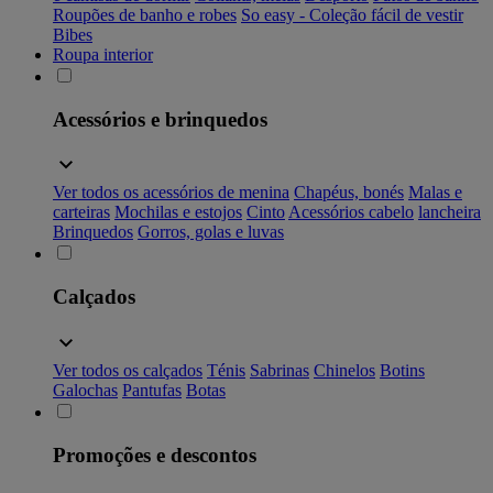
Roupões de banho e robes
So easy - Coleção fácil de vestir
Bibes
Roupa interior
Acessórios e brinquedos
Ver todos os acessórios de menina
Chapéus, bonés
Malas e
carteiras
Mochilas e estojos
Cinto
Acessórios cabelo
lancheira
Brinquedos
Gorros, golas e luvas
Calçados
Ver todos os calçados
Ténis
Sabrinas
Chinelos
Botins
Galochas
Pantufas
Botas
Promoções e descontos