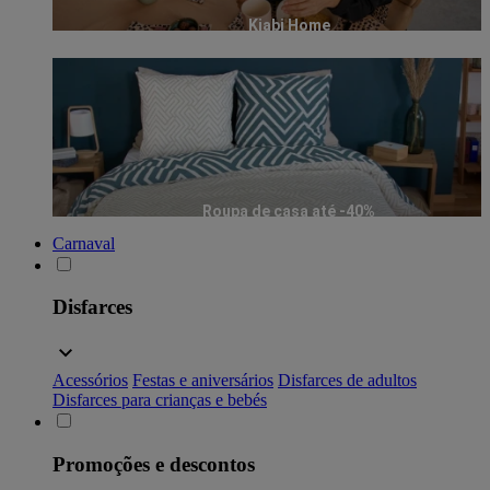
Kiabi Home
Roupa de casa até -40%
Carnaval
Disfarces
Acessórios
Festas e aniversários
Disfarces de adultos
Disfarces para crianças e bebés
Promoções e descontos