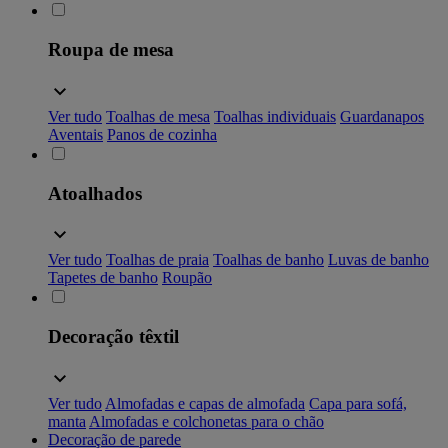
Roupa de mesa
Ver tudo
Toalhas de mesa
Toalhas individuais
Guardanapos
Aventais
Panos de cozinha
Atoalhados
Ver tudo
Toalhas de praia
Toalhas de banho
Luvas de banho
Tapetes de banho
Roupão
Decoração têxtil
Ver tudo
Almofadas e capas de almofada
Capa para sofá,
manta
Almofadas e colchonetas para o chão
Decoração de parede