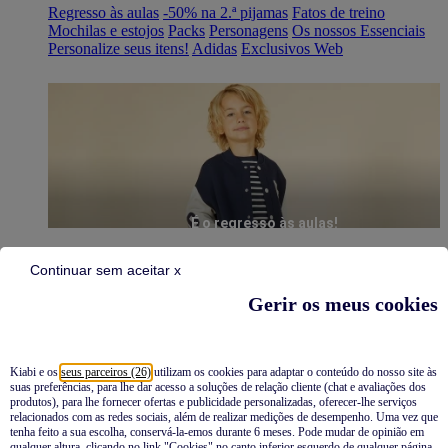
Regresso às aulas
-50% na 2.ª pijamas
Fatos de treino
Mochilas e estojos
Packs
Personagens
Os nossos Essenciais
Personalize seus itens!
Adidas
Exclusivos Web
É o regresso às aulas!
Continuar sem aceitar x
Gerir os meus cookies
Kiabi e os
seus parceiros (26)
utilizam os cookies para adaptar o conteúdo do nosso site às
suas preferências, para lhe dar acesso a soluções de relação cliente (chat e avaliações dos
Pijamas
produtos), para lhe fornecer ofertas e publicidade personalizadas, oferecer-lhe serviços
relacionados com as redes sociais, além de realizar medições de desempenho. Uma vez que
Novidades
tenha feito a sua escolha, conservá-la-emos durante 6 meses. Pode mudar de opinião em
qualquer altura, clicando no link "Cookies" no canto inferior esquerdo de qualquer página