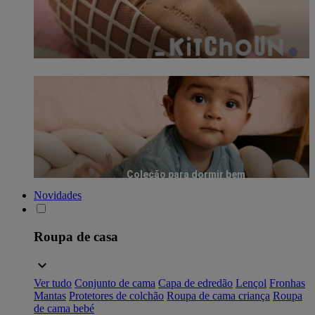
Coleção para dormir bem
Novidades
Roupa de casa
Ver tudo
Conjunto de cama
Capa de edredão
Lençol
Fronhas
Mantas
Protetores de colchão
Roupa de cama criança
Roupa
de cama bebé