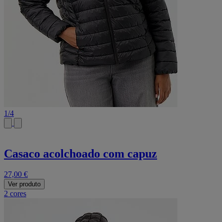
1
/
4
Casaco acolchoado com capuz
27,00 €
Ver produto
2 cores