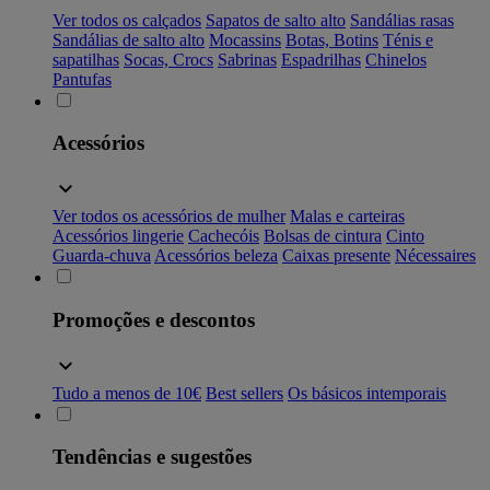
Ver todos os calçados
Sapatos de salto alto
Sandálias rasas
Sandálias de salto alto
Mocassins
Botas, Botins
Ténis e
sapatilhas
Socas, Crocs
Sabrinas
Espadrilhas
Chinelos
Pantufas
Acessórios
Ver todos os acessórios de mulher
Malas e carteiras
Acessórios lingerie
Cachecóis
Bolsas de cintura
Cinto
Guarda-chuva
Acessórios beleza
Caixas presente
Nécessaires
Promoções e descontos
Tudo a menos de 10€
Best sellers
Os básicos intemporais
Tendências e sugestões