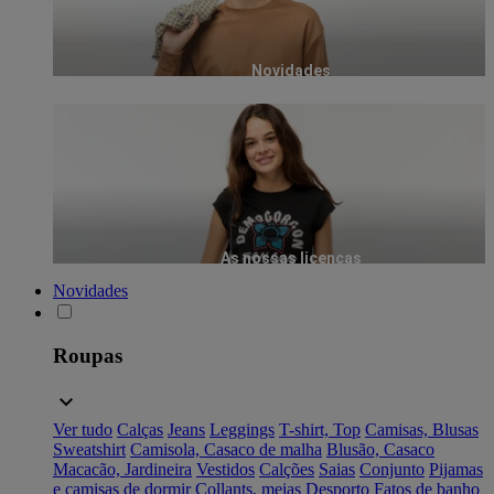
Novidades
As nossas licenças
Novidades
Roupas
Ver tudo
Calças
Jeans
Leggings
T-shirt, Top
Camisas, Blusas
Sweatshirt
Camisola, Casaco de malha
Blusão, Casaco
Macacão, Jardineira
Vestidos
Calções
Saias
Conjunto
Pijamas
e camisas de dormir
Collants, meias
Desporto
Fatos de banho