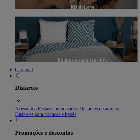
Kiabi Home
Roupa de casa até -40%
Carnaval
Disfarces
Acessórios
Festas e aniversários
Disfarces de adultos
Disfarces para crianças e bebés
Promoções e descontos