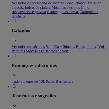
Ver todos os acessórios de menino
Boné, chapéu
Malas de
tiracolo, bolsas de cintura
Mochilas e estojos
Cinto,
suspensórios e gravata
Gorros, golas e luvas
Brinquedos
lancheira
Calçados
Ver todos os calçados
Sandálias
Chinelos
Botas, botins
Ténis
Pantufas
Mocassins e sapatos de vela
Promoções e descontos
Tudo a menos de 10€
Packs
Best sellers
Tendências e sugestões