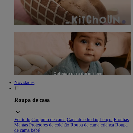
Coleção para dormir bem
Novidades
Roupa de casa
Ver tudo
Conjunto de cama
Capa de edredão
Lençol
Fronhas
Mantas
Protetores de colchão
Roupa de cama criança
Roupa
de cama bebé