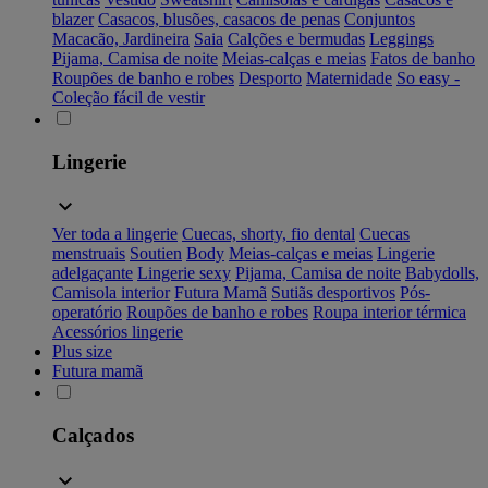
blazer
Casacos, blusões, casacos de penas
Conjuntos
Macacão, Jardineira
Saia
Calções e bermudas
Leggings
Pijama, Camisa de noite
Meias-calças e meias
Fatos de banho
Roupões de banho e robes
Desporto
Maternidade
So easy -
Coleção fácil de vestir
Lingerie
Ver toda a lingerie
Cuecas, shorty, fio dental
Cuecas
menstruais
Soutien
Body
Meias-calças e meias
Lingerie
adelgaçante
Lingerie sexy
Pijama, Camisa de noite
Babydolls,
Camisola interior
Futura Mamã
Sutiãs desportivos
Pós-
operatório
Roupões de banho e robes
Roupa interior térmica
Acessórios lingerie
Plus size
Futura mamã
Calçados