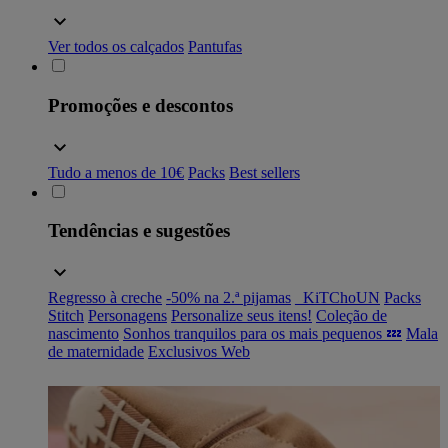
Ver todos os calçados
Pantufas
Promoções e descontos
Tudo a menos de 10€
Packs
Best sellers
Tendências e sugestões
Regresso à creche
-50% na 2.ª pijamas
_KiTChoUN
Packs
Stitch
Personagens
Personalize seus itens!
Coleção de
nascimento
Sonhos tranquilos para os mais pequenos 💤
Mala
de maternidade
Exclusivos Web