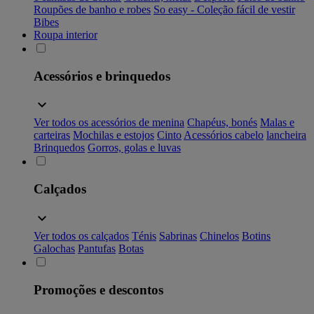
Roupões de banho e robes
So easy - Coleção fácil de vestir
Bibes
Roupa interior
Acessórios e brinquedos
Ver todos os acessórios de menina
Chapéus, bonés
Malas e
carteiras
Mochilas e estojos
Cinto
Acessórios cabelo
lancheira
Brinquedos
Gorros, golas e luvas
Calçados
Ver todos os calçados
Ténis
Sabrinas
Chinelos
Botins
Galochas
Pantufas
Botas
Promoções e descontos