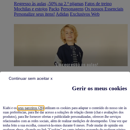
Regresso às aulas
-50% na 2.ª pijamas
Fatos de treino
Mochilas e estojos
Packs
Personagens
Os nossos Essenciais
Personalize seus itens!
Adidas
Exclusivos Web
É o regresso às aulas!
Continuar sem aceitar x
Gerir os meus cookies
Kiabi e os
seus parceiros (26)
utilizam os cookies para adaptar o conteúdo do nosso site às
suas preferências, para lhe dar acesso a soluções de relação cliente (chat e avaliações dos
Pijamas
produtos), para lhe fornecer ofertas e publicidade personalizadas, oferecer-lhe serviços
relacionados com as redes sociais, além de realizar medições de desempenho. Uma vez que
Novidades
tenha feito a sua escolha, conservá-la-emos durante 6 meses. Pode mudar de opinião em
qualquer altura, clicando no link "Cookies" no canto inferior esquerdo de qualquer página