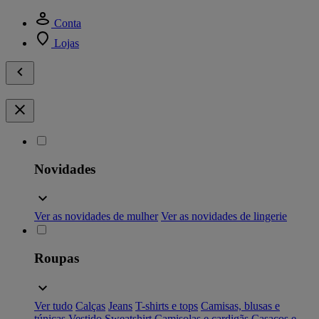
Conta
Lojas
Novidades
Ver as novidades de mulher
Ver as novidades de lingerie
Roupas
Ver tudo
Calças
Jeans
T-shirts e tops
Camisas, blusas e
túnicas
Vestido
Sweatshirt
Camisolas e cardigãs
Casacos e