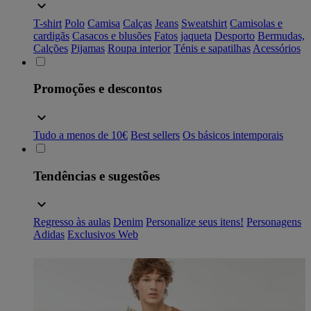
T-shirt
Polo
Camisa
Calças
Jeans
Sweatshirt
Camisolas e
cardigãs
Casacos e blusões
Fatos
jaqueta
Desporto
Bermudas,
Calções
Pijamas
Roupa interior
Ténis e sapatilhas
Acessórios
Promoções e descontos
Tudo a menos de 10€
Best sellers
Os básicos intemporais
Tendências e sugestões
Regresso às aulas
Denim
Personalize seus itens!
Personagens
Adidas
Exclusivos Web