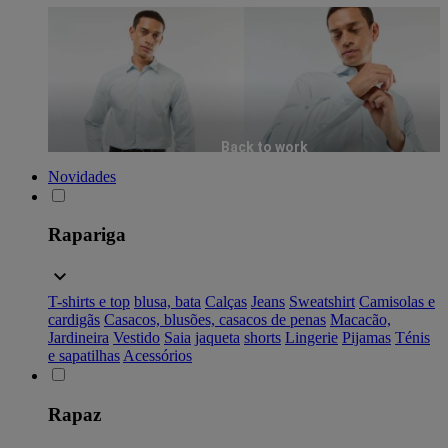
Back to work
Novidades
Rapariga
T-shirts e top
blusa, bata
Calças
Jeans
Sweatshirt
Camisolas e
cardigãs
Casacos, blusões, casacos de penas
Macacão,
Jardineira
Vestido
Saia
jaqueta
shorts
Lingerie
Pijamas
Ténis
e sapatilhas
Acessórios
Rapaz