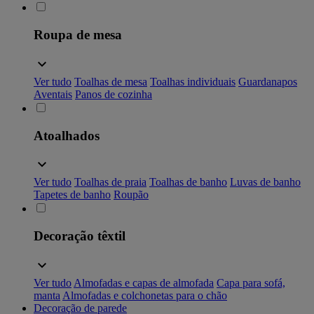
Roupa de mesa
Ver tudo
Toalhas de mesa
Toalhas individuais
Guardanapos
Aventais
Panos de cozinha
Atoalhados
Ver tudo
Toalhas de praia
Toalhas de banho
Luvas de banho
Tapetes de banho
Roupão
Decoração têxtil
Ver tudo
Almofadas e capas de almofada
Capa para sofá,
manta
Almofadas e colchonetas para o chão
Decoração de parede