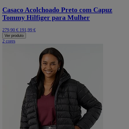
Casaco Acolchoado Preto com Capuz
Tommy Hilfiger para Mulher
279,90 €
191,99 €
Ver produto
2 cores