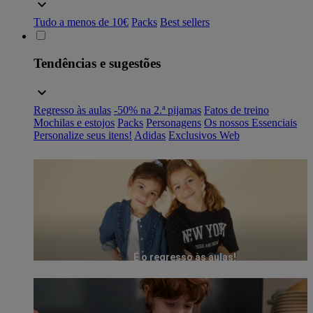
Tudo a menos de 10€
Packs
Best sellers
Tendências e sugestões
Regresso às aulas
-50% na 2.ª pijamas
Fatos de treino
Mochilas e estojos
Packs
Personagens
Os nossos Essenciais
Personalize seus itens!
Adidas
Exclusivos Web
É o regresso às aulas!