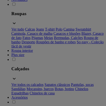
Roupas
Ver tudo
Calças
Jeans
T-shirt
Polo
Camisa
Sweatshirt
Camisola, Casaco de malha
Casacos e blusões
Blazer, Casaco
de fato
Fatos
Pijamas
Meias
Bermudas, Calções
Roupa de
banho
Desporto
Roupões de banho e robes
So easy - Coleção
fácil de vestir
Roupa interior
Plus size
Calçados
Ver todos os calçados
Sapatos clássicos
Pantufas, socas
Sandálias
Mocassins, barcos
Botas, botins
Chinelos
Espadrilhas
Chinelos de casa
Acessórios