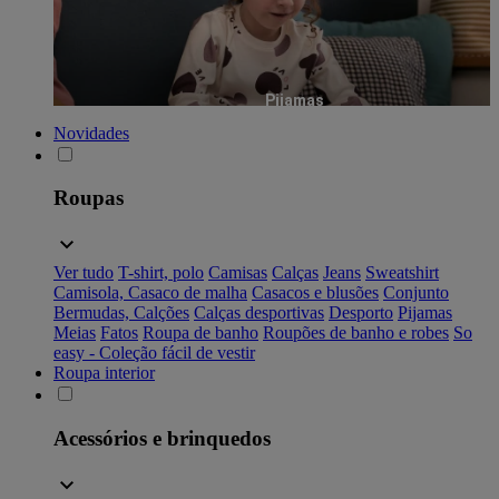
Pijamas
Novidades
Roupas
Ver tudo
T-shirt, polo
Camisas
Calças
Jeans
Sweatshirt
Camisola, Casaco de malha
Casacos e blusões
Conjunto
Bermudas, Calções
Calças desportivas
Desporto
Pijamas
Meias
Fatos
Roupa de banho
Roupões de banho e robes
So
easy - Coleção fácil de vestir
Roupa interior
Acessórios e brinquedos