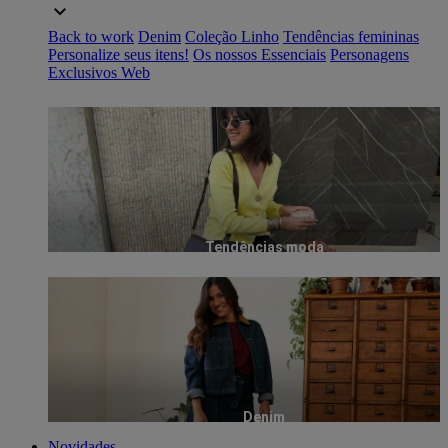
Back to work
Denim
Coleção Linho
Tendências femininas
Personalize seus itens!
Os nossos Essenciais
Personagens
Exclusivos Web
Tendências moda
Denim
Novidades