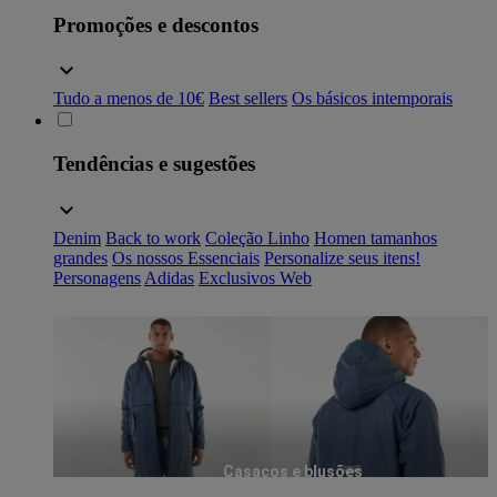
Promoções e descontos
Tudo a menos de 10€
Best sellers
Os básicos intemporais
Tendências e sugestões
Denim
Back to work
Coleção Linho
Homen tamanhos
grandes
Os nossos Essenciais
Personalize seus itens!
Personagens
Adidas
Exclusivos Web
Casacos e blusões