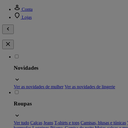
Conta
Lojas
Novidades
Ver as novidades de mulher
Ver as novidades de lingerie
Roupas
Ver tudo
Calças
Jeans
T-shirts e tops
Camisas, blusas e túnicas
bermudas
Leggings
Pijama, Camisa de noite
Meias-calças e me