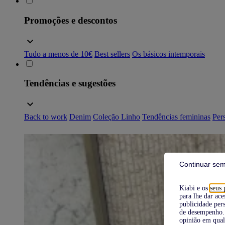
Promoções e descontos
Tudo a menos de 10€
Best sellers
Os básicos intemporais
Tendências e sugestões
Back to work
Denim
Coleção Linho
Tendências femininas
Pers
Continuar sem
Kiabi e os
seus 
para lhe dar ace
publicidade pers
de desempenho. 
opinião em qual