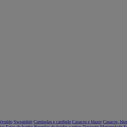
Vestido
Sweatshirt
Camisolas e cardigãs
Casacos e blazer
Casacos, blus
ias
Fatos de banho
Roupões de banho e robes
Desporto
Maternidade
S