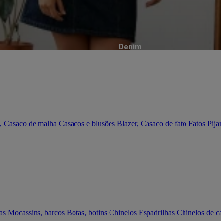
Denim
, Casaco de malha
Casacos e blusões
Blazer, Casaco de fato
Fatos
Pija
as
Mocassins, barcos
Botas, botins
Chinelos
Espadrilhas
Chinelos de c