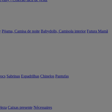
y
Pijama, Camisa de noite
Babydolls, Camisola interior
Futura Mamã
rocs
Sabrinas
Espadrilhas
Chinelos
Pantufas
eleza
Caixas presente
Nécessaires