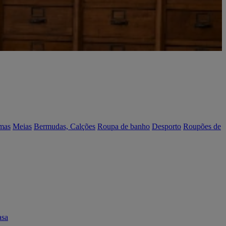
mas
Meias
Bermudas, Calções
Roupa de banho
Desporto
Roupões de
asa