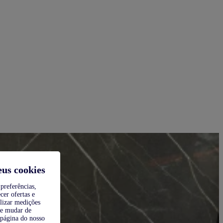
eus cookies
preferências,
cer ofertas e
alizar medições
de mudar de
 página do nosso