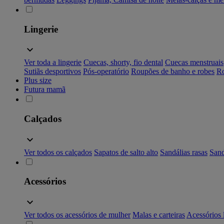
Lingerie
Ver toda a lingerie
Cuecas, shorty, fio dental
Cuecas menstruais
Sutiãs desportivos
Pós-operatório
Roupões de banho e robes
Ro
Plus size
Futura mamã
Calçados
Ver todos os calçados
Sapatos de salto alto
Sandálias rasas
Sand
Acessórios
Ver todos os acessórios de mulher
Malas e carteiras
Acessórios 