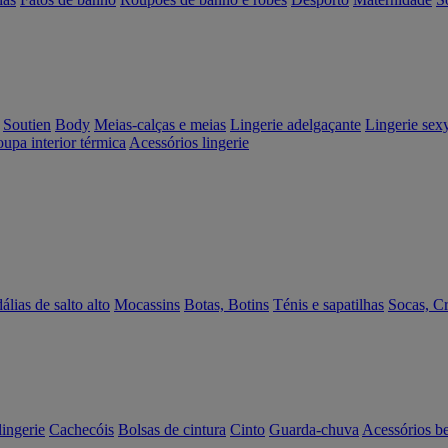
Soutien
Body
Meias-calças e meias
Lingerie adelgaçante
Lingerie sex
upa interior térmica
Acessórios lingerie
álias de salto alto
Mocassins
Botas, Botins
Ténis e sapatilhas
Socas, C
lingerie
Cachecóis
Bolsas de cintura
Cinto
Guarda-chuva
Acessórios b