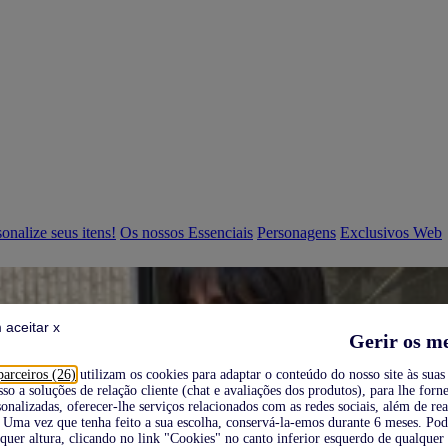
onalize seus itens!
Os nossos Essenciais
Personagens
Exclusivos Web
 aceitar x
Gerir os m
parceiros (26)
utilizam os cookies para adaptar o conteúdo do nosso site às suas 
sso a soluções de relação cliente (chat e avaliações dos produtos), para lhe forne
onalizadas, oferecer-lhe serviços relacionados com as redes sociais, além de re
Uma vez que tenha feito a sua escolha, conservá-la-emos durante 6 meses. Po
quer altura, clicando no link "Cookies" no canto inferior esquerdo de qualquer