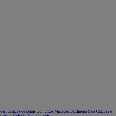
ões, casacos de penas
Conjuntos
Macacão, Jardineira
Saia
Calções e
o easy - Coleção fácil de vestir