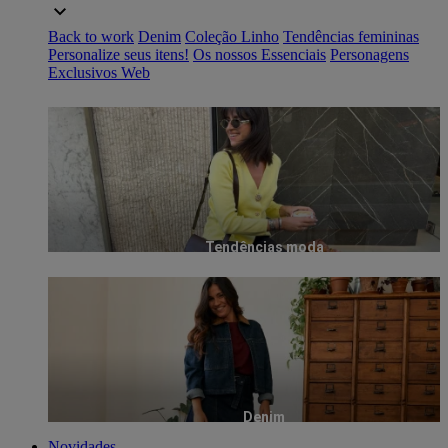
Back to work
Denim
Coleção Linho
Tendências femininas
Personalize seus itens!
Os nossos Essenciais
Personagens
Exclusivos Web
Tendências moda
Denim
Novidades