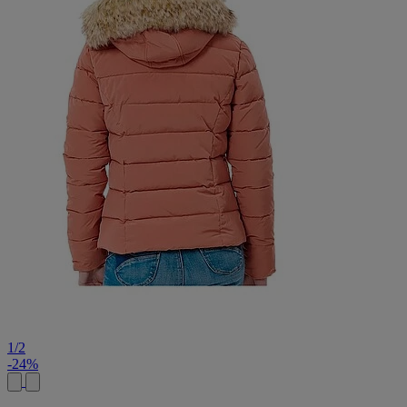
1
/
2
-24%