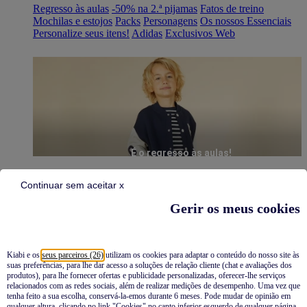
Regresso às aulas
-50% na 2.ª pijamas
Fatos de treino
Mochilas e estojos
Packs
Personagens
Os nossos Essenciais
Personalize seus itens!
Adidas
Exclusivos Web
É o regresso às aulas!
Continuar sem aceitar x
Gerir os meus cookies
Kiabi e os
seus parceiros (26)
utilizam os cookies para adaptar o conteúdo do nosso site às
suas preferências, para lhe dar acesso a soluções de relação cliente (chat e avaliações dos
Pijamas
produtos), para lhe fornecer ofertas e publicidade personalizadas, oferecer-lhe serviços
relacionados com as redes sociais, além de realizar medições de desempenho. Uma vez que
Novidades
tenha feito a sua escolha, conservá-la-emos durante 6 meses. Pode mudar de opinião em
qualquer altura, clicando no link "Cookies" no canto inferior esquerdo de qualquer página