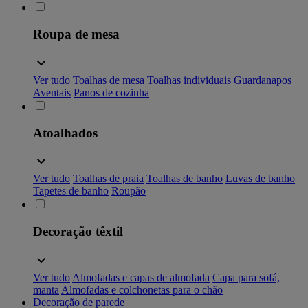
Roupa de mesa
Ver tudo
Toalhas de mesa
Toalhas individuais
Guardanapos
Aventais
Panos de cozinha
Atoalhados
Ver tudo
Toalhas de praia
Toalhas de banho
Luvas de banho
Tapetes de banho
Roupão
Decoração têxtil
Ver tudo
Almofadas e capas de almofada
Capa para sofá,
manta
Almofadas e colchonetas para o chão
Decoração de parede