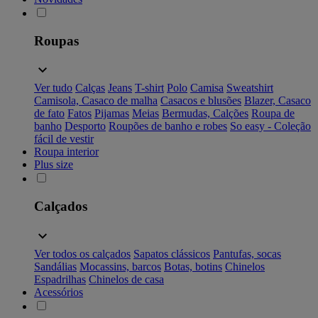
Roupas
Ver tudo
Calças
Jeans
T-shirt
Polo
Camisa
Sweatshirt
Camisola, Casaco de malha
Casacos e blusões
Blazer, Casaco
de fato
Fatos
Pijamas
Meias
Bermudas, Calções
Roupa de
banho
Desporto
Roupões de banho e robes
So easy - Coleção
fácil de vestir
Roupa interior
Plus size
Calçados
Ver todos os calçados
Sapatos clássicos
Pantufas, socas
Sandálias
Mocassins, barcos
Botas, botins
Chinelos
Espadrilhas
Chinelos de casa
Acessórios