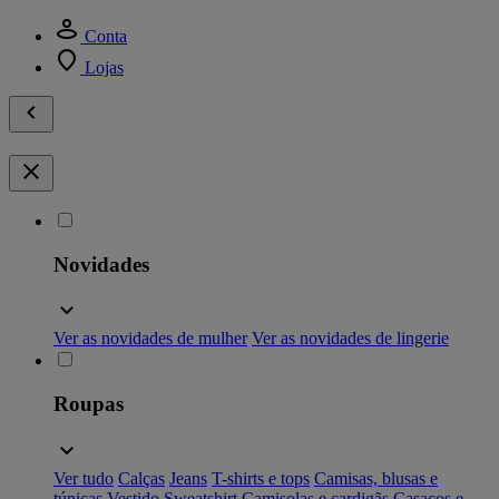
Conta
Lojas
Novidades
Ver as novidades de mulher
Ver as novidades de lingerie
Roupas
Ver tudo
Calças
Jeans
T-shirts e tops
Camisas, blusas e
túnicas
Vestido
Sweatshirt
Camisolas e cardigãs
Casacos e