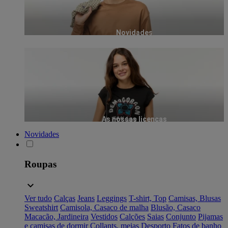
Novidades
As nossas licenças
Novidades
Roupas
Ver tudo
Calças
Jeans
Leggings
T-shirt, Top
Camisas, Blusas
Sweatshirt
Camisola, Casaco de malha
Blusão, Casaco
Macacão, Jardineira
Vestidos
Calções
Saias
Conjunto
Pijamas
e camisas de dormir
Collants, meias
Desporto
Fatos de banho