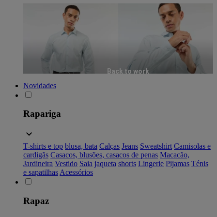
Back to work
Novidades
Rapariga
T-shirts e top
blusa, bata
Calças
Jeans
Sweatshirt
Camisolas e
cardigãs
Casacos, blusões, casacos de penas
Macacão,
Jardineira
Vestido
Saia
jaqueta
shorts
Lingerie
Pijamas
Ténis
e sapatilhas
Acessórios
Rapaz