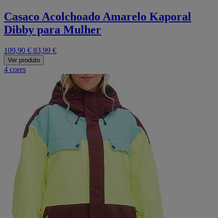
Casaco Acolchoado Amarelo Kaporal
Dibby para Mulher
109,90 €
83,99 €
Ver produto
4 cores