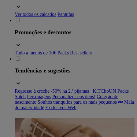
Ver todos os calçados
Pantufas
Promoções e descontos
Tudo a menos de 10€
Packs
Best sellers
Tendências e sugestões
Regresso à creche
-50% na 2.ª pijamas
_KiTChoUN
Packs
Stitch
Personagens
Personalize seus itens!
Coleção de
nascimento
Sonhos tranquilos para os mais pequenos 💤
Mala
de maternidade
Exclusivos Web