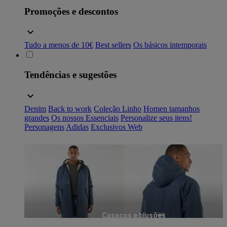
Promoções e descontos
Tudo a menos de 10€
Best sellers
Os básicos intemporais
Tendências e sugestões
Denim
Back to work
Coleção Linho
Homen tamanhos
grandes
Os nossos Essenciais
Personalize seus itens!
Personagens
Adidas
Exclusivos Web
Casacos e blusões