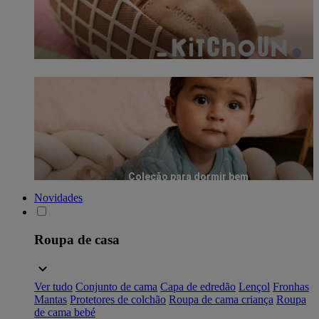
Coleção para dormir bem
Novidades
Roupa de casa
Ver tudo
Conjunto de cama
Capa de edredão
Lençol
Fronhas
Mantas
Protetores de colchão
Roupa de cama criança
Roupa
de cama bebé