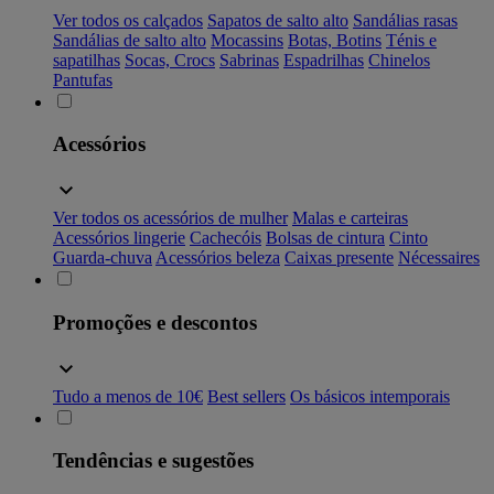
Ver todos os calçados
Sapatos de salto alto
Sandálias rasas
Sandálias de salto alto
Mocassins
Botas, Botins
Ténis e
sapatilhas
Socas, Crocs
Sabrinas
Espadrilhas
Chinelos
Pantufas
Acessórios
Ver todos os acessórios de mulher
Malas e carteiras
Acessórios lingerie
Cachecóis
Bolsas de cintura
Cinto
Guarda-chuva
Acessórios beleza
Caixas presente
Nécessaires
Promoções e descontos
Tudo a menos de 10€
Best sellers
Os básicos intemporais
Tendências e sugestões