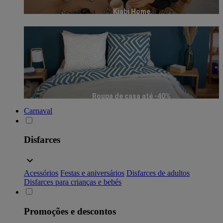
Kiabi Home
Roupa de casa até -40%
Carnaval
Disfarces
Acessórios
Festas e aniversários
Disfarces de adultos
Disfarces para crianças e bebés
Promoções e descontos