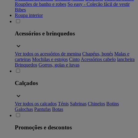
Roupões de banho e robes
So easy - Coleção fácil de vestir
Bibes
Roupa interior
Acessórios e brinquedos
Ver todos os acessórios de menina
Chapéus, bonés
Malas e
carteiras
Mochilas e estojos
Cinto
Acessórios cabelo
lancheira
Brinquedos
Gorros, golas e luvas
Calçados
Ver todos os calçados
Ténis
Sabrinas
Chinelos
Botins
Galochas
Pantufas
Botas
Promoções e descontos