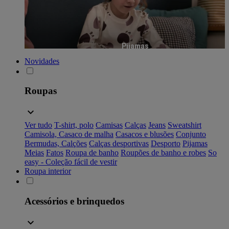
Pijamas
Novidades
Roupas
Ver tudo
T-shirt, polo
Camisas
Calças
Jeans
Sweatshirt
Camisola, Casaco de malha
Casacos e blusões
Conjunto
Bermudas, Calções
Calças desportivas
Desporto
Pijamas
Meias
Fatos
Roupa de banho
Roupões de banho e robes
So
easy - Coleção fácil de vestir
Roupa interior
Acessórios e brinquedos