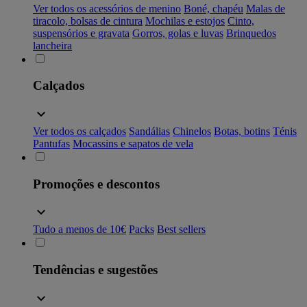
Ver todos os acessórios de menino
Boné, chapéu
Malas de
tiracolo, bolsas de cintura
Mochilas e estojos
Cinto,
suspensórios e gravata
Gorros, golas e luvas
Brinquedos
lancheira
Calçados
Ver todos os calçados
Sandálias
Chinelos
Botas, botins
Ténis
Pantufas
Mocassins e sapatos de vela
Promoções e descontos
Tudo a menos de 10€
Packs
Best sellers
Tendências e sugestões