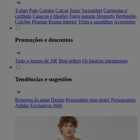
T-shirt
Polo
Camisa
Calças
Jeans
Sweatshirt
Camisolas e
cardigãs
Casacos e blusões
Fatos
jaqueta
Desporto
Bermudas,
Calções
Pijamas
Roupa interior
Ténis e sapatilhas
Acessórios
Promoções e descontos
Tudo a menos de 10€
Best sellers
Os básicos intemporais
Tendências e sugestões
Regresso às aulas
Denim
Personalize seus itens!
Personagens
Adidas
Exclusivos Web