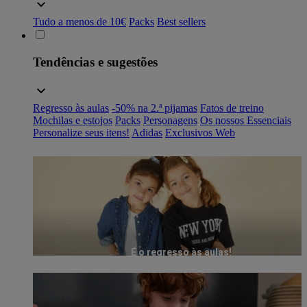
Tudo a menos de 10€
Packs
Best sellers
Tendências e sugestões
Regresso às aulas
-50% na 2.ª pijamas
Fatos de treino
Mochilas e estojos
Packs
Personagens
Os nossos Essenciais
Personalize seus itens!
Adidas
Exclusivos Web
É o regresso às aulas!