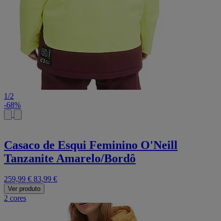
1
/
2
-68%
Casaco de Esqui Feminino O'Neill
Tanzanite Amarelo/Bordô
259,99 €
83,99 €
Ver produto
2 cores