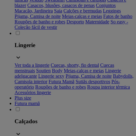
blazer
Casacos, blusões, casacos de penas
Conjuntos
Macacão, Jardineira
Saia
Calções e bermudas
Leggings
Pijama, Camisa de noite
Meias-calças e meias
Fatos de banho
Roupões de banho e robes
Desporto
Maternidade
So easy -
Coleção fácil de vestir
Lingerie
Ver toda a lingerie
Cuecas, shorty, fio dental
Cuecas
menstruais
Soutien
Body
Meias-calças e meias
Lingerie
adelgaçante
Lingerie sexy
Pijama, Camisa de noite
Babydolls,
Camisola interior
Futura Mamã
Sutiãs desportivos
Pós-
operatório
Roupões de banho e robes
Roupa interior térmica
Acessórios lingerie
Plus size
Futura mamã
Calçados