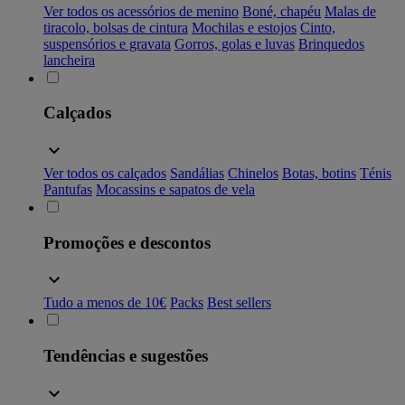
Ver todos os acessórios de menino
Boné, chapéu
Malas de
tiracolo, bolsas de cintura
Mochilas e estojos
Cinto,
suspensórios e gravata
Gorros, golas e luvas
Brinquedos
lancheira
Calçados
Ver todos os calçados
Sandálias
Chinelos
Botas, botins
Ténis
Pantufas
Mocassins e sapatos de vela
Promoções e descontos
Tudo a menos de 10€
Packs
Best sellers
Tendências e sugestões