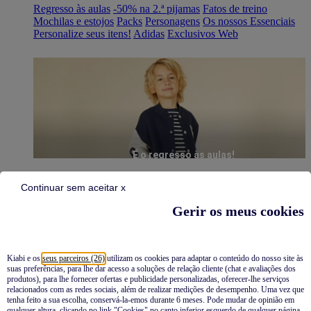
Regresso às aulas
-50% na 2.ª pijamas
Fatos de treino
Mochilas e estojos
Packs
Personagens
Os nossos Essenciais
Personalize seus itens!
Adidas
Exclusivos Web
É o regresso às aulas!
Continuar sem aceitar x
Gerir os meus cookies
Kiabi e os
seus parceiros (26)
utilizam os cookies para adaptar o conteúdo do nosso site às
suas preferências, para lhe dar acesso a soluções de relação cliente (chat e avaliações dos
Pijamas
produtos), para lhe fornecer ofertas e publicidade personalizadas, oferecer-lhe serviços
relacionados com as redes sociais, além de realizar medições de desempenho. Uma vez que
Novidades
tenha feito a sua escolha, conservá-la-emos durante 6 meses. Pode mudar de opinião em
qualquer altura, clicando no link "Cookies" no canto inferior esquerdo de qualquer página