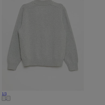
1
/
3