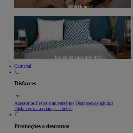
Kiabi Home
Roupa de casa até -40%
Carnaval
Disfarces
Acessórios
Festas e aniversários
Disfarces de adultos
Disfarces para crianças e bebés
Promoções e descontos