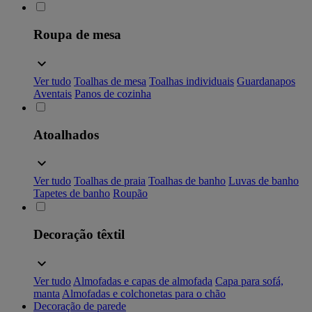
Roupa de mesa
Ver tudo
Toalhas de mesa
Toalhas individuais
Guardanapos
Aventais
Panos de cozinha
Atoalhados
Ver tudo
Toalhas de praia
Toalhas de banho
Luvas de banho
Tapetes de banho
Roupão
Decoração têxtil
Ver tudo
Almofadas e capas de almofada
Capa para sofá,
manta
Almofadas e colchonetas para o chão
Decoração de parede