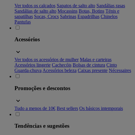
Ver todos os calçados
Sapatos de salto alto
Sandálias rasas
Sandálias de salto alto
Mocassins
Botas, Botins
Ténis e
sapatilhas
Socas, Crocs
Sabrinas
Espadrilhas
Chinelos
Pantufas
Acessórios
Ver todos os acessórios de mulher
Malas e carteiras
Acessórios lingerie
Cachecóis
Bolsas de cintura
Cinto
Guarda-chuva
Acessórios beleza
Caixas presente
Nécessaires
Promoções e descontos
Tudo a menos de 10€
Best sellers
Os básicos intemporais
Tendências e sugestões