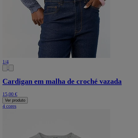
1
/
4
Cardigan em malha de croché vazada
15,00 €
Ver produto
4 cores