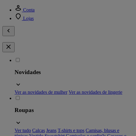
Conta
Lojas
Novidades
Ver as novidades de mulher
Ver as novidades de lingerie
Roupas
Ver tudo
Calças
Jeans
T-shirts e tops
Camisas, blusas e
túnicas
Vestido
Sweatshirt
Camisolas e cardigãs
Casacos e