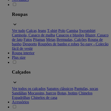
Roupas
Ver tudo
Calças
Jeans
T-shirt
Polo
Camisa
Sweatshirt
Camisola, Casaco de malha
Casacos e blusões
Blazer, Casaco
de fato
Fatos
Pijamas
Meias
Bermudas, Calções
Roupa de
banho
Desporto
Roupões de banho e robes
So easy - Coleção
fácil de vestir
Roupa interior
Plus size
Calçados
Ver todos os calçados
Sapatos clássicos
Pantufas, socas
Sandálias
Mocassins, barcos
Botas, botins
Chinelos
Espadrilhas
Chinelos de casa
Acessórios