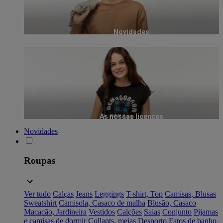
Novidades
As nossas licenças
Novidades
Roupas
Ver tudo
Calças
Jeans
Leggings
T-shirt, Top
Camisas, Blusas
Sweatshirt
Camisola, Casaco de malha
Blusão, Casaco
Macacão, Jardineira
Vestidos
Calções
Saias
Conjunto
Pijamas
e camisas de dormir
Collants, meias
Desporto
Fatos de banho