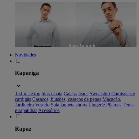
Back to work
Novidades
Rapariga
T-shirts e top
blusa, bata
Calças
Jeans
Sweatshirt
Camisolas e
cardigãs
Casacos, blusões, casacos de penas
Macacão,
Jardineira
Vestido
Saia
jaqueta
shorts
Lingerie
Pijamas
Ténis
e sapatilhas
Acessórios
Rapaz