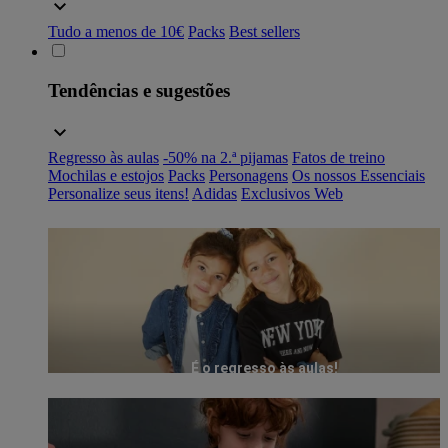
Tudo a menos de 10€
Packs
Best sellers
Tendências e sugestões
Regresso às aulas
-50% na 2.ª pijamas
Fatos de treino
Mochilas e estojos
Packs
Personagens
Os nossos Essenciais
Personalize seus itens!
Adidas
Exclusivos Web
É o regresso às aulas!