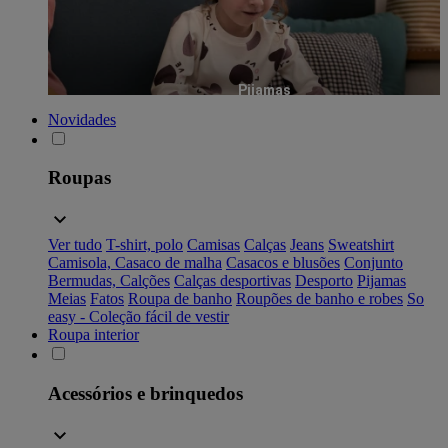
Pijamas
Novidades
Roupas
Ver tudo
T-shirt, polo
Camisas
Calças
Jeans
Sweatshirt
Camisola, Casaco de malha
Casacos e blusões
Conjunto
Bermudas, Calções
Calças desportivas
Desporto
Pijamas
Meias
Fatos
Roupa de banho
Roupões de banho e robes
So
easy - Coleção fácil de vestir
Roupa interior
Acessórios e brinquedos