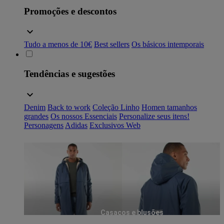
Promoções e descontos
Tudo a menos de 10€
Best sellers
Os básicos intemporais
Tendências e sugestões
Denim
Back to work
Coleção Linho
Homen tamanhos
grandes
Os nossos Essenciais
Personalize seus itens!
Personagens
Adidas
Exclusivos Web
Casacos e blusões