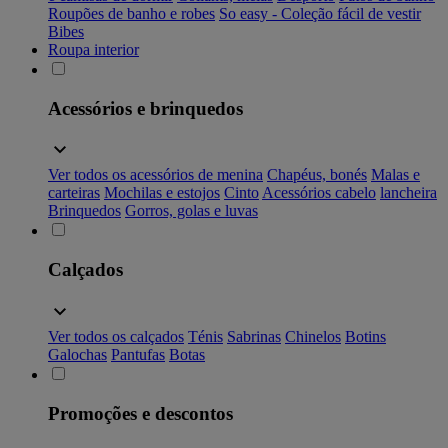
Roupões de banho e robes
So easy - Coleção fácil de vestir
Bibes
Roupa interior
Acessórios e brinquedos
Ver todos os acessórios de menina
Chapéus, bonés
Malas e
carteiras
Mochilas e estojos
Cinto
Acessórios cabelo
lancheira
Brinquedos
Gorros, golas e luvas
Calçados
Ver todos os calçados
Ténis
Sabrinas
Chinelos
Botins
Galochas
Pantufas
Botas
Promoções e descontos