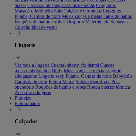
blazer
Casacos, blusões, casacos de penas
Conjuntos
Macacão, Jardineira
Saia
Calções e bermudas
Leggings
Pijama, Camisa de noite
Meias-calças e meias
Fatos de banho
Roupões de banho e robes
Desporto
Maternidade
So easy -
Coleção fácil de vestir
Lingerie
Ver toda a lingerie
Cuecas, shorty, fio dental
Cuecas
menstruais
Soutien
Body
Meias-calças e meias
Lingerie
adelgaçante
Lingerie sexy
Pijama, Camisa de noite
Babydolls,
Camisola interior
Futura Mamã
Sutiãs desportivos
Pós-
operatório
Roupões de banho e robes
Roupa interior térmica
Acessórios lingerie
Plus size
Futura mamã
Calçados