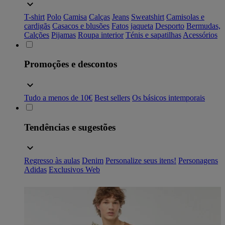
T-shirt
Polo
Camisa
Calças
Jeans
Sweatshirt
Camisolas e
cardigãs
Casacos e blusões
Fatos
jaqueta
Desporto
Bermudas,
Calções
Pijamas
Roupa interior
Ténis e sapatilhas
Acessórios
Promoções e descontos
Tudo a menos de 10€
Best sellers
Os básicos intemporais
Tendências e sugestões
Regresso às aulas
Denim
Personalize seus itens!
Personagens
Adidas
Exclusivos Web