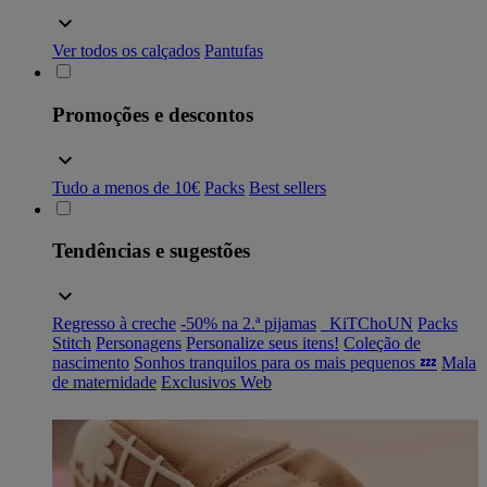
Ver todos os calçados
Pantufas
Promoções e descontos
Tudo a menos de 10€
Packs
Best sellers
Tendências e sugestões
Regresso à creche
-50% na 2.ª pijamas
_KiTChoUN
Packs
Stitch
Personagens
Personalize seus itens!
Coleção de
nascimento
Sonhos tranquilos para os mais pequenos 💤
Mala
de maternidade
Exclusivos Web