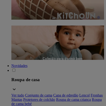
Coleção para dormir bem
Novidades
Roupa de casa
Ver tudo
Conjunto de cama
Capa de edredão
Lençol
Fronhas
Mantas
Protetores de colchão
Roupa de cama criança
Roupa
de cama bebé