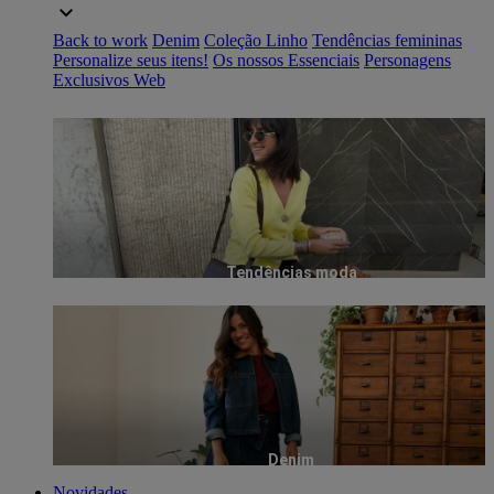
Back to work
Denim
Coleção Linho
Tendências femininas
Personalize seus itens!
Os nossos Essenciais
Personagens
Exclusivos Web
Tendências moda
Denim
Novidades