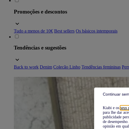
Promoções e descontos
Tudo a menos de 10€
Best sellers
Os básicos intemporais
Tendências e sugestões
Back to work
Denim
Coleção Linho
Tendências femininas
Pers
Continuar sem
Kiabi e os
seus 
para lhe dar ace
publicidade pers
de desempenho. 
opinião em qual