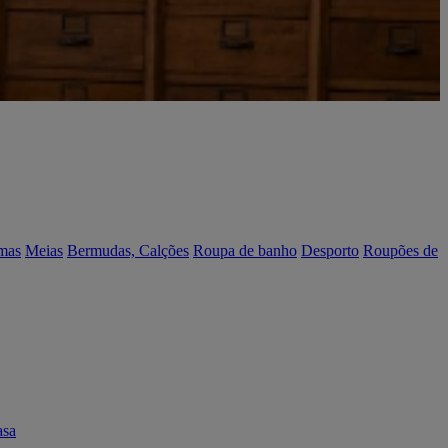
mas
Meias
Bermudas, Calções
Roupa de banho
Desporto
Roupões de
asa