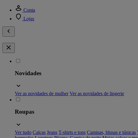
Conta
Lojas
Novidades
Ver as novidades de mulher
Ver as novidades de lingerie
Roupas
Ver tudo
Calças
Jeans
T-shirts e tops
Camisas, blusas e túnicas
bermudas
Leggings
Pijama, Camisa de noite
Meias-calças e me