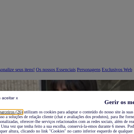
onalize seus itens!
Os nossos Essenciais
Personagens
Exclusivos Web
 aceitar x
Gerir os m
parceiros (26)
utilizam os cookies para adaptar o conteúdo do nosso site às suas 
sso a soluções de relação cliente (chat e avaliações dos produtos), para lhe forne
onalizadas, oferecer-lhe serviços relacionados com as redes sociais, além de re
Uma vez que tenha feito a sua escolha, conservá-la-emos durante 6 meses. Po
quer altura, clicando no link "Cookies" no canto inferior esquerdo de qualquer