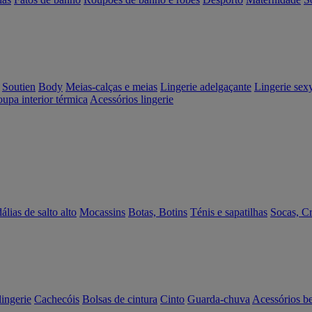
Soutien
Body
Meias-calças e meias
Lingerie adelgaçante
Lingerie sex
upa interior térmica
Acessórios lingerie
álias de salto alto
Mocassins
Botas, Botins
Ténis e sapatilhas
Socas, C
lingerie
Cachecóis
Bolsas de cintura
Cinto
Guarda-chuva
Acessórios b