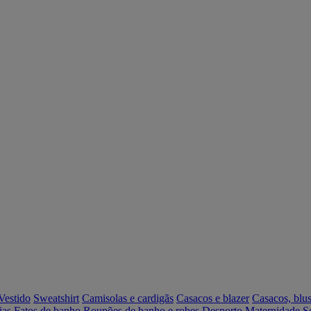
Vestido
Sweatshirt
Camisolas e cardigãs
Casacos e blazer
Casacos, blus
ias
Fatos de banho
Roupões de banho e robes
Desporto
Maternidade
S