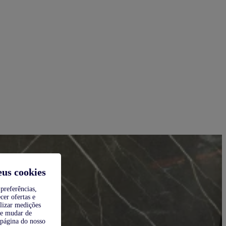
eus cookies
preferências,
cer ofertas e
alizar medições
de mudar de
 página do nosso