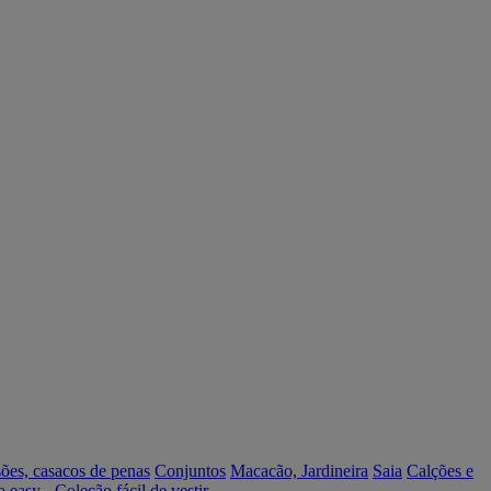
ões, casacos de penas
Conjuntos
Macacão, Jardineira
Saia
Calções e
o easy - Coleção fácil de vestir