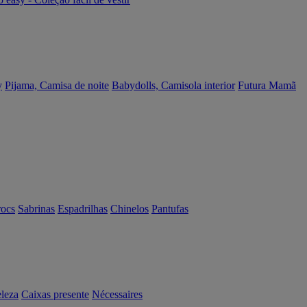
y
Pijama, Camisa de noite
Babydolls, Camisola interior
Futura Mamã
rocs
Sabrinas
Espadrilhas
Chinelos
Pantufas
eleza
Caixas presente
Nécessaires