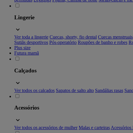
Lingerie
Ver toda a lingerie
Cuecas, shorty, fio dental
Cuecas menstruais
Sutiãs desportivos
Pós-operatório
Roupões de banho e robes
Ro
Plus size
Futura mamã
Calçados
Ver todos os calçados
Sapatos de salto alto
Sandálias rasas
Sand
Acessórios
Ver todos os acessórios de mulher
Malas e carteiras
Acessórios 