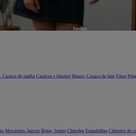
Denim
, Casaco de malha
Casacos e blusões
Blazer, Casaco de fato
Fatos
Pija
as
Mocassins, barcos
Botas, botins
Chinelos
Espadrilhas
Chinelos de c