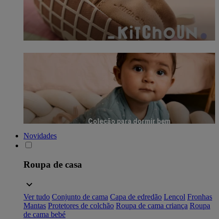
Coleção para dormir bem
Novidades
Roupa de casa
Ver tudo
Conjunto de cama
Capa de edredão
Lençol
Fronhas
Mantas
Protetores de colchão
Roupa de cama criança
Roupa
de cama bebé