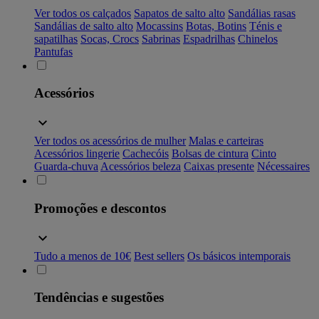
Ver todos os calçados
Sapatos de salto alto
Sandálias rasas
Sandálias de salto alto
Mocassins
Botas, Botins
Ténis e
sapatilhas
Socas, Crocs
Sabrinas
Espadrilhas
Chinelos
Pantufas
Acessórios
Ver todos os acessórios de mulher
Malas e carteiras
Acessórios lingerie
Cachecóis
Bolsas de cintura
Cinto
Guarda-chuva
Acessórios beleza
Caixas presente
Nécessaires
Promoções e descontos
Tudo a menos de 10€
Best sellers
Os básicos intemporais
Tendências e sugestões