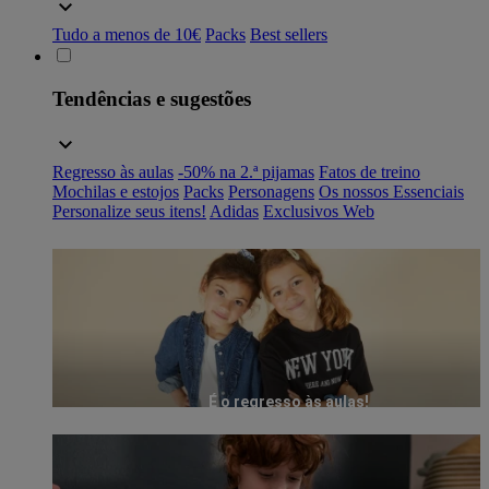
Tudo a menos de 10€
Packs
Best sellers
Tendências e sugestões
Regresso às aulas
-50% na 2.ª pijamas
Fatos de treino
Mochilas e estojos
Packs
Personagens
Os nossos Essenciais
Personalize seus itens!
Adidas
Exclusivos Web
É o regresso às aulas!