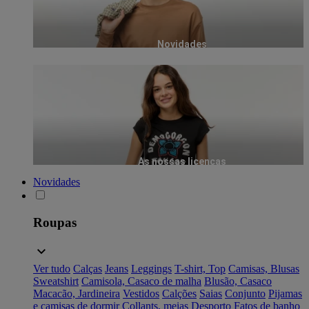
Novidades
As nossas licenças
Novidades
Roupas
Ver tudo
Calças
Jeans
Leggings
T-shirt, Top
Camisas, Blusas
Sweatshirt
Camisola, Casaco de malha
Blusão, Casaco
Macacão, Jardineira
Vestidos
Calções
Saias
Conjunto
Pijamas
e camisas de dormir
Collants, meias
Desporto
Fatos de banho