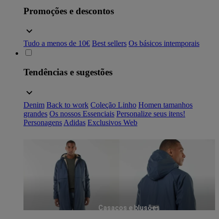
Promoções e descontos
Tudo a menos de 10€
Best sellers
Os básicos intemporais
Tendências e sugestões
Denim
Back to work
Coleção Linho
Homen tamanhos
grandes
Os nossos Essenciais
Personalize seus itens!
Personagens
Adidas
Exclusivos Web
Casacos e blusões