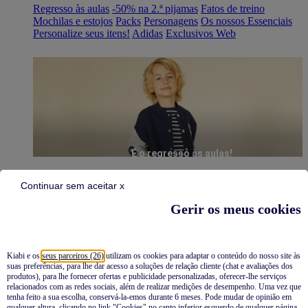
Regresso às aulas
-50% na 2.ª pijamas
Fatos de treino
Mochilas e estojos
Packs
Personagens
Os nossos Essenciais
Personalize seus itens!
Adidas
Exclusivos Web
É o regresso às aulas!
Continuar sem aceitar x
Gerir os meus cookies
Kiabi e os
seus parceiros (26)
utilizam os cookies para adaptar o conteúdo do nosso site às
suas preferências, para lhe dar acesso a soluções de relação cliente (chat e avaliações dos
Pijamas
produtos), para lhe fornecer ofertas e publicidade personalizadas, oferecer-lhe serviços
relacionados com as redes sociais, além de realizar medições de desempenho. Uma vez que
Novidades
tenha feito a sua escolha, conservá-la-emos durante 6 meses. Pode mudar de opinião em
qualquer altura, clicando no link "Cookies" no canto inferior esquerdo de qualquer página