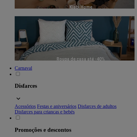
Kiabi Home
Roupa de casa até -40%
Carnaval
Disfarces
Acessórios
Festas e aniversários
Disfarces de adultos
Disfarces para crianças e bebés
Promoções e descontos