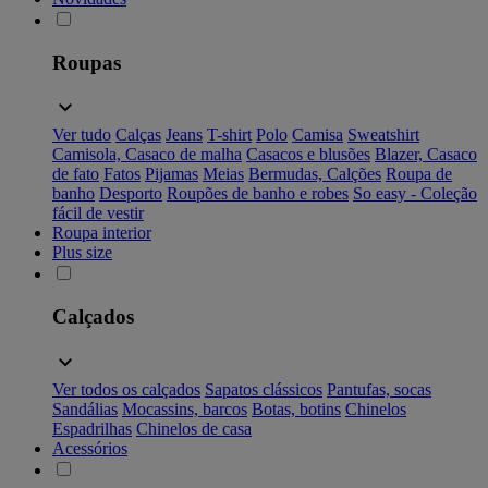
Roupas
Ver tudo
Calças
Jeans
T-shirt
Polo
Camisa
Sweatshirt
Camisola, Casaco de malha
Casacos e blusões
Blazer, Casaco
de fato
Fatos
Pijamas
Meias
Bermudas, Calções
Roupa de
banho
Desporto
Roupões de banho e robes
So easy - Coleção
fácil de vestir
Roupa interior
Plus size
Calçados
Ver todos os calçados
Sapatos clássicos
Pantufas, socas
Sandálias
Mocassins, barcos
Botas, botins
Chinelos
Espadrilhas
Chinelos de casa
Acessórios