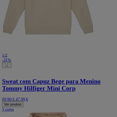
1
/
2
-31%
Sweat com Capuz Bege para Menino
Tommy Hilfiger Mini Corp
69,90 €
47,99 €
Ver produto
5 cores