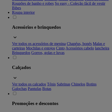
Roupões de banho e robes
So easy - Coleção fácil de vestir
Bibes
Roupa interior
Acessórios e brinquedos
Ver todos os acessórios de menina
Chapéus, bonés
Malas e
carteiras
Mochilas e estojos
Cinto
Acessórios cabelo
lancheira
Brinquedos
Gorros, golas e luvas
Calçados
Ver todos os calçados
Ténis
Sabrinas
Chinelos
Botins
Galochas
Pantufas
Botas
Promoções e descontos