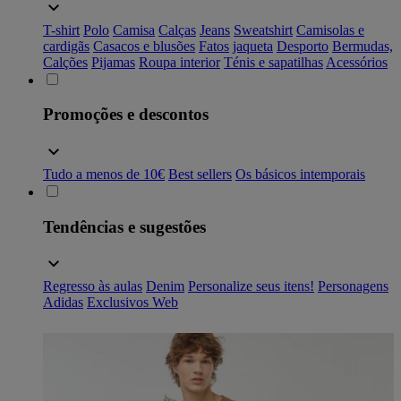
T-shirt
Polo
Camisa
Calças
Jeans
Sweatshirt
Camisolas e
cardigãs
Casacos e blusões
Fatos
jaqueta
Desporto
Bermudas,
Calções
Pijamas
Roupa interior
Ténis e sapatilhas
Acessórios
Promoções e descontos
Tudo a menos de 10€
Best sellers
Os básicos intemporais
Tendências e sugestões
Regresso às aulas
Denim
Personalize seus itens!
Personagens
Adidas
Exclusivos Web