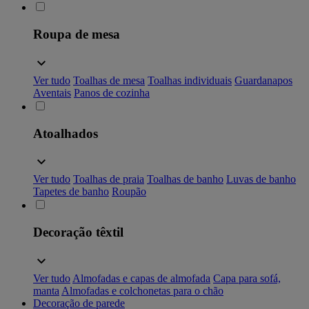
Roupa de mesa
Ver tudo
Toalhas de mesa
Toalhas individuais
Guardanapos
Aventais
Panos de cozinha
Atoalhados
Ver tudo
Toalhas de praia
Toalhas de banho
Luvas de banho
Tapetes de banho
Roupão
Decoração têxtil
Ver tudo
Almofadas e capas de almofada
Capa para sofá,
manta
Almofadas e colchonetas para o chão
Decoração de parede