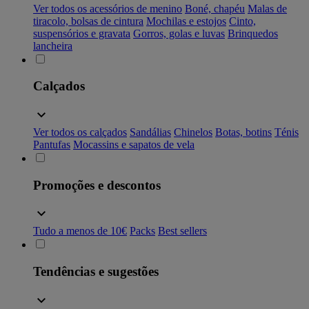
Ver todos os acessórios de menino
Boné, chapéu
Malas de
tiracolo, bolsas de cintura
Mochilas e estojos
Cinto,
suspensórios e gravata
Gorros, golas e luvas
Brinquedos
lancheira
Calçados
Ver todos os calçados
Sandálias
Chinelos
Botas, botins
Ténis
Pantufas
Mocassins e sapatos de vela
Promoções e descontos
Tudo a menos de 10€
Packs
Best sellers
Tendências e sugestões