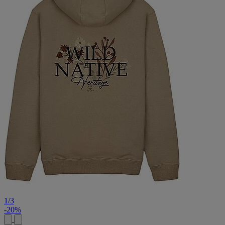
1
/
3
-20%