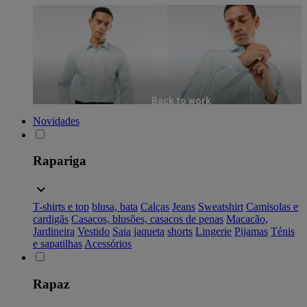
Back to work
Novidades
Rapariga
T-shirts e top
blusa, bata
Calças
Jeans
Sweatshirt
Camisolas e
cardigãs
Casacos, blusões, casacos de penas
Macacão,
Jardineira
Vestido
Saia
jaqueta
shorts
Lingerie
Pijamas
Ténis
e sapatilhas
Acessórios
Rapaz