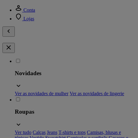
Conta
Lojas
Novidades
Ver as novidades de mulher
Ver as novidades de lingerie
Roupas
Ver tudo
Calças
Jeans
T-shirts e tops
Camisas, blusas e
túnicas
Vestido
Sweatshirt
Camisolas e cardigãs
Casacos e