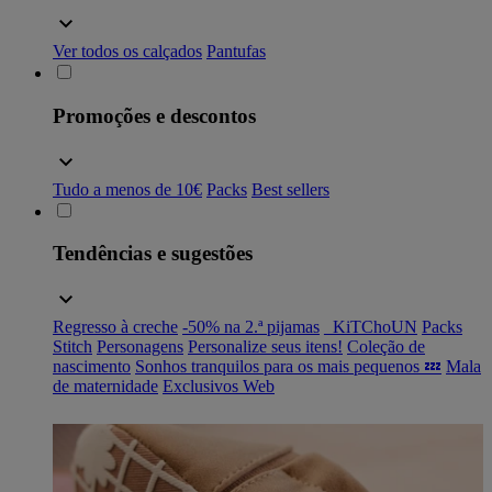
Ver todos os calçados
Pantufas
Promoções e descontos
Tudo a menos de 10€
Packs
Best sellers
Tendências e sugestões
Regresso à creche
-50% na 2.ª pijamas
_KiTChoUN
Packs
Stitch
Personagens
Personalize seus itens!
Coleção de
nascimento
Sonhos tranquilos para os mais pequenos 💤
Mala
de maternidade
Exclusivos Web