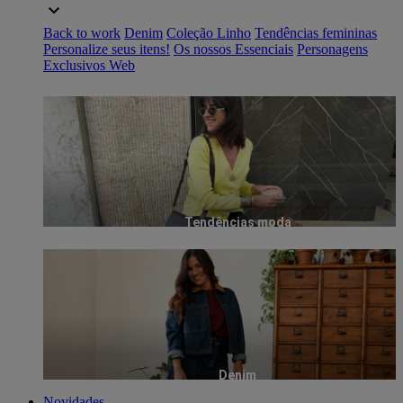
Back to work
Denim
Coleção Linho
Tendências femininas
Personalize seus itens!
Os nossos Essenciais
Personagens
Exclusivos Web
Tendências moda
Denim
Novidades