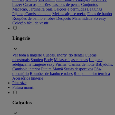
blazer
Casacos, blusões, casacos de penas
Conjuntos
Macacão, Jardineira
Saia
Calções e bermudas
Leggings
Pijama, Camisa de noite
Meias-calças e meias
Fatos de banho
Roupões de banho e robes
Desporto
Maternidade
So easy -
Coleção fácil de vestir
Lingerie
Ver toda a lingerie
Cuecas, shorty, fio dental
Cuecas
menstruais
Soutien
Body
Meias-calças e meias
Lingerie
adelgaçante
Lingerie sexy
Pijama, Camisa de noite
Babydolls,
Camisola interior
Futura Mamã
Sutiãs desportivos
Pós-
operatório
Roupões de banho e robes
Roupa interior térmica
Acessórios lingerie
Plus size
Futura mamã
Calçados