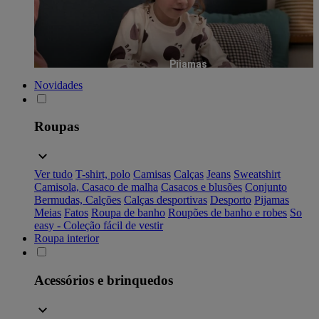
Pijamas
Novidades
Roupas
Ver tudo
T-shirt, polo
Camisas
Calças
Jeans
Sweatshirt
Camisola, Casaco de malha
Casacos e blusões
Conjunto
Bermudas, Calções
Calças desportivas
Desporto
Pijamas
Meias
Fatos
Roupa de banho
Roupões de banho e robes
So
easy - Coleção fácil de vestir
Roupa interior
Acessórios e brinquedos