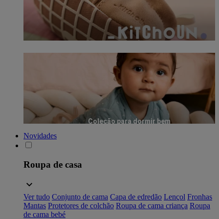
Coleção para dormir bem
Novidades
Roupa de casa
Ver tudo
Conjunto de cama
Capa de edredão
Lençol
Fronhas
Mantas
Protetores de colchão
Roupa de cama criança
Roupa
de cama bebé