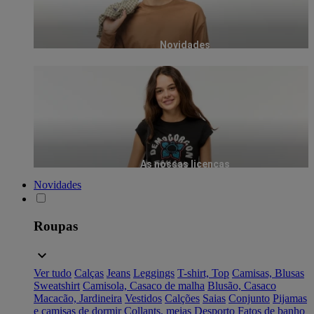
Novidades
As nossas licenças
Novidades
Roupas
Ver tudo
Calças
Jeans
Leggings
T-shirt, Top
Camisas, Blusas
Sweatshirt
Camisola, Casaco de malha
Blusão, Casaco
Macacão, Jardineira
Vestidos
Calções
Saias
Conjunto
Pijamas
e camisas de dormir
Collants, meias
Desporto
Fatos de banho