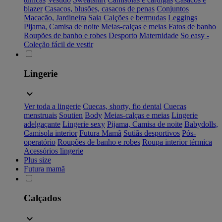
blazer
Casacos, blusões, casacos de penas
Conjuntos
Macacão, Jardineira
Saia
Calções e bermudas
Leggings
Pijama, Camisa de noite
Meias-calças e meias
Fatos de banho
Roupões de banho e robes
Desporto
Maternidade
So easy -
Coleção fácil de vestir
Lingerie
Ver toda a lingerie
Cuecas, shorty, fio dental
Cuecas
menstruais
Soutien
Body
Meias-calças e meias
Lingerie
adelgaçante
Lingerie sexy
Pijama, Camisa de noite
Babydolls,
Camisola interior
Futura Mamã
Sutiãs desportivos
Pós-
operatório
Roupões de banho e robes
Roupa interior térmica
Acessórios lingerie
Plus size
Futura mamã
Calçados