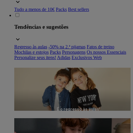
Tudo a menos de 10€
Packs
Best sellers
Tendências e sugestões
Regresso às aulas
-50% na 2.ª pijamas
Fatos de treino
Mochilas e estojos
Packs
Personagens
Os nossos Essenciais
Personalize seus itens!
Adidas
Exclusivos Web
É o regresso às aulas!