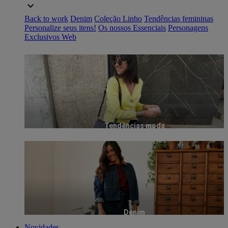
Back to work
Denim
Coleção Linho
Tendências femininas
Personalize seus itens!
Os nossos Essenciais
Personagens
Exclusivos Web
Tendências moda
Denim
Novidades