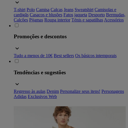
T-shirt
Polo
Camisa
Calças
Jeans
Sweatshirt
Camisolas e
cardigãs
Casacos e blusões
Fatos
jaqueta
Desporto
Bermudas,
Calções
Pijamas
Roupa interior
Ténis e sapatilhas
Acessórios
Promoções e descontos
Tudo a menos de 10€
Best sellers
Os básicos intemporais
Tendências e sugestões
Regresso às aulas
Denim
Personalize seus itens!
Personagens
Adidas
Exclusivos Web