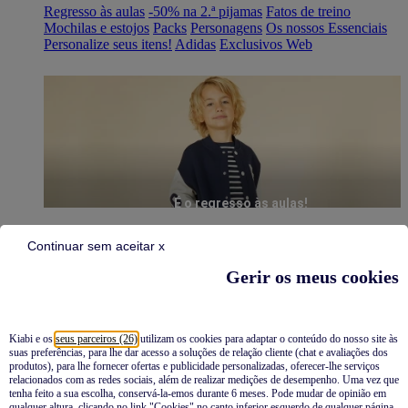
Regresso às aulas
-50% na 2.ª pijamas
Fatos de treino
Mochilas e estojos
Packs
Personagens
Os nossos Essenciais
Personalize seus itens!
Adidas
Exclusivos Web
É o regresso às aulas!
Continuar sem aceitar x
Gerir os meus cookies
Kiabi e os
seus parceiros (26)
utilizam os cookies para adaptar o conteúdo do nosso site às
suas preferências, para lhe dar acesso a soluções de relação cliente (chat e avaliações dos
Pijamas
produtos), para lhe fornecer ofertas e publicidade personalizadas, oferecer-lhe serviços
relacionados com as redes sociais, além de realizar medições de desempenho. Uma vez que
Novidades
tenha feito a sua escolha, conservá-la-emos durante 6 meses. Pode mudar de opinião em
qualquer altura, clicando no link "Cookies" no canto inferior esquerdo de qualquer página