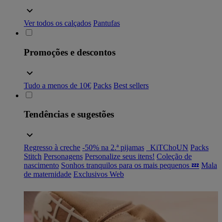
Ver todos os calçados
Pantufas
Promoções e descontos
Tudo a menos de 10€
Packs
Best sellers
Tendências e sugestões
Regresso à creche
-50% na 2.ª pijamas
_KiTChoUN
Packs
Stitch
Personagens
Personalize seus itens!
Coleção de
nascimento
Sonhos tranquilos para os mais pequenos 💤
Mala
de maternidade
Exclusivos Web