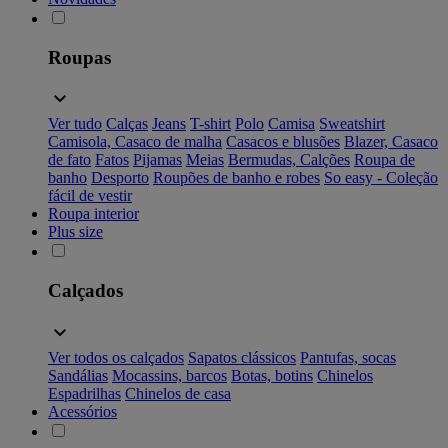
Roupas
Ver tudo
Calças
Jeans
T-shirt
Polo
Camisa
Sweatshirt
Camisola, Casaco de malha
Casacos e blusões
Blazer, Casaco
de fato
Fatos
Pijamas
Meias
Bermudas, Calções
Roupa de
banho
Desporto
Roupões de banho e robes
So easy - Coleção
fácil de vestir
Roupa interior
Plus size
Calçados
Ver todos os calçados
Sapatos clássicos
Pantufas, socas
Sandálias
Mocassins, barcos
Botas, botins
Chinelos
Espadrilhas
Chinelos de casa
Acessórios