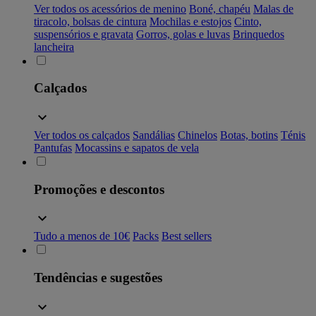
Ver todos os acessórios de menino
Boné, chapéu
Malas de
tiracolo, bolsas de cintura
Mochilas e estojos
Cinto,
suspensórios e gravata
Gorros, golas e luvas
Brinquedos
lancheira
Calçados
Ver todos os calçados
Sandálias
Chinelos
Botas, botins
Ténis
Pantufas
Mocassins e sapatos de vela
Promoções e descontos
Tudo a menos de 10€
Packs
Best sellers
Tendências e sugestões