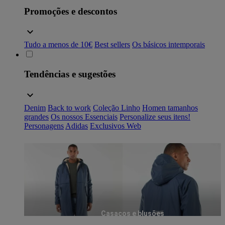
Promoções e descontos
Tudo a menos de 10€
Best sellers
Os básicos intemporais
Tendências e sugestões
Denim
Back to work
Coleção Linho
Homen tamanhos
grandes
Os nossos Essenciais
Personalize seus itens!
Personagens
Adidas
Exclusivos Web
Casacos e blusões