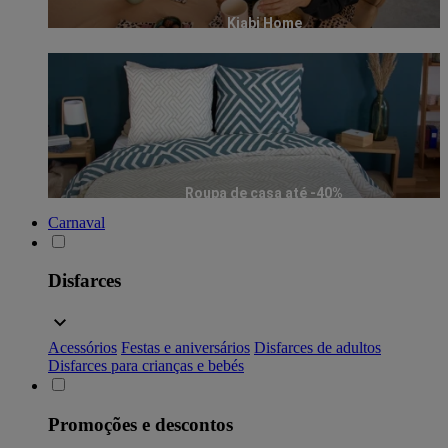
Kiabi Home
Roupa de casa até -40%
Carnaval
Disfarces
Acessórios
Festas e aniversários
Disfarces de adultos
Disfarces para crianças e bebés
Promoções e descontos