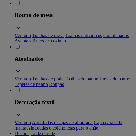
Roupa de mesa
Ver tudo
Toalhas de mesa
Toalhas individuais
Guardanapos
Aventais
Panos de cozinha
Atoalhados
Ver tudo
Toalhas de praia
Toalhas de banho
Luvas de banho
Tapetes de banho
Roupão
Decoração têxtil
Ver tudo
Almofadas e capas de almofada
Capa para sofá,
manta
Almofadas e colchonetas para o chão
Decoração de parede