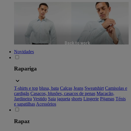
Back to work
Novidades
Rapariga
T-shirts e top
blusa, bata
Calças
Jeans
Sweatshirt
Camisolas e
cardigãs
Casacos, blusões, casacos de penas
Macacão,
Jardineira
Vestido
Saia
jaqueta
shorts
Lingerie
Pijamas
Ténis
e sapatilhas
Acessórios
Rapaz