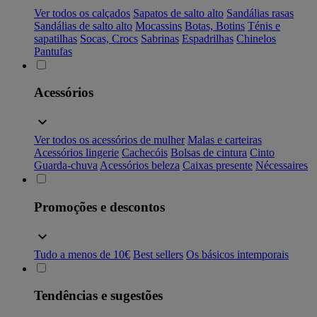
Ver todos os calçados
Sapatos de salto alto
Sandálias rasas
Sandálias de salto alto
Mocassins
Botas, Botins
Ténis e
sapatilhas
Socas, Crocs
Sabrinas
Espadrilhas
Chinelos
Pantufas
Acessórios
Ver todos os acessórios de mulher
Malas e carteiras
Acessórios lingerie
Cachecóis
Bolsas de cintura
Cinto
Guarda-chuva
Acessórios beleza
Caixas presente
Nécessaires
Promoções e descontos
Tudo a menos de 10€
Best sellers
Os básicos intemporais
Tendências e sugestões