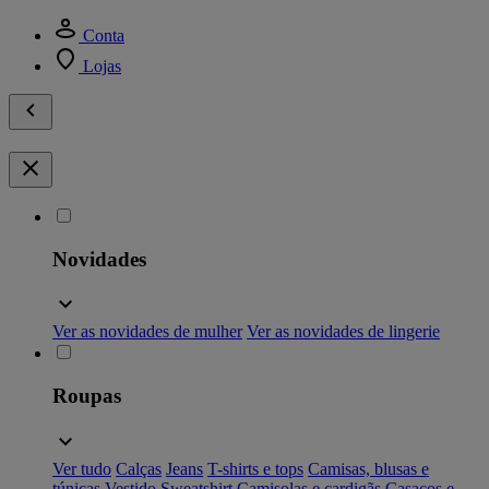
Conta
Lojas
Novidades
Ver as novidades de mulher
Ver as novidades de lingerie
Roupas
Ver tudo
Calças
Jeans
T-shirts e tops
Camisas, blusas e
túnicas
Vestido
Sweatshirt
Camisolas e cardigãs
Casacos e