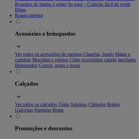
Roupões de banho e robes
So easy - Coleção fácil de vestir
Bibes
Roupa interior
Acessórios e brinquedos
Ver todos os acessórios de menina
Chapéus, bonés
Malas e
carteiras
Mochilas e estojos
Cinto
Acessórios cabelo
lancheira
Brinquedos
Gorros, golas e luvas
Calçados
Ver todos os calçados
Ténis
Sabrinas
Chinelos
Botins
Galochas
Pantufas
Botas
Promoções e descontos