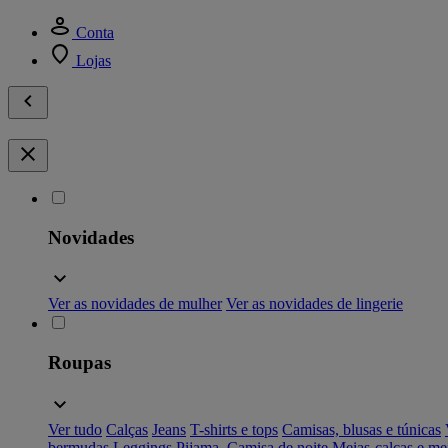
Conta
Lojas
Novidades
Ver as novidades de mulher
Ver as novidades de lingerie
Roupas
Ver tudo
Calças
Jeans
T-shirts e tops
Camisas, blusas e túnicas
bermudas
Leggings
Pijama, Camisa de noite
Meias-calças e me