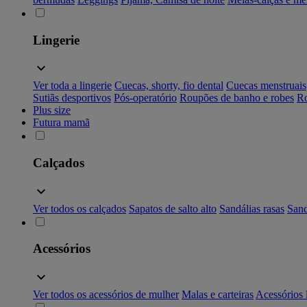
Lingerie
Ver toda a lingerie
Cuecas, shorty, fio dental
Cuecas menstruais
Sutiãs desportivos
Pós-operatório
Roupões de banho e robes
Ro
Plus size
Futura mamã
Calçados
Ver todos os calçados
Sapatos de salto alto
Sandálias rasas
Sand
Acessórios
Ver todos os acessórios de mulher
Malas e carteiras
Acessórios 