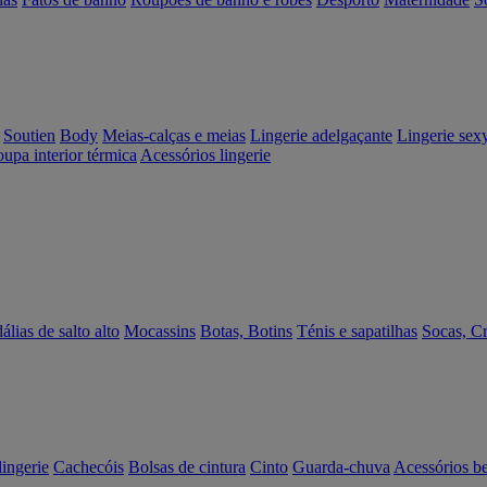
Soutien
Body
Meias-calças e meias
Lingerie adelgaçante
Lingerie sex
upa interior térmica
Acessórios lingerie
álias de salto alto
Mocassins
Botas, Botins
Ténis e sapatilhas
Socas, C
lingerie
Cachecóis
Bolsas de cintura
Cinto
Guarda-chuva
Acessórios b