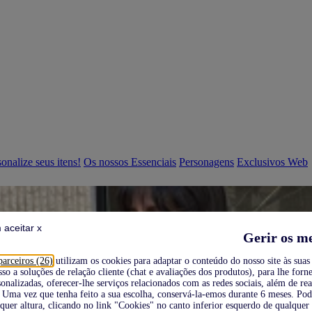
onalize seus itens!
Os nossos Essenciais
Personagens
Exclusivos Web
 aceitar x
Gerir os m
parceiros (26)
utilizam os cookies para adaptar o conteúdo do nosso site às suas 
sso a soluções de relação cliente (chat e avaliações dos produtos), para lhe forne
onalizadas, oferecer-lhe serviços relacionados com as redes sociais, além de re
Uma vez que tenha feito a sua escolha, conservá-la-emos durante 6 meses. Po
quer altura, clicando no link "Cookies" no canto inferior esquerdo de qualquer