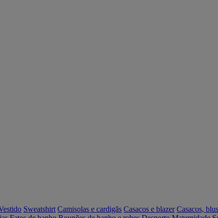
Vestido
Sweatshirt
Camisolas e cardigãs
Casacos e blazer
Casacos, blus
ias
Fatos de banho
Roupões de banho e robes
Desporto
Maternidade
S