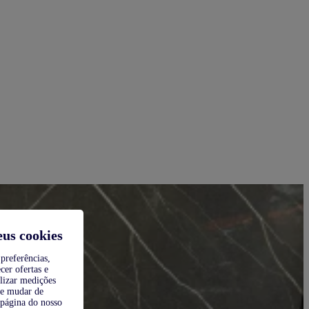
eus cookies
preferências,
cer ofertas e
alizar medições
de mudar de
 página do nosso