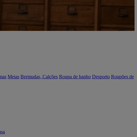
mas
Meias
Bermudas, Calções
Roupa de banho
Desporto
Roupões de
asa