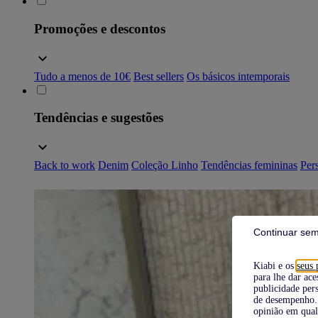
Promoções e descontos
Tudo a menos de 10€
Best sellers
Os básicos intemporais
Tendências e sugestões
Back to work
Denim
Coleção Linho
Tendências femininas
Pers
Continuar sem
Kiabi e os
seus 
para lhe dar ace
publicidade pers
de desempenho. 
opinião em qual