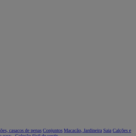
ões, casacos de penas
Conjuntos
Macacão, Jardineira
Saia
Calções e
o easy - Coleção fácil de vestir