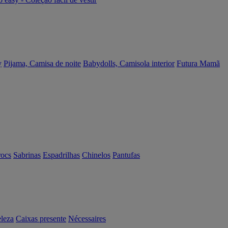
y
Pijama, Camisa de noite
Babydolls, Camisola interior
Futura Mamã
rocs
Sabrinas
Espadrilhas
Chinelos
Pantufas
eleza
Caixas presente
Nécessaires