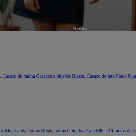
Denim
, Casaco de malha
Casacos e blusões
Blazer, Casaco de fato
Fatos
Pija
as
Mocassins, barcos
Botas, botins
Chinelos
Espadrilhas
Chinelos de c