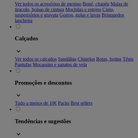
Ver todos os acessórios de menino
Boné, chapéu
Malas de
tiracolo, bolsas de cintura
Mochilas e estojos
Cinto,
suspensórios e gravata
Gorros, golas e luvas
Brinquedos
lancheira
Calçados
Ver todos os calçados
Sandálias
Chinelos
Botas, botins
Ténis
Pantufas
Mocassins e sapatos de vela
Promoções e descontos
Tudo a menos de 10€
Packs
Best sellers
Tendências e sugestões