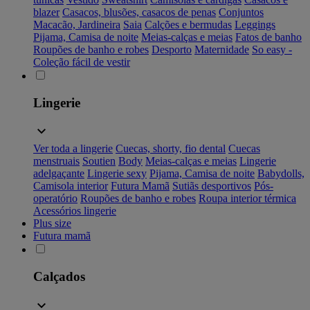
blazer
Casacos, blusões, casacos de penas
Conjuntos
Macacão, Jardineira
Saia
Calções e bermudas
Leggings
Pijama, Camisa de noite
Meias-calças e meias
Fatos de banho
Roupões de banho e robes
Desporto
Maternidade
So easy -
Coleção fácil de vestir
Lingerie
Ver toda a lingerie
Cuecas, shorty, fio dental
Cuecas
menstruais
Soutien
Body
Meias-calças e meias
Lingerie
adelgaçante
Lingerie sexy
Pijama, Camisa de noite
Babydolls,
Camisola interior
Futura Mamã
Sutiãs desportivos
Pós-
operatório
Roupões de banho e robes
Roupa interior térmica
Acessórios lingerie
Plus size
Futura mamã
Calçados