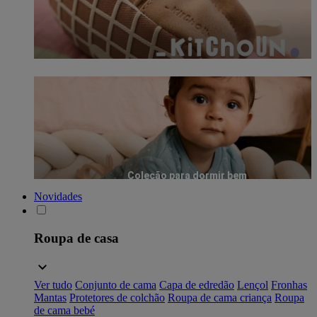
Coleção para dormir bem
Novidades
Roupa de casa
Ver tudo
Conjunto de cama
Capa de edredão
Lençol
Fronhas
Mantas
Protetores de colchão
Roupa de cama criança
Roupa
de cama bebé