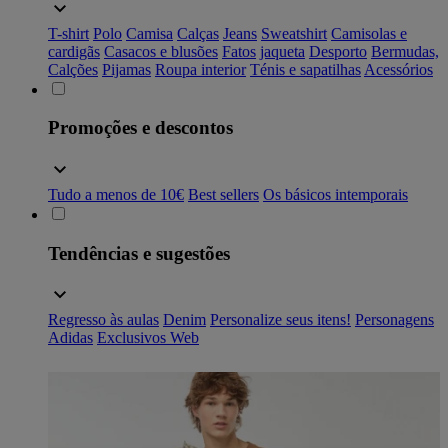
T-shirt
Polo
Camisa
Calças
Jeans
Sweatshirt
Camisolas e
cardigãs
Casacos e blusões
Fatos
jaqueta
Desporto
Bermudas,
Calções
Pijamas
Roupa interior
Ténis e sapatilhas
Acessórios
Promoções e descontos
Tudo a menos de 10€
Best sellers
Os básicos intemporais
Tendências e sugestões
Regresso às aulas
Denim
Personalize seus itens!
Personagens
Adidas
Exclusivos Web