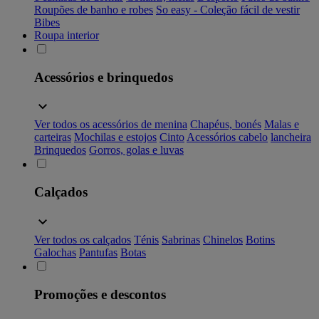
Roupões de banho e robes
So easy - Coleção fácil de vestir
Bibes
Roupa interior
Acessórios e brinquedos
Ver todos os acessórios de menina
Chapéus, bonés
Malas e
carteiras
Mochilas e estojos
Cinto
Acessórios cabelo
lancheira
Brinquedos
Gorros, golas e luvas
Calçados
Ver todos os calçados
Ténis
Sabrinas
Chinelos
Botins
Galochas
Pantufas
Botas
Promoções e descontos