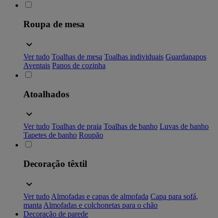
Roupa de mesa
Ver tudo
Toalhas de mesa
Toalhas individuais
Guardanapos
Aventais
Panos de cozinha
Atoalhados
Ver tudo
Toalhas de praia
Toalhas de banho
Luvas de banho
Tapetes de banho
Roupão
Decoração têxtil
Ver tudo
Almofadas e capas de almofada
Capa para sofá,
manta
Almofadas e colchonetas para o chão
Decoração de parede