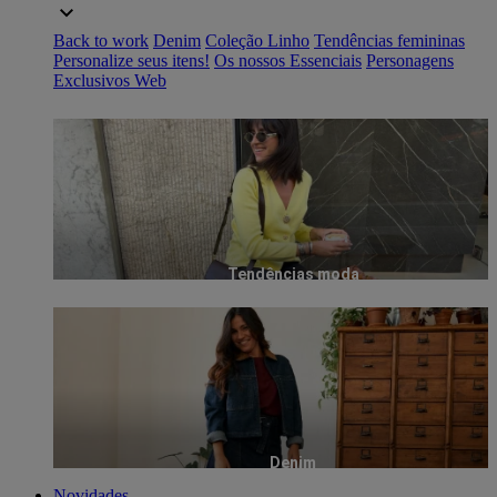
Back to work
Denim
Coleção Linho
Tendências femininas
Personalize seus itens!
Os nossos Essenciais
Personagens
Exclusivos Web
Tendências moda
Denim
Novidades