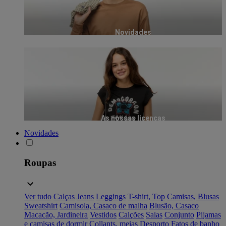
Novidades
As nossas licenças
Novidades
Roupas
Ver tudo
Calças
Jeans
Leggings
T-shirt, Top
Camisas, Blusas
Sweatshirt
Camisola, Casaco de malha
Blusão, Casaco
Macacão, Jardineira
Vestidos
Calções
Saias
Conjunto
Pijamas
e camisas de dormir
Collants, meias
Desporto
Fatos de banho