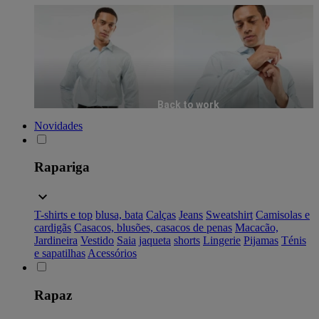
Back to work
Novidades
Rapariga
T-shirts e top
blusa, bata
Calças
Jeans
Sweatshirt
Camisolas e
cardigãs
Casacos, blusões, casacos de penas
Macacão,
Jardineira
Vestido
Saia
jaqueta
shorts
Lingerie
Pijamas
Ténis
e sapatilhas
Acessórios
Rapaz