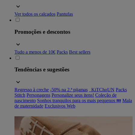
Ver todos os calçados
Pantufas
Promoções e descontos
Tudo a menos de 10€
Packs
Best sellers
Tendências e sugestões
Regresso à creche
-50% na 2.ª pijamas
_KiTChoUN
Packs
Stitch
Personagens
Personalize seus itens!
Coleção de
nascimento
Sonhos tranquilos para os mais pequenos 💤
Mala
de maternidade
Exclusivos Web