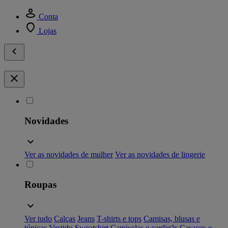
Conta
Lojas
Novidades
Ver as novidades de mulher
Ver as novidades de lingerie
Roupas
Ver tudo
Calças
Jeans
T-shirts e tops
Camisas, blusas e
túnicas
Vestido
Sweatshirt
Camisolas e cardigãs
Casacos e