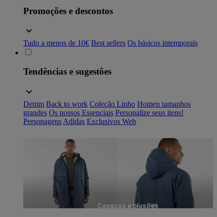
Promoções e descontos
Tudo a menos de 10€
Best sellers
Os básicos intemporais
Tendências e sugestões
Denim
Back to work
Coleção Linho
Homen tamanhos
grandes
Os nossos Essenciais
Personalize seus itens!
Personagens
Adidas
Exclusivos Web
Casacos e blusões