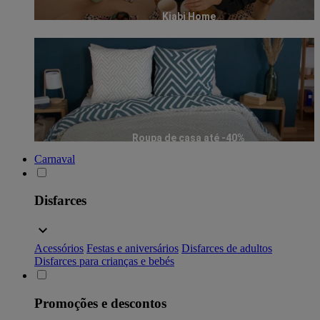
Kiabi Home
Roupa de casa até -40%
Carnaval
Disfarces
Acessórios
Festas e aniversários
Disfarces de adultos
Disfarces para crianças e bebés
Promoções e descontos