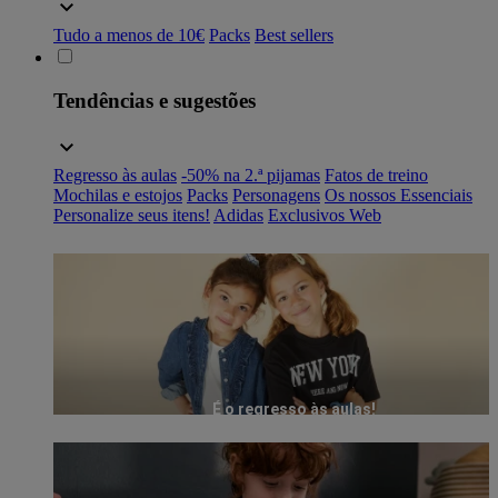
Tudo a menos de 10€
Packs
Best sellers
Tendências e sugestões
Regresso às aulas
-50% na 2.ª pijamas
Fatos de treino
Mochilas e estojos
Packs
Personagens
Os nossos Essenciais
Personalize seus itens!
Adidas
Exclusivos Web
É o regresso às aulas!