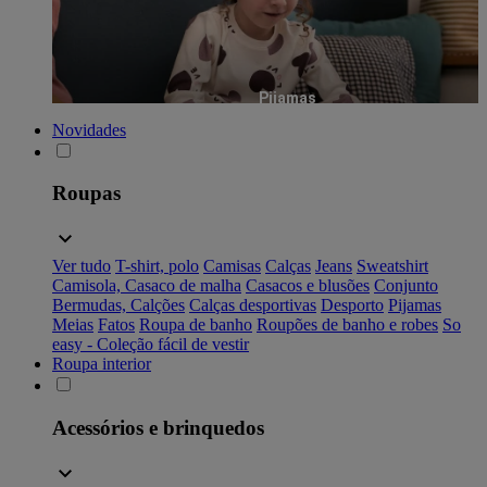
Pijamas
Novidades
Roupas
Ver tudo
T-shirt, polo
Camisas
Calças
Jeans
Sweatshirt
Camisola, Casaco de malha
Casacos e blusões
Conjunto
Bermudas, Calções
Calças desportivas
Desporto
Pijamas
Meias
Fatos
Roupa de banho
Roupões de banho e robes
So
easy - Coleção fácil de vestir
Roupa interior
Acessórios e brinquedos