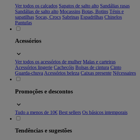
Ver todos os calçados
Sapatos de salto alto
Sandálias rasas
Sandálias de salto alto
Mocassins
Botas, Botins
Ténis e
sapatilhas
Socas, Crocs
Sabrinas
Espadrilhas
Chinelos
Pantufas
Acessórios
Ver todos os acessórios de mulher
Malas e carteiras
Acessórios lingerie
Cachecóis
Bolsas de cintura
Cinto
Guarda-chuva
Acessórios beleza
Caixas presente
Nécessaires
Promoções e descontos
Tudo a menos de 10€
Best sellers
Os básicos intemporais
Tendências e sugestões