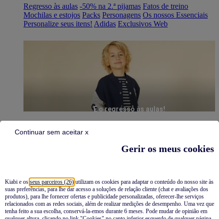
Regresso às aulas
-50% na 2.ª pijamas
Fatos de treino
Mochilas e estojos
Packs
Personagens
Os nossos Essenciais
Personalize seus itens!
Adidas
Exclusivos Web
É o regresso às aulas!
Continuar sem aceitar x
Gerir os meus cookies
Kiabi e os
seus parceiros (26)
utilizam os cookies para adaptar o conteúdo do nosso site às
suas preferências, para lhe dar acesso a soluções de relação cliente (chat e avaliações dos
Pijamas
produtos), para lhe fornecer ofertas e publicidade personalizadas, oferecer-lhe serviços
relacionados com as redes sociais, além de realizar medições de desempenho. Uma vez que
Novidades
tenha feito a sua escolha, conservá-la-emos durante 6 meses. Pode mudar de opinião em
qualquer altura, clicando no link "Cookies" no canto inferior esquerdo de qualquer página