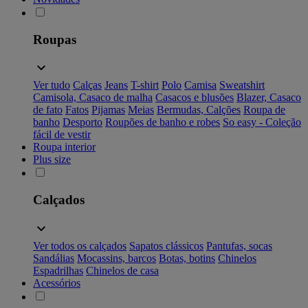
Roupas
Ver tudo
Calças
Jeans
T-shirt
Polo
Camisa
Sweatshirt
Camisola, Casaco de malha
Casacos e blusões
Blazer, Casaco
de fato
Fatos
Pijamas
Meias
Bermudas, Calções
Roupa de
banho
Desporto
Roupões de banho e robes
So easy - Coleção
fácil de vestir
Roupa interior
Plus size
Calçados
Ver todos os calçados
Sapatos clássicos
Pantufas, socas
Sandálias
Mocassins, barcos
Botas, botins
Chinelos
Espadrilhas
Chinelos de casa
Acessórios