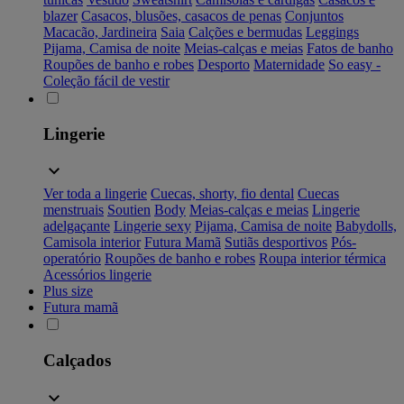
blazer
Casacos, blusões, casacos de penas
Conjuntos
Macacão, Jardineira
Saia
Calções e bermudas
Leggings
Pijama, Camisa de noite
Meias-calças e meias
Fatos de banho
Roupões de banho e robes
Desporto
Maternidade
So easy -
Coleção fácil de vestir
Lingerie
Ver toda a lingerie
Cuecas, shorty, fio dental
Cuecas
menstruais
Soutien
Body
Meias-calças e meias
Lingerie
adelgaçante
Lingerie sexy
Pijama, Camisa de noite
Babydolls,
Camisola interior
Futura Mamã
Sutiãs desportivos
Pós-
operatório
Roupões de banho e robes
Roupa interior térmica
Acessórios lingerie
Plus size
Futura mamã
Calçados