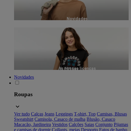
Novidades
As nossas licenças
Novidades
Roupas
Ver tudo
Calças
Jeans
Leggings
T-shirt, Top
Camisas, Blusas
Sweatshirt
Camisola, Casaco de malha
Blusão, Casaco
Macacão, Jardineira
Vestidos
Calções
Saias
Conjunto
Pijamas
e camisas de dormir
Collants, meias
Desporto
Fatos de banho