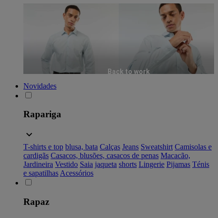
Back to work
Novidades
Rapariga
T-shirts e top
blusa, bata
Calças
Jeans
Sweatshirt
Camisolas e
cardigãs
Casacos, blusões, casacos de penas
Macacão,
Jardineira
Vestido
Saia
jaqueta
shorts
Lingerie
Pijamas
Ténis
e sapatilhas
Acessórios
Rapaz