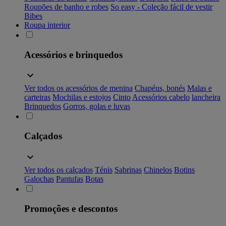
Roupões de banho e robes
So easy - Coleção fácil de vestir
Bibes
Roupa interior
Acessórios e brinquedos
Ver todos os acessórios de menina
Chapéus, bonés
Malas e
carteiras
Mochilas e estojos
Cinto
Acessórios cabelo
lancheira
Brinquedos
Gorros, golas e luvas
Calçados
Ver todos os calçados
Ténis
Sabrinas
Chinelos
Botins
Galochas
Pantufas
Botas
Promoções e descontos