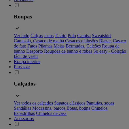
Roupas
Ver tudo
Calças
Jeans
T-shirt
Polo
Camisa
Sweatshirt
Camisola, Casaco de malha
Casacos e blusões
Blazer, Casaco
de fato
Fatos
Pijamas
Meias
Bermudas, Calções
Roupa de
banho
Desporto
Roupões de banho e robes
So easy - Coleção
fácil de vestir
Roupa interior
Plus size
Calçados
Ver todos os calçados
Sapatos clássicos
Pantufas, socas
Sandálias
Mocassins, barcos
Botas, botins
Chinelos
Espadrilhas
Chinelos de casa
Acessórios