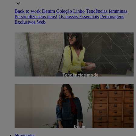
Back to work
Denim
Coleção Linho
Tendências femininas
Personalize seus itens!
Os nossos Essenciais
Personagens
Exclusivos Web
Tendências moda
Denim
Novidades