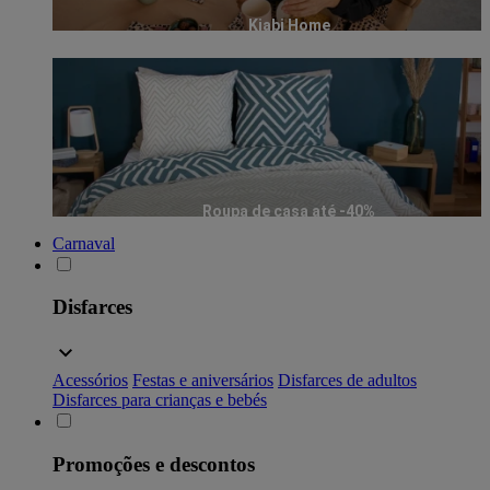
Kiabi Home
Roupa de casa até -40%
Carnaval
Disfarces
Acessórios
Festas e aniversários
Disfarces de adultos
Disfarces para crianças e bebés
Promoções e descontos