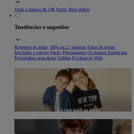
Tudo a menos de 10€
Packs
Best sellers
Tendências e sugestões
Regresso às aulas
-50% na 2.ª pijamas
Fatos de treino
Mochilas e estojos
Packs
Personagens
Os nossos Essenciais
Personalize seus itens!
Adidas
Exclusivos Web
É o regresso às aulas!