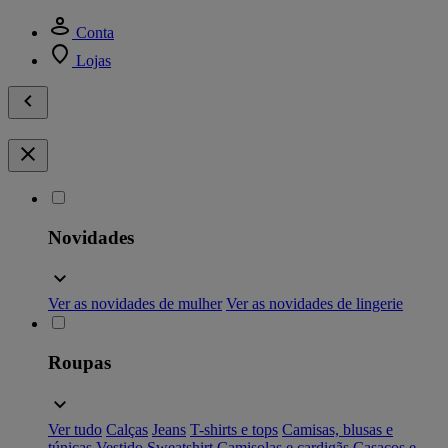
Conta
Lojas
Novidades
Ver as novidades de mulher
Ver as novidades de lingerie
Roupas
Ver tudo
Calças
Jeans
T-shirts e tops
Camisas, blusas e
túnicas
Vestido
Sweatshirt
Camisolas e cardigãs
Casacos e