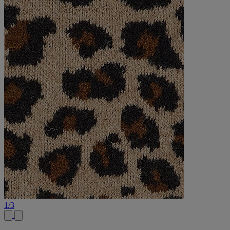
1
/
3