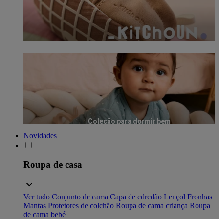
Coleção para dormir bem
Novidades
Roupa de casa
Ver tudo
Conjunto de cama
Capa de edredão
Lençol
Fronhas
Mantas
Protetores de colchão
Roupa de cama criança
Roupa
de cama bebé