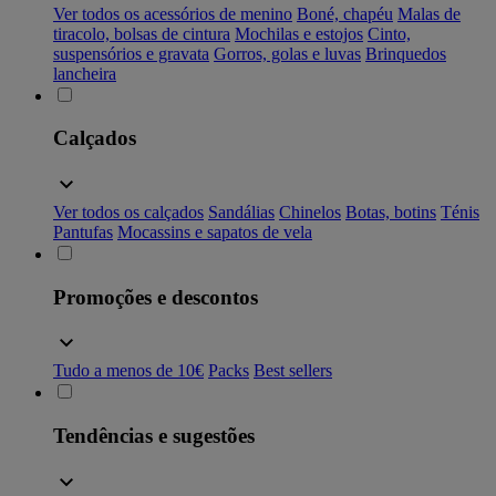
Ver todos os acessórios de menino
Boné, chapéu
Malas de
tiracolo, bolsas de cintura
Mochilas e estojos
Cinto,
suspensórios e gravata
Gorros, golas e luvas
Brinquedos
lancheira
Calçados
Ver todos os calçados
Sandálias
Chinelos
Botas, botins
Ténis
Pantufas
Mocassins e sapatos de vela
Promoções e descontos
Tudo a menos de 10€
Packs
Best sellers
Tendências e sugestões