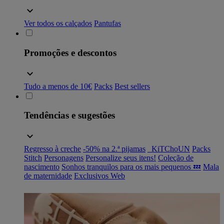
Ver todos os calçados
Pantufas
Promoções e descontos
Tudo a menos de 10€
Packs
Best sellers
Tendências e sugestões
Regresso à creche
-50% na 2.ª pijamas
_KiTChoUN
Packs
Stitch
Personagens
Personalize seus itens!
Coleção de
nascimento
Sonhos tranquilos para os mais pequenos 💤
Mala
de maternidade
Exclusivos Web