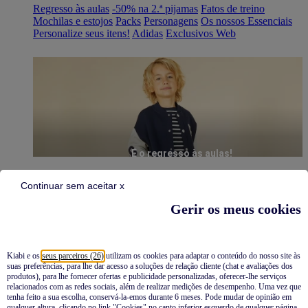
Regresso às aulas
-50% na 2.ª pijamas
Fatos de treino
Mochilas e estojos
Packs
Personagens
Os nossos Essenciais
Personalize seus itens!
Adidas
Exclusivos Web
É o regresso às aulas!
Continuar sem aceitar x
Gerir os meus cookies
Kiabi e os
seus parceiros (26)
utilizam os cookies para adaptar o conteúdo do nosso site às
suas preferências, para lhe dar acesso a soluções de relação cliente (chat e avaliações dos
Pijamas
produtos), para lhe fornecer ofertas e publicidade personalizadas, oferecer-lhe serviços
relacionados com as redes sociais, além de realizar medições de desempenho. Uma vez que
Novidades
tenha feito a sua escolha, conservá-la-emos durante 6 meses. Pode mudar de opinião em
qualquer altura, clicando no link "Cookies" no canto inferior esquerdo de qualquer página