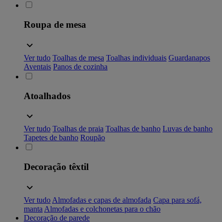
Roupa de mesa
Ver tudo
Toalhas de mesa
Toalhas individuais
Guardanapos
Aventais
Panos de cozinha
Atoalhados
Ver tudo
Toalhas de praia
Toalhas de banho
Luvas de banho
Tapetes de banho
Roupão
Decoração têxtil
Ver tudo
Almofadas e capas de almofada
Capa para sofá,
manta
Almofadas e colchonetas para o chão
Decoração de parede