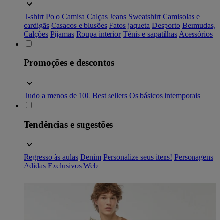
T-shirt
Polo
Camisa
Calças
Jeans
Sweatshirt
Camisolas e
cardigãs
Casacos e blusões
Fatos
jaqueta
Desporto
Bermudas,
Calções
Pijamas
Roupa interior
Ténis e sapatilhas
Acessórios
Promoções e descontos
Tudo a menos de 10€
Best sellers
Os básicos intemporais
Tendências e sugestões
Regresso às aulas
Denim
Personalize seus itens!
Personagens
Adidas
Exclusivos Web