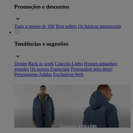
Promoções e descontos
Tudo a menos de 10€
Best sellers
Os básicos intemporais
Tendências e sugestões
Denim
Back to work
Coleção Linho
Homen tamanhos
grandes
Os nossos Essenciais
Personalize seus itens!
Personagens
Adidas
Exclusivos Web
Casacos e blusões