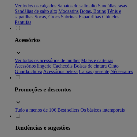
Ver todos os calçados
Sapatos de salto alto
Sandálias rasas
Sandálias de salto alto
Mocassins
Botas, Botins
Ténis e
sapatilhas
Socas, Crocs
Sabrinas
Espadrilhas
Chinelos
Pantufas
Acessórios
Ver todos os acessórios de mulher
Malas e carteiras
Acessórios lingerie
Cachecóis
Bolsas de cintura
Cinto
Guarda-chuva
Acessórios beleza
Caixas presente
Nécessaires
Promoções e descontos
Tudo a menos de 10€
Best sellers
Os básicos intemporais
Tendências e sugestões