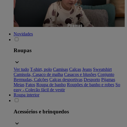
Pijamas
Novidades
Roupas
Ver tudo
T-shirt, polo
Camisas
Calças
Jeans
Sweatshirt
Camisola, Casaco de malha
Casacos e blusões
Conjunto
Bermudas, Calções
Calças desportivas
Desporto
Pijamas
Meias
Fatos
Roupa de banho
Roupões de banho e robes
So
easy - Coleção fácil de vestir
Roupa interior
Acessórios e brinquedos