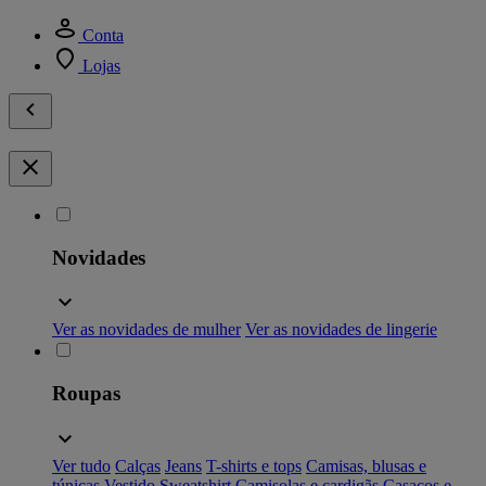
Conta
Lojas
Novidades
Ver as novidades de mulher
Ver as novidades de lingerie
Roupas
Ver tudo
Calças
Jeans
T-shirts e tops
Camisas, blusas e
túnicas
Vestido
Sweatshirt
Camisolas e cardigãs
Casacos e