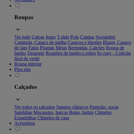
Roupas
Ver tudo
Calças
Jeans
T-shirt
Polo
Camisa
Sweatshirt
Camisola, Casaco de malha
Casacos e blusões
Blazer, Casaco
de fato
Fatos
Pijamas
Meias
Bermudas, Calções
Roupa de
banho
Desporto
Roupões de banho e robes
So easy - Coleção
fácil de vestir
Roupa interior
Plus size
Calçados
Ver todos os calçados
Sapatos clássicos
Pantufas, socas
Sandálias
Mocassins, barcos
Botas, botins
Chinelos
Espadrilhas
Chinelos de casa
Acessórios