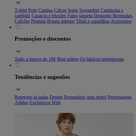
T-shirt
Polo
Camisa
Calças
Jeans
Sweatshirt
Camisolas e
cardigãs
Casacos e blusões
Fatos
jaqueta
Desporto
Bermudas,
Calções
Pijamas
Roupa interior
Ténis e sapatilhas
Acessórios
Promoções e descontos
Tudo a menos de 10€
Best sellers
Os básicos intemporais
Tendências e sugestões
Regresso às aulas
Denim
Personalize seus itens!
Personagens
Adidas
Exclusivos Web