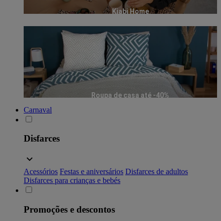
Kiabi Home
Roupa de casa até -40%
Carnaval
Disfarces
Acessórios
Festas e aniversários
Disfarces de adultos
Disfarces para crianças e bebés
Promoções e descontos