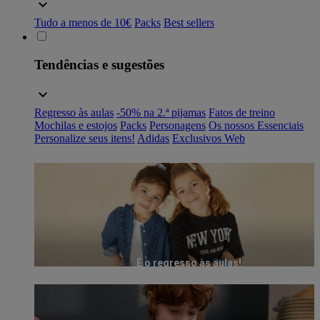
Tudo a menos de 10€
Packs
Best sellers
Tendências e sugestões
Regresso às aulas
-50% na 2.ª pijamas
Fatos de treino
Mochilas e estojos
Packs
Personagens
Os nossos Essenciais
Personalize seus itens!
Adidas
Exclusivos Web
É o regresso às aulas!