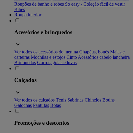
Roupões de banho e robes
So easy - Coleção fácil de vestir
Bibes
Roupa interior
Acessórios e brinquedos
Ver todos os acessórios de menina
Chapéus, bonés
Malas e
carteiras
Mochilas e estojos
Cinto
Acessórios cabelo
lancheira
Brinquedos
Gorros, golas e luvas
Calçados
Ver todos os calçados
Ténis
Sabrinas
Chinelos
Botins
Galochas
Pantufas
Botas
Promoções e descontos