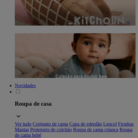
Coleção para dormir bem
Novidades
Roupa de casa
Ver tudo
Conjunto de cama
Capa de edredão
Lençol
Fronhas
Mantas
Protetores de colchão
Roupa de cama criança
Roupa
de cama bebé