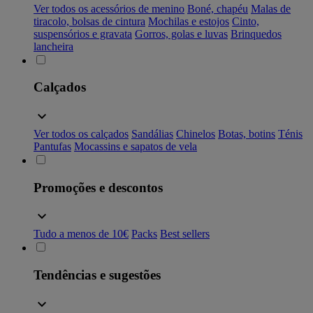
Ver todos os acessórios de menino
Boné, chapéu
Malas de
tiracolo, bolsas de cintura
Mochilas e estojos
Cinto,
suspensórios e gravata
Gorros, golas e luvas
Brinquedos
lancheira
Calçados
Ver todos os calçados
Sandálias
Chinelos
Botas, botins
Ténis
Pantufas
Mocassins e sapatos de vela
Promoções e descontos
Tudo a menos de 10€
Packs
Best sellers
Tendências e sugestões