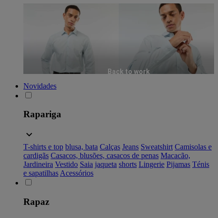
Back to work
Novidades
Rapariga
T-shirts e top
blusa, bata
Calças
Jeans
Sweatshirt
Camisolas e
cardigãs
Casacos, blusões, casacos de penas
Macacão,
Jardineira
Vestido
Saia
jaqueta
shorts
Lingerie
Pijamas
Ténis
e sapatilhas
Acessórios
Rapaz