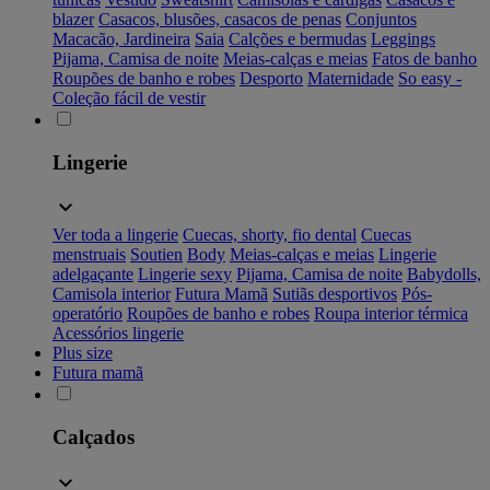
blazer
Casacos, blusões, casacos de penas
Conjuntos
Macacão, Jardineira
Saia
Calções e bermudas
Leggings
Pijama, Camisa de noite
Meias-calças e meias
Fatos de banho
Roupões de banho e robes
Desporto
Maternidade
So easy -
Coleção fácil de vestir
Lingerie
Ver toda a lingerie
Cuecas, shorty, fio dental
Cuecas
menstruais
Soutien
Body
Meias-calças e meias
Lingerie
adelgaçante
Lingerie sexy
Pijama, Camisa de noite
Babydolls,
Camisola interior
Futura Mamã
Sutiãs desportivos
Pós-
operatório
Roupões de banho e robes
Roupa interior térmica
Acessórios lingerie
Plus size
Futura mamã
Calçados