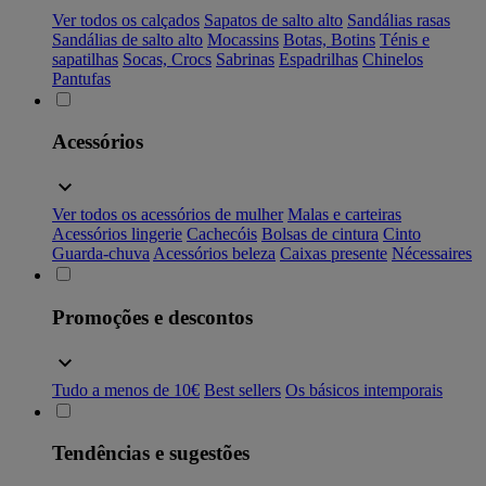
Ver todos os calçados
Sapatos de salto alto
Sandálias rasas
Sandálias de salto alto
Mocassins
Botas, Botins
Ténis e
sapatilhas
Socas, Crocs
Sabrinas
Espadrilhas
Chinelos
Pantufas
Acessórios
Ver todos os acessórios de mulher
Malas e carteiras
Acessórios lingerie
Cachecóis
Bolsas de cintura
Cinto
Guarda-chuva
Acessórios beleza
Caixas presente
Nécessaires
Promoções e descontos
Tudo a menos de 10€
Best sellers
Os básicos intemporais
Tendências e sugestões