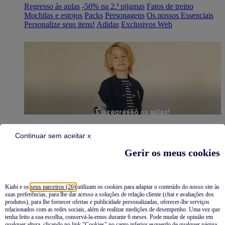
Regresso às aulas
-50% na 2.ª pijamas
Fatos de treino
Mochilas e estojos
Packs
Personagens
Os nossos Essenciais
Personalize seus itens!
Adidas
Exclusivos Web
É o regresso às aulas!
Continuar sem aceitar x
Gerir os meus cookies
Kiabi e os
seus parceiros (26)
utilizam os cookies para adaptar o conteúdo do nosso site às
suas preferências, para lhe dar acesso a soluções de relação cliente (chat e avaliações dos
Pijamas
produtos), para lhe fornecer ofertas e publicidade personalizadas, oferecer-lhe serviços
relacionados com as redes sociais, além de realizar medições de desempenho. Uma vez que
Novidades
tenha feito a sua escolha, conservá-la-emos durante 6 meses. Pode mudar de opinião em
qualquer altura, clicando no link "Cookies" no canto inferior esquerdo de qualquer página