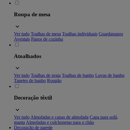
Roupa de mesa
Ver tudo
Toalhas de mesa
Toalhas individuais
Guardanapos
Aventais
Panos de cozinha
Atoalhados
Ver tudo
Toalhas de praia
Toalhas de banho
Luvas de banho
Tapetes de banho
Roupão
Decoração têxtil
Ver tudo
Almofadas e capas de almofada
Capa para sofá,
manta
Almofadas e colchonetas para o chão
Decoração de parede