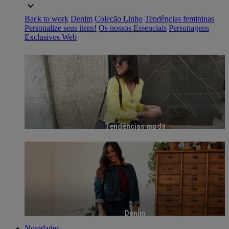
Back to work
Denim
Coleção Linho
Tendências femininas
Personalize seus itens!
Os nossos Essenciais
Personagens
Exclusivos Web
Tendências moda
Denim
Novidades