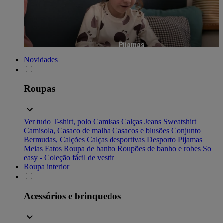
Pijamas
Novidades
Roupas
Ver tudo
T-shirt, polo
Camisas
Calças
Jeans
Sweatshirt
Camisola, Casaco de malha
Casacos e blusões
Conjunto
Bermudas, Calções
Calças desportivas
Desporto
Pijamas
Meias
Fatos
Roupa de banho
Roupões de banho e robes
So
easy - Coleção fácil de vestir
Roupa interior
Acessórios e brinquedos