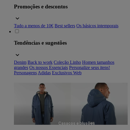
Promoções e descontos
Tudo a menos de 10€
Best sellers
Os básicos intemporais
Tendências e sugestões
Denim
Back to work
Coleção Linho
Homen tamanhos
grandes
Os nossos Essenciais
Personalize seus itens!
Personagens
Adidas
Exclusivos Web
Casacos e blusões