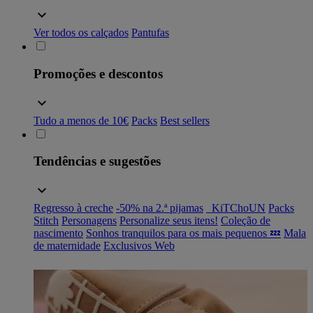
Ver todos os calçados
Pantufas
Promoções e descontos
Tudo a menos de 10€
Packs
Best sellers
Tendências e sugestões
Regresso à creche
-50% na 2.ª pijamas
_KiTChoUN
Packs
Stitch
Personagens
Personalize seus itens!
Coleção de
nascimento
Sonhos tranquilos para os mais pequenos 💤
Mala
de maternidade
Exclusivos Web