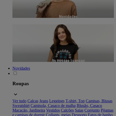
Novidades
As nossas licenças
Novidades
Roupas
Ver tudo
Calças
Jeans
Leggings
T-shirt, Top
Camisas, Blusas
Sweatshirt
Camisola, Casaco de malha
Blusão, Casaco
Macacão, Jardineira
Vestidos
Calções
Saias
Conjunto
Pijamas
e camisas de dormir
Collants, meias
Desporto
Fatos de banho