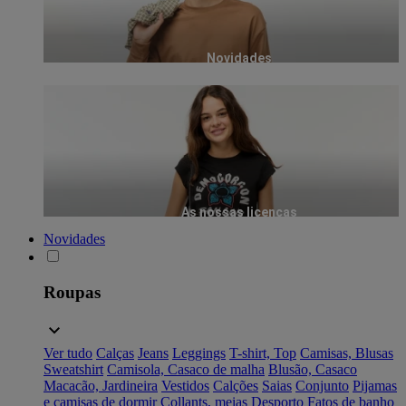
Novidades
As nossas licenças
Novidades
Roupas
Ver tudo
Calças
Jeans
Leggings
T-shirt, Top
Camisas, Blusas
Sweatshirt
Camisola, Casaco de malha
Blusão, Casaco
Macacão, Jardineira
Vestidos
Calções
Saias
Conjunto
Pijamas
e camisas de dormir
Collants, meias
Desporto
Fatos de banho