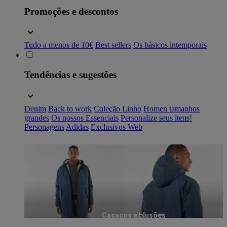
Promoções e descontos
Tudo a menos de 10€
Best sellers
Os básicos intemporais
Tendências e sugestões
Denim
Back to work
Coleção Linho
Homen tamanhos
grandes
Os nossos Essenciais
Personalize seus itens!
Personagens
Adidas
Exclusivos Web
Casacos e blusões