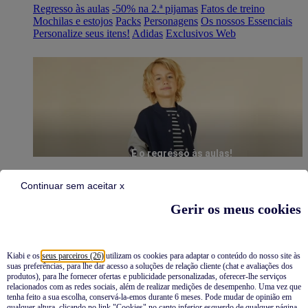
Regresso às aulas
-50% na 2.ª pijamas
Fatos de treino
Mochilas e estojos
Packs
Personagens
Os nossos Essenciais
Personalize seus itens!
Adidas
Exclusivos Web
É o regresso às aulas!
Continuar sem aceitar x
Gerir os meus cookies
Kiabi e os
seus parceiros (26)
utilizam os cookies para adaptar o conteúdo do nosso site às
suas preferências, para lhe dar acesso a soluções de relação cliente (chat e avaliações dos
Pijamas
produtos), para lhe fornecer ofertas e publicidade personalizadas, oferecer-lhe serviços
relacionados com as redes sociais, além de realizar medições de desempenho. Uma vez que
Novidades
tenha feito a sua escolha, conservá-la-emos durante 6 meses. Pode mudar de opinião em
qualquer altura, clicando no link "Cookies" no canto inferior esquerdo de qualquer página