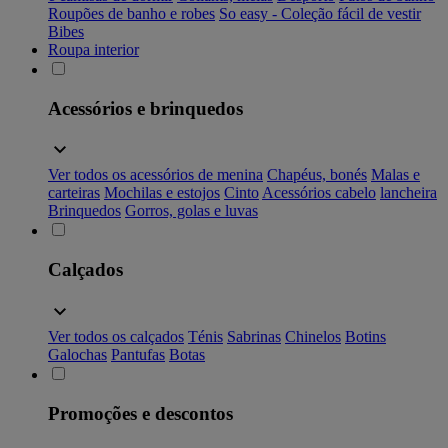
Roupões de banho e robes
So easy - Coleção fácil de vestir
Bibes
Roupa interior
Acessórios e brinquedos
Ver todos os acessórios de menina
Chapéus, bonés
Malas e
carteiras
Mochilas e estojos
Cinto
Acessórios cabelo
lancheira
Brinquedos
Gorros, golas e luvas
Calçados
Ver todos os calçados
Ténis
Sabrinas
Chinelos
Botins
Galochas
Pantufas
Botas
Promoções e descontos