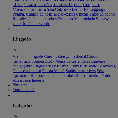
blazer
Casacos, blusões, casacos de penas
Conjuntos
Macacão, Jardineira
Saia
Calções e bermudas
Leggings
Pijama, Camisa de noite
Meias-calças e meias
Fatos de banho
Roupões de banho e robes
Desporto
Maternidade
So easy -
Coleção fácil de vestir
Lingerie
Ver toda a lingerie
Cuecas, shorty, fio dental
Cuecas
menstruais
Soutien
Body
Meias-calças e meias
Lingerie
adelgaçante
Lingerie sexy
Pijama, Camisa de noite
Babydolls,
Camisola interior
Futura Mamã
Sutiãs desportivos
Pós-
operatório
Roupões de banho e robes
Roupa interior térmica
Acessórios lingerie
Plus size
Futura mamã
Calçados