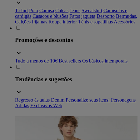
T-shirt
Polo
Camisa
Calças
Jeans
Sweatshirt
Camisolas e
cardigãs
Casacos e blusões
Fatos
jaqueta
Desporto
Bermudas,
Calções
Pijamas
Roupa interior
Ténis e sapatilhas
Acessórios
Promoções e descontos
Tudo a menos de 10€
Best sellers
Os básicos intemporais
Tendências e sugestões
Regresso às aulas
Denim
Personalize seus itens!
Personagens
Adidas
Exclusivos Web