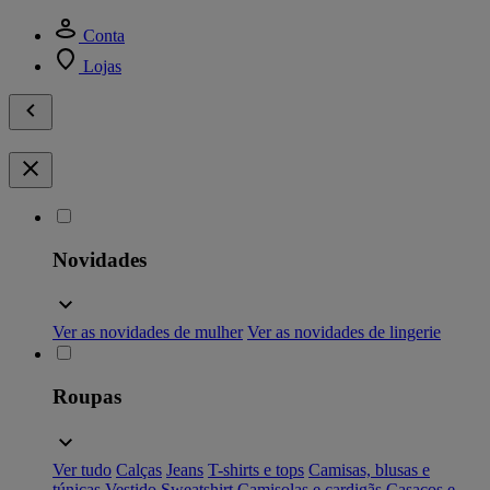
Conta
Lojas
Novidades
Ver as novidades de mulher
Ver as novidades de lingerie
Roupas
Ver tudo
Calças
Jeans
T-shirts e tops
Camisas, blusas e
túnicas
Vestido
Sweatshirt
Camisolas e cardigãs
Casacos e