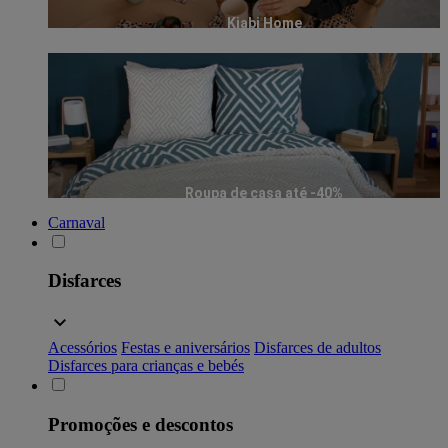
Kiabi Home
Roupa de casa até -40%
Carnaval
Disfarces
Acessórios
Festas e aniversários
Disfarces de adultos
Disfarces para crianças e bebés
Promoções e descontos