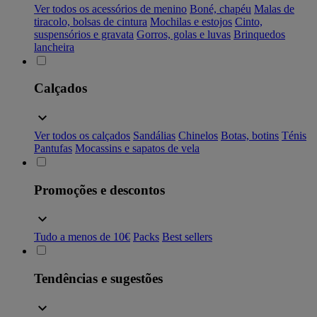
Ver todos os acessórios de menino
Boné, chapéu
Malas de
tiracolo, bolsas de cintura
Mochilas e estojos
Cinto,
suspensórios e gravata
Gorros, golas e luvas
Brinquedos
lancheira
Calçados
Ver todos os calçados
Sandálias
Chinelos
Botas, botins
Ténis
Pantufas
Mocassins e sapatos de vela
Promoções e descontos
Tudo a menos de 10€
Packs
Best sellers
Tendências e sugestões