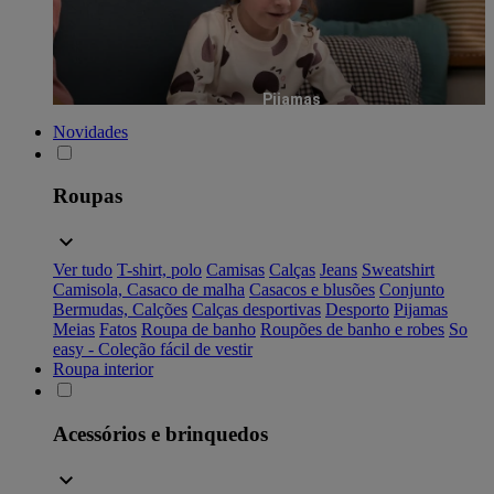
Pijamas
Novidades
Roupas
Ver tudo
T-shirt, polo
Camisas
Calças
Jeans
Sweatshirt
Camisola, Casaco de malha
Casacos e blusões
Conjunto
Bermudas, Calções
Calças desportivas
Desporto
Pijamas
Meias
Fatos
Roupa de banho
Roupões de banho e robes
So
easy - Coleção fácil de vestir
Roupa interior
Acessórios e brinquedos