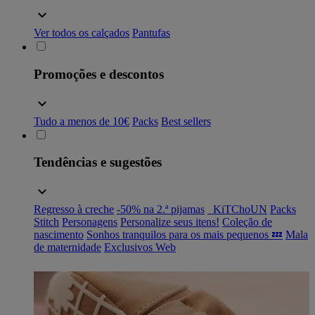
Ver todos os calçados
Pantufas
Promoções e descontos
Tudo a menos de 10€
Packs
Best sellers
Tendências e sugestões
Regresso à creche
-50% na 2.ª pijamas
_KiTChoUN
Packs
Stitch
Personagens
Personalize seus itens!
Coleção de
nascimento
Sonhos tranquilos para os mais pequenos 💤
Mala
de maternidade
Exclusivos Web