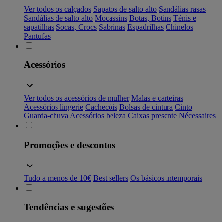
Ver todos os calçados
Sapatos de salto alto
Sandálias rasas
Sandálias de salto alto
Mocassins
Botas, Botins
Ténis e
sapatilhas
Socas, Crocs
Sabrinas
Espadrilhas
Chinelos
Pantufas
Acessórios
Ver todos os acessórios de mulher
Malas e carteiras
Acessórios lingerie
Cachecóis
Bolsas de cintura
Cinto
Guarda-chuva
Acessórios beleza
Caixas presente
Nécessaires
Promoções e descontos
Tudo a menos de 10€
Best sellers
Os básicos intemporais
Tendências e sugestões