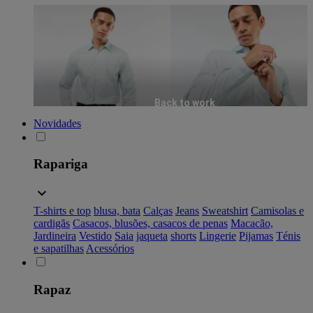
Back to work
Novidades
Rapariga
T-shirts e top
blusa, bata
Calças
Jeans
Sweatshirt
Camisolas e
cardigãs
Casacos, blusões, casacos de penas
Macacão,
Jardineira
Vestido
Saia
jaqueta
shorts
Lingerie
Pijamas
Ténis
e sapatilhas
Acessórios
Rapaz