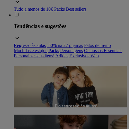
Tudo a menos de 10€
Packs
Best sellers
Tendências e sugestões
Regresso às aulas
-50% na 2.ª pijamas
Fatos de treino
Mochilas e estojos
Packs
Personagens
Os nossos Essenciais
Personalize seus itens!
Adidas
Exclusivos Web
É o regresso às aulas!