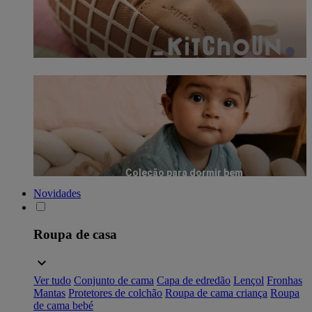
Coleção para dormir bem
Novidades
Roupa de casa
Ver tudo
Conjunto de cama
Capa de edredão
Lençol
Fronhas
Mantas
Protetores de colchão
Roupa de cama criança
Roupa
de cama bebé