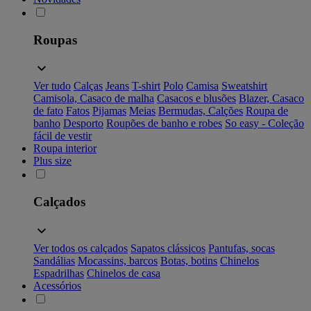
Roupas
Ver tudo
Calças
Jeans
T-shirt
Polo
Camisa
Sweatshirt
Camisola, Casaco de malha
Casacos e blusões
Blazer, Casaco
de fato
Fatos
Pijamas
Meias
Bermudas, Calções
Roupa de
banho
Desporto
Roupões de banho e robes
So easy - Coleção
fácil de vestir
Roupa interior
Plus size
Calçados
Ver todos os calçados
Sapatos clássicos
Pantufas, socas
Sandálias
Mocassins, barcos
Botas, botins
Chinelos
Espadrilhas
Chinelos de casa
Acessórios