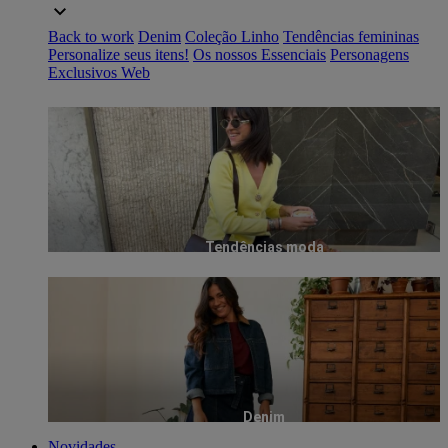
Back to work
Denim
Coleção Linho
Tendências femininas
Personalize seus itens!
Os nossos Essenciais
Personagens
Exclusivos Web
Tendências moda
Denim
Novidades