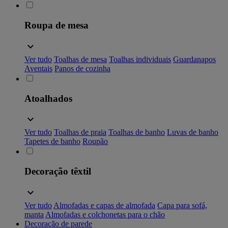
Roupa de mesa
Ver tudo
Toalhas de mesa
Toalhas individuais
Guardanapos
Aventais
Panos de cozinha
Atoalhados
Ver tudo
Toalhas de praia
Toalhas de banho
Luvas de banho
Tapetes de banho
Roupão
Decoração têxtil
Ver tudo
Almofadas e capas de almofada
Capa para sofá,
manta
Almofadas e colchonetas para o chão
Decoração de parede