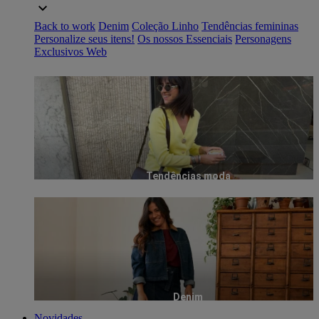
Back to work
Denim
Coleção Linho
Tendências femininas
Personalize seus itens!
Os nossos Essenciais
Personagens
Exclusivos Web
Tendências moda
Denim
Novidades