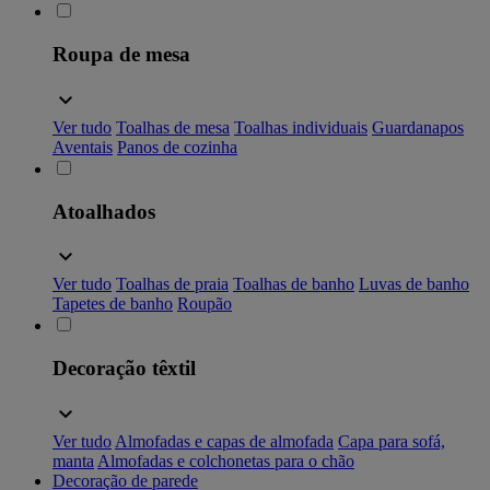
Roupa de mesa
Ver tudo
Toalhas de mesa
Toalhas individuais
Guardanapos
Aventais
Panos de cozinha
Atoalhados
Ver tudo
Toalhas de praia
Toalhas de banho
Luvas de banho
Tapetes de banho
Roupão
Decoração têxtil
Ver tudo
Almofadas e capas de almofada
Capa para sofá,
manta
Almofadas e colchonetas para o chão
Decoração de parede