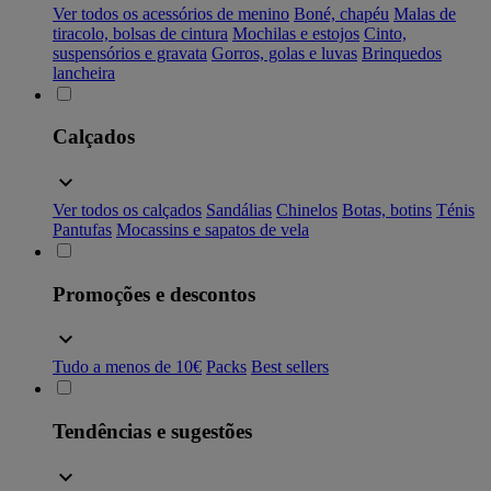
Ver todos os acessórios de menino
Boné, chapéu
Malas de
tiracolo, bolsas de cintura
Mochilas e estojos
Cinto,
suspensórios e gravata
Gorros, golas e luvas
Brinquedos
lancheira
Calçados
Ver todos os calçados
Sandálias
Chinelos
Botas, botins
Ténis
Pantufas
Mocassins e sapatos de vela
Promoções e descontos
Tudo a menos de 10€
Packs
Best sellers
Tendências e sugestões