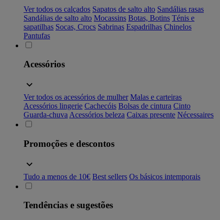
Ver todos os calçados
Sapatos de salto alto
Sandálias rasas
Sandálias de salto alto
Mocassins
Botas, Botins
Ténis e
sapatilhas
Socas, Crocs
Sabrinas
Espadrilhas
Chinelos
Pantufas
Acessórios
Ver todos os acessórios de mulher
Malas e carteiras
Acessórios lingerie
Cachecóis
Bolsas de cintura
Cinto
Guarda-chuva
Acessórios beleza
Caixas presente
Nécessaires
Promoções e descontos
Tudo a menos de 10€
Best sellers
Os básicos intemporais
Tendências e sugestões