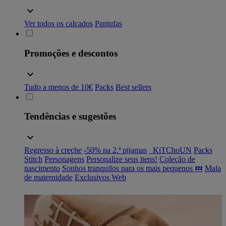
Ver todos os calçados
Pantufas
Promoções e descontos
Tudo a menos de 10€
Packs
Best sellers
Tendências e sugestões
Regresso à creche
-50% na 2.ª pijamas
_KiTChoUN
Packs
Stitch
Personagens
Personalize seus itens!
Coleção de
nascimento
Sonhos tranquilos para os mais pequenos 💤
Mala
de maternidade
Exclusivos Web