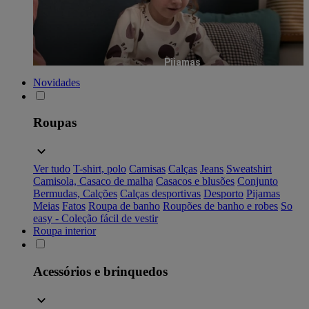
Pijamas
Novidades
Roupas
Ver tudo
T-shirt, polo
Camisas
Calças
Jeans
Sweatshirt
Camisola, Casaco de malha
Casacos e blusões
Conjunto
Bermudas, Calções
Calças desportivas
Desporto
Pijamas
Meias
Fatos
Roupa de banho
Roupões de banho e robes
So
easy - Coleção fácil de vestir
Roupa interior
Acessórios e brinquedos