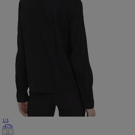
1
/
3
-47%