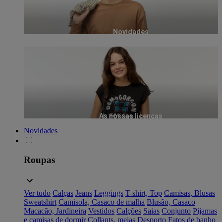
Novidades
As nossas licenças
Novidades
Roupas
Ver tudo
Calças
Jeans
Leggings
T-shirt, Top
Camisas, Blusas
Sweatshirt
Camisola, Casaco de malha
Blusão, Casaco
Macacão, Jardineira
Vestidos
Calções
Saias
Conjunto
Pijamas
e camisas de dormir
Collants, meias
Desporto
Fatos de banho