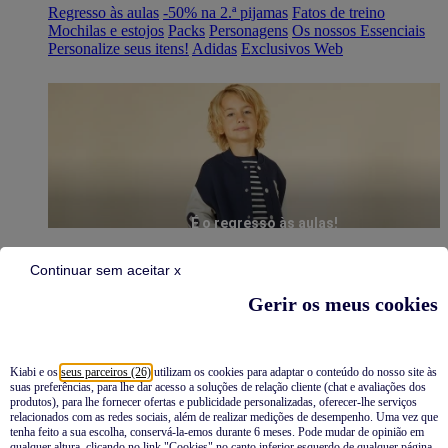
Regresso às aulas
-50% na 2.ª pijamas
Fatos de treino
Mochilas e estojos
Packs
Personagens
Os nossos Essenciais
Personalize seus itens!
Adidas
Exclusivos Web
É o regresso às aulas!
Continuar sem aceitar x
Gerir os meus cookies
Kiabi e os
seus parceiros (26)
utilizam os cookies para adaptar o conteúdo do nosso site às
suas preferências, para lhe dar acesso a soluções de relação cliente (chat e avaliações dos
Pijamas
produtos), para lhe fornecer ofertas e publicidade personalizadas, oferecer-lhe serviços
relacionados com as redes sociais, além de realizar medições de desempenho. Uma vez que
Novidades
tenha feito a sua escolha, conservá-la-emos durante 6 meses. Pode mudar de opinião em
qualquer altura, clicando no link "Cookies" no canto inferior esquerdo de qualquer página