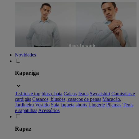
Back to work
Novidades
Rapariga
T-shirts e top
blusa, bata
Calças
Jeans
Sweatshirt
Camisolas e
cardigãs
Casacos, blusões, casacos de penas
Macacão,
Jardineira
Vestido
Saia
jaqueta
shorts
Lingerie
Pijamas
Ténis
e sapatilhas
Acessórios
Rapaz