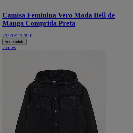
Camisa Feminina Vero Moda Bell de
Manga Comprida Preta
29,99 €
15,99 €
Ver produto
2 cores