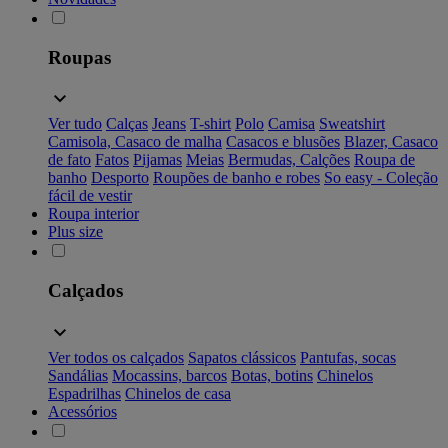
Roupas
Ver tudo
Calças
Jeans
T-shirt
Polo
Camisa
Sweatshirt
Camisola, Casaco de malha
Casacos e blusões
Blazer, Casaco
de fato
Fatos
Pijamas
Meias
Bermudas, Calções
Roupa de
banho
Desporto
Roupões de banho e robes
So easy - Coleção
fácil de vestir
Roupa interior
Plus size
Calçados
Ver todos os calçados
Sapatos clássicos
Pantufas, socas
Sandálias
Mocassins, barcos
Botas, botins
Chinelos
Espadrilhas
Chinelos de casa
Acessórios