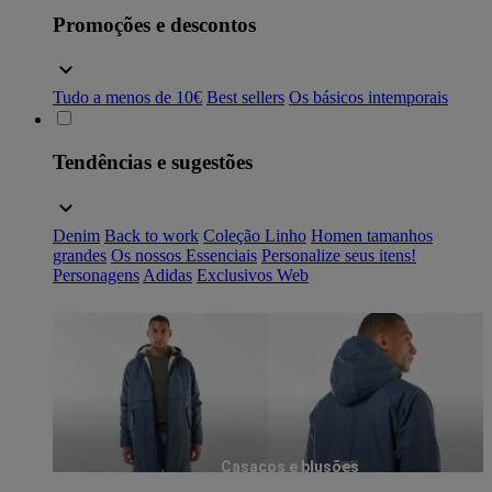
Promoções e descontos
Tudo a menos de 10€
Best sellers
Os básicos intemporais
Tendências e sugestões
Denim
Back to work
Coleção Linho
Homen tamanhos
grandes
Os nossos Essenciais
Personalize seus itens!
Personagens
Adidas
Exclusivos Web
Casacos e blusões