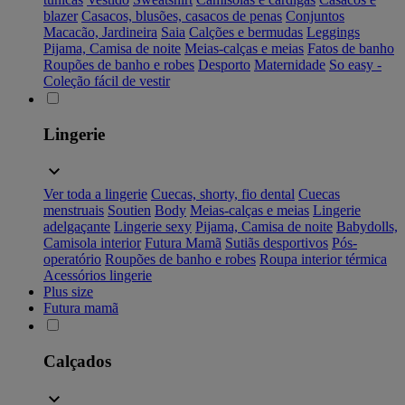
blazer
Casacos, blusões, casacos de penas
Conjuntos
Macacão, Jardineira
Saia
Calções e bermudas
Leggings
Pijama, Camisa de noite
Meias-calças e meias
Fatos de banho
Roupões de banho e robes
Desporto
Maternidade
So easy -
Coleção fácil de vestir
Lingerie
Ver toda a lingerie
Cuecas, shorty, fio dental
Cuecas
menstruais
Soutien
Body
Meias-calças e meias
Lingerie
adelgaçante
Lingerie sexy
Pijama, Camisa de noite
Babydolls,
Camisola interior
Futura Mamã
Sutiãs desportivos
Pós-
operatório
Roupões de banho e robes
Roupa interior térmica
Acessórios lingerie
Plus size
Futura mamã
Calçados