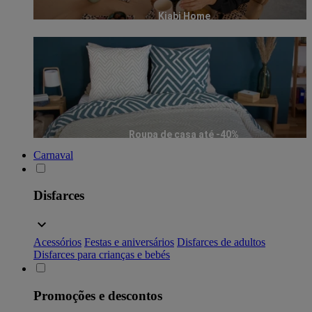
Kiabi Home
Roupa de casa até -40%
Carnaval
Disfarces
Acessórios
Festas e aniversários
Disfarces de adultos
Disfarces para crianças e bebés
Promoções e descontos