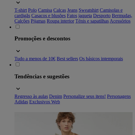
T-shirt
Polo
Camisa
Calças
Jeans
Sweatshirt
Camisolas e
cardigãs
Casacos e blusões
Fatos
jaqueta
Desporto
Bermudas,
Calções
Pijamas
Roupa interior
Ténis e sapatilhas
Acessórios
Promoções e descontos
Tudo a menos de 10€
Best sellers
Os básicos intemporais
Tendências e sugestões
Regresso às aulas
Denim
Personalize seus itens!
Personagens
Adidas
Exclusivos Web