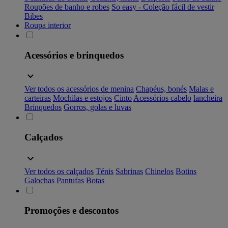
Roupões de banho e robes
So easy - Coleção fácil de vestir
Bibes
Roupa interior
Acessórios e brinquedos
Ver todos os acessórios de menina
Chapéus, bonés
Malas e
carteiras
Mochilas e estojos
Cinto
Acessórios cabelo
lancheira
Brinquedos
Gorros, golas e luvas
Calçados
Ver todos os calçados
Ténis
Sabrinas
Chinelos
Botins
Galochas
Pantufas
Botas
Promoções e descontos