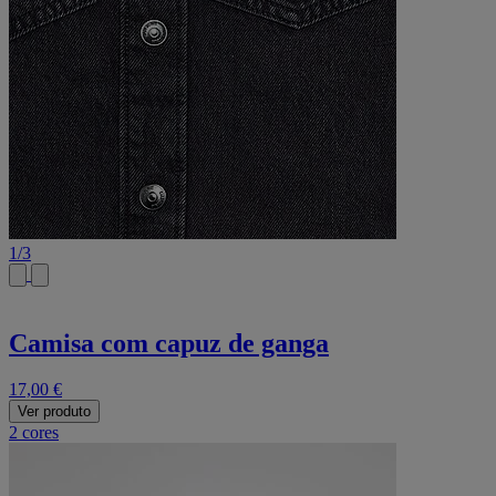
1
/
3
Camisa com capuz de ganga
17,00 €
Ver produto
2 cores