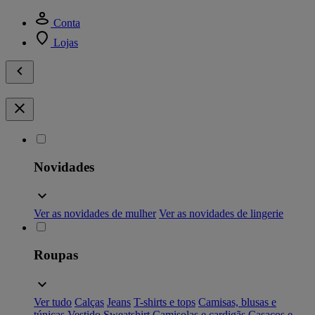
Conta
Lojas
Novidades
Ver as novidades de mulher
Ver as novidades de lingerie
Roupas
Ver tudo
Calças
Jeans
T-shirts e tops
Camisas, blusas e
túnicas
Vestido
Sweatshirt
Camisolas e cardigãs
Casacos e