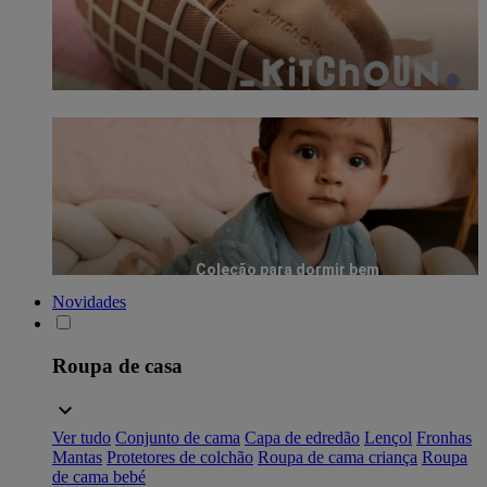
Coleção para dormir bem
Novidades
Roupa de casa
Ver tudo
Conjunto de cama
Capa de edredão
Lençol
Fronhas
Mantas
Protetores de colchão
Roupa de cama criança
Roupa
de cama bebé