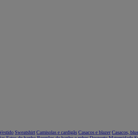
Vestido
Sweatshirt
Camisolas e cardigãs
Casacos e blazer
Casacos, blus
ias
Fatos de banho
Roupões de banho e robes
Desporto
Maternidade
S