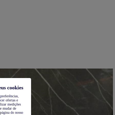
eus cookies
preferências,
cer ofertas e
alizar medições
de mudar de
 página do nosso