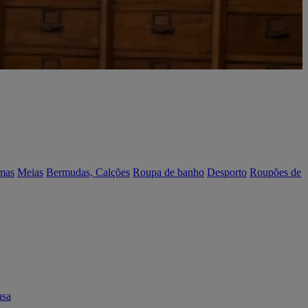
mas
Meias
Bermudas, Calções
Roupa de banho
Desporto
Roupões de
asa