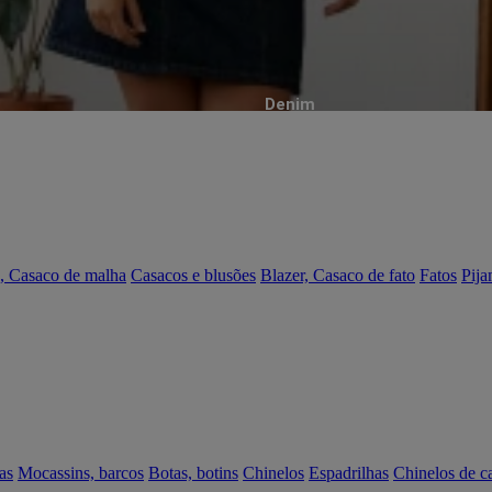
Denim
, Casaco de malha
Casacos e blusões
Blazer, Casaco de fato
Fatos
Pija
as
Mocassins, barcos
Botas, botins
Chinelos
Espadrilhas
Chinelos de c