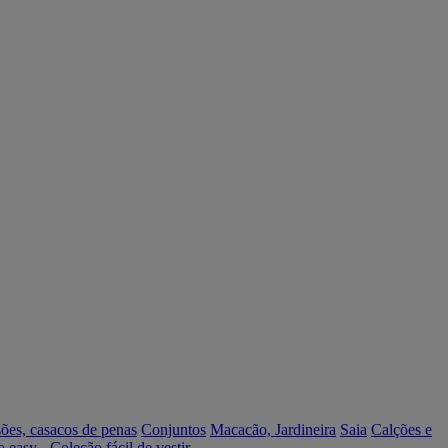
ões, casacos de penas
Conjuntos
Macacão, Jardineira
Saia
Calções e
o easy - Coleção fácil de vestir