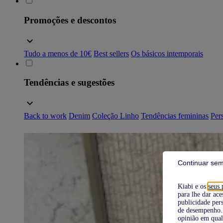
Promoções e descontos
Tudo a menos de 10€
Best sellers
Os básicos intemporais
Tendências e sugestões
Back to work
Denim
Coleção Linho
Tendências femininas
Pers
Continuar sem
Kiabi e os
seus 
para lhe dar ace
publicidade pers
de desempenho. 
opinião em qual