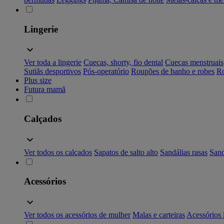
Lingerie
Ver toda a lingerie
Cuecas, shorty, fio dental
Cuecas menstruais
Sutiãs desportivos
Pós-operatório
Roupões de banho e robes
Ro
Plus size
Futura mamã
Calçados
Ver todos os calçados
Sapatos de salto alto
Sandálias rasas
Sand
Acessórios
Ver todos os acessórios de mulher
Malas e carteiras
Acessórios 