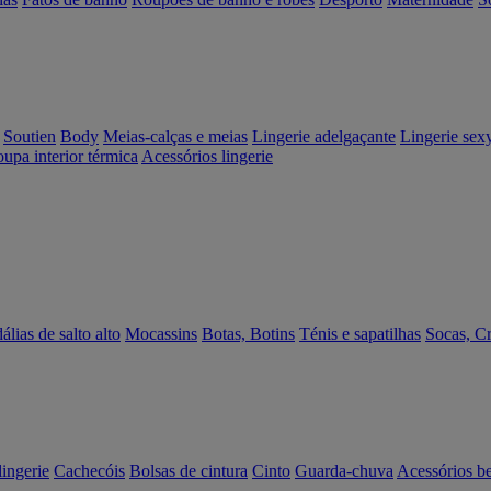
Soutien
Body
Meias-calças e meias
Lingerie adelgaçante
Lingerie sex
upa interior térmica
Acessórios lingerie
álias de salto alto
Mocassins
Botas, Botins
Ténis e sapatilhas
Socas, C
lingerie
Cachecóis
Bolsas de cintura
Cinto
Guarda-chuva
Acessórios b