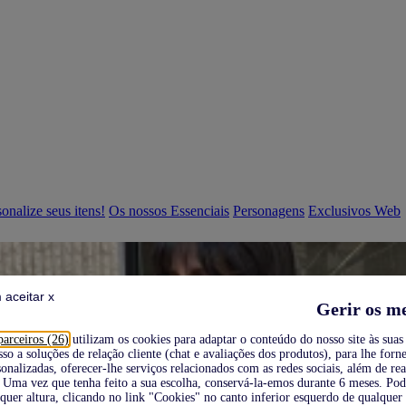
onalize seus itens!
Os nossos Essenciais
Personagens
Exclusivos Web
 aceitar x
Gerir os m
parceiros (26)
utilizam os cookies para adaptar o conteúdo do nosso site às suas 
sso a soluções de relação cliente (chat e avaliações dos produtos), para lhe forne
onalizadas, oferecer-lhe serviços relacionados com as redes sociais, além de re
Uma vez que tenha feito a sua escolha, conservá-la-emos durante 6 meses. Po
quer altura, clicando no link "Cookies" no canto inferior esquerdo de qualquer