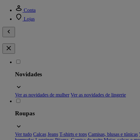
Conta
Lojas
Novidades
Ver as novidades de mulher
Ver as novidades de lingerie
Roupas
Ver tudo
Calças
Jeans
T-shirts e tops
Camisas, blusas e túnicas
bermudas
Leggings
Pijama, Camisa de noite
Meias-calças e me