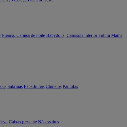
y
Pijama, Camisa de noite
Babydolls, Camisola interior
Futura Mamã
rocs
Sabrinas
Espadrilhas
Chinelos
Pantufas
eleza
Caixas presente
Nécessaires