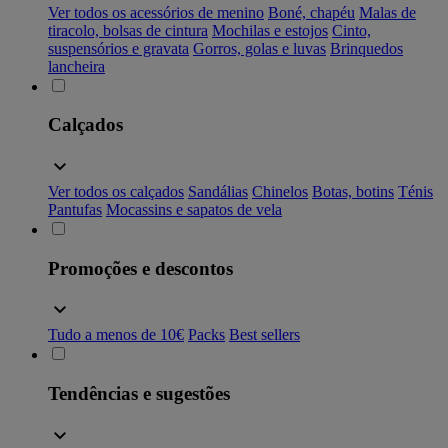
Ver todos os acessórios de menino
Boné, chapéu
Malas de
tiracolo, bolsas de cintura
Mochilas e estojos
Cinto,
suspensórios e gravata
Gorros, golas e luvas
Brinquedos
lancheira
Calçados
Ver todos os calçados
Sandálias
Chinelos
Botas, botins
Ténis
Pantufas
Mocassins e sapatos de vela
Promoções e descontos
Tudo a menos de 10€
Packs
Best sellers
Tendências e sugestões