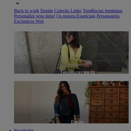
Back to work
Denim
Coleção Linho
Tendências femininas
Personalize seus itens!
Os nossos Essenciais
Personagens
Exclusivos Web
Tendências moda
Denim
Novidades