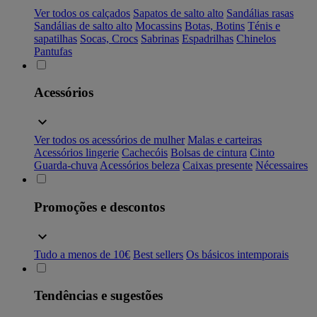
Ver todos os calçados
Sapatos de salto alto
Sandálias rasas
Sandálias de salto alto
Mocassins
Botas, Botins
Ténis e
sapatilhas
Socas, Crocs
Sabrinas
Espadrilhas
Chinelos
Pantufas
Acessórios
Ver todos os acessórios de mulher
Malas e carteiras
Acessórios lingerie
Cachecóis
Bolsas de cintura
Cinto
Guarda-chuva
Acessórios beleza
Caixas presente
Nécessaires
Promoções e descontos
Tudo a menos de 10€
Best sellers
Os básicos intemporais
Tendências e sugestões