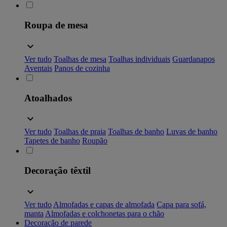
Roupa de mesa
Ver tudo
Toalhas de mesa
Toalhas individuais
Guardanapos
Aventais
Panos de cozinha
Atoalhados
Ver tudo
Toalhas de praia
Toalhas de banho
Luvas de banho
Tapetes de banho
Roupão
Decoração têxtil
Ver tudo
Almofadas e capas de almofada
Capa para sofá,
manta
Almofadas e colchonetas para o chão
Decoração de parede