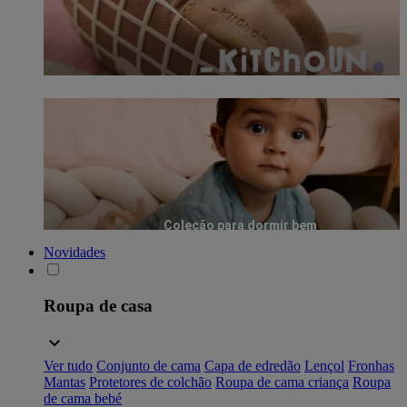
Coleção para dormir bem
Novidades
Roupa de casa
Ver tudo
Conjunto de cama
Capa de edredão
Lençol
Fronhas
Mantas
Protetores de colchão
Roupa de cama criança
Roupa
de cama bebé