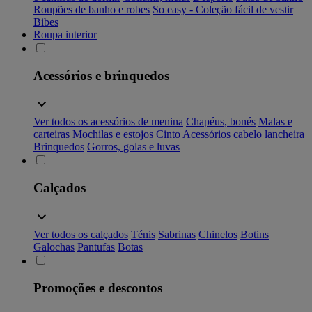
Roupões de banho e robes
So easy - Coleção fácil de vestir
Bibes
Roupa interior
Acessórios e brinquedos
Ver todos os acessórios de menina
Chapéus, bonés
Malas e
carteiras
Mochilas e estojos
Cinto
Acessórios cabelo
lancheira
Brinquedos
Gorros, golas e luvas
Calçados
Ver todos os calçados
Ténis
Sabrinas
Chinelos
Botins
Galochas
Pantufas
Botas
Promoções e descontos