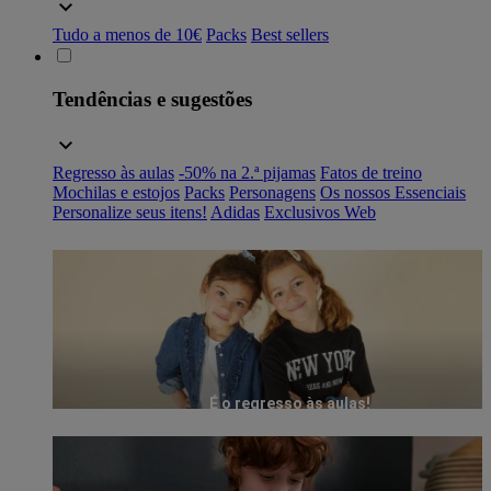
Tudo a menos de 10€
Packs
Best sellers
Tendências e sugestões
Regresso às aulas
-50% na 2.ª pijamas
Fatos de treino
Mochilas e estojos
Packs
Personagens
Os nossos Essenciais
Personalize seus itens!
Adidas
Exclusivos Web
É o regresso às aulas!