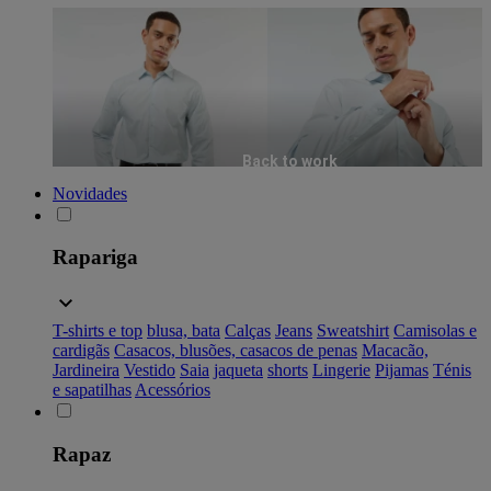
Back to work
Novidades
Rapariga
T-shirts e top
blusa, bata
Calças
Jeans
Sweatshirt
Camisolas e
cardigãs
Casacos, blusões, casacos de penas
Macacão,
Jardineira
Vestido
Saia
jaqueta
shorts
Lingerie
Pijamas
Ténis
e sapatilhas
Acessórios
Rapaz