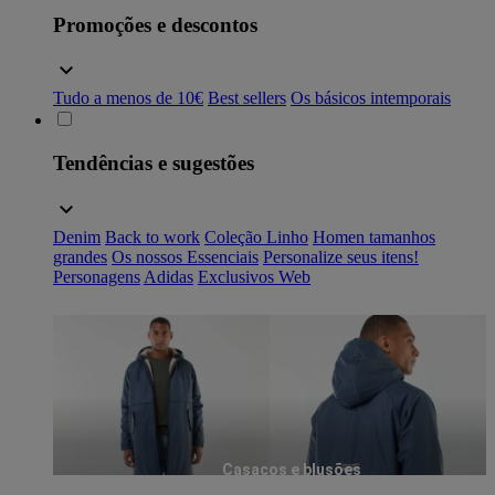
Promoções e descontos
Tudo a menos de 10€
Best sellers
Os básicos intemporais
Tendências e sugestões
Denim
Back to work
Coleção Linho
Homen tamanhos
grandes
Os nossos Essenciais
Personalize seus itens!
Personagens
Adidas
Exclusivos Web
Casacos e blusões