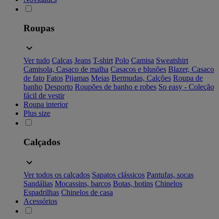
Roupas
Ver tudo
Calças
Jeans
T-shirt
Polo
Camisa
Sweatshirt
Camisola, Casaco de malha
Casacos e blusões
Blazer, Casaco
de fato
Fatos
Pijamas
Meias
Bermudas, Calções
Roupa de
banho
Desporto
Roupões de banho e robes
So easy - Coleção
fácil de vestir
Roupa interior
Plus size
Calçados
Ver todos os calçados
Sapatos clássicos
Pantufas, socas
Sandálias
Mocassins, barcos
Botas, botins
Chinelos
Espadrilhas
Chinelos de casa
Acessórios