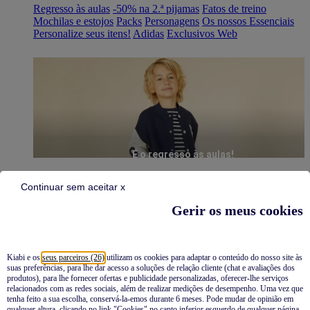
Regresso às aulas
-50% na 2.ª pijamas
Fatos de treino
Mochilas e estojos
Packs
Personagens
Os nossos Essenciais
Personalize seus itens!
Adidas
Exclusivos Web
É o regresso às aulas!
Continuar sem aceitar x
Gerir os meus cookies
Kiabi e os
seus parceiros (26)
utilizam os cookies para adaptar o conteúdo do nosso site às
suas preferências, para lhe dar acesso a soluções de relação cliente (chat e avaliações dos
Pijamas
produtos), para lhe fornecer ofertas e publicidade personalizadas, oferecer-lhe serviços
relacionados com as redes sociais, além de realizar medições de desempenho. Uma vez que
Novidades
tenha feito a sua escolha, conservá-la-emos durante 6 meses. Pode mudar de opinião em
qualquer altura, clicando no link "Cookies" no canto inferior esquerdo de qualquer página