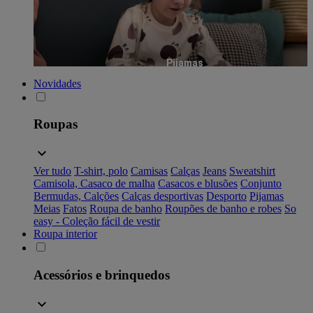
Pijamas
Novidades
Roupas
Ver tudo
T-shirt, polo
Camisas
Calças
Jeans
Sweatshirt
Camisola, Casaco de malha
Casacos e blusões
Conjunto
Bermudas, Calções
Calças desportivas
Desporto
Pijamas
Meias
Fatos
Roupa de banho
Roupões de banho e robes
So
easy - Coleção fácil de vestir
Roupa interior
Acessórios e brinquedos