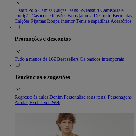
T-shirt
Polo
Camisa
Calças
Jeans
Sweatshirt
Camisolas e
cardigãs
Casacos e blusões
Fatos
jaqueta
Desporto
Bermudas,
Calções
Pijamas
Roupa interior
Ténis e sapatilhas
Acessórios
Promoções e descontos
Tudo a menos de 10€
Best sellers
Os básicos intemporais
Tendências e sugestões
Regresso às aulas
Denim
Personalize seus itens!
Personagens
Adidas
Exclusivos Web