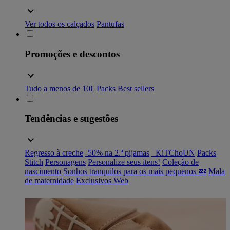
Ver todos os calçados
Pantufas
Promoções e descontos
Tudo a menos de 10€
Packs
Best sellers
Tendências e sugestões
Regresso à creche
-50% na 2.ª pijamas
_KiTChoUN
Packs
Stitch
Personagens
Personalize seus itens!
Coleção de
nascimento
Sonhos tranquilos para os mais pequenos 💤
Mala
de maternidade
Exclusivos Web