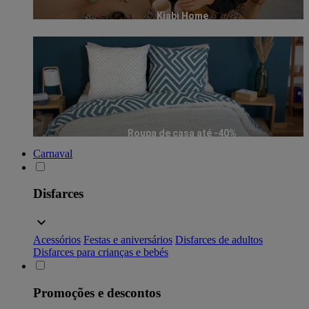
Kiabi Home
Roupa de casa até -40%
Carnaval
Disfarces
Acessórios
Festas e aniversários
Disfarces de adultos
Disfarces para crianças e bebés
Promoções e descontos