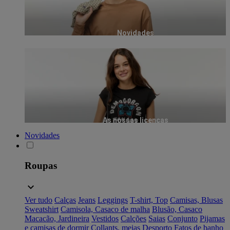
Novidades
As nossas licenças
Novidades
Roupas
Ver tudo
Calças
Jeans
Leggings
T-shirt, Top
Camisas, Blusas
Sweatshirt
Camisola, Casaco de malha
Blusão, Casaco
Macacão, Jardineira
Vestidos
Calções
Saias
Conjunto
Pijamas
e camisas de dormir
Collants, meias
Desporto
Fatos de banho