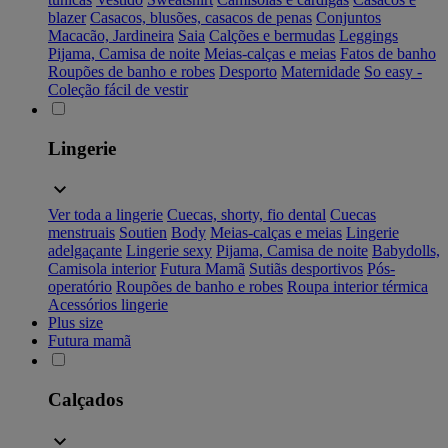
blazer
Casacos, blusões, casacos de penas
Conjuntos
Macacão, Jardineira
Saia
Calções e bermudas
Leggings
Pijama, Camisa de noite
Meias-calças e meias
Fatos de banho
Roupões de banho e robes
Desporto
Maternidade
So easy -
Coleção fácil de vestir
Lingerie
Ver toda a lingerie
Cuecas, shorty, fio dental
Cuecas
menstruais
Soutien
Body
Meias-calças e meias
Lingerie
adelgaçante
Lingerie sexy
Pijama, Camisa de noite
Babydolls,
Camisola interior
Futura Mamã
Sutiãs desportivos
Pós-
operatório
Roupões de banho e robes
Roupa interior térmica
Acessórios lingerie
Plus size
Futura mamã
Calçados