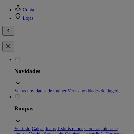
Conta
Lojas
Novidades
Ver as novidades de mulher
Ver as novidades de lingerie
Roupas
Ver tudo
Calças
Jeans
T-shirts e tops
Camisas, blusas e
túnicas
Vestido
Sweatshirt
Camisolas e cardigãs
Casacos e