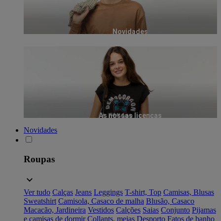
Novidades
As nossas licenças
Novidades
Roupas
Ver tudo
Calças
Jeans
Leggings
T-shirt, Top
Camisas, Blusas
Sweatshirt
Camisola, Casaco de malha
Blusão, Casaco
Macacão, Jardineira
Vestidos
Calções
Saias
Conjunto
Pijamas
e camisas de dormir
Collants, meias
Desporto
Fatos de banho