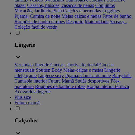
blazer
Casacos, blusões, casacos de penas
Conjuntos
Macacão, Jardineira
Saia
Calções e bermudas
Leggings
Pijama, Camisa de noite
Meias-calças e meias
Fatos de banho
Roupões de banho e robes
Desporto
Maternidade
So easy -
Coleção fácil de vestir
Lingerie
Ver toda a lingerie
Cuecas, shorty, fio dental
Cuecas
menstruais
Soutien
Body
Meias-calças e meias
Lingerie
adelgaçante
Lingerie sexy
Pijama, Camisa de noite
Babydolls,
Camisola interior
Futura Mamã
Sutiãs desportivos
Pós-
operatório
Roupões de banho e robes
Roupa interior térmica
Acessórios lingerie
Plus size
Futura mamã
Calçados