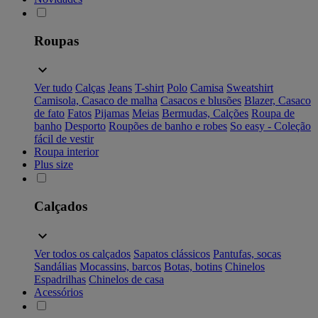
Roupas
Ver tudo
Calças
Jeans
T-shirt
Polo
Camisa
Sweatshirt
Camisola, Casaco de malha
Casacos e blusões
Blazer, Casaco
de fato
Fatos
Pijamas
Meias
Bermudas, Calções
Roupa de
banho
Desporto
Roupões de banho e robes
So easy - Coleção
fácil de vestir
Roupa interior
Plus size
Calçados
Ver todos os calçados
Sapatos clássicos
Pantufas, socas
Sandálias
Mocassins, barcos
Botas, botins
Chinelos
Espadrilhas
Chinelos de casa
Acessórios