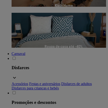
Kiabi Home
Roupa de casa até -40%
Carnaval
Disfarces
Acessórios
Festas e aniversários
Disfarces de adultos
Disfarces para crianças e bebés
Promoções e descontos