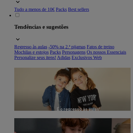
Tudo a menos de 10€
Packs
Best sellers
Tendências e sugestões
Regresso às aulas
-50% na 2.ª pijamas
Fatos de treino
Mochilas e estojos
Packs
Personagens
Os nossos Essenciais
Personalize seus itens!
Adidas
Exclusivos Web
É o regresso às aulas!