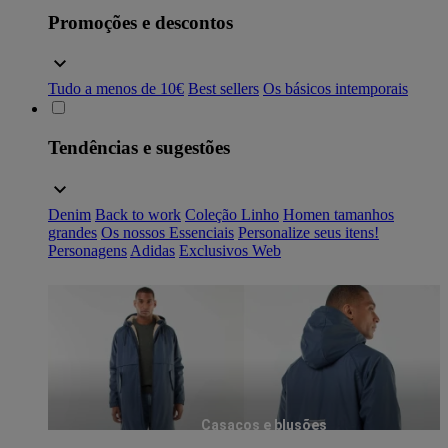
Promoções e descontos
Tudo a menos de 10€
Best sellers
Os básicos intemporais
Tendências e sugestões
Denim
Back to work
Coleção Linho
Homen tamanhos
grandes
Os nossos Essenciais
Personalize seus itens!
Personagens
Adidas
Exclusivos Web
Casacos e blusões