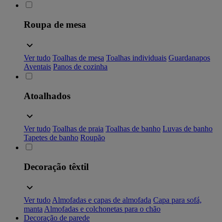
Roupa de mesa
Ver tudo
Toalhas de mesa
Toalhas individuais
Guardanapos
Aventais
Panos de cozinha
Atoalhados
Ver tudo
Toalhas de praia
Toalhas de banho
Luvas de banho
Tapetes de banho
Roupão
Decoração têxtil
Ver tudo
Almofadas e capas de almofada
Capa para sofá,
manta
Almofadas e colchonetas para o chão
Decoração de parede