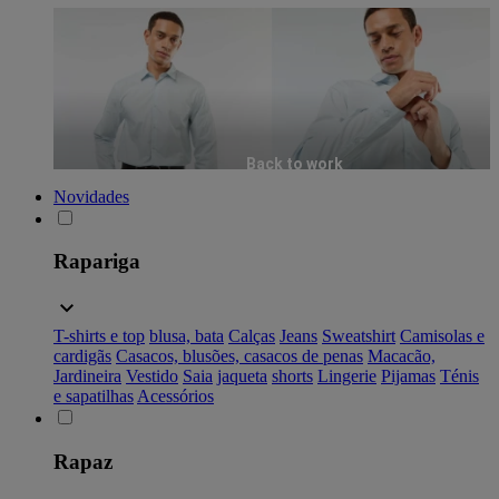
Back to work
Novidades
Rapariga
T-shirts e top
blusa, bata
Calças
Jeans
Sweatshirt
Camisolas e
cardigãs
Casacos, blusões, casacos de penas
Macacão,
Jardineira
Vestido
Saia
jaqueta
shorts
Lingerie
Pijamas
Ténis
e sapatilhas
Acessórios
Rapaz