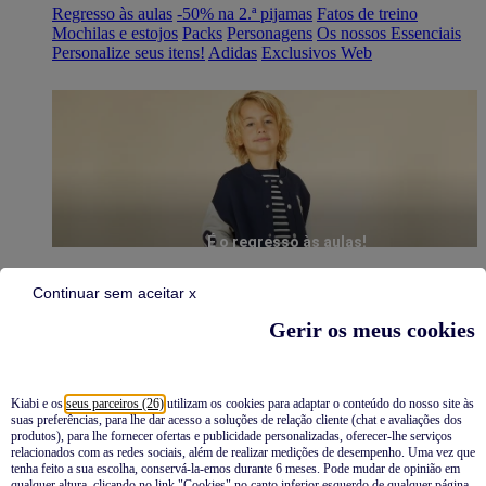
Regresso às aulas
-50% na 2.ª pijamas
Fatos de treino
Mochilas e estojos
Packs
Personagens
Os nossos Essenciais
Personalize seus itens!
Adidas
Exclusivos Web
É o regresso às aulas!
Continuar sem aceitar x
Gerir os meus cookies
Kiabi e os
seus parceiros (26)
utilizam os cookies para adaptar o conteúdo do nosso site às
suas preferências, para lhe dar acesso a soluções de relação cliente (chat e avaliações dos
Pijamas
produtos), para lhe fornecer ofertas e publicidade personalizadas, oferecer-lhe serviços
relacionados com as redes sociais, além de realizar medições de desempenho. Uma vez que
Novidades
tenha feito a sua escolha, conservá-la-emos durante 6 meses. Pode mudar de opinião em
qualquer altura, clicando no link "Cookies" no canto inferior esquerdo de qualquer página