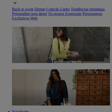
Back to work
Denim
Coleção Linho
Tendências femininas
Personalize seus itens!
Os nossos Essenciais
Personagens
Exclusivos Web
Tendências moda
Denim
Novidades