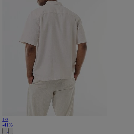
1
/
3
-41%