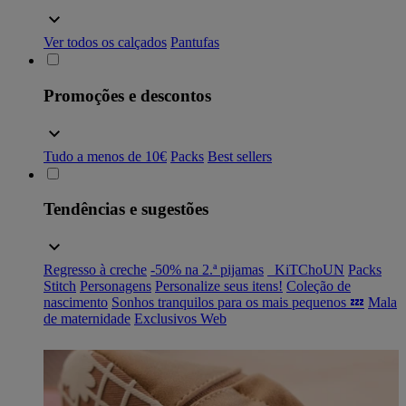
Ver todos os calçados
Pantufas
Promoções e descontos
Tudo a menos de 10€
Packs
Best sellers
Tendências e sugestões
Regresso à creche
-50% na 2.ª pijamas
_KiTChoUN
Packs
Stitch
Personagens
Personalize seus itens!
Coleção de
nascimento
Sonhos tranquilos para os mais pequenos 💤
Mala
de maternidade
Exclusivos Web