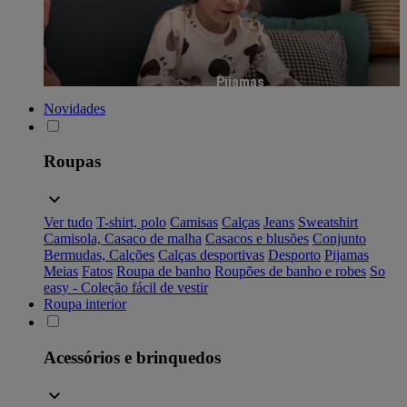
Pijamas
Novidades
Roupas
Ver tudo
T-shirt, polo
Camisas
Calças
Jeans
Sweatshirt
Camisola, Casaco de malha
Casacos e blusões
Conjunto
Bermudas, Calções
Calças desportivas
Desporto
Pijamas
Meias
Fatos
Roupa de banho
Roupões de banho e robes
So
easy - Coleção fácil de vestir
Roupa interior
Acessórios e brinquedos