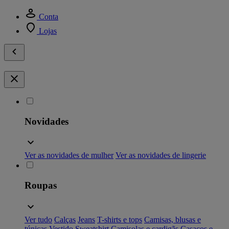
Conta
Lojas
Novidades
Ver as novidades de mulher
Ver as novidades de lingerie
Roupas
Ver tudo
Calças
Jeans
T-shirts e tops
Camisas, blusas e
túnicas
Vestido
Sweatshirt
Camisolas e cardigãs
Casacos e