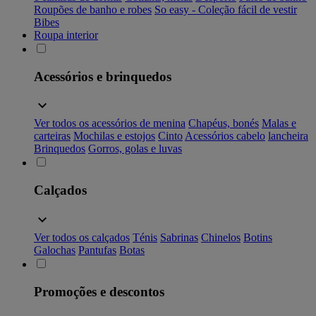
Roupões de banho e robes
So easy - Coleção fácil de vestir
Bibes
Roupa interior
Acessórios e brinquedos
Ver todos os acessórios de menina
Chapéus, bonés
Malas e
carteiras
Mochilas e estojos
Cinto
Acessórios cabelo
lancheira
Brinquedos
Gorros, golas e luvas
Calçados
Ver todos os calçados
Ténis
Sabrinas
Chinelos
Botins
Galochas
Pantufas
Botas
Promoções e descontos