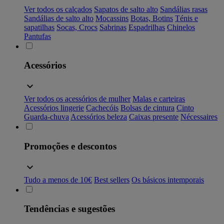
Ver todos os calçados
Sapatos de salto alto
Sandálias rasas
Sandálias de salto alto
Mocassins
Botas, Botins
Ténis e
sapatilhas
Socas, Crocs
Sabrinas
Espadrilhas
Chinelos
Pantufas
Acessórios
Ver todos os acessórios de mulher
Malas e carteiras
Acessórios lingerie
Cachecóis
Bolsas de cintura
Cinto
Guarda-chuva
Acessórios beleza
Caixas presente
Nécessaires
Promoções e descontos
Tudo a menos de 10€
Best sellers
Os básicos intemporais
Tendências e sugestões