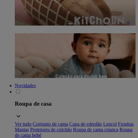
Coleção para dormir bem
Novidades
Roupa de casa
Ver tudo
Conjunto de cama
Capa de edredão
Lençol
Fronhas
Mantas
Protetores de colchão
Roupa de cama criança
Roupa
de cama bebé