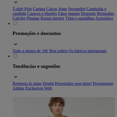
T-shirt
Polo
Camisa
Calças
Jeans
Sweatshirt
Camisolas e
cardigãs
Casacos e blusões
Fatos
jaqueta
Desporto
Bermudas,
Calções
Pijamas
Roupa interior
Ténis e sapatilhas
Acessórios
Promoções e descontos
Tudo a menos de 10€
Best sellers
Os básicos intemporais
Tendências e sugestões
Regresso às aulas
Denim
Personalize seus itens!
Personagens
Adidas
Exclusivos Web