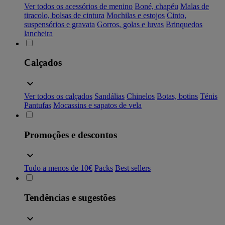
Ver todos os acessórios de menino
Boné, chapéu
Malas de
tiracolo, bolsas de cintura
Mochilas e estojos
Cinto,
suspensórios e gravata
Gorros, golas e luvas
Brinquedos
lancheira
Calçados
Ver todos os calçados
Sandálias
Chinelos
Botas, botins
Ténis
Pantufas
Mocassins e sapatos de vela
Promoções e descontos
Tudo a menos de 10€
Packs
Best sellers
Tendências e sugestões