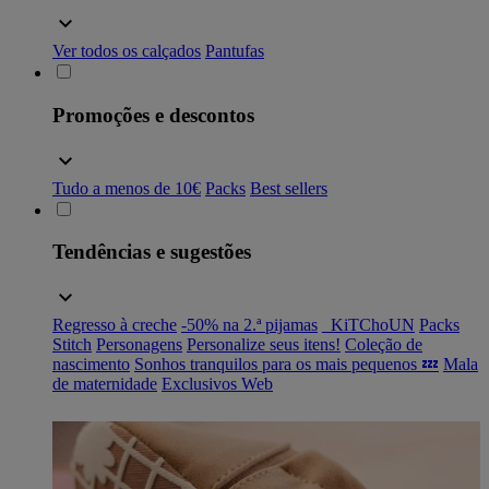
Ver todos os calçados
Pantufas
Promoções e descontos
Tudo a menos de 10€
Packs
Best sellers
Tendências e sugestões
Regresso à creche
-50% na 2.ª pijamas
_KiTChoUN
Packs
Stitch
Personagens
Personalize seus itens!
Coleção de
nascimento
Sonhos tranquilos para os mais pequenos 💤
Mala
de maternidade
Exclusivos Web