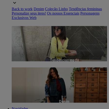
Back to work
Denim
Coleção Linho
Tendências femininas
Personalize seus itens!
Os nossos Essenciais
Personagens
Exclusivos Web
Tendências moda
Denim
Novidades