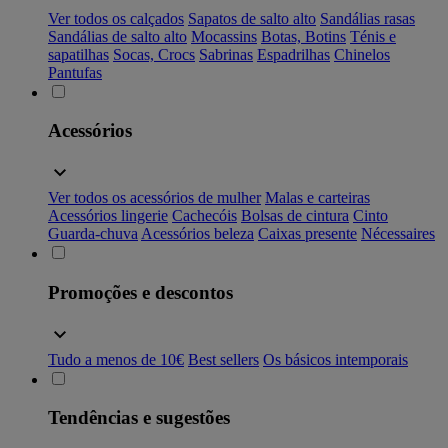
Ver todos os calçados
Sapatos de salto alto
Sandálias rasas
Sandálias de salto alto
Mocassins
Botas, Botins
Ténis e
sapatilhas
Socas, Crocs
Sabrinas
Espadrilhas
Chinelos
Pantufas
Acessórios
Ver todos os acessórios de mulher
Malas e carteiras
Acessórios lingerie
Cachecóis
Bolsas de cintura
Cinto
Guarda-chuva
Acessórios beleza
Caixas presente
Nécessaires
Promoções e descontos
Tudo a menos de 10€
Best sellers
Os básicos intemporais
Tendências e sugestões