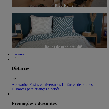
Kiabi Home
Roupa de casa até -40%
Carnaval
Disfarces
Acessórios
Festas e aniversários
Disfarces de adultos
Disfarces para crianças e bebés
Promoções e descontos