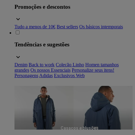
Promoções e descontos
Tudo a menos de 10€
Best sellers
Os básicos intemporais
Tendências e sugestões
Denim
Back to work
Coleção Linho
Homen tamanhos
grandes
Os nossos Essenciais
Personalize seus itens!
Personagens
Adidas
Exclusivos Web
Casacos e blusões