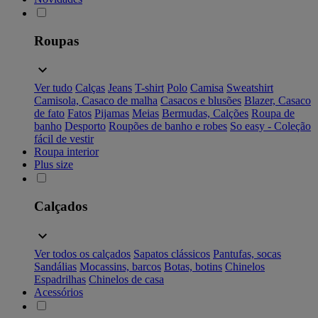
Roupas
Ver tudo
Calças
Jeans
T-shirt
Polo
Camisa
Sweatshirt
Camisola, Casaco de malha
Casacos e blusões
Blazer, Casaco
de fato
Fatos
Pijamas
Meias
Bermudas, Calções
Roupa de
banho
Desporto
Roupões de banho e robes
So easy - Coleção
fácil de vestir
Roupa interior
Plus size
Calçados
Ver todos os calçados
Sapatos clássicos
Pantufas, socas
Sandálias
Mocassins, barcos
Botas, botins
Chinelos
Espadrilhas
Chinelos de casa
Acessórios