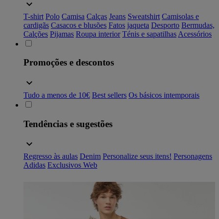
T-shirt
Polo
Camisa
Calças
Jeans
Sweatshirt
Camisolas e
cardigãs
Casacos e blusões
Fatos
jaqueta
Desporto
Bermudas,
Calções
Pijamas
Roupa interior
Ténis e sapatilhas
Acessórios
Promoções e descontos
Tudo a menos de 10€
Best sellers
Os básicos intemporais
Tendências e sugestões
Regresso às aulas
Denim
Personalize seus itens!
Personagens
Adidas
Exclusivos Web