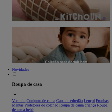
Coleção para dormir bem
Novidades
Roupa de casa
Ver tudo
Conjunto de cama
Capa de edredão
Lençol
Fronhas
Mantas
Protetores de colchão
Roupa de cama criança
Roupa
de cama bebé