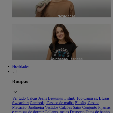
Novidades
As nossas licenças
Novidades
Roupas
Ver tudo
Calças
Jeans
Leggings
T-shirt, Top
Camisas, Blusas
Sweatshirt
Camisola, Casaco de malha
Blusão, Casaco
Macacão, Jardineira
Vestidos
Calções
Saias
Conjunto
Pijamas
e camisas de dormir
Collants, meias
Desporto
Fatos de banho