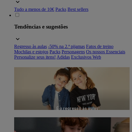
Tudo a menos de 10€
Packs
Best sellers
Tendências e sugestões
Regresso às aulas
-50% na 2.ª pijamas
Fatos de treino
Mochilas e estojos
Packs
Personagens
Os nossos Essenciais
Personalize seus itens!
Adidas
Exclusivos Web
É o regresso às aulas!