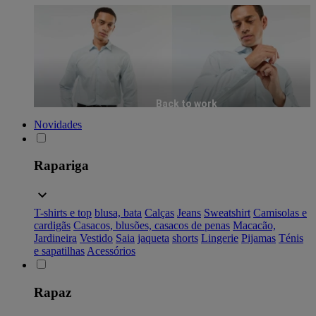
Back to work
Novidades
Rapariga
T-shirts e top
blusa, bata
Calças
Jeans
Sweatshirt
Camisolas e
cardigãs
Casacos, blusões, casacos de penas
Macacão,
Jardineira
Vestido
Saia
jaqueta
shorts
Lingerie
Pijamas
Ténis
e sapatilhas
Acessórios
Rapaz