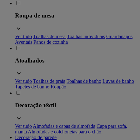
Roupa de mesa
Ver tudo
Toalhas de mesa
Toalhas individuais
Guardanapos
Aventais
Panos de cozinha
Atoalhados
Ver tudo
Toalhas de praia
Toalhas de banho
Luvas de banho
Tapetes de banho
Roupão
Decoração têxtil
Ver tudo
Almofadas e capas de almofada
Capa para sofá,
manta
Almofadas e colchonetas para o chão
Decoração de parede