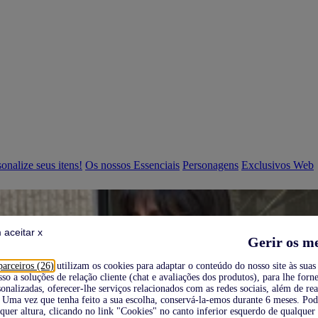
onalize seus itens!
Os nossos Essenciais
Personagens
Exclusivos Web
 aceitar x
Gerir os m
parceiros (26)
utilizam os cookies para adaptar o conteúdo do nosso site às suas 
sso a soluções de relação cliente (chat e avaliações dos produtos), para lhe forne
onalizadas, oferecer-lhe serviços relacionados com as redes sociais, além de re
Uma vez que tenha feito a sua escolha, conservá-la-emos durante 6 meses. Po
quer altura, clicando no link "Cookies" no canto inferior esquerdo de qualquer