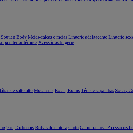
Soutien
Body
Meias-calças e meias
Lingerie adelgaçante
Lingerie sex
upa interior térmica
Acessórios lingerie
álias de salto alto
Mocassins
Botas, Botins
Ténis e sapatilhas
Socas, C
lingerie
Cachecóis
Bolsas de cintura
Cinto
Guarda-chuva
Acessórios b