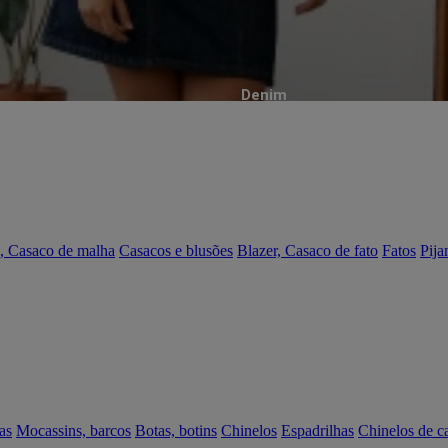
Denim
, Casaco de malha
Casacos e blusões
Blazer, Casaco de fato
Fatos
Pija
as
Mocassins, barcos
Botas, botins
Chinelos
Espadrilhas
Chinelos de c