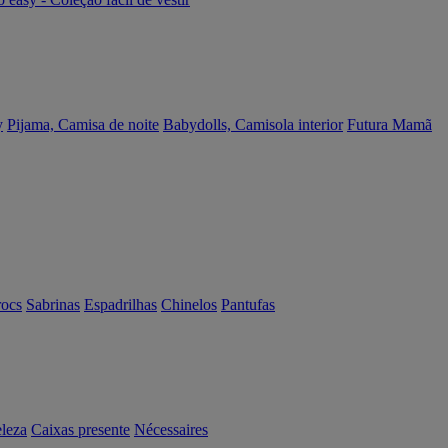
y
Pijama, Camisa de noite
Babydolls, Camisola interior
Futura Mamã
rocs
Sabrinas
Espadrilhas
Chinelos
Pantufas
eleza
Caixas presente
Nécessaires