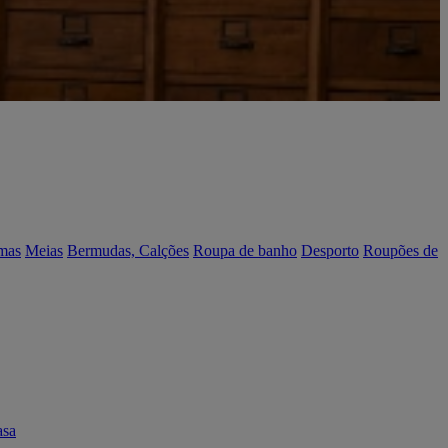
mas
Meias
Bermudas, Calções
Roupa de banho
Desporto
Roupões de
asa