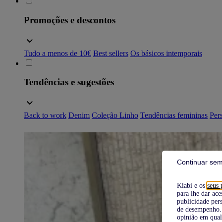
Promoções e descontos
Tudo a menos de 10€
Best sellers
Os básicos intemporais
Tendências e sugestões
Back to work
Denim
Coleção Linho
Tendências femininas
Pers
Continuar sem
Kiabi e os
seus 
para lhe dar ace
publicidade pers
de desempenho. 
opinião em qual