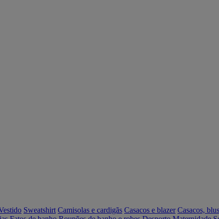
Vestido
Sweatshirt
Camisolas e cardigãs
Casacos e blazer
Casacos, blus
ias
Fatos de banho
Roupões de banho e robes
Desporto
Maternidade
S