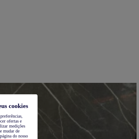
eus cookies
preferências,
cer ofertas e
alizar medições
de mudar de
 página do nosso