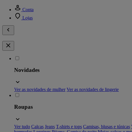
Conta
Lojas
Novidades
Ver as novidades de mulher
Ver as novidades de lingerie
Roupas
Ver tudo
Calças
Jeans
T-shirts e tops
Camisas, blusas e túnicas
bermudas
Leggings
Pijama, Camisa de noite
Meias-calças e me