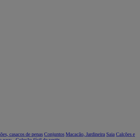
ões, casacos de penas
Conjuntos
Macacão, Jardineira
Saia
Calções e
o easy - Coleção fácil de vestir