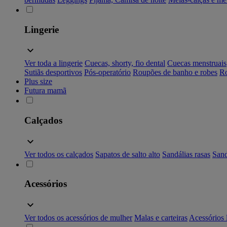
Lingerie
Ver toda a lingerie
Cuecas, shorty, fio dental
Cuecas menstruais
Sutiãs desportivos
Pós-operatório
Roupões de banho e robes
Ro
Plus size
Futura mamã
Calçados
Ver todos os calçados
Sapatos de salto alto
Sandálias rasas
Sand
Acessórios
Ver todos os acessórios de mulher
Malas e carteiras
Acessórios 