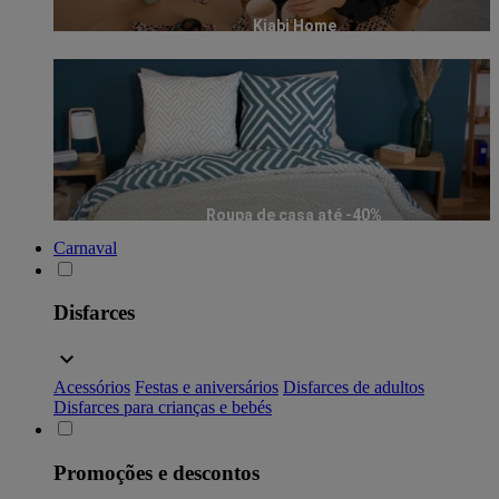
Kiabi Home
Roupa de casa até -40%
Carnaval
Disfarces
Acessórios
Festas e aniversários
Disfarces de adultos
Disfarces para crianças e bebés
Promoções e descontos