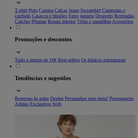
T-shirt
Polo
Camisa
Calças
Jeans
Sweatshirt
Camisolas e
cardigãs
Casacos e blusões
Fatos
jaqueta
Desporto
Bermudas,
Calções
Pijamas
Roupa interior
Ténis e sapatilhas
Acessórios
Promoções e descontos
Tudo a menos de 10€
Best sellers
Os básicos intemporais
Tendências e sugestões
Regresso às aulas
Denim
Personalize seus itens!
Personagens
Adidas
Exclusivos Web