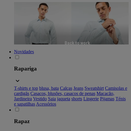
Back to work
Novidades
Rapariga
T-shirts e top
blusa, bata
Calças
Jeans
Sweatshirt
Camisolas e
cardigãs
Casacos, blusões, casacos de penas
Macacão,
Jardineira
Vestido
Saia
jaqueta
shorts
Lingerie
Pijamas
Ténis
e sapatilhas
Acessórios
Rapaz