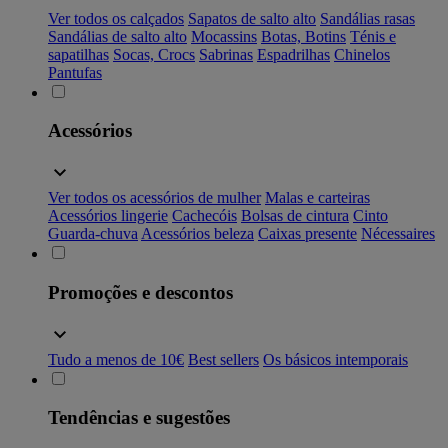
Ver todos os calçados
Sapatos de salto alto
Sandálias rasas
Sandálias de salto alto
Mocassins
Botas, Botins
Ténis e
sapatilhas
Socas, Crocs
Sabrinas
Espadrilhas
Chinelos
Pantufas
Acessórios
Ver todos os acessórios de mulher
Malas e carteiras
Acessórios lingerie
Cachecóis
Bolsas de cintura
Cinto
Guarda-chuva
Acessórios beleza
Caixas presente
Nécessaires
Promoções e descontos
Tudo a menos de 10€
Best sellers
Os básicos intemporais
Tendências e sugestões