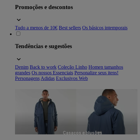
Promoções e descontos
Tudo a menos de 10€
Best sellers
Os básicos intemporais
Tendências e sugestões
Denim
Back to work
Coleção Linho
Homen tamanhos
grandes
Os nossos Essenciais
Personalize seus itens!
Personagens
Adidas
Exclusivos Web
Casacos e blusões