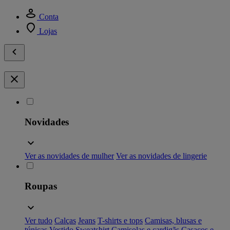
Conta
Lojas
Novidades
Ver as novidades de mulher
Ver as novidades de lingerie
Roupas
Ver tudo
Calças
Jeans
T-shirts e tops
Camisas, blusas e
túnicas
Vestido
Sweatshirt
Camisolas e cardigãs
Casacos e