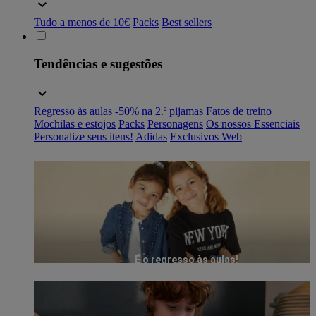
Tudo a menos de 10€
Packs
Best sellers
Tendências e sugestões
Regresso às aulas
-50% na 2.ª pijamas
Fatos de treino
Mochilas e estojos
Packs
Personagens
Os nossos Essenciais
Personalize seus itens!
Adidas
Exclusivos Web
É o regresso às aulas!