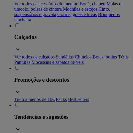
Ver todos os acessórios de menino
Boné, chapéu
Malas de
tiracolo, bolsas de cintura
Mochilas e estojos
Cinto,
suspensórios e gravata
Gorros, golas e luvas
Brinquedos
lancheira
Calçados
Ver todos os calçados
Sandálias
Chinelos
Botas, botins
Ténis
Pantufas
Mocassins e sapatos de vela
Promoções e descontos
Tudo a menos de 10€
Packs
Best sellers
Tendências e sugestões