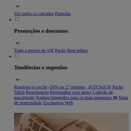
Ver todos os calçados
Pantufas
Promoções e descontos
Tudo a menos de 10€
Packs
Best sellers
Tendências e sugestões
Regresso à creche
-50% na 2.ª pijamas
_KiTChoUN
Packs
Stitch
Personagens
Personalize seus itens!
Coleção de
nascimento
Sonhos tranquilos para os mais pequenos 💤
Mala
de maternidade
Exclusivos Web