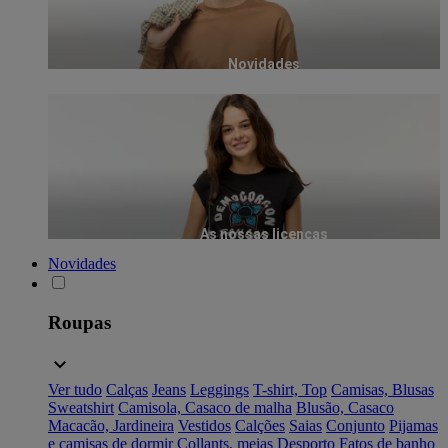
Novidades
As nossas licenças
Novidades
Roupas
Ver tudo
Calças
Jeans
Leggings
T-shirt, Top
Camisas, Blusas
Sweatshirt
Camisola, Casaco de malha
Blusão, Casaco
Macacão, Jardineira
Vestidos
Calções
Saias
Conjunto
Pijamas
e camisas de dormir
Collants, meias
Desporto
Fatos de banho