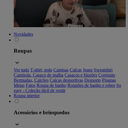
Pijamas
Novidades
Roupas
Ver tudo
T-shirt, polo
Camisas
Calças
Jeans
Sweatshirt
Camisola, Casaco de malha
Casacos e blusões
Conjunto
Bermudas, Calções
Calças desportivas
Desporto
Pijamas
Meias
Fatos
Roupa de banho
Roupões de banho e robes
So
easy - Coleção fácil de vestir
Roupa interior
Acessórios e brinquedos