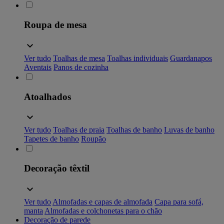
Roupa de mesa
Ver tudo
Toalhas de mesa
Toalhas individuais
Guardanapos
Aventais
Panos de cozinha
Atoalhados
Ver tudo
Toalhas de praia
Toalhas de banho
Luvas de banho
Tapetes de banho
Roupão
Decoração têxtil
Ver tudo
Almofadas e capas de almofada
Capa para sofá,
manta
Almofadas e colchonetas para o chão
Decoração de parede