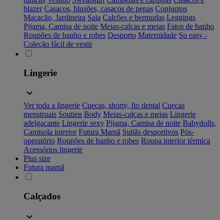
blazer
Casacos, blusões, casacos de penas
Conjuntos
Macacão, Jardineira
Saia
Calções e bermudas
Leggings
Pijama, Camisa de noite
Meias-calças e meias
Fatos de banho
Roupões de banho e robes
Desporto
Maternidade
So easy -
Coleção fácil de vestir
Lingerie
Ver toda a lingerie
Cuecas, shorty, fio dental
Cuecas
menstruais
Soutien
Body
Meias-calças e meias
Lingerie
adelgaçante
Lingerie sexy
Pijama, Camisa de noite
Babydolls,
Camisola interior
Futura Mamã
Sutiãs desportivos
Pós-
operatório
Roupões de banho e robes
Roupa interior térmica
Acessórios lingerie
Plus size
Futura mamã
Calçados