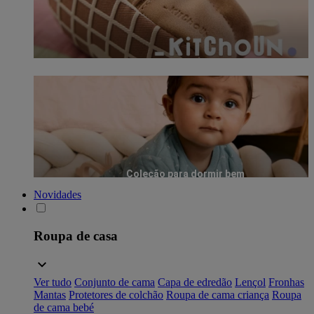
Coleção para dormir bem
Novidades
Roupa de casa
Ver tudo
Conjunto de cama
Capa de edredão
Lençol
Fronhas
Mantas
Protetores de colchão
Roupa de cama criança
Roupa
de cama bebé