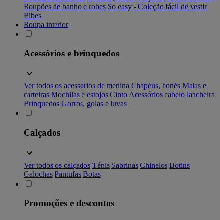
Roupões de banho e robes
So easy - Coleção fácil de vestir
Bibes
Roupa interior
Acessórios e brinquedos
Ver todos os acessórios de menina
Chapéus, bonés
Malas e
carteiras
Mochilas e estojos
Cinto
Acessórios cabelo
lancheira
Brinquedos
Gorros, golas e luvas
Calçados
Ver todos os calçados
Ténis
Sabrinas
Chinelos
Botins
Galochas
Pantufas
Botas
Promoções e descontos