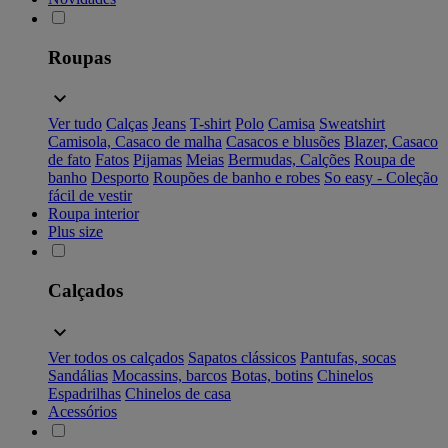
Roupas
Ver tudo
Calças
Jeans
T-shirt
Polo
Camisa
Sweatshirt
Camisola, Casaco de malha
Casacos e blusões
Blazer, Casaco
de fato
Fatos
Pijamas
Meias
Bermudas, Calções
Roupa de
banho
Desporto
Roupões de banho e robes
So easy - Coleção
fácil de vestir
Roupa interior
Plus size
Calçados
Ver todos os calçados
Sapatos clássicos
Pantufas, socas
Sandálias
Mocassins, barcos
Botas, botins
Chinelos
Espadrilhas
Chinelos de casa
Acessórios