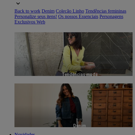
Back to work
Denim
Coleção Linho
Tendências femininas
Personalize seus itens!
Os nossos Essenciais
Personagens
Exclusivos Web
Tendências moda
Denim
Novidades