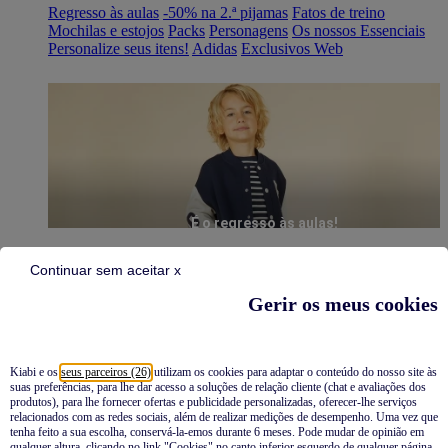
Regresso às aulas
-50% na 2.ª pijamas
Fatos de treino
Mochilas e estojos
Packs
Personagens
Os nossos Essenciais
Personalize seus itens!
Adidas
Exclusivos Web
É o regresso às aulas!
Continuar sem aceitar x
Gerir os meus cookies
Kiabi e os
seus parceiros (26)
utilizam os cookies para adaptar o conteúdo do nosso site às
suas preferências, para lhe dar acesso a soluções de relação cliente (chat e avaliações dos
Pijamas
produtos), para lhe fornecer ofertas e publicidade personalizadas, oferecer-lhe serviços
relacionados com as redes sociais, além de realizar medições de desempenho. Uma vez que
Novidades
tenha feito a sua escolha, conservá-la-emos durante 6 meses. Pode mudar de opinião em
qualquer altura, clicando no link "Cookies" no canto inferior esquerdo de qualquer página