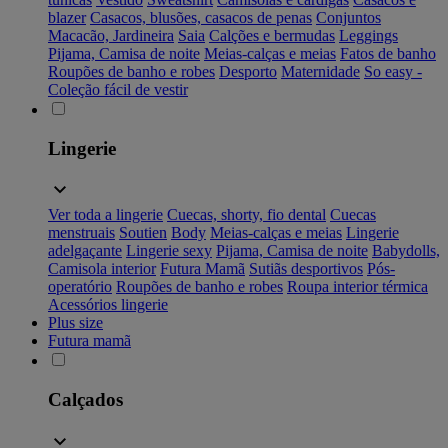
blazer
Casacos, blusões, casacos de penas
Conjuntos
Macacão, Jardineira
Saia
Calções e bermudas
Leggings
Pijama, Camisa de noite
Meias-calças e meias
Fatos de banho
Roupões de banho e robes
Desporto
Maternidade
So easy -
Coleção fácil de vestir
Lingerie
Ver toda a lingerie
Cuecas, shorty, fio dental
Cuecas
menstruais
Soutien
Body
Meias-calças e meias
Lingerie
adelgaçante
Lingerie sexy
Pijama, Camisa de noite
Babydolls,
Camisola interior
Futura Mamã
Sutiãs desportivos
Pós-
operatório
Roupões de banho e robes
Roupa interior térmica
Acessórios lingerie
Plus size
Futura mamã
Calçados