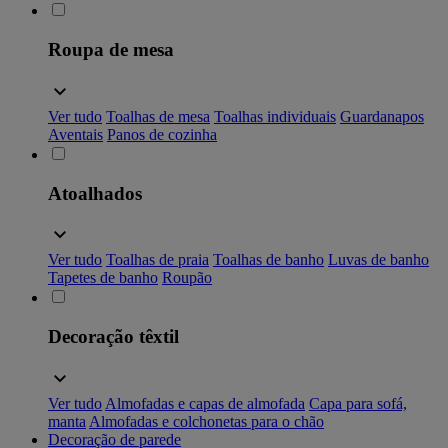
Roupa de mesa
Ver tudo
Toalhas de mesa
Toalhas individuais
Guardanapos
Aventais
Panos de cozinha
Atoalhados
Ver tudo
Toalhas de praia
Toalhas de banho
Luvas de banho
Tapetes de banho
Roupão
Decoração têxtil
Ver tudo
Almofadas e capas de almofada
Capa para sofá,
manta
Almofadas e colchonetas para o chão
Decoração de parede