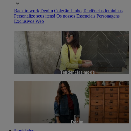
Back to work
Denim
Coleção Linho
Tendências femininas
Personalize seus itens!
Os nossos Essenciais
Personagens
Exclusivos Web
Tendências moda
Denim
Novidades