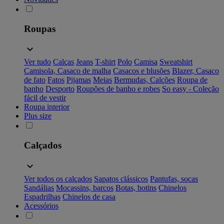
Roupas
Ver tudo
Calças
Jeans
T-shirt
Polo
Camisa
Sweatshirt
Camisola, Casaco de malha
Casacos e blusões
Blazer, Casaco
de fato
Fatos
Pijamas
Meias
Bermudas, Calções
Roupa de
banho
Desporto
Roupões de banho e robes
So easy - Coleção
fácil de vestir
Roupa interior
Plus size
Calçados
Ver todos os calçados
Sapatos clássicos
Pantufas, socas
Sandálias
Mocassins, barcos
Botas, botins
Chinelos
Espadrilhas
Chinelos de casa
Acessórios