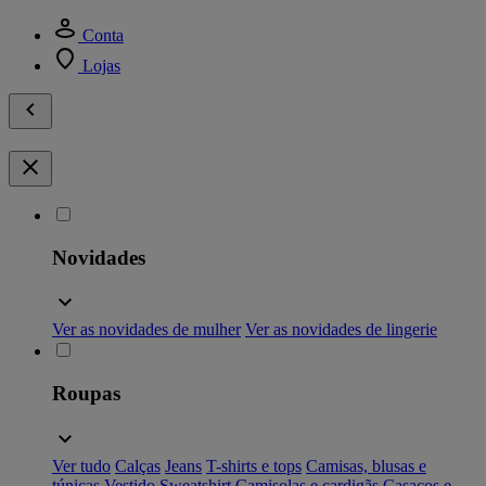
Conta
Lojas
Novidades
Ver as novidades de mulher
Ver as novidades de lingerie
Roupas
Ver tudo
Calças
Jeans
T-shirts e tops
Camisas, blusas e
túnicas
Vestido
Sweatshirt
Camisolas e cardigãs
Casacos e