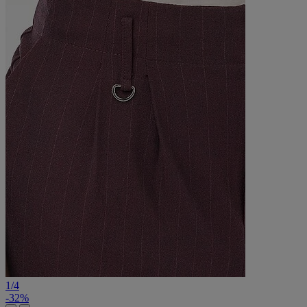
1
/
4
-32%