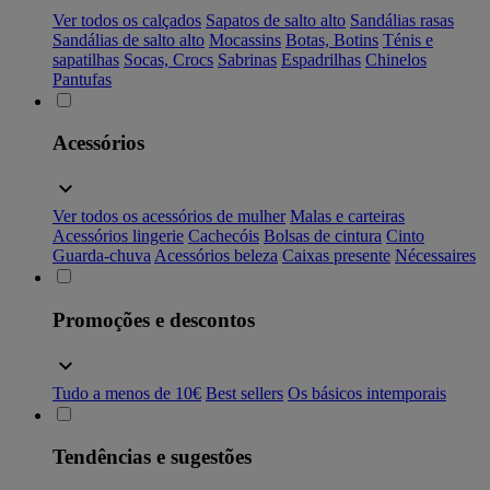
Ver todos os calçados
Sapatos de salto alto
Sandálias rasas
Sandálias de salto alto
Mocassins
Botas, Botins
Ténis e
sapatilhas
Socas, Crocs
Sabrinas
Espadrilhas
Chinelos
Pantufas
Acessórios
Ver todos os acessórios de mulher
Malas e carteiras
Acessórios lingerie
Cachecóis
Bolsas de cintura
Cinto
Guarda-chuva
Acessórios beleza
Caixas presente
Nécessaires
Promoções e descontos
Tudo a menos de 10€
Best sellers
Os básicos intemporais
Tendências e sugestões