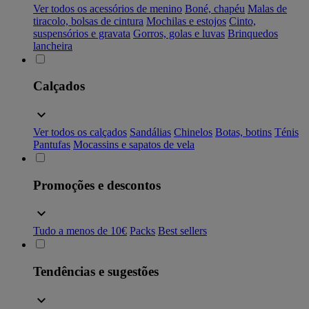
Ver todos os acessórios de menino
Boné, chapéu
Malas de
tiracolo, bolsas de cintura
Mochilas e estojos
Cinto,
suspensórios e gravata
Gorros, golas e luvas
Brinquedos
lancheira
Calçados
Ver todos os calçados
Sandálias
Chinelos
Botas, botins
Ténis
Pantufas
Mocassins e sapatos de vela
Promoções e descontos
Tudo a menos de 10€
Packs
Best sellers
Tendências e sugestões