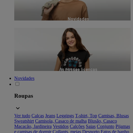
Novidades
As nossas licenças
Novidades
Roupas
Ver tudo
Calças
Jeans
Leggings
T-shirt, Top
Camisas, Blusas
Sweatshirt
Camisola, Casaco de malha
Blusão, Casaco
Macacão, Jardineira
Vestidos
Calções
Saias
Conjunto
Pijamas
e camisas de dormir
Collants, meias
Desporto
Fatos de banho