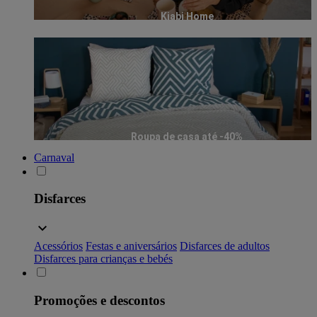
Kiabi Home
Roupa de casa até -40%
Carnaval
Disfarces
Acessórios
Festas e aniversários
Disfarces de adultos
Disfarces para crianças e bebés
Promoções e descontos