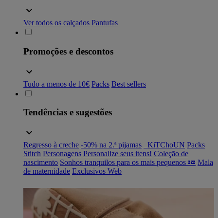
Ver todos os calçados
Pantufas
Promoções e descontos
Tudo a menos de 10€
Packs
Best sellers
Tendências e sugestões
Regresso à creche
-50% na 2.ª pijamas
_KiTChoUN
Packs
Stitch
Personagens
Personalize seus itens!
Coleção de
nascimento
Sonhos tranquilos para os mais pequenos 💤
Mala
de maternidade
Exclusivos Web