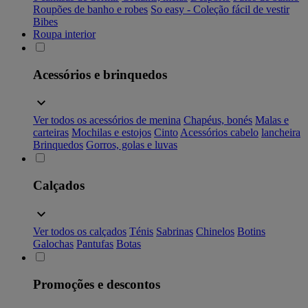
Roupões de banho e robes
So easy - Coleção fácil de vestir
Bibes
Roupa interior
Acessórios e brinquedos
Ver todos os acessórios de menina
Chapéus, bonés
Malas e
carteiras
Mochilas e estojos
Cinto
Acessórios cabelo
lancheira
Brinquedos
Gorros, golas e luvas
Calçados
Ver todos os calçados
Ténis
Sabrinas
Chinelos
Botins
Galochas
Pantufas
Botas
Promoções e descontos