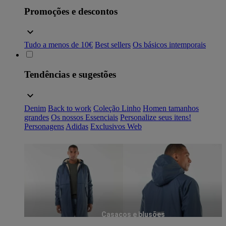
Promoções e descontos
Tudo a menos de 10€
Best sellers
Os básicos intemporais
Tendências e sugestões
Denim
Back to work
Coleção Linho
Homen tamanhos
grandes
Os nossos Essenciais
Personalize seus itens!
Personagens
Adidas
Exclusivos Web
Casacos e blusões