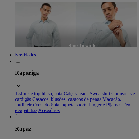
Back to work
Novidades
Rapariga
T-shirts e top
blusa, bata
Calças
Jeans
Sweatshirt
Camisolas e
cardigãs
Casacos, blusões, casacos de penas
Macacão,
Jardineira
Vestido
Saia
jaqueta
shorts
Lingerie
Pijamas
Ténis
e sapatilhas
Acessórios
Rapaz