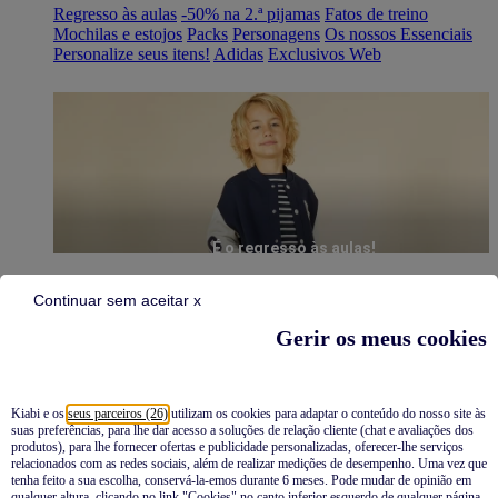
Regresso às aulas
-50% na 2.ª pijamas
Fatos de treino
Mochilas e estojos
Packs
Personagens
Os nossos Essenciais
Personalize seus itens!
Adidas
Exclusivos Web
É o regresso às aulas!
Continuar sem aceitar x
Gerir os meus cookies
Kiabi e os
seus parceiros (26)
utilizam os cookies para adaptar o conteúdo do nosso site às
suas preferências, para lhe dar acesso a soluções de relação cliente (chat e avaliações dos
Pijamas
produtos), para lhe fornecer ofertas e publicidade personalizadas, oferecer-lhe serviços
relacionados com as redes sociais, além de realizar medições de desempenho. Uma vez que
Novidades
tenha feito a sua escolha, conservá-la-emos durante 6 meses. Pode mudar de opinião em
qualquer altura, clicando no link "Cookies" no canto inferior esquerdo de qualquer página