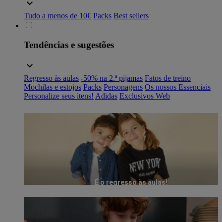
Tudo a menos de 10€
Packs
Best sellers
Tendências e sugestões
Regresso às aulas
-50% na 2.ª pijamas
Fatos de treino
Mochilas e estojos
Packs
Personagens
Os nossos Essenciais
Personalize seus itens!
Adidas
Exclusivos Web
É o regresso às aulas!