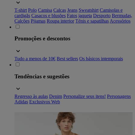
T-shirt
Polo
Camisa
Calças
Jeans
Sweatshirt
Camisolas e
cardigãs
Casacos e blusões
Fatos
jaqueta
Desporto
Bermudas,
Calções
Pijamas
Roupa interior
Ténis e sapatilhas
Acessórios
Promoções e descontos
Tudo a menos de 10€
Best sellers
Os básicos intemporais
Tendências e sugestões
Regresso às aulas
Denim
Personalize seus itens!
Personagens
Adidas
Exclusivos Web