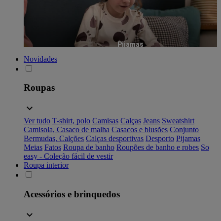
Pijamas
Novidades
Roupas
Ver tudo
T-shirt, polo
Camisas
Calças
Jeans
Sweatshirt
Camisola, Casaco de malha
Casacos e blusões
Conjunto
Bermudas, Calções
Calças desportivas
Desporto
Pijamas
Meias
Fatos
Roupa de banho
Roupões de banho e robes
So
easy - Coleção fácil de vestir
Roupa interior
Acessórios e brinquedos