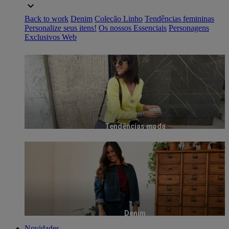
Back to work
Denim
Coleção Linho
Tendências femininas
Personalize seus itens!
Os nossos Essenciais
Personagens
Exclusivos Web
Tendências moda
Denim
Novidades