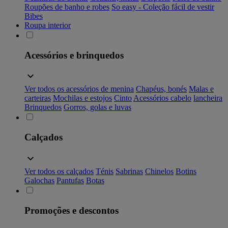
Roupões de banho e robes
So easy - Coleção fácil de vestir
Bibes
Roupa interior
Acessórios e brinquedos
Ver todos os acessórios de menina
Chapéus, bonés
Malas e
carteiras
Mochilas e estojos
Cinto
Acessórios cabelo
lancheira
Brinquedos
Gorros, golas e luvas
Calçados
Ver todos os calçados
Ténis
Sabrinas
Chinelos
Botins
Galochas
Pantufas
Botas
Promoções e descontos