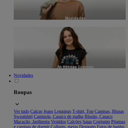
Novidades
As nossas licenças
Novidades
Roupas
Ver tudo
Calças
Jeans
Leggings
T-shirt, Top
Camisas, Blusas
Sweatshirt
Camisola, Casaco de malha
Blusão, Casaco
Macacão, Jardineira
Vestidos
Calções
Saias
Conjunto
Pijamas
e camisas de dormir
Collants, meias
Desporto
Fatos de banho