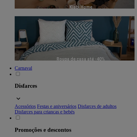
Kiabi Home
Roupa de casa até -40%
Carnaval
Disfarces
Acessórios
Festas e aniversários
Disfarces de adultos
Disfarces para crianças e bebés
Promoções e descontos