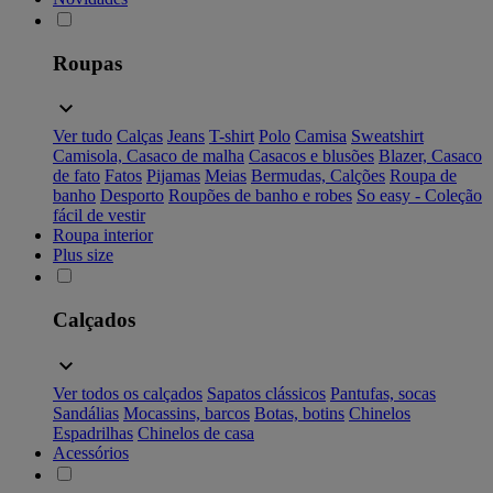
Roupas
Ver tudo
Calças
Jeans
T-shirt
Polo
Camisa
Sweatshirt
Camisola, Casaco de malha
Casacos e blusões
Blazer, Casaco
de fato
Fatos
Pijamas
Meias
Bermudas, Calções
Roupa de
banho
Desporto
Roupões de banho e robes
So easy - Coleção
fácil de vestir
Roupa interior
Plus size
Calçados
Ver todos os calçados
Sapatos clássicos
Pantufas, socas
Sandálias
Mocassins, barcos
Botas, botins
Chinelos
Espadrilhas
Chinelos de casa
Acessórios