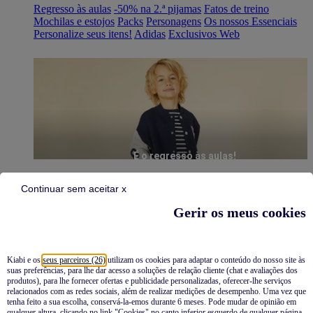
Regresso às aulas
-50% na 2.ª pijamas
Fatos de treino
Mochilas e estojos
Packs
Personagens
Os nossos Essenciais
Personalize seus itens!
Adidas
Exclusivos Web
É o regresso às aulas!
Continuar sem aceitar x
Gerir os meus cookies
Kiabi e os
seus parceiros (26)
utilizam os cookies para adaptar o conteúdo do nosso site às
suas preferências, para lhe dar acesso a soluções de relação cliente (chat e avaliações dos
Pijamas
produtos), para lhe fornecer ofertas e publicidade personalizadas, oferecer-lhe serviços
relacionados com as redes sociais, além de realizar medições de desempenho. Uma vez que
Novidades
tenha feito a sua escolha, conservá-la-emos durante 6 meses. Pode mudar de opinião em
qualquer altura, clicando no link "Cookies" no canto inferior esquerdo de qualquer página