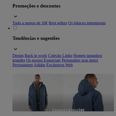
Promoções e descontos
Tudo a menos de 10€
Best sellers
Os básicos intemporais
Tendências e sugestões
Denim
Back to work
Coleção Linho
Homen tamanhos
grandes
Os nossos Essenciais
Personalize seus itens!
Personagens
Adidas
Exclusivos Web
Casacos e blusões