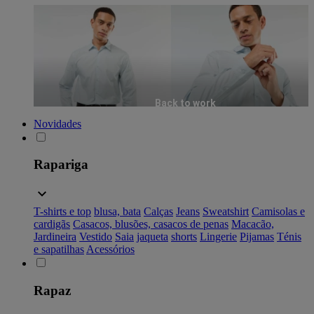
Back to work
Novidades
Rapariga
T-shirts e top
blusa, bata
Calças
Jeans
Sweatshirt
Camisolas e
cardigãs
Casacos, blusões, casacos de penas
Macacão,
Jardineira
Vestido
Saia
jaqueta
shorts
Lingerie
Pijamas
Ténis
e sapatilhas
Acessórios
Rapaz