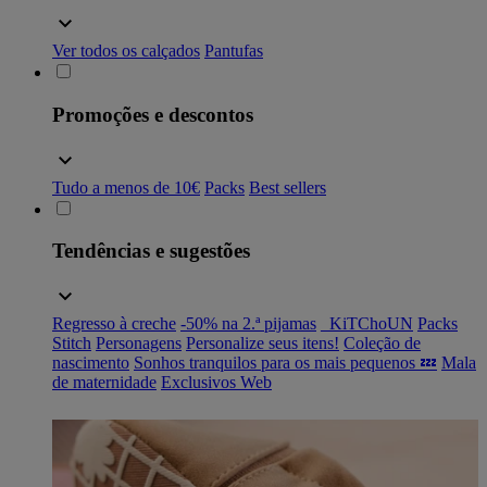
Ver todos os calçados
Pantufas
Promoções e descontos
Tudo a menos de 10€
Packs
Best sellers
Tendências e sugestões
Regresso à creche
-50% na 2.ª pijamas
_KiTChoUN
Packs
Stitch
Personagens
Personalize seus itens!
Coleção de
nascimento
Sonhos tranquilos para os mais pequenos 💤
Mala
de maternidade
Exclusivos Web