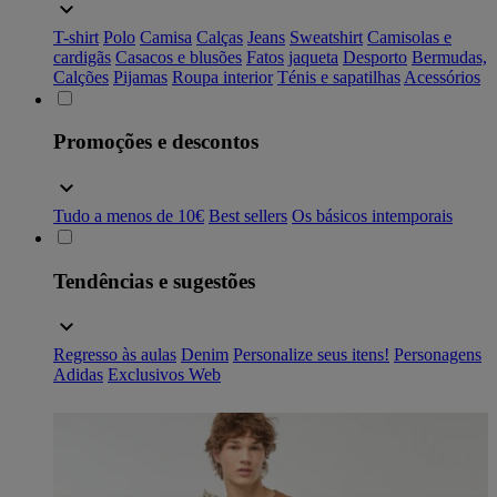
T-shirt
Polo
Camisa
Calças
Jeans
Sweatshirt
Camisolas e
cardigãs
Casacos e blusões
Fatos
jaqueta
Desporto
Bermudas,
Calções
Pijamas
Roupa interior
Ténis e sapatilhas
Acessórios
Promoções e descontos
Tudo a menos de 10€
Best sellers
Os básicos intemporais
Tendências e sugestões
Regresso às aulas
Denim
Personalize seus itens!
Personagens
Adidas
Exclusivos Web