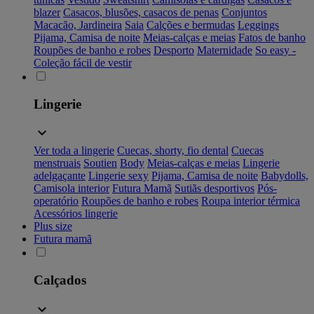
blazer
Casacos, blusões, casacos de penas
Conjuntos
Macacão, Jardineira
Saia
Calções e bermudas
Leggings
Pijama, Camisa de noite
Meias-calças e meias
Fatos de banho
Roupões de banho e robes
Desporto
Maternidade
So easy -
Coleção fácil de vestir
Lingerie
Ver toda a lingerie
Cuecas, shorty, fio dental
Cuecas
menstruais
Soutien
Body
Meias-calças e meias
Lingerie
adelgaçante
Lingerie sexy
Pijama, Camisa de noite
Babydolls,
Camisola interior
Futura Mamã
Sutiãs desportivos
Pós-
operatório
Roupões de banho e robes
Roupa interior térmica
Acessórios lingerie
Plus size
Futura mamã
Calçados