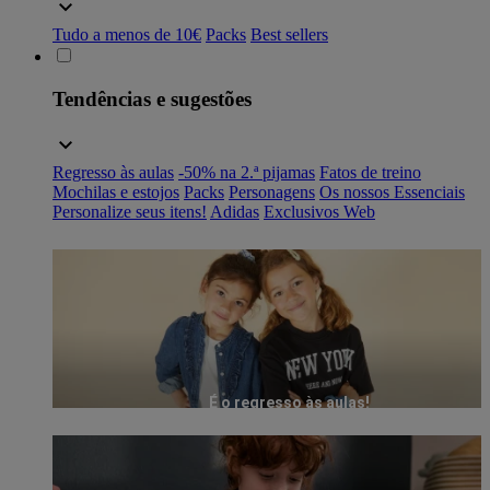
Tudo a menos de 10€
Packs
Best sellers
Tendências e sugestões
Regresso às aulas
-50% na 2.ª pijamas
Fatos de treino
Mochilas e estojos
Packs
Personagens
Os nossos Essenciais
Personalize seus itens!
Adidas
Exclusivos Web
É o regresso às aulas!