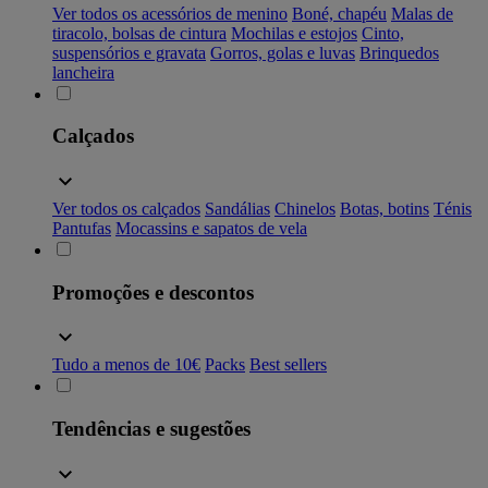
Ver todos os acessórios de menino
Boné, chapéu
Malas de
tiracolo, bolsas de cintura
Mochilas e estojos
Cinto,
suspensórios e gravata
Gorros, golas e luvas
Brinquedos
lancheira
Calçados
Ver todos os calçados
Sandálias
Chinelos
Botas, botins
Ténis
Pantufas
Mocassins e sapatos de vela
Promoções e descontos
Tudo a menos de 10€
Packs
Best sellers
Tendências e sugestões