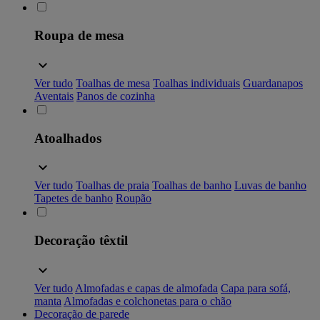
Roupa de mesa
Ver tudo
Toalhas de mesa
Toalhas individuais
Guardanapos
Aventais
Panos de cozinha
Atoalhados
Ver tudo
Toalhas de praia
Toalhas de banho
Luvas de banho
Tapetes de banho
Roupão
Decoração têxtil
Ver tudo
Almofadas e capas de almofada
Capa para sofá,
manta
Almofadas e colchonetas para o chão
Decoração de parede