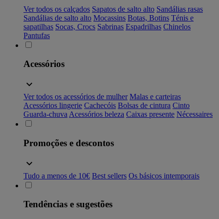
Ver todos os calçados
Sapatos de salto alto
Sandálias rasas
Sandálias de salto alto
Mocassins
Botas, Botins
Ténis e
sapatilhas
Socas, Crocs
Sabrinas
Espadrilhas
Chinelos
Pantufas
Acessórios
Ver todos os acessórios de mulher
Malas e carteiras
Acessórios lingerie
Cachecóis
Bolsas de cintura
Cinto
Guarda-chuva
Acessórios beleza
Caixas presente
Nécessaires
Promoções e descontos
Tudo a menos de 10€
Best sellers
Os básicos intemporais
Tendências e sugestões