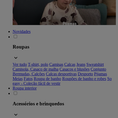
Pijamas
Novidades
Roupas
Ver tudo
T-shirt, polo
Camisas
Calças
Jeans
Sweatshirt
Camisola, Casaco de malha
Casacos e blusões
Conjunto
Bermudas, Calções
Calças desportivas
Desporto
Pijamas
Meias
Fatos
Roupa de banho
Roupões de banho e robes
So
easy - Coleção fácil de vestir
Roupa interior
Acessórios e brinquedos