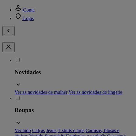
Conta
Lojas
Novidades
Ver as novidades de mulher
Ver as novidades de lingerie
Roupas
Ver tudo
Calças
Jeans
T-shirts e tops
Camisas, blusas e
túnicas
Vestido
Sweatshirt
Camisolas e cardigãs
Casacos e