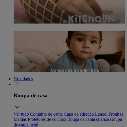
Coleção para dormir bem
Novidades
Roupa de casa
Ver tudo
Conjunto de cama
Capa de edredão
Lençol
Fronhas
Mantas
Protetores de colchão
Roupa de cama criança
Roupa
de cama bebé