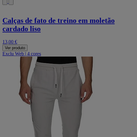
Calças de fato de treino em moletão
cardado liso
13,00 €
Ver produto
Exclu Web
|
4 cores