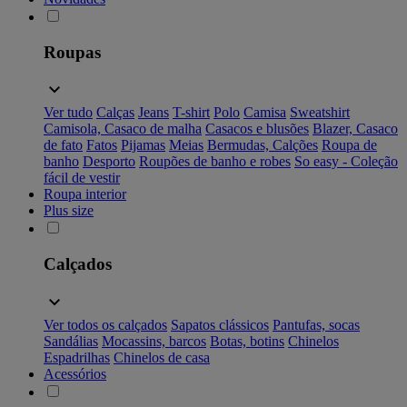
Roupas
Ver tudo
Calças
Jeans
T-shirt
Polo
Camisa
Sweatshirt
Camisola, Casaco de malha
Casacos e blusões
Blazer, Casaco
de fato
Fatos
Pijamas
Meias
Bermudas, Calções
Roupa de
banho
Desporto
Roupões de banho e robes
So easy - Coleção
fácil de vestir
Roupa interior
Plus size
Calçados
Ver todos os calçados
Sapatos clássicos
Pantufas, socas
Sandálias
Mocassins, barcos
Botas, botins
Chinelos
Espadrilhas
Chinelos de casa
Acessórios