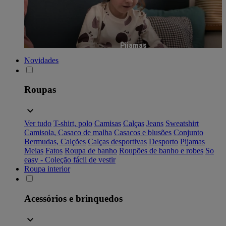
Pijamas
Novidades
Roupas
Ver tudo
T-shirt, polo
Camisas
Calças
Jeans
Sweatshirt
Camisola, Casaco de malha
Casacos e blusões
Conjunto
Bermudas, Calções
Calças desportivas
Desporto
Pijamas
Meias
Fatos
Roupa de banho
Roupões de banho e robes
So
easy - Coleção fácil de vestir
Roupa interior
Acessórios e brinquedos