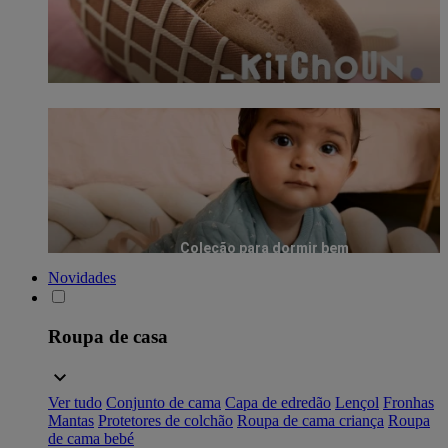
Coleção para dormir bem
Novidades
Roupa de casa
Ver tudo
Conjunto de cama
Capa de edredão
Lençol
Fronhas
Mantas
Protetores de colchão
Roupa de cama criança
Roupa
de cama bebé