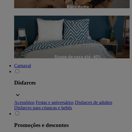
Kiabi Home
Roupa de casa até -40%
Carnaval
Disfarces
Acessórios
Festas e aniversários
Disfarces de adultos
Disfarces para crianças e bebés
Promoções e descontos