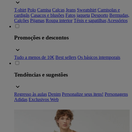
T-shirt
Polo
Camisa
Calças
Jeans
Sweatshirt
Camisolas e
cardigãs
Casacos e blusões
Fatos
jaqueta
Desporto
Bermudas,
Calções
Pijamas
Roupa interior
Ténis e sapatilhas
Acessórios
Promoções e descontos
Tudo a menos de 10€
Best sellers
Os básicos intemporais
Tendências e sugestões
Regresso às aulas
Denim
Personalize seus itens!
Personagens
Adidas
Exclusivos Web