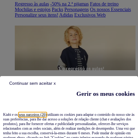
Regresso às aulas
-50% na 2.ª pijamas
Fatos de treino
Mochilas e estojos
Packs
Personagens
Os nossos Essenciais
Personalize seus itens!
Adidas
Exclusivos Web
É o regresso às aulas!
Continuar sem aceitar x
Gerir os meus cookies
Kiabi e os
seus parceiros (26)
utilizam os cookies para adaptar o conteúdo do nosso site às
suas preferências, para lhe dar acesso a soluções de relação cliente (chat e avaliações dos
Pijamas
produtos), para lhe fornecer ofertas e publicidade personalizadas, oferecer-lhe serviços
relacionados com as redes sociais, além de realizar medições de desempenho. Uma vez que
Novidades
tenha feito a sua escolha, conservá-la-emos durante 6 meses. Pode mudar de opinião em
qualquer altura, clicando no link "Cookies" no canto inferior esquerdo de qualquer página