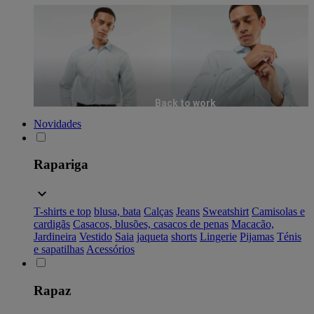
Back to work
Novidades
Rapariga
T-shirts e top
blusa, bata
Calças
Jeans
Sweatshirt
Camisolas e
cardigãs
Casacos, blusões, casacos de penas
Macacão,
Jardineira
Vestido
Saia
jaqueta
shorts
Lingerie
Pijamas
Ténis
e sapatilhas
Acessórios
Rapaz