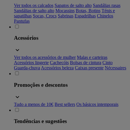
Ver todos os calçados
Sapatos de salto alto
Sandálias rasas
Sandálias de salto alto
Mocassins
Botas, Botins
Ténis e
sapatilhas
Socas, Crocs
Sabrinas
Espadrilhas
Chinelos
Pantufas
Acessórios
Ver todos os acessórios de mulher
Malas e carteiras
Acessórios lingerie
Cachecóis
Bolsas de cintura
Cinto
Guarda-chuva
Acessórios beleza
Caixas presente
Nécessaires
Promoções e descontos
Tudo a menos de 10€
Best sellers
Os básicos intemporais
Tendências e sugestões