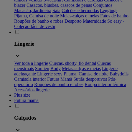
blazer
Casacos, blusões, casacos de penas
Conjuntos
Macacão, Jardineira
Saia
Calções e bermudas
Leggings
Pijama, Camisa de noite
Meias-calças e meias
Fatos de banho
Roupões de banho e robes
Desporto
Maternidade
So easy -
Coleção fácil de vestir
Lingerie
Ver toda a lingerie
Cuecas, shorty, fio dental
Cuecas
menstruais
Soutien
Body
Meias-calças e meias
Lingerie
adelgaçante
Lingerie sexy
Pijama, Camisa de noite
Babydolls,
Camisola interior
Futura Mamã
Sutiãs desportivos
Pós-
operatório
Roupões de banho e robes
Roupa interior térmica
Acessórios lingerie
Plus size
Futura mamã
Calçados