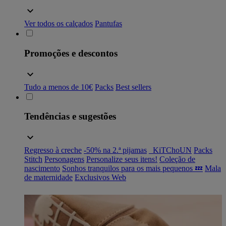
Ver todos os calçados
Pantufas
Promoções e descontos
Tudo a menos de 10€
Packs
Best sellers
Tendências e sugestões
Regresso à creche
-50% na 2.ª pijamas
_KiTChoUN
Packs
Stitch
Personagens
Personalize seus itens!
Coleção de
nascimento
Sonhos tranquilos para os mais pequenos 💤
Mala
de maternidade
Exclusivos Web