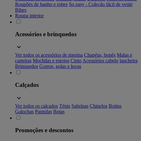
Roupões de banho e robes
So easy - Coleção fácil de vestir
Bibes
Roupa interior
Acessórios e brinquedos
Ver todos os acessórios de menina
Chapéus, bonés
Malas e
carteiras
Mochilas e estojos
Cinto
Acessórios cabelo
lancheira
Brinquedos
Gorros, golas e luvas
Calçados
Ver todos os calçados
Ténis
Sabrinas
Chinelos
Botins
Galochas
Pantufas
Botas
Promoções e descontos