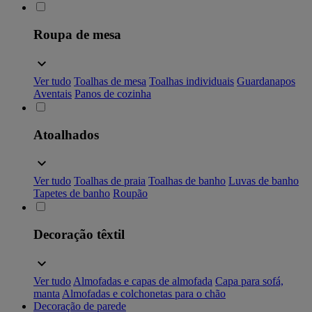
Roupa de mesa
Ver tudo
Toalhas de mesa
Toalhas individuais
Guardanapos
Aventais
Panos de cozinha
Atoalhados
Ver tudo
Toalhas de praia
Toalhas de banho
Luvas de banho
Tapetes de banho
Roupão
Decoração têxtil
Ver tudo
Almofadas e capas de almofada
Capa para sofá,
manta
Almofadas e colchonetas para o chão
Decoração de parede