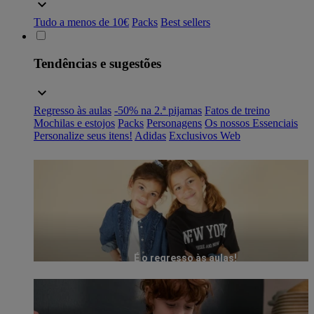
Tudo a menos de 10€
Packs
Best sellers
Tendências e sugestões
Regresso às aulas
-50% na 2.ª pijamas
Fatos de treino
Mochilas e estojos
Packs
Personagens
Os nossos Essenciais
Personalize seus itens!
Adidas
Exclusivos Web
É o regresso às aulas!