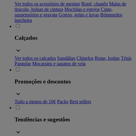
Ver todos os acessórios de menino
Boné, chapéu
Malas de
tiracolo, bolsas de cintura
Mochilas e estojos
Cinto,
suspensórios e gravata
Gorros, golas e luvas
Brinquedos
lancheira
Calçados
Ver todos os calçados
Sandálias
Chinelos
Botas, botins
Ténis
Pantufas
Mocassins e sapatos de vela
Promoções e descontos
Tudo a menos de 10€
Packs
Best sellers
Tendências e sugestões