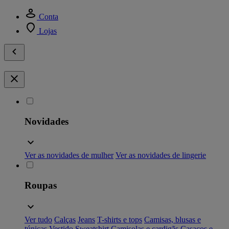
Conta
Lojas
Novidades
Ver as novidades de mulher
Ver as novidades de lingerie
Roupas
Ver tudo
Calças
Jeans
T-shirts e tops
Camisas, blusas e
túnicas
Vestido
Sweatshirt
Camisolas e cardigãs
Casacos e