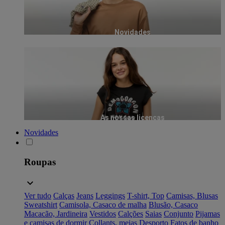
Novidades
As nossas licenças
Novidades
Roupas
Ver tudo
Calças
Jeans
Leggings
T-shirt, Top
Camisas, Blusas
Sweatshirt
Camisola, Casaco de malha
Blusão, Casaco
Macacão, Jardineira
Vestidos
Calções
Saias
Conjunto
Pijamas
e camisas de dormir
Collants, meias
Desporto
Fatos de banho