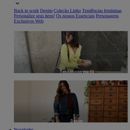
Back to work
Denim
Coleção Linho
Tendências femininas
Personalize seus itens!
Os nossos Essenciais
Personagens
Exclusivos Web
Tendências moda
Denim
Novidades