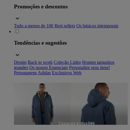
Promoções e descontos
Tudo a menos de 10€
Best sellers
Os básicos intemporais
Tendências e sugestões
Denim
Back to work
Coleção Linho
Homen tamanhos
grandes
Os nossos Essenciais
Personalize seus itens!
Personagens
Adidas
Exclusivos Web
Casacos e blusões