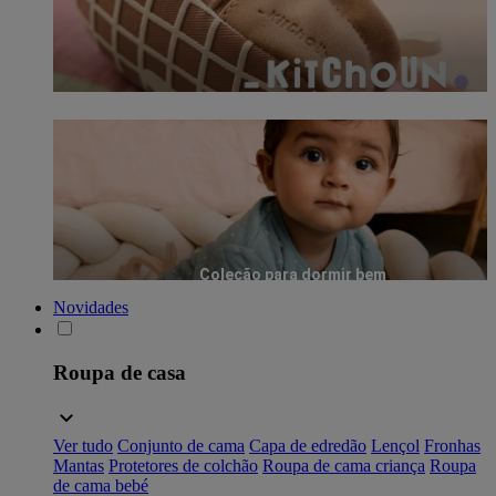
Coleção para dormir bem
Novidades
Roupa de casa
Ver tudo
Conjunto de cama
Capa de edredão
Lençol
Fronhas
Mantas
Protetores de colchão
Roupa de cama criança
Roupa
de cama bebé