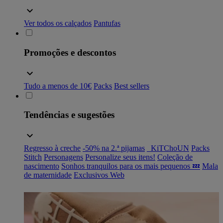
Ver todos os calçados
Pantufas
Promoções e descontos
Tudo a menos de 10€
Packs
Best sellers
Tendências e sugestões
Regresso à creche
-50% na 2.ª pijamas
_KiTChoUN
Packs
Stitch
Personagens
Personalize seus itens!
Coleção de
nascimento
Sonhos tranquilos para os mais pequenos 💤
Mala
de maternidade
Exclusivos Web