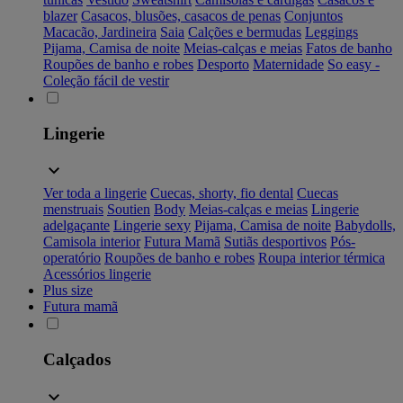
blazer
Casacos, blusões, casacos de penas
Conjuntos
Macacão, Jardineira
Saia
Calções e bermudas
Leggings
Pijama, Camisa de noite
Meias-calças e meias
Fatos de banho
Roupões de banho e robes
Desporto
Maternidade
So easy -
Coleção fácil de vestir
Lingerie
Ver toda a lingerie
Cuecas, shorty, fio dental
Cuecas
menstruais
Soutien
Body
Meias-calças e meias
Lingerie
adelgaçante
Lingerie sexy
Pijama, Camisa de noite
Babydolls,
Camisola interior
Futura Mamã
Sutiãs desportivos
Pós-
operatório
Roupões de banho e robes
Roupa interior térmica
Acessórios lingerie
Plus size
Futura mamã
Calçados