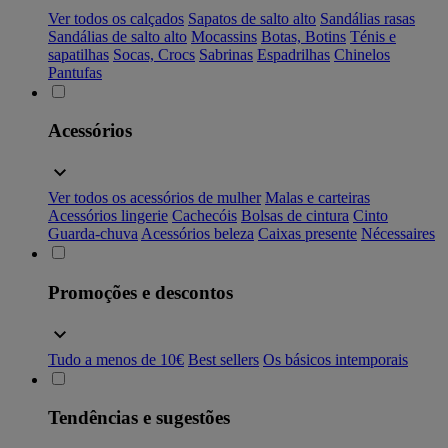
Ver todos os calçados
Sapatos de salto alto
Sandálias rasas
Sandálias de salto alto
Mocassins
Botas, Botins
Ténis e
sapatilhas
Socas, Crocs
Sabrinas
Espadrilhas
Chinelos
Pantufas
Acessórios
Ver todos os acessórios de mulher
Malas e carteiras
Acessórios lingerie
Cachecóis
Bolsas de cintura
Cinto
Guarda-chuva
Acessórios beleza
Caixas presente
Nécessaires
Promoções e descontos
Tudo a menos de 10€
Best sellers
Os básicos intemporais
Tendências e sugestões