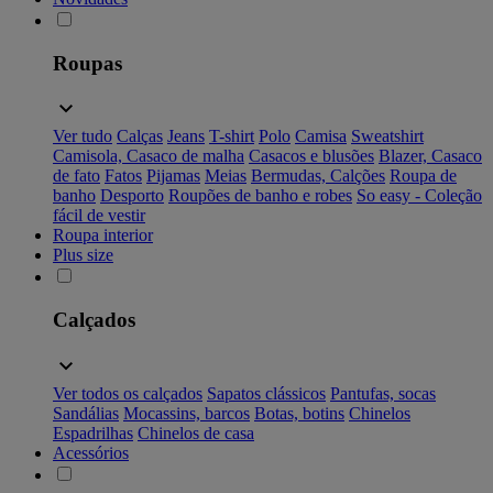
Roupas
Ver tudo
Calças
Jeans
T-shirt
Polo
Camisa
Sweatshirt
Camisola, Casaco de malha
Casacos e blusões
Blazer, Casaco
de fato
Fatos
Pijamas
Meias
Bermudas, Calções
Roupa de
banho
Desporto
Roupões de banho e robes
So easy - Coleção
fácil de vestir
Roupa interior
Plus size
Calçados
Ver todos os calçados
Sapatos clássicos
Pantufas, socas
Sandálias
Mocassins, barcos
Botas, botins
Chinelos
Espadrilhas
Chinelos de casa
Acessórios