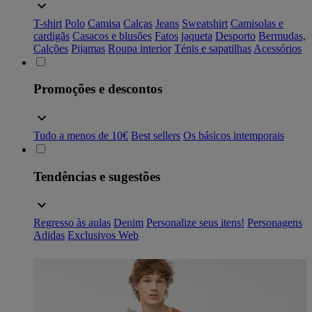
T-shirt
Polo
Camisa
Calças
Jeans
Sweatshirt
Camisolas e
cardigãs
Casacos e blusões
Fatos
jaqueta
Desporto
Bermudas,
Calções
Pijamas
Roupa interior
Ténis e sapatilhas
Acessórios
Promoções e descontos
Tudo a menos de 10€
Best sellers
Os básicos intemporais
Tendências e sugestões
Regresso às aulas
Denim
Personalize seus itens!
Personagens
Adidas
Exclusivos Web