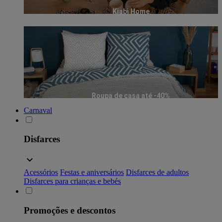
Kiabi Home
Roupa de casa até -40%
Carnaval
Disfarces
Acessórios
Festas e aniversários
Disfarces de adultos
Disfarces para crianças e bebés
Promoções e descontos