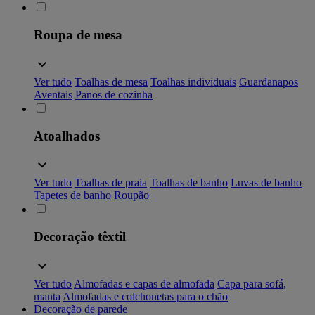
Roupa de mesa
Ver tudo
Toalhas de mesa
Toalhas individuais
Guardanapos
Aventais
Panos de cozinha
Atoalhados
Ver tudo
Toalhas de praia
Toalhas de banho
Luvas de banho
Tapetes de banho
Roupão
Decoração têxtil
Ver tudo
Almofadas e capas de almofada
Capa para sofá,
manta
Almofadas e colchonetas para o chão
Decoração de parede