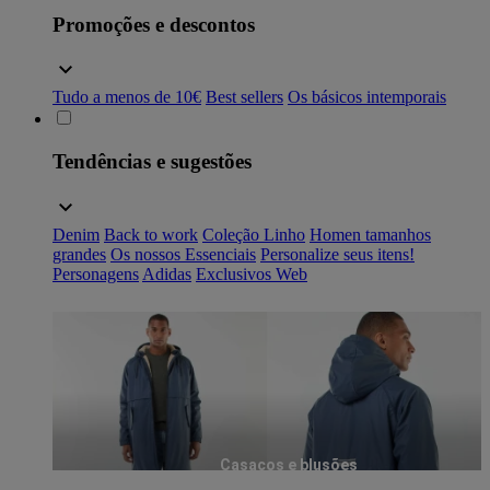
Promoções e descontos
Tudo a menos de 10€
Best sellers
Os básicos intemporais
Tendências e sugestões
Denim
Back to work
Coleção Linho
Homen tamanhos
grandes
Os nossos Essenciais
Personalize seus itens!
Personagens
Adidas
Exclusivos Web
Casacos e blusões