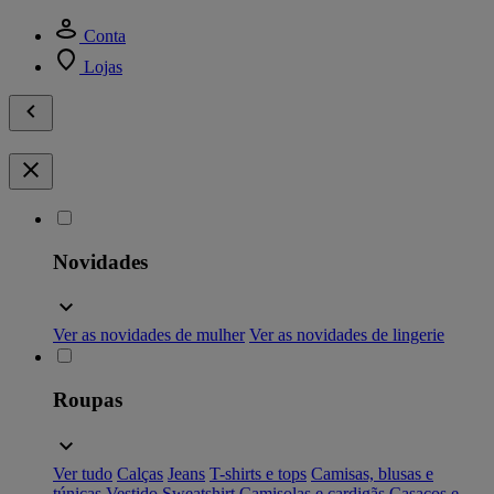
Conta
Lojas
Novidades
Ver as novidades de mulher
Ver as novidades de lingerie
Roupas
Ver tudo
Calças
Jeans
T-shirts e tops
Camisas, blusas e
túnicas
Vestido
Sweatshirt
Camisolas e cardigãs
Casacos e