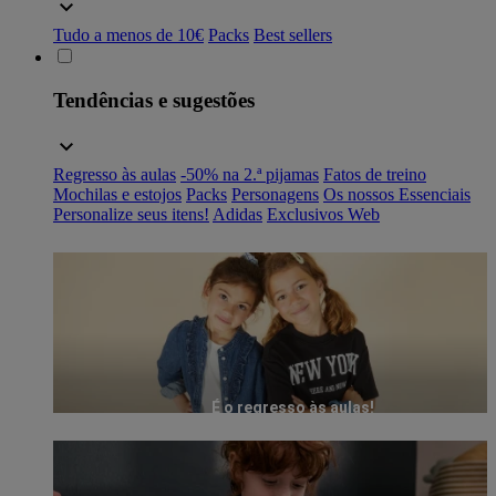
Tudo a menos de 10€
Packs
Best sellers
Tendências e sugestões
Regresso às aulas
-50% na 2.ª pijamas
Fatos de treino
Mochilas e estojos
Packs
Personagens
Os nossos Essenciais
Personalize seus itens!
Adidas
Exclusivos Web
É o regresso às aulas!