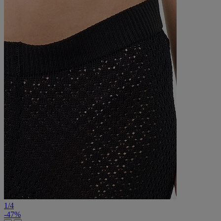
1
/
4
-47%