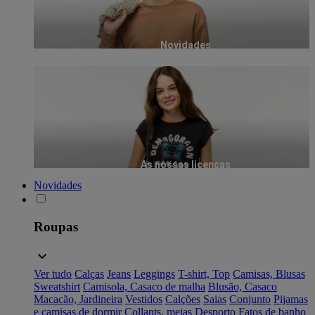
Novidades
As nossas licenças
Novidades
Roupas
Ver tudo
Calças
Jeans
Leggings
T-shirt, Top
Camisas, Blusas
Sweatshirt
Camisola, Casaco de malha
Blusão, Casaco
Macacão, Jardineira
Vestidos
Calções
Saias
Conjunto
Pijamas
e camisas de dormir
Collants, meias
Desporto
Fatos de banho