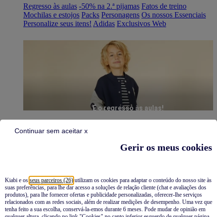
Regresso às aulas
-50% na 2.ª pijamas
Fatos de treino
Mochilas e estojos
Packs
Personagens
Os nossos Essenciais
Personalize seus itens!
Adidas
Exclusivos Web
É o regresso às aulas!
Continuar sem aceitar x
Gerir os meus cookies
Kiabi e os
seus parceiros (26)
utilizam os cookies para adaptar o conteúdo do nosso site às
suas preferências, para lhe dar acesso a soluções de relação cliente (chat e avaliações dos
Pijamas
produtos), para lhe fornecer ofertas e publicidade personalizadas, oferecer-lhe serviços
relacionados com as redes sociais, além de realizar medições de desempenho. Uma vez que
Novidades
tenha feito a sua escolha, conservá-la-emos durante 6 meses. Pode mudar de opinião em
qualquer altura, clicando no link "Cookies" no canto inferior esquerdo de qualquer página