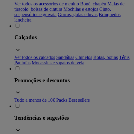
Ver todos os acessórios de menino
Boné, chapéu
Malas de
tiracolo, bolsas de cintura
Mochilas e estojos
Cinto,
suspensórios e gravata
Gorros, golas e luvas
Brinquedos
lancheira
Calçados
Ver todos os calçados
Sandálias
Chinelos
Botas, botins
Ténis
Pantufas
Mocassins e sapatos de vela
Promoções e descontos
Tudo a menos de 10€
Packs
Best sellers
Tendências e sugestões