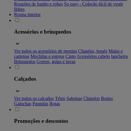
Roupões de banho e robes
So easy - Coleção fácil de vestir
Bibes
Roupa interior
Acessórios e brinquedos
Ver todos os acessórios de menina
Chapéus, bonés
Malas e
carteiras
Mochilas e estojos
Cinto
Acessórios cabelo
lancheira
Brinquedos
Gorros, golas e luvas
Calçados
Ver todos os calçados
Ténis
Sabrinas
Chinelos
Botins
Galochas
Pantufas
Botas
Promoções e descontos