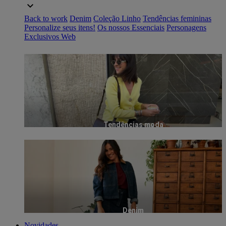
Back to work
Denim
Coleção Linho
Tendências femininas
Personalize seus itens!
Os nossos Essenciais
Personagens
Exclusivos Web
Tendências moda
Denim
Novidades