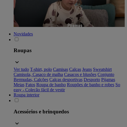
Pijamas
Novidades
Roupas
Ver tudo
T-shirt, polo
Camisas
Calças
Jeans
Sweatshirt
Camisola, Casaco de malha
Casacos e blusões
Conjunto
Bermudas, Calções
Calças desportivas
Desporto
Pijamas
Meias
Fatos
Roupa de banho
Roupões de banho e robes
So
easy - Coleção fácil de vestir
Roupa interior
Acessórios e brinquedos