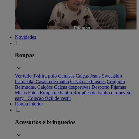
Pijamas
Novidades
Roupas
Ver tudo
T-shirt, polo
Camisas
Calças
Jeans
Sweatshirt
Camisola, Casaco de malha
Casacos e blusões
Conjunto
Bermudas, Calções
Calças desportivas
Desporto
Pijamas
Meias
Fatos
Roupa de banho
Roupões de banho e robes
So
easy - Coleção fácil de vestir
Roupa interior
Acessórios e brinquedos