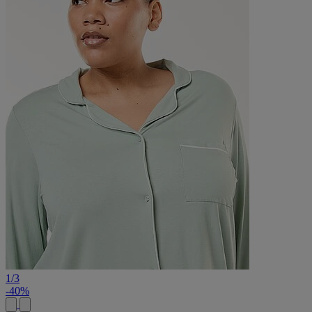
1
/
3
-40%