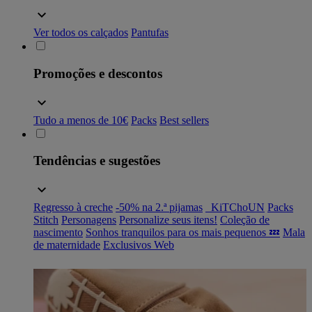
Ver todos os calçados
Pantufas
Promoções e descontos
Tudo a menos de 10€
Packs
Best sellers
Tendências e sugestões
Regresso à creche
-50% na 2.ª pijamas
_KiTChoUN
Packs
Stitch
Personagens
Personalize seus itens!
Coleção de
nascimento
Sonhos tranquilos para os mais pequenos 💤
Mala
de maternidade
Exclusivos Web