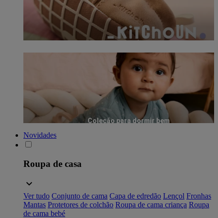
Coleção para dormir bem
Novidades
Roupa de casa
Ver tudo
Conjunto de cama
Capa de edredão
Lençol
Fronhas
Mantas
Protetores de colchão
Roupa de cama criança
Roupa
de cama bebé