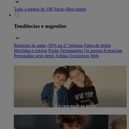
Tudo a menos de 10€
Packs
Best sellers
Tendências e sugestões
Regresso às aulas
-50% na 2.ª pijamas
Fatos de treino
Mochilas e estojos
Packs
Personagens
Os nossos Essenciais
Personalize seus itens!
Adidas
Exclusivos Web
É o regresso às aulas!