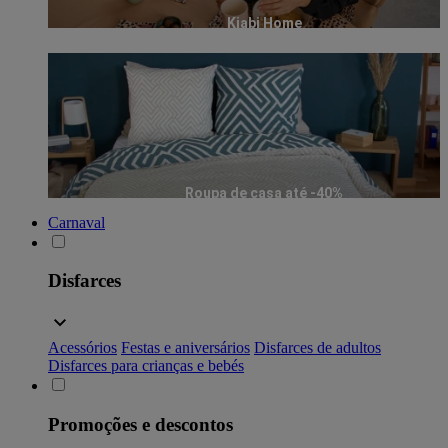
Kiabi Home
Roupa de casa até -40%
Carnaval
Disfarces
Acessórios
Festas e aniversários
Disfarces de adultos
Disfarces para crianças e bebés
Promoções e descontos