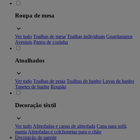
Roupa de mesa
Ver tudo
Toalhas de mesa
Toalhas individuais
Guardanapos
Aventais
Panos de cozinha
Atoalhados
Ver tudo
Toalhas de praia
Toalhas de banho
Luvas de banho
Tapetes de banho
Roupão
Decoração têxtil
Ver tudo
Almofadas e capas de almofada
Capa para sofá,
manta
Almofadas e colchonetas para o chão
Decoração de parede