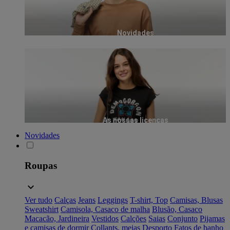
Novidades
As nossas licenças
Novidades
Roupas
Ver tudo
Calças
Jeans
Leggings
T-shirt, Top
Camisas, Blusas
Sweatshirt
Camisola, Casaco de malha
Blusão, Casaco
Macacão, Jardineira
Vestidos
Calções
Saias
Conjunto
Pijamas
e camisas de dormir
Collants, meias
Desporto
Fatos de banho