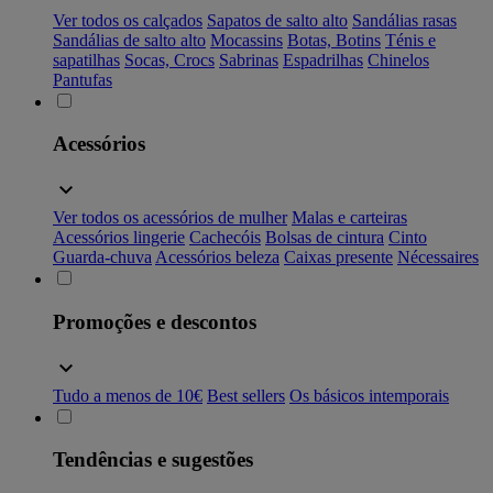
Ver todos os calçados
Sapatos de salto alto
Sandálias rasas
Sandálias de salto alto
Mocassins
Botas, Botins
Ténis e
sapatilhas
Socas, Crocs
Sabrinas
Espadrilhas
Chinelos
Pantufas
Acessórios
Ver todos os acessórios de mulher
Malas e carteiras
Acessórios lingerie
Cachecóis
Bolsas de cintura
Cinto
Guarda-chuva
Acessórios beleza
Caixas presente
Nécessaires
Promoções e descontos
Tudo a menos de 10€
Best sellers
Os básicos intemporais
Tendências e sugestões