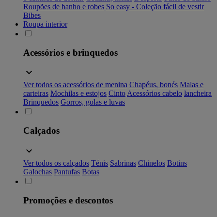
Roupões de banho e robes
So easy - Coleção fácil de vestir
Bibes
Roupa interior
Acessórios e brinquedos
Ver todos os acessórios de menina
Chapéus, bonés
Malas e
carteiras
Mochilas e estojos
Cinto
Acessórios cabelo
lancheira
Brinquedos
Gorros, golas e luvas
Calçados
Ver todos os calçados
Ténis
Sabrinas
Chinelos
Botins
Galochas
Pantufas
Botas
Promoções e descontos