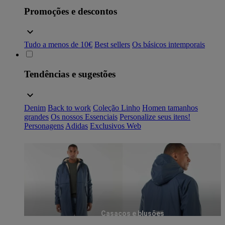
Promoções e descontos
Tudo a menos de 10€
Best sellers
Os básicos intemporais
Tendências e sugestões
Denim
Back to work
Coleção Linho
Homen tamanhos
grandes
Os nossos Essenciais
Personalize seus itens!
Personagens
Adidas
Exclusivos Web
Casacos e blusões