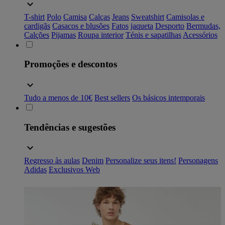
T-shirt
Polo
Camisa
Calças
Jeans
Sweatshirt
Camisolas e
cardigãs
Casacos e blusões
Fatos
jaqueta
Desporto
Bermudas,
Calções
Pijamas
Roupa interior
Ténis e sapatilhas
Acessórios
Promoções e descontos
Tudo a menos de 10€
Best sellers
Os básicos intemporais
Tendências e sugestões
Regresso às aulas
Denim
Personalize seus itens!
Personagens
Adidas
Exclusivos Web