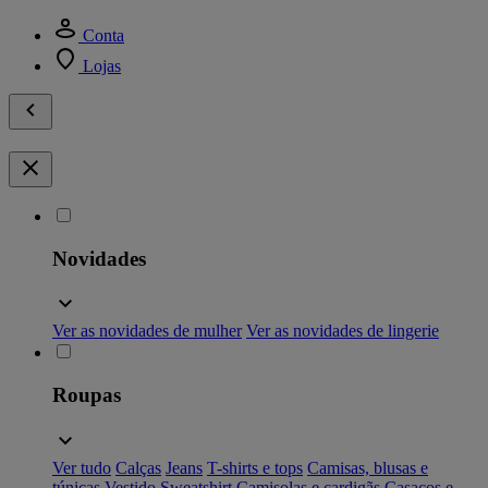
Conta
Lojas
Novidades
Ver as novidades de mulher
Ver as novidades de lingerie
Roupas
Ver tudo
Calças
Jeans
T-shirts e tops
Camisas, blusas e
túnicas
Vestido
Sweatshirt
Camisolas e cardigãs
Casacos e