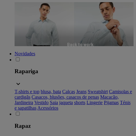
Back to work
Novidades
Rapariga
T-shirts e top
blusa, bata
Calças
Jeans
Sweatshirt
Camisolas e
cardigãs
Casacos, blusões, casacos de penas
Macacão,
Jardineira
Vestido
Saia
jaqueta
shorts
Lingerie
Pijamas
Ténis
e sapatilhas
Acessórios
Rapaz