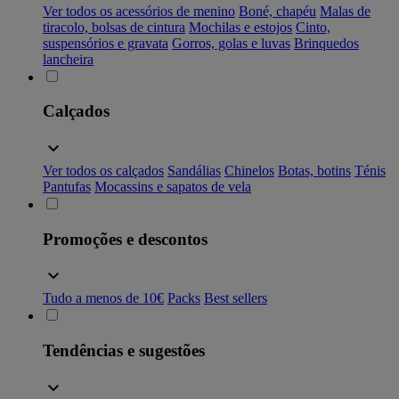
Ver todos os acessórios de menino
Boné, chapéu
Malas de
tiracolo, bolsas de cintura
Mochilas e estojos
Cinto,
suspensórios e gravata
Gorros, golas e luvas
Brinquedos
lancheira
Calçados
Ver todos os calçados
Sandálias
Chinelos
Botas, botins
Ténis
Pantufas
Mocassins e sapatos de vela
Promoções e descontos
Tudo a menos de 10€
Packs
Best sellers
Tendências e sugestões