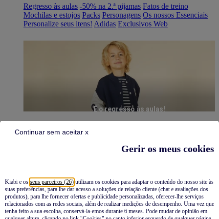
Regresso às aulas
-50% na 2.ª pijamas
Fatos de treino
Mochilas e estojos
Packs
Personagens
Os nossos Essenciais
Personalize seus itens!
Adidas
Exclusivos Web
É o regresso às aulas!
Continuar sem aceitar x
Gerir os meus cookies
Kiabi e os
seus parceiros (26)
utilizam os cookies para adaptar o conteúdo do nosso site às
suas preferências, para lhe dar acesso a soluções de relação cliente (chat e avaliações dos
Pijamas
produtos), para lhe fornecer ofertas e publicidade personalizadas, oferecer-lhe serviços
relacionados com as redes sociais, além de realizar medições de desempenho. Uma vez que
Novidades
tenha feito a sua escolha, conservá-la-emos durante 6 meses. Pode mudar de opinião em
qualquer altura, clicando no link "Cookies" no canto inferior esquerdo de qualquer página