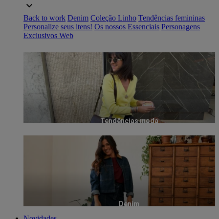
Back to work
Denim
Coleção Linho
Tendências femininas
Personalize seus itens!
Os nossos Essenciais
Personagens
Exclusivos Web
Tendências moda
Denim
Novidades