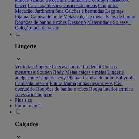
blazer
Casacos, blusões, casacos de penas
Conjuntos
Macacão, Jardineira
Saia
Calções e bermudas
Leggings
Pijama, Camisa de noite
Meias-calças e meias
Fatos de banho
Roupões de banho e robes
Desporto
Maternidade
So easy -
Coleção fácil de vestir
Lingerie
Ver toda a lingerie
Cuecas, shorty, fio dental
Cuecas
menstruais
Soutien
Body
Meias-calças e meias
Lingerie
adelgaçante
Lingerie sexy
Pijama, Camisa de noite
Babydolls,
Camisola interior
Futura Mamã
Sutiãs desportivos
Pós-
operatório
Roupões de banho e robes
Roupa interior térmica
Acessórios lingerie
Plus size
Futura mamã
Calçados