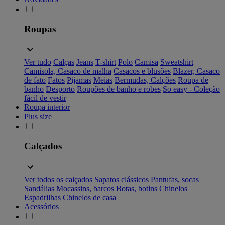
Roupas
Ver tudo
Calças
Jeans
T-shirt
Polo
Camisa
Sweatshirt
Camisola, Casaco de malha
Casacos e blusões
Blazer, Casaco
de fato
Fatos
Pijamas
Meias
Bermudas, Calções
Roupa de
banho
Desporto
Roupões de banho e robes
So easy - Coleção
fácil de vestir
Roupa interior
Plus size
Calçados
Ver todos os calçados
Sapatos clássicos
Pantufas, socas
Sandálias
Mocassins, barcos
Botas, botins
Chinelos
Espadrilhas
Chinelos de casa
Acessórios