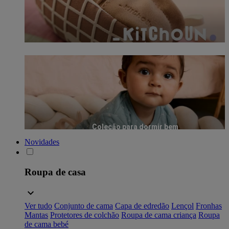
Coleção para dormir bem
Novidades
Roupa de casa
Ver tudo
Conjunto de cama
Capa de edredão
Lençol
Fronhas
Mantas
Protetores de colchão
Roupa de cama criança
Roupa
de cama bebé