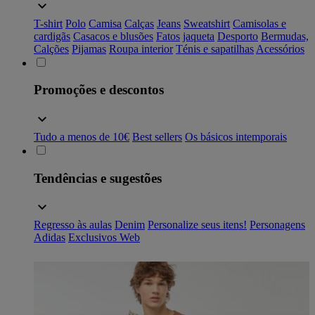
T-shirt
Polo
Camisa
Calças
Jeans
Sweatshirt
Camisolas e
cardigãs
Casacos e blusões
Fatos
jaqueta
Desporto
Bermudas,
Calções
Pijamas
Roupa interior
Ténis e sapatilhas
Acessórios
Promoções e descontos
Tudo a menos de 10€
Best sellers
Os básicos intemporais
Tendências e sugestões
Regresso às aulas
Denim
Personalize seus itens!
Personagens
Adidas
Exclusivos Web