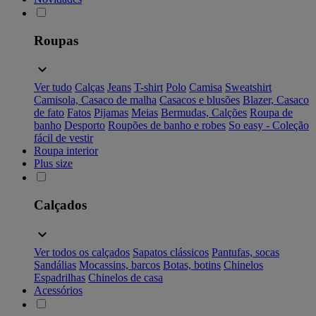
Roupas
Ver tudo
Calças
Jeans
T-shirt
Polo
Camisa
Sweatshirt
Camisola, Casaco de malha
Casacos e blusões
Blazer, Casaco
de fato
Fatos
Pijamas
Meias
Bermudas, Calções
Roupa de
banho
Desporto
Roupões de banho e robes
So easy - Coleção
fácil de vestir
Roupa interior
Plus size
Calçados
Ver todos os calçados
Sapatos clássicos
Pantufas, socas
Sandálias
Mocassins, barcos
Botas, botins
Chinelos
Espadrilhas
Chinelos de casa
Acessórios