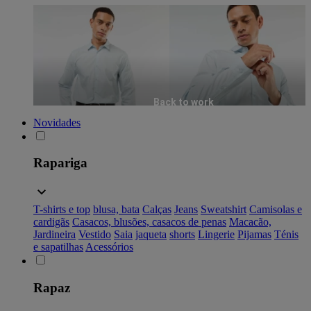
Back to work
Novidades
Rapariga
T-shirts e top
blusa, bata
Calças
Jeans
Sweatshirt
Camisolas e
cardigãs
Casacos, blusões, casacos de penas
Macacão,
Jardineira
Vestido
Saia
jaqueta
shorts
Lingerie
Pijamas
Ténis
e sapatilhas
Acessórios
Rapaz