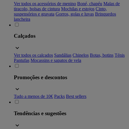
Ver todos os acessórios de menino
Boné, chapéu
Malas de
tiracolo, bolsas de cintura
Mochilas e estojos
Cinto,
suspensórios e gravata
Gorros, golas e luvas
Brinquedos
lancheira
Calçados
Ver todos os calçados
Sandálias
Chinelos
Botas, botins
Ténis
Pantufas
Mocassins e sapatos de vela
Promoções e descontos
Tudo a menos de 10€
Packs
Best sellers
Tendências e sugestões