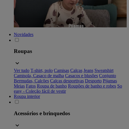
Pijamas
Novidades
Roupas
Ver tudo
T-shirt, polo
Camisas
Calças
Jeans
Sweatshirt
Camisola, Casaco de malha
Casacos e blusões
Conjunto
Bermudas, Calções
Calças desportivas
Desporto
Pijamas
Meias
Fatos
Roupa de banho
Roupões de banho e robes
So
easy - Coleção fácil de vestir
Roupa interior
Acessórios e brinquedos