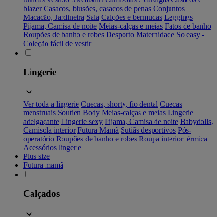
blazer
Casacos, blusões, casacos de penas
Conjuntos
Macacão, Jardineira
Saia
Calções e bermudas
Leggings
Pijama, Camisa de noite
Meias-calças e meias
Fatos de banho
Roupões de banho e robes
Desporto
Maternidade
So easy -
Coleção fácil de vestir
Lingerie
Ver toda a lingerie
Cuecas, shorty, fio dental
Cuecas
menstruais
Soutien
Body
Meias-calças e meias
Lingerie
adelgaçante
Lingerie sexy
Pijama, Camisa de noite
Babydolls,
Camisola interior
Futura Mamã
Sutiãs desportivos
Pós-
operatório
Roupões de banho e robes
Roupa interior térmica
Acessórios lingerie
Plus size
Futura mamã
Calçados