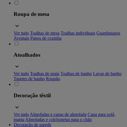
Roupa de mesa
Ver tudo
Toalhas de mesa
Toalhas individuais
Guardanapos
Aventais
Panos de cozinha
Atoalhados
Ver tudo
Toalhas de praia
Toalhas de banho
Luvas de banho
Tapetes de banho
Roupão
Decoração têxtil
Ver tudo
Almofadas e capas de almofada
Capa para sofá,
manta
Almofadas e colchonetas para o chão
Decoração de parede