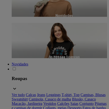
Novidades
As nossas licenças
Novidades
Roupas
Ver tudo
Calças
Jeans
Leggings
T-shirt, Top
Camisas, Blusas
Sweatshirt
Camisola, Casaco de malha
Blusão, Casaco
Macacão, Jardineira
Vestidos
Calções
Saias
Conjunto
Pijamas
e camisas de dormir
Collants, meias
Desporto
Fatos de banho