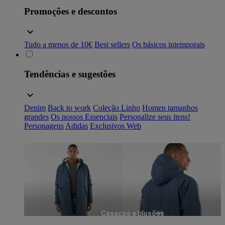
Promoções e descontos
Tudo a menos de 10€
Best sellers
Os básicos intemporais
Tendências e sugestões
Denim
Back to work
Coleção Linho
Homen tamanhos
grandes
Os nossos Essenciais
Personalize seus itens!
Personagens
Adidas
Exclusivos Web
Casacos e blusões