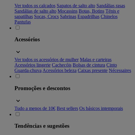
Ver todos os calçados
Sapatos de salto alto
Sandálias rasas
Sandálias de salto alto
Mocassins
Botas, Botins
Ténis e
sapatilhas
Socas, Crocs
Sabrinas
Espadrilhas
Chinelos
Pantufas
Acessórios
Ver todos os acessórios de mulher
Malas e carteiras
Acessórios lingerie
Cachecóis
Bolsas de cintura
Cinto
Guarda-chuva
Acessórios beleza
Caixas presente
Nécessaires
Promoções e descontos
Tudo a menos de 10€
Best sellers
Os básicos intemporais
Tendências e sugestões