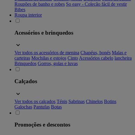
Roupões de banho e robes
So easy - Coleção fácil de vestir
Bibes
Roupa interior
Acessórios e brinquedos
Ver todos os acessórios de menina
Chapéus, bonés
Malas e
carteiras
Mochilas e estojos
Cinto
Acessórios cabelo
lancheira
Brinquedos
Gorros, golas e luvas
Calçados
Ver todos os calçados
Ténis
Sabrinas
Chinelos
Botins
Galochas
Pantufas
Botas
Promoções e descontos