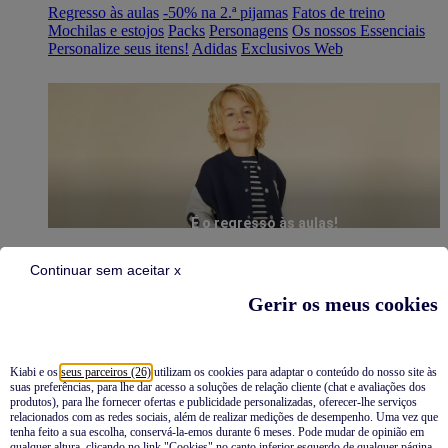
Regresso às aulas
-50% na 2.ª pijamas
Fatos de treino
Mochilas e estojos
Packs
Personagens
Os nossos Essenciais
Personalize seus itens!
Adidas
Exclusivos Web
É o regresso às aulas!
Continuar sem aceitar x
Gerir os meus cookies
Kiabi e os
seus parceiros (26)
utilizam os cookies para adaptar o conteúdo do nosso site às
suas preferências, para lhe dar acesso a soluções de relação cliente (chat e avaliações dos
Pijamas
produtos), para lhe fornecer ofertas e publicidade personalizadas, oferecer-lhe serviços
relacionados com as redes sociais, além de realizar medições de desempenho. Uma vez que
Novidades
tenha feito a sua escolha, conservá-la-emos durante 6 meses. Pode mudar de opinião em
qualquer altura, clicando no link "Cookies" no canto inferior esquerdo de qualquer página