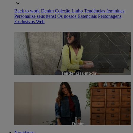
Back to work
Denim
Coleção Linho
Tendências femininas
Personalize seus itens!
Os nossos Essenciais
Personagens
Exclusivos Web
Tendências moda
Denim
Novidades