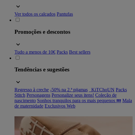
Ver todos os calçados
Pantufas
Promoções e descontos
Tudo a menos de 10€
Packs
Best sellers
Tendências e sugestões
Regresso à creche
-50% na 2.ª pijamas
_KiTChoUN
Packs
Stitch
Personagens
Personalize seus itens!
Coleção de
nascimento
Sonhos tranquilos para os mais pequenos 💤
Mala
de maternidade
Exclusivos Web