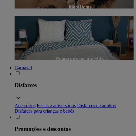
Kiabi Home
Roupa de casa até -40%
Carnaval
Disfarces
Acessórios
Festas e aniversários
Disfarces de adultos
Disfarces para crianças e bebés
Promoções e descontos