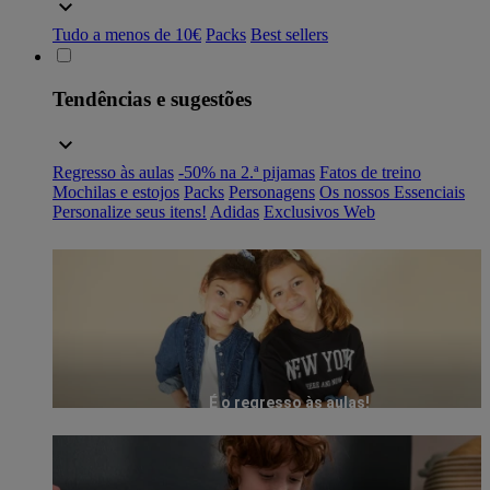
Tudo a menos de 10€
Packs
Best sellers
Tendências e sugestões
Regresso às aulas
-50% na 2.ª pijamas
Fatos de treino
Mochilas e estojos
Packs
Personagens
Os nossos Essenciais
Personalize seus itens!
Adidas
Exclusivos Web
É o regresso às aulas!