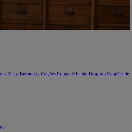
mas
Meias
Bermudas, Calções
Roupa de banho
Desporto
Roupões de
asa