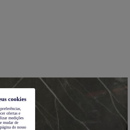
eus cookies
preferências,
cer ofertas e
alizar medições
de mudar de
 página do nosso