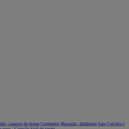
ões, casacos de penas
Conjuntos
Macacão, Jardineira
Saia
Calções e
o easy - Coleção fácil de vestir