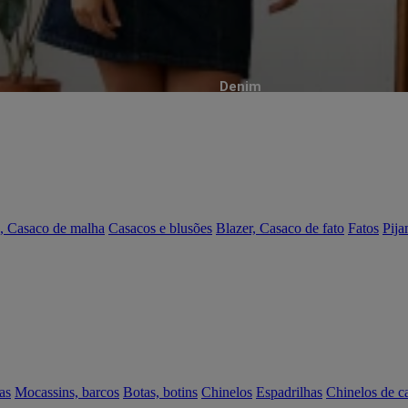
Denim
, Casaco de malha
Casacos e blusões
Blazer, Casaco de fato
Fatos
Pija
as
Mocassins, barcos
Botas, botins
Chinelos
Espadrilhas
Chinelos de c