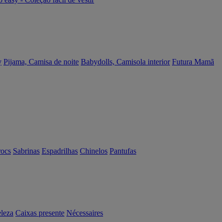
y
Pijama, Camisa de noite
Babydolls, Camisola interior
Futura Mamã
rocs
Sabrinas
Espadrilhas
Chinelos
Pantufas
eleza
Caixas presente
Nécessaires