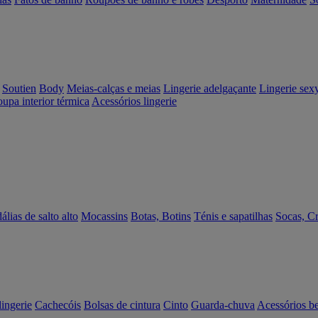
Soutien
Body
Meias-calças e meias
Lingerie adelgaçante
Lingerie sex
upa interior térmica
Acessórios lingerie
álias de salto alto
Mocassins
Botas, Botins
Ténis e sapatilhas
Socas, C
lingerie
Cachecóis
Bolsas de cintura
Cinto
Guarda-chuva
Acessórios b