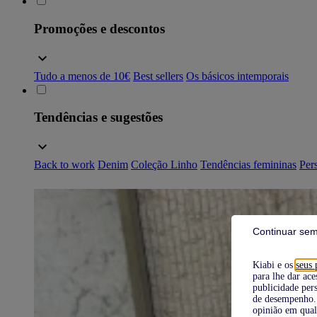
Promoções e descontos
Tudo a menos de 10€
Best sellers
Os básicos intemporais
Tendências e sugestões
Back to work
Denim
Coleção Linho
Tendências femininas
Pers
Continuar sem
Kiabi e os
seus 
para lhe dar ace
publicidade pers
de desempenho. 
opinião em qual