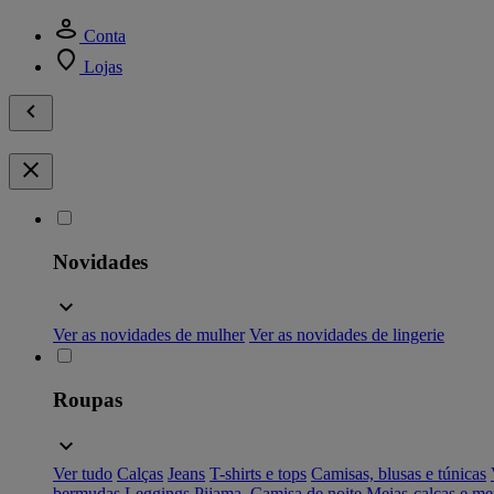
Conta
Lojas
Novidades
Ver as novidades de mulher
Ver as novidades de lingerie
Roupas
Ver tudo
Calças
Jeans
T-shirts e tops
Camisas, blusas e túnicas
bermudas
Leggings
Pijama, Camisa de noite
Meias-calças e me