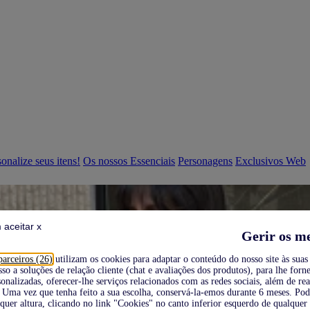
onalize seus itens!
Os nossos Essenciais
Personagens
Exclusivos Web
 aceitar x
Gerir os m
parceiros (26)
utilizam os cookies para adaptar o conteúdo do nosso site às suas 
sso a soluções de relação cliente (chat e avaliações dos produtos), para lhe forne
onalizadas, oferecer-lhe serviços relacionados com as redes sociais, além de re
Uma vez que tenha feito a sua escolha, conservá-la-emos durante 6 meses. Po
quer altura, clicando no link "Cookies" no canto inferior esquerdo de qualquer