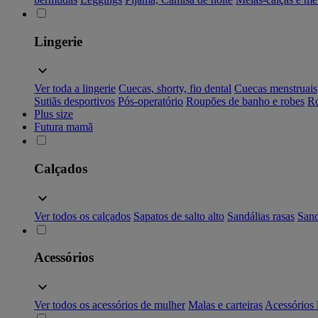
Lingerie
Ver toda a lingerie
Cuecas, shorty, fio dental
Cuecas menstruais
Sutiãs desportivos
Pós-operatório
Roupões de banho e robes
Ro
Plus size
Futura mamã
Calçados
Ver todos os calçados
Sapatos de salto alto
Sandálias rasas
Sand
Acessórios
Ver todos os acessórios de mulher
Malas e carteiras
Acessórios 