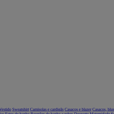
Vestido
Sweatshirt
Camisolas e cardigãs
Casacos e blazer
Casacos, blus
ias
Fatos de banho
Roupões de banho e robes
Desporto
Maternidade
S