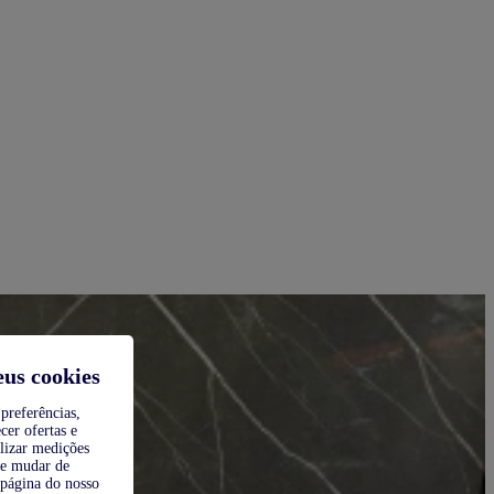
eus cookies
preferências,
cer ofertas e
alizar medições
de mudar de
 página do nosso