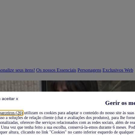
onalize seus itens!
Os nossos Essenciais
Personagens
Exclusivos Web
 aceitar x
Gerir os m
parceiros (26)
utilizam os cookies para adaptar o conteúdo do nosso site às suas 
sso a soluções de relação cliente (chat e avaliações dos produtos), para lhe forne
onalizadas, oferecer-lhe serviços relacionados com as redes sociais, além de re
Uma vez que tenha feito a sua escolha, conservá-la-emos durante 6 meses. Po
quer altura, clicando no link "Cookies" no canto inferior esquerdo de qualquer