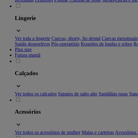
Lingerie
Ver toda a lingerie
Cuecas, shorty, fio dental
Cuecas menstruais
Sutiãs desportivos
Pós-operatório
Roupões de banho e robes
Ro
Plus size
Futura mamã
Calçados
Ver todos os calçados
Sapatos de salto alto
Sandálias rasas
Sand
Acessórios
Ver todos os acessórios de mulher
Malas e carteiras
Acessórios 