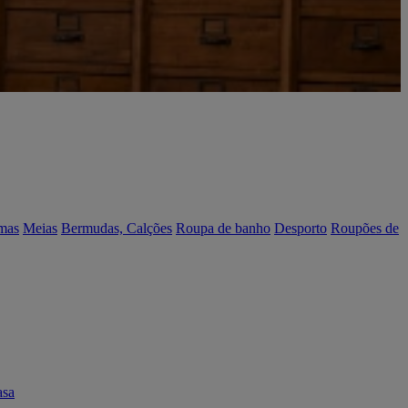
mas
Meias
Bermudas, Calções
Roupa de banho
Desporto
Roupões de
asa