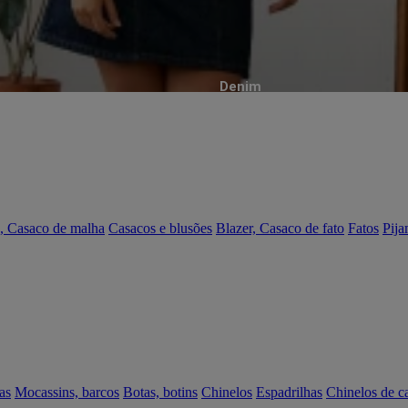
Denim
, Casaco de malha
Casacos e blusões
Blazer, Casaco de fato
Fatos
Pija
as
Mocassins, barcos
Botas, botins
Chinelos
Espadrilhas
Chinelos de c