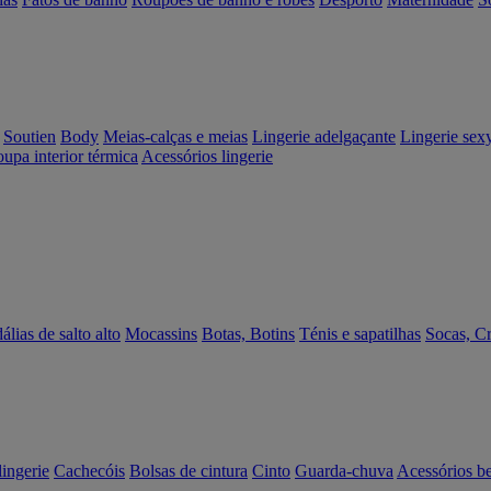
Soutien
Body
Meias-calças e meias
Lingerie adelgaçante
Lingerie sex
upa interior térmica
Acessórios lingerie
álias de salto alto
Mocassins
Botas, Botins
Ténis e sapatilhas
Socas, C
lingerie
Cachecóis
Bolsas de cintura
Cinto
Guarda-chuva
Acessórios b