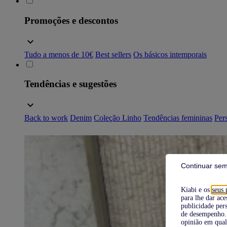
Promoções e descontos
Tudo a menos de 10€
Best sellers
Os básicos intemporais
Tendências e sugestões
Back to work
Denim
Coleção Linho
Tendências femininas
Pers
Continuar sem
Kiabi e os
seus 
para lhe dar ace
publicidade pers
de desempenho. 
opinião em qual