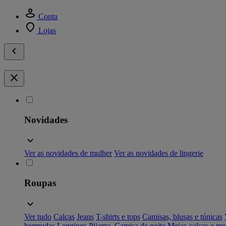
Conta
Lojas
Novidades
Ver as novidades de mulher
Ver as novidades de lingerie
Roupas
Ver tudo
Calças
Jeans
T-shirts e tops
Camisas, blusas e túnicas
bermudas
Leggings
Pijama, Camisa de noite
Meias-calças e me