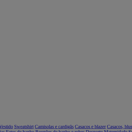
Vestido
Sweatshirt
Camisolas e cardigãs
Casacos e blazer
Casacos, blus
ias
Fatos de banho
Roupões de banho e robes
Desporto
Maternidade
S