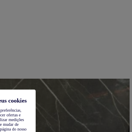
eus cookies
preferências,
cer ofertas e
alizar medições
de mudar de
 página do nosso