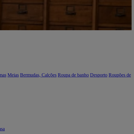
mas
Meias
Bermudas, Calções
Roupa de banho
Desporto
Roupões de
asa