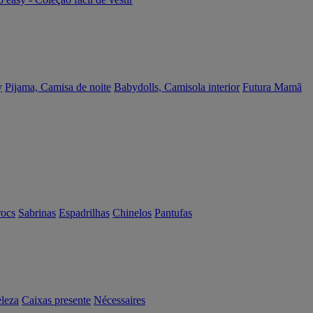
y
Pijama, Camisa de noite
Babydolls, Camisola interior
Futura Mamã
rocs
Sabrinas
Espadrilhas
Chinelos
Pantufas
eleza
Caixas presente
Nécessaires