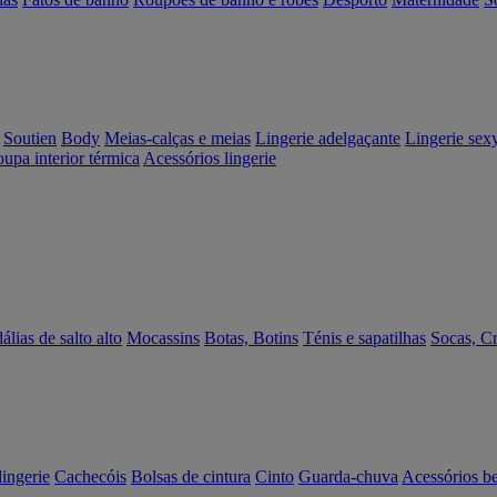
Soutien
Body
Meias-calças e meias
Lingerie adelgaçante
Lingerie sex
upa interior térmica
Acessórios lingerie
álias de salto alto
Mocassins
Botas, Botins
Ténis e sapatilhas
Socas, C
lingerie
Cachecóis
Bolsas de cintura
Cinto
Guarda-chuva
Acessórios b