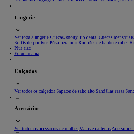
Lingerie
Ver toda a lingerie
Cuecas, shorty, fio dental
Cuecas menstruais
Sutiãs desportivos
Pós-operatório
Roupões de banho e robes
Ro
Plus size
Futura mamã
Calçados
Ver todos os calçados
Sapatos de salto alto
Sandálias rasas
Sand
Acessórios
Ver todos os acessórios de mulher
Malas e carteiras
Acessórios 