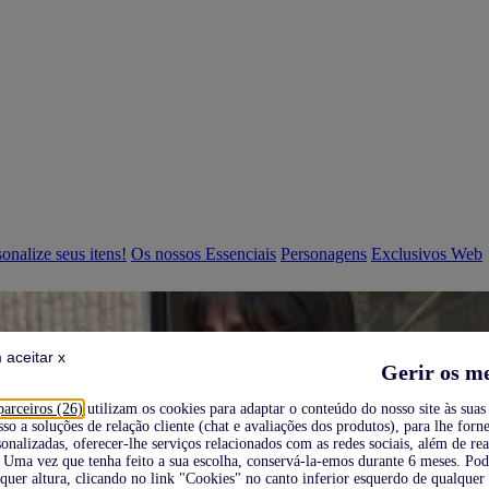
onalize seus itens!
Os nossos Essenciais
Personagens
Exclusivos Web
 aceitar x
Gerir os m
parceiros (26)
utilizam os cookies para adaptar o conteúdo do nosso site às suas 
sso a soluções de relação cliente (chat e avaliações dos produtos), para lhe forne
onalizadas, oferecer-lhe serviços relacionados com as redes sociais, além de re
Uma vez que tenha feito a sua escolha, conservá-la-emos durante 6 meses. Po
quer altura, clicando no link "Cookies" no canto inferior esquerdo de qualquer