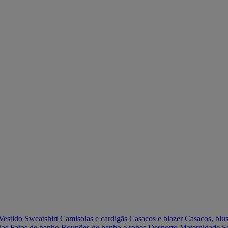
Vestido
Sweatshirt
Camisolas e cardigãs
Casacos e blazer
Casacos, blus
ias
Fatos de banho
Roupões de banho e robes
Desporto
Maternidade
S