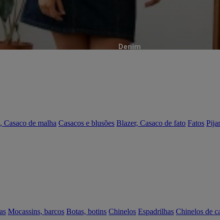
Denim
, Casaco de malha
Casacos e blusões
Blazer, Casaco de fato
Fatos
Pija
as
Mocassins, barcos
Botas, botins
Chinelos
Espadrilhas
Chinelos de c