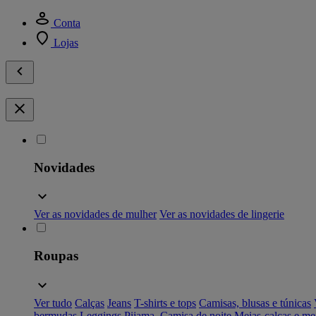
Conta
Lojas
Novidades
Ver as novidades de mulher
Ver as novidades de lingerie
Roupas
Ver tudo
Calças
Jeans
T-shirts e tops
Camisas, blusas e túnicas
bermudas
Leggings
Pijama, Camisa de noite
Meias-calças e me