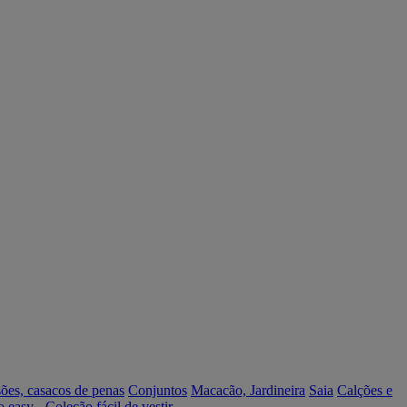
ões, casacos de penas
Conjuntos
Macacão, Jardineira
Saia
Calções e
o easy - Coleção fácil de vestir