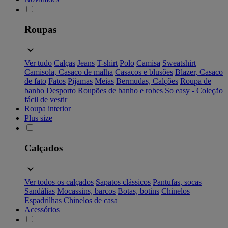
Roupas
Ver tudo
Calças
Jeans
T-shirt
Polo
Camisa
Sweatshirt
Camisola, Casaco de malha
Casacos e blusões
Blazer, Casaco
de fato
Fatos
Pijamas
Meias
Bermudas, Calções
Roupa de
banho
Desporto
Roupões de banho e robes
So easy - Coleção
fácil de vestir
Roupa interior
Plus size
Calçados
Ver todos os calçados
Sapatos clássicos
Pantufas, socas
Sandálias
Mocassins, barcos
Botas, botins
Chinelos
Espadrilhas
Chinelos de casa
Acessórios