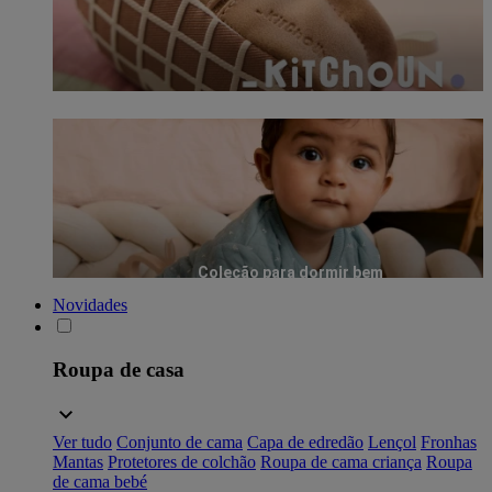
Coleção para dormir bem
Novidades
Roupa de casa
Ver tudo
Conjunto de cama
Capa de edredão
Lençol
Fronhas
Mantas
Protetores de colchão
Roupa de cama criança
Roupa
de cama bebé