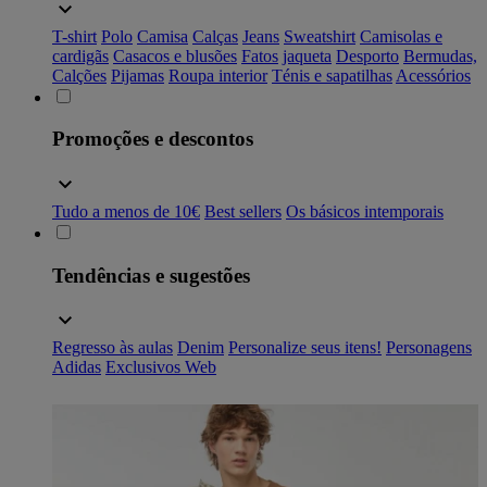
T-shirt
Polo
Camisa
Calças
Jeans
Sweatshirt
Camisolas e
cardigãs
Casacos e blusões
Fatos
jaqueta
Desporto
Bermudas,
Calções
Pijamas
Roupa interior
Ténis e sapatilhas
Acessórios
Promoções e descontos
Tudo a menos de 10€
Best sellers
Os básicos intemporais
Tendências e sugestões
Regresso às aulas
Denim
Personalize seus itens!
Personagens
Adidas
Exclusivos Web