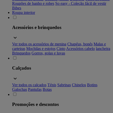
Roupões de banho e robes
So easy - Coleção fácil de vestir
Bibes
Roupa interior
Acessórios e brinquedos
Ver todos os acessórios de menina
Chapéus, bonés
Malas e
carteiras
Mochilas e estojos
Cinto
Acessórios cabelo
lancheira
Brinquedos
Gorros, golas e luvas
Calçados
Ver todos os calçados
Ténis
Sabrinas
Chinelos
Botins
Galochas
Pantufas
Botas
Promoções e descontos