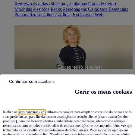
Regresso às aulas
-50% na 2.ª pijamas
Fatos de treino
Mochilas e estojos
Packs
Personagens
Os nossos Essenciais
Personalize seus itens!
Adidas
Exclusivos Web
É o regresso às aulas!
Continuar sem aceitar x
Gerir os meus cookies
Kiabi e os
seus parceiros (26)
utilizam os cookies para adaptar o conteúdo do nosso site às
suas preferências, para lhe dar acesso a soluções de relação cliente (chat e avaliações dos
Pijamas
produtos), para lhe fornecer ofertas e publicidade personalizadas, oferecer-lhe serviços
relacionados com as redes sociais, além de realizar medições de desempenho. Uma vez que
Novidades
tenha feito a sua escolha, conservá-la-emos durante 6 meses. Pode mudar de opinião em
qualquer altura, clicando no link "Cookies" no canto inferior esquerdo de qualquer página