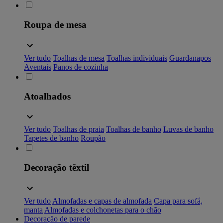
Roupa de mesa
Ver tudo
Toalhas de mesa
Toalhas individuais
Guardanapos
Aventais
Panos de cozinha
Atoalhados
Ver tudo
Toalhas de praia
Toalhas de banho
Luvas de banho
Tapetes de banho
Roupão
Decoração têxtil
Ver tudo
Almofadas e capas de almofada
Capa para sofá,
manta
Almofadas e colchonetas para o chão
Decoração de parede