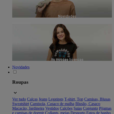
Novidades
As nossas licenças
Novidades
Roupas
Ver tudo
Calças
Jeans
Leggings
T-shirt, Top
Camisas, Blusas
Sweatshirt
Camisola, Casaco de malha
Blusão, Casaco
Macacão, Jardineira
Vestidos
Calções
Saias
Conjunto
Pijamas
e camisas de dormir
Collants, meias
Desporto
Fatos de banho