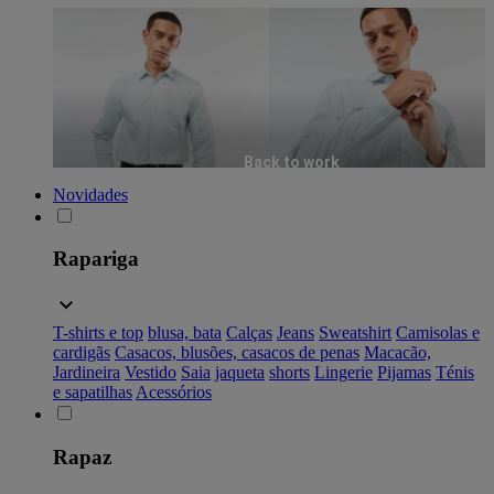
Back to work
Novidades
Rapariga
T-shirts e top
blusa, bata
Calças
Jeans
Sweatshirt
Camisolas e
cardigãs
Casacos, blusões, casacos de penas
Macacão,
Jardineira
Vestido
Saia
jaqueta
shorts
Lingerie
Pijamas
Ténis
e sapatilhas
Acessórios
Rapaz