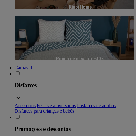
Kiabi Home
Roupa de casa até -40%
Carnaval
Disfarces
Acessórios
Festas e aniversários
Disfarces de adultos
Disfarces para crianças e bebés
Promoções e descontos