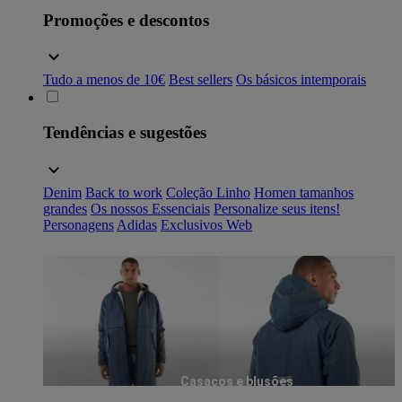
Promoções e descontos
Tudo a menos de 10€
Best sellers
Os básicos intemporais
Tendências e sugestões
Denim
Back to work
Coleção Linho
Homen tamanhos
grandes
Os nossos Essenciais
Personalize seus itens!
Personagens
Adidas
Exclusivos Web
Casacos e blusões