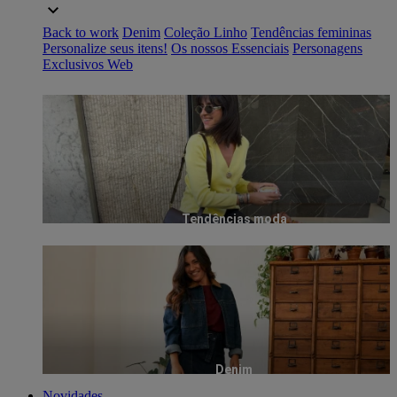
Back to work
Denim
Coleção Linho
Tendências femininas
Personalize seus itens!
Os nossos Essenciais
Personagens
Exclusivos Web
Tendências moda
Denim
Novidades