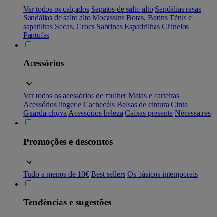
Ver todos os calçados
Sapatos de salto alto
Sandálias rasas
Sandálias de salto alto
Mocassins
Botas, Botins
Ténis e
sapatilhas
Socas, Crocs
Sabrinas
Espadrilhas
Chinelos
Pantufas
Acessórios
Ver todos os acessórios de mulher
Malas e carteiras
Acessórios lingerie
Cachecóis
Bolsas de cintura
Cinto
Guarda-chuva
Acessórios beleza
Caixas presente
Nécessaires
Promoções e descontos
Tudo a menos de 10€
Best sellers
Os básicos intemporais
Tendências e sugestões