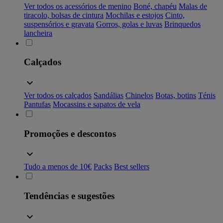
Ver todos os acessórios de menino
Boné, chapéu
Malas de
tiracolo, bolsas de cintura
Mochilas e estojos
Cinto,
suspensórios e gravata
Gorros, golas e luvas
Brinquedos
lancheira
Calçados
Ver todos os calçados
Sandálias
Chinelos
Botas, botins
Ténis
Pantufas
Mocassins e sapatos de vela
Promoções e descontos
Tudo a menos de 10€
Packs
Best sellers
Tendências e sugestões