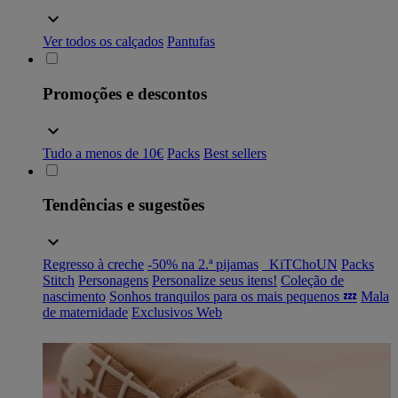
Ver todos os calçados
Pantufas
Promoções e descontos
Tudo a menos de 10€
Packs
Best sellers
Tendências e sugestões
Regresso à creche
-50% na 2.ª pijamas
_KiTChoUN
Packs
Stitch
Personagens
Personalize seus itens!
Coleção de
nascimento
Sonhos tranquilos para os mais pequenos 💤
Mala
de maternidade
Exclusivos Web