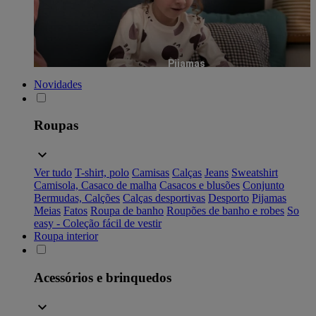
Pijamas
Novidades
Roupas
Ver tudo
T-shirt, polo
Camisas
Calças
Jeans
Sweatshirt
Camisola, Casaco de malha
Casacos e blusões
Conjunto
Bermudas, Calções
Calças desportivas
Desporto
Pijamas
Meias
Fatos
Roupa de banho
Roupões de banho e robes
So
easy - Coleção fácil de vestir
Roupa interior
Acessórios e brinquedos