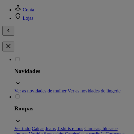
Conta
Lojas
Novidades
Ver as novidades de mulher
Ver as novidades de lingerie
Roupas
Ver tudo
Calças
Jeans
T-shirts e tops
Camisas, blusas e
túnicas
Vestido
Sweatshirt
Camisolas e cardigãs
Casacos e