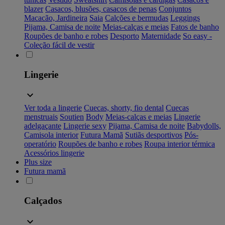
blazer
Casacos, blusões, casacos de penas
Conjuntos
Macacão, Jardineira
Saia
Calções e bermudas
Leggings
Pijama, Camisa de noite
Meias-calças e meias
Fatos de banho
Roupões de banho e robes
Desporto
Maternidade
So easy -
Coleção fácil de vestir
Lingerie
Ver toda a lingerie
Cuecas, shorty, fio dental
Cuecas
menstruais
Soutien
Body
Meias-calças e meias
Lingerie
adelgaçante
Lingerie sexy
Pijama, Camisa de noite
Babydolls,
Camisola interior
Futura Mamã
Sutiãs desportivos
Pós-
operatório
Roupões de banho e robes
Roupa interior térmica
Acessórios lingerie
Plus size
Futura mamã
Calçados