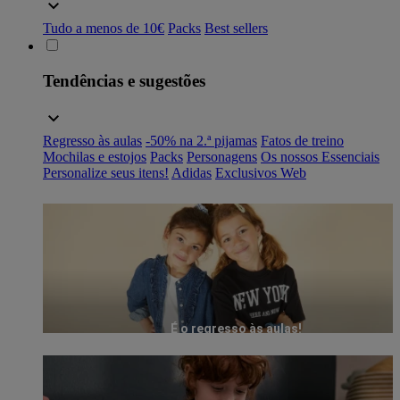
Tudo a menos de 10€
Packs
Best sellers
Tendências e sugestões
Regresso às aulas
-50% na 2.ª pijamas
Fatos de treino
Mochilas e estojos
Packs
Personagens
Os nossos Essenciais
Personalize seus itens!
Adidas
Exclusivos Web
É o regresso às aulas!