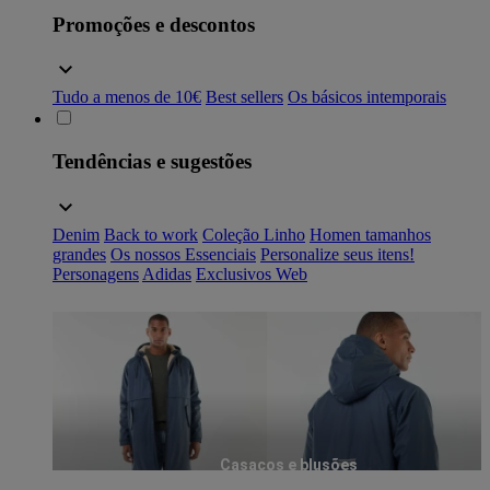
Promoções e descontos
Tudo a menos de 10€
Best sellers
Os básicos intemporais
Tendências e sugestões
Denim
Back to work
Coleção Linho
Homen tamanhos
grandes
Os nossos Essenciais
Personalize seus itens!
Personagens
Adidas
Exclusivos Web
Casacos e blusões