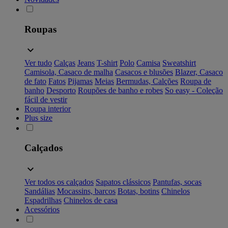
Roupas
Ver tudo
Calças
Jeans
T-shirt
Polo
Camisa
Sweatshirt
Camisola, Casaco de malha
Casacos e blusões
Blazer, Casaco
de fato
Fatos
Pijamas
Meias
Bermudas, Calções
Roupa de
banho
Desporto
Roupões de banho e robes
So easy - Coleção
fácil de vestir
Roupa interior
Plus size
Calçados
Ver todos os calçados
Sapatos clássicos
Pantufas, socas
Sandálias
Mocassins, barcos
Botas, botins
Chinelos
Espadrilhas
Chinelos de casa
Acessórios