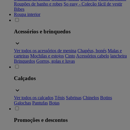
Roupões de banho e robes
So easy - Coleção fácil de vestir
Bibes
Roupa interior
Acessórios e brinquedos
Ver todos os acessórios de menina
Chapéus, bonés
Malas e
carteiras
Mochilas e estojos
Cinto
Acessórios cabelo
lancheira
Brinquedos
Gorros, golas e luvas
Calçados
Ver todos os calçados
Ténis
Sabrinas
Chinelos
Botins
Galochas
Pantufas
Botas
Promoções e descontos