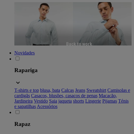
Back to work
Novidades
Rapariga
T-shirts e top
blusa, bata
Calças
Jeans
Sweatshirt
Camisolas e
cardigãs
Casacos, blusões, casacos de penas
Macacão,
Jardineira
Vestido
Saia
jaqueta
shorts
Lingerie
Pijamas
Ténis
e sapatilhas
Acessórios
Rapaz