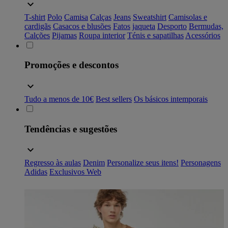
T-shirt
Polo
Camisa
Calças
Jeans
Sweatshirt
Camisolas e
cardigãs
Casacos e blusões
Fatos
jaqueta
Desporto
Bermudas,
Calções
Pijamas
Roupa interior
Ténis e sapatilhas
Acessórios
Promoções e descontos
Tudo a menos de 10€
Best sellers
Os básicos intemporais
Tendências e sugestões
Regresso às aulas
Denim
Personalize seus itens!
Personagens
Adidas
Exclusivos Web