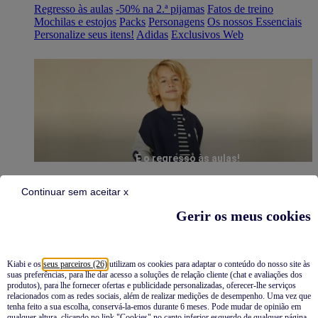
Regresso às aulas
-50% na 2.ª pijamas
Fatos de treino
Mochilas e estojos
Packs
Personagens
Os nossos Essenciais
Personalize seus itens!
Adidas
Exclusivos Web
É o regresso às aulas!
Continuar sem aceitar x
Gerir os meus cookies
Kiabi e os
seus parceiros (26)
utilizam os cookies para adaptar o conteúdo do nosso site às
suas preferências, para lhe dar acesso a soluções de relação cliente (chat e avaliações dos
Pijamas
produtos), para lhe fornecer ofertas e publicidade personalizadas, oferecer-lhe serviços
relacionados com as redes sociais, além de realizar medições de desempenho. Uma vez que
Novidades
tenha feito a sua escolha, conservá-la-emos durante 6 meses. Pode mudar de opinião em
qualquer altura, clicando no link "Cookies" no canto inferior esquerdo de qualquer página