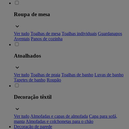
Roupa de mesa
Ver tudo
Toalhas de mesa
Toalhas individuais
Guardanapos
Aventais
Panos de cozinha
Atoalhados
Ver tudo
Toalhas de praia
Toalhas de banho
Luvas de banho
Tapetes de banho
Roupão
Decoração têxtil
Ver tudo
Almofadas e capas de almofada
Capa para sofá,
manta
Almofadas e colchonetas para o chão
Decoração de parede