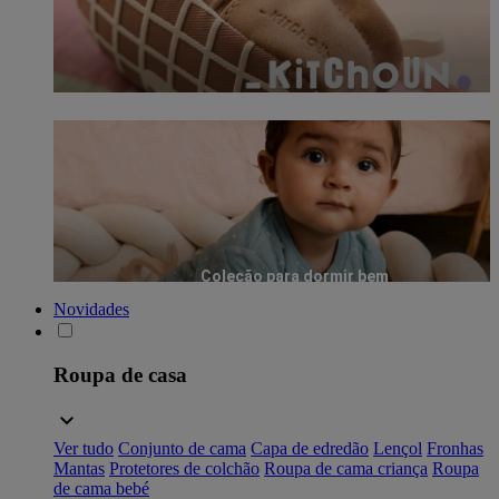
Coleção para dormir bem
Novidades
Roupa de casa
Ver tudo
Conjunto de cama
Capa de edredão
Lençol
Fronhas
Mantas
Protetores de colchão
Roupa de cama criança
Roupa
de cama bebé