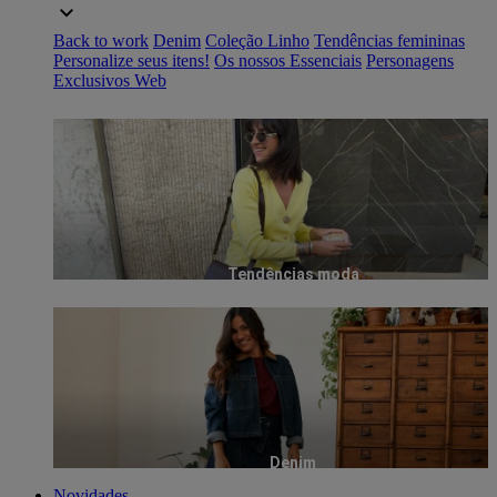
Back to work
Denim
Coleção Linho
Tendências femininas
Personalize seus itens!
Os nossos Essenciais
Personagens
Exclusivos Web
Tendências moda
Denim
Novidades