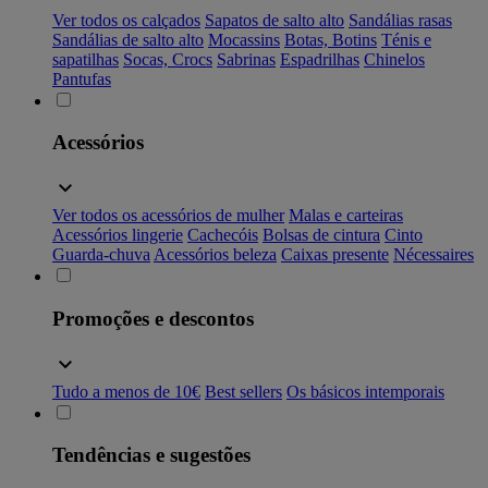
Ver todos os calçados
Sapatos de salto alto
Sandálias rasas
Sandálias de salto alto
Mocassins
Botas, Botins
Ténis e
sapatilhas
Socas, Crocs
Sabrinas
Espadrilhas
Chinelos
Pantufas
Acessórios
Ver todos os acessórios de mulher
Malas e carteiras
Acessórios lingerie
Cachecóis
Bolsas de cintura
Cinto
Guarda-chuva
Acessórios beleza
Caixas presente
Nécessaires
Promoções e descontos
Tudo a menos de 10€
Best sellers
Os básicos intemporais
Tendências e sugestões