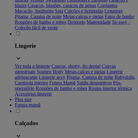
blazer
Casacos, blusões, casacos de penas
Conjuntos
Macacão, Jardineira
Saia
Calções e bermudas
Leggings
Pijama, Camisa de noite
Meias-calças e meias
Fatos de banho
Roupões de banho e robes
Desporto
Maternidade
So easy -
Coleção fácil de vestir
Lingerie
Ver toda a lingerie
Cuecas, shorty, fio dental
Cuecas
menstruais
Soutien
Body
Meias-calças e meias
Lingerie
adelgaçante
Lingerie sexy
Pijama, Camisa de noite
Babydolls,
Camisola interior
Futura Mamã
Sutiãs desportivos
Pós-
operatório
Roupões de banho e robes
Roupa interior térmica
Acessórios lingerie
Plus size
Futura mamã
Calçados