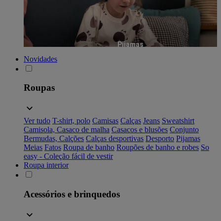
Pijamas
Novidades
Roupas
Ver tudo
T-shirt, polo
Camisas
Calças
Jeans
Sweatshirt
Camisola, Casaco de malha
Casacos e blusões
Conjunto
Bermudas, Calções
Calças desportivas
Desporto
Pijamas
Meias
Fatos
Roupa de banho
Roupões de banho e robes
So
easy - Coleção fácil de vestir
Roupa interior
Acessórios e brinquedos