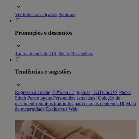
Ver todos os calçados
Pantufas
Promoções e descontos
Tudo a menos de 10€
Packs
Best sellers
Tendências e sugestões
Regresso à creche
-50% na 2.ª pijamas
_KiTChoUN
Packs
Stitch
Personagens
Personalize seus itens!
Coleção de
nascimento
Sonhos tranquilos para os mais pequenos 💤
Mala
de maternidade
Exclusivos Web