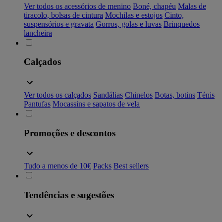
Ver todos os acessórios de menino
Boné, chapéu
Malas de
tiracolo, bolsas de cintura
Mochilas e estojos
Cinto,
suspensórios e gravata
Gorros, golas e luvas
Brinquedos
lancheira
Calçados
Ver todos os calçados
Sandálias
Chinelos
Botas, botins
Ténis
Pantufas
Mocassins e sapatos de vela
Promoções e descontos
Tudo a menos de 10€
Packs
Best sellers
Tendências e sugestões