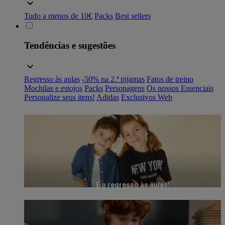
Tudo a menos de 10€
Packs
Best sellers
Tendências e sugestões
Regresso às aulas
-50% na 2.ª pijamas
Fatos de treino
Mochilas e estojos
Packs
Personagens
Os nossos Essenciais
Personalize seus itens!
Adidas
Exclusivos Web
É o regresso às aulas!