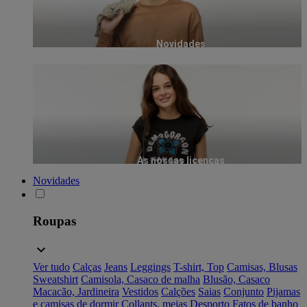
Novidades
As nossas licenças
Novidades
Roupas
Ver tudo
Calças
Jeans
Leggings
T-shirt, Top
Camisas, Blusas
Sweatshirt
Camisola, Casaco de malha
Blusão, Casaco
Macacão, Jardineira
Vestidos
Calções
Saias
Conjunto
Pijamas
e camisas de dormir
Collants, meias
Desporto
Fatos de banho