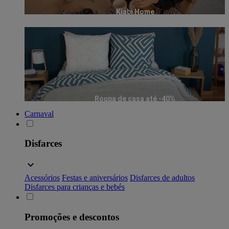
Kiabi Home
Roupa de casa até -40%
Carnaval
Disfarces
Acessórios
Festas e aniversários
Disfarces de adultos
Disfarces para crianças e bebés
Promoções e descontos