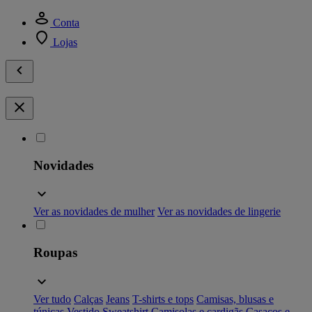
Conta
Lojas
Novidades
Ver as novidades de mulher
Ver as novidades de lingerie
Roupas
Ver tudo
Calças
Jeans
T-shirts e tops
Camisas, blusas e
túnicas
Vestido
Sweatshirt
Camisolas e cardigãs
Casacos e