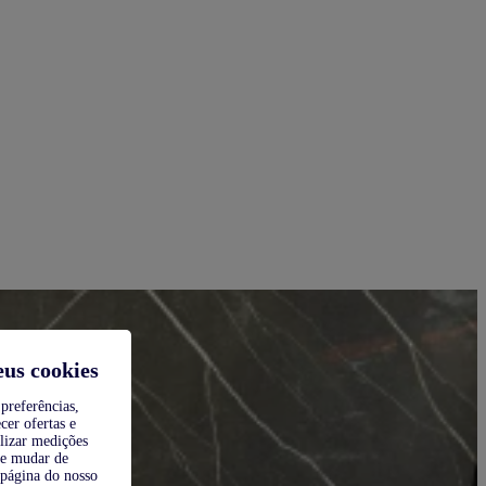
eus cookies
preferências,
cer ofertas e
alizar medições
de mudar de
 página do nosso