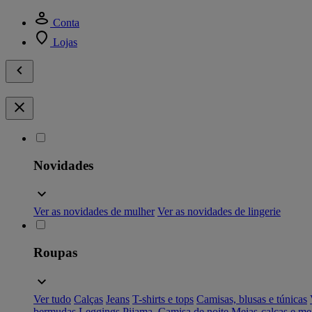
Conta
Lojas
Novidades
Ver as novidades de mulher
Ver as novidades de lingerie
Roupas
Ver tudo
Calças
Jeans
T-shirts e tops
Camisas, blusas e túnicas
bermudas
Leggings
Pijama, Camisa de noite
Meias-calças e me