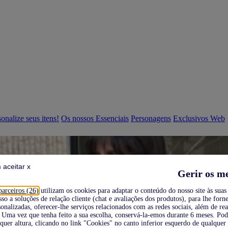
onalize seus itens!
Os nossos Essenciais
Personagens
Exclusivos Web
 aceitar x
Gerir os m
parceiros (26)
utilizam os cookies para adaptar o conteúdo do nosso site às suas 
sso a soluções de relação cliente (chat e avaliações dos produtos), para lhe forne
onalizadas, oferecer-lhe serviços relacionados com as redes sociais, além de re
Uma vez que tenha feito a sua escolha, conservá-la-emos durante 6 meses. Po
quer altura, clicando no link "Cookies" no canto inferior esquerdo de qualquer