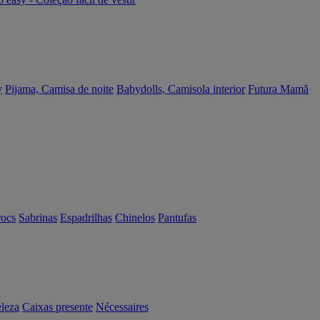
y
Pijama, Camisa de noite
Babydolls, Camisola interior
Futura Mamã
rocs
Sabrinas
Espadrilhas
Chinelos
Pantufas
eleza
Caixas presente
Nécessaires