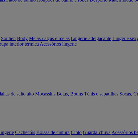
Soutien
Body
Meias-calças e meias
Lingerie adelgaçante
Lingerie sex
upa interior térmica
Acessórios lingerie
álias de salto alto
Mocassins
Botas, Botins
Ténis e sapatilhas
Socas, C
lingerie
Cachecóis
Bolsas de cintura
Cinto
Guarda-chuva
Acessórios b