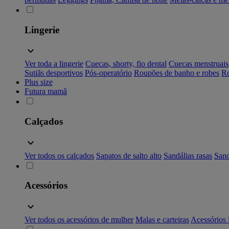
Lingerie
Ver toda a lingerie
Cuecas, shorty, fio dental
Cuecas menstruais
Sutiãs desportivos
Pós-operatório
Roupões de banho e robes
Ro
Plus size
Futura mamã
Calçados
Ver todos os calçados
Sapatos de salto alto
Sandálias rasas
Sand
Acessórios
Ver todos os acessórios de mulher
Malas e carteiras
Acessórios 