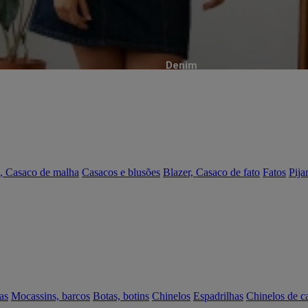
Denim
, Casaco de malha
Casacos e blusões
Blazer, Casaco de fato
Fatos
Pija
as
Mocassins, barcos
Botas, botins
Chinelos
Espadrilhas
Chinelos de c