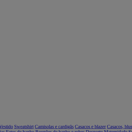
Vestido
Sweatshirt
Camisolas e cardigãs
Casacos e blazer
Casacos, blus
ias
Fatos de banho
Roupões de banho e robes
Desporto
Maternidade
S