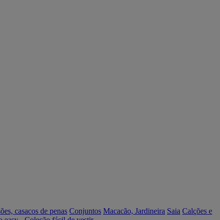
ões, casacos de penas
Conjuntos
Macacão, Jardineira
Saia
Calções e
o easy - Coleção fácil de vestir