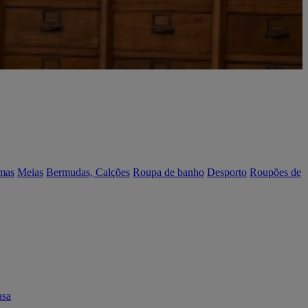
mas
Meias
Bermudas, Calções
Roupa de banho
Desporto
Roupões de
asa