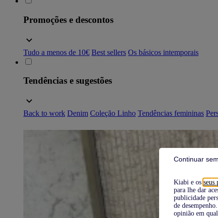
Promoções e descontos
Tudo a menos de 10€
Best sellers
Os básicos intemporais
Tendências e sugestões
Back to work
Denim
Coleção Linho
Tendências femininas
Pers
Continuar sem
Kiabi e os
seus 
para lhe dar ace
publicidade pers
de desempenho. 
opinião em qual