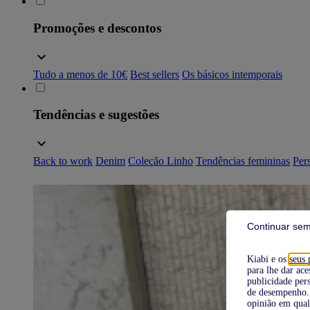
Promoções e descontos
Tudo a menos de 10€
Best sellers
Os básicos intemporais
Tendências e sugestões
Back to work
Denim
Coleção Linho
Tendências femininas
Pers
Continuar sem
Kiabi e os
seus 
para lhe dar ace
publicidade pers
de desempenho. 
opinião em qual