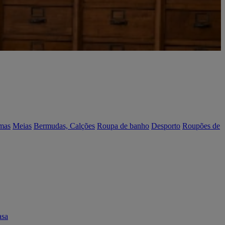
mas
Meias
Bermudas, Calções
Roupa de banho
Desporto
Roupões de
asa