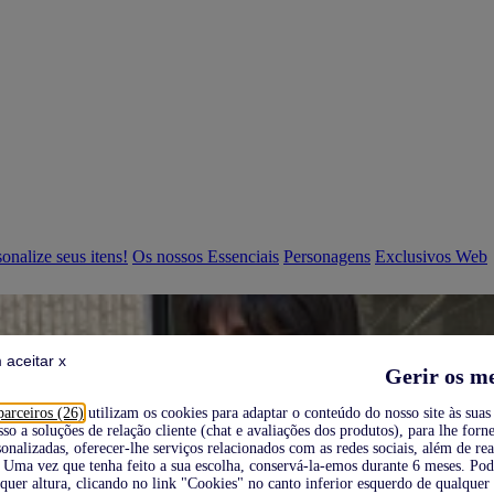
onalize seus itens!
Os nossos Essenciais
Personagens
Exclusivos Web
 aceitar x
Gerir os m
parceiros (26)
utilizam os cookies para adaptar o conteúdo do nosso site às suas 
sso a soluções de relação cliente (chat e avaliações dos produtos), para lhe forne
onalizadas, oferecer-lhe serviços relacionados com as redes sociais, além de re
Uma vez que tenha feito a sua escolha, conservá-la-emos durante 6 meses. Po
quer altura, clicando no link "Cookies" no canto inferior esquerdo de qualquer