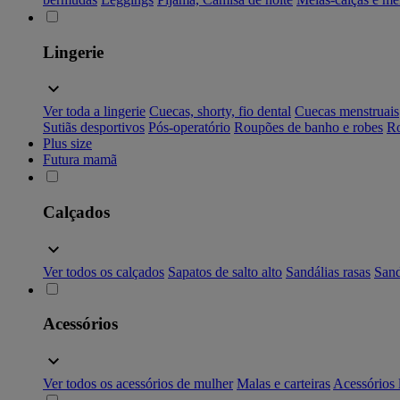
Lingerie
Ver toda a lingerie
Cuecas, shorty, fio dental
Cuecas menstruais
Sutiãs desportivos
Pós-operatório
Roupões de banho e robes
Ro
Plus size
Futura mamã
Calçados
Ver todos os calçados
Sapatos de salto alto
Sandálias rasas
Sand
Acessórios
Ver todos os acessórios de mulher
Malas e carteiras
Acessórios 