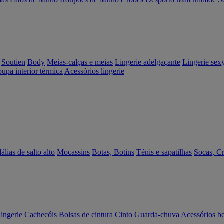
Soutien
Body
Meias-calças e meias
Lingerie adelgaçante
Lingerie sex
upa interior térmica
Acessórios lingerie
álias de salto alto
Mocassins
Botas, Botins
Ténis e sapatilhas
Socas, C
lingerie
Cachecóis
Bolsas de cintura
Cinto
Guarda-chuva
Acessórios b