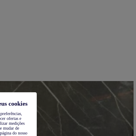
eus cookies
preferências,
cer ofertas e
alizar medições
de mudar de
 página do nosso