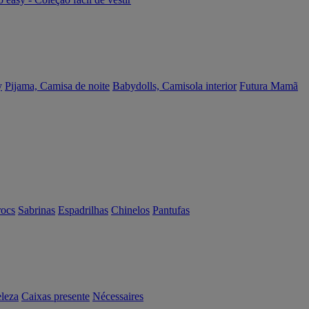
y
Pijama, Camisa de noite
Babydolls, Camisola interior
Futura Mamã
rocs
Sabrinas
Espadrilhas
Chinelos
Pantufas
eleza
Caixas presente
Nécessaires