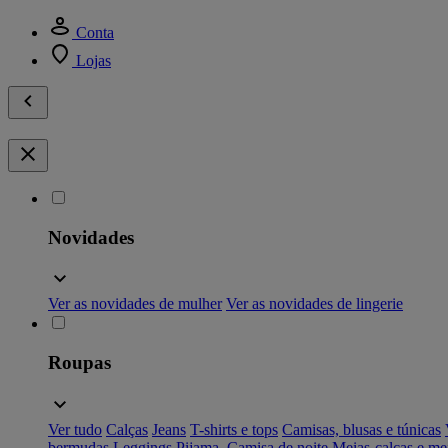
Conta
Lojas
Novidades
Ver as novidades de mulher
Ver as novidades de lingerie
Roupas
Ver tudo
Calças
Jeans
T-shirts e tops
Camisas, blusas e túnicas
bermudas
Leggings
Pijama, Camisa de noite
Meias-calças e me