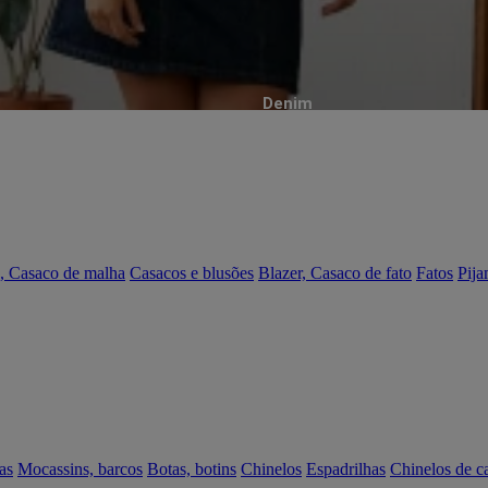
Denim
, Casaco de malha
Casacos e blusões
Blazer, Casaco de fato
Fatos
Pija
as
Mocassins, barcos
Botas, botins
Chinelos
Espadrilhas
Chinelos de c