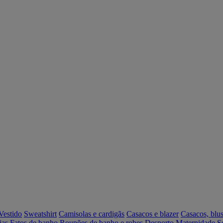
Vestido
Sweatshirt
Camisolas e cardigãs
Casacos e blazer
Casacos, blus
ias
Fatos de banho
Roupões de banho e robes
Desporto
Maternidade
S