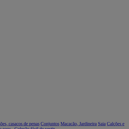
ões, casacos de penas
Conjuntos
Macacão, Jardineira
Saia
Calções e
o easy - Coleção fácil de vestir